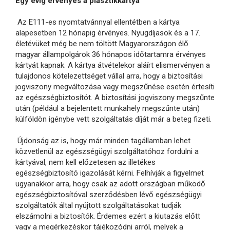
Egy évig érvényes a plasztikkártya
Az E111-es nyomtatvánnyal ellentétben a kártya
alapesetben 12 hónapig érvényes. Nyugdíjasok és a 17.
életévüket még be nem töltött Magyarországon élő
magyar állampolgárok 36 hónapos időtartamra érvényes
kártyát kapnak. A kártya átvételekor aláírt elismervényen a
tulajdonos kötelezettséget vállal arra, hogy a biztosítási
jogviszony megváltozása vagy megszűnése esetén értesíti
az egészségbiztosítót. A biztosítási jogviszony megszűnte
után (például a bejelentett munkahely megszűnte után)
külföldön igénybe vett szolgáltatás díját már a beteg fizeti.
Újdonság az is, hogy már minden tagállamban lehet
közvetlenül az egészségügyi szolgáltatóhoz fordulni a
kártyával, nem kell előzetesen az illetékes
egészségbiztosító igazolását kérni. Felhívják a figyelmet
ugyanakkor arra, hogy csak az adott országban működő
egészségbiztosítóval szerződésben lévő egészségügyi
szolgáltatók által nyújtott szolgáltatásokat tudják
elszámolni a biztosítók. Érdemes ezért a kiutazás előtt
vagy a megérkezéskor tájékozódni arról, melyek a