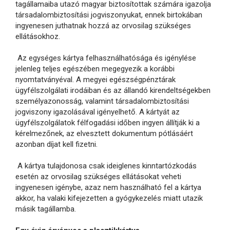
tagállamaiba utazó magyar biztosítottak számára igazolja
társadalombiztosítási jogviszonyukat, ennek birtokában
ingyenesen juthatnak hozzá az orvosilag szükséges
ellátásokhoz.
Az egységes kártya felhasználhatósága és igénylése
jelenleg teljes egészében megegyezik a korábbi
nyomtatványéval. A megyei egészségpénztárak
ügyfélszolgálati irodáiban és az állandó kirendeltségekben
személyazonosság, valamint társadalombiztosítási
jogviszony igazolásával igényelhető. A kártyát az
ügyfélszolgálatok félfogadási időben ingyen állítják ki a
kérelmezőnek, az elvesztett dokumentum pótlásáért
azonban díjat kell fizetni.
A kártya tulajdonosa csak ideiglenes kinntartózkodás
esetén az orvosilag szükséges ellátásokat veheti
ingyenesen igénybe, azaz nem használható fel a kártya
akkor, ha valaki kifejezetten a gyógykezelés miatt utazik
másik tagállamba.