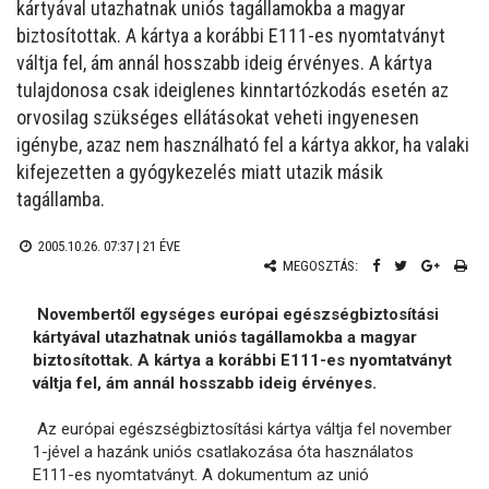
kártyával utazhatnak uniós tagállamokba a magyar
biztosítottak. A kártya a korábbi E111-es nyomtatványt
váltja fel, ám annál hosszabb ideig érvényes. A kártya
tulajdonosa csak ideiglenes kinntartózkodás esetén az
orvosilag szükséges ellátásokat veheti ingyenesen
igénybe, azaz nem használható fel a kártya akkor, ha valaki
kifejezetten a gyógykezelés miatt utazik másik
tagállamba.
2005.10.26. 07:37 |
21 ÉVE
MEGOSZTÁS:
Novembertől egységes európai egészségbiztosítási
kártyával utazhatnak uniós tagállamokba a magyar
biztosítottak. A kártya a korábbi E111-es nyomtatványt
váltja fel, ám annál hosszabb ideig érvényes.
Az európai egészségbiztosítási kártya váltja fel november
1-jével a hazánk uniós csatlakozása óta használatos
E111-es nyomtatványt. A dokumentum az unió