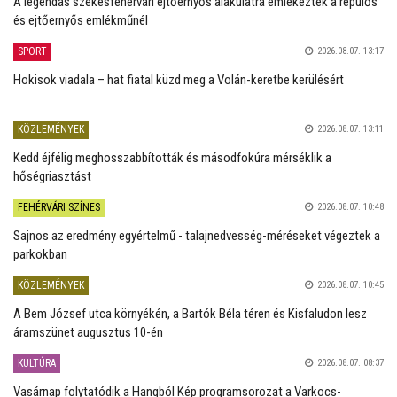
A legendás székesfehérvári ejtőernyős alakulatra emlékeztek a repülős
és ejtőernyős emlékműnél
SPORT
2026.08.07. 13:17
Hokisok viadala – hat fiatal küzd meg a Volán-keretbe kerülésért
KÖZLEMÉNYEK
2026.08.07. 13:11
Kedd éjfélig meghosszabbították és másodfokúra mérséklik a
hőségriasztást
FEHÉRVÁRI SZÍNES
2026.08.07. 10:48
Sajnos az eredmény egyértelmű - talajnedvesség-méréseket végeztek a
parkokban
KÖZLEMÉNYEK
2026.08.07. 10:45
A Bem József utca környékén, a Bartók Béla téren és Kisfaludon lesz
áramszünet augusztus 10-én
KULTÚRA
2026.08.07. 08:37
Vasárnap folytatódik a Hangból Kép programsorozat a Varkocs-