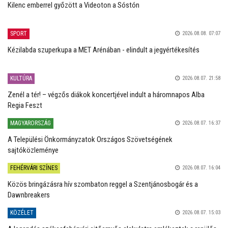
Kilenc emberrel győzött a Videoton a Sóstón
SPORT
2026.08.08. 07:07
Kézilabda szuperkupa a MET Arénában - elindult a jegyértékesítés
KULTÚRA
2026.08.07. 21:58
Zenél a tér! – végzős diákok koncertjével indult a háromnapos Alba
Regia Feszt
MAGYARORSZÁG
2026.08.07. 16:37
A Települési Önkormányzatok Országos Szövetségének
sajtóközleménye
FEHÉRVÁRI SZÍNES
2026.08.07. 16:04
Közös bringázásra hív szombaton reggel a Szentjánosbogár és a
Dawnbreakers
KÖZÉLET
2026.08.07. 15:03