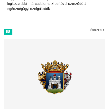
legközelebbi - társadalombiztosítóval szerződött -
egészségügyi szolgáltatók.
ÖSSZES
EU