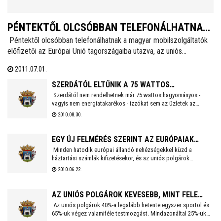
PÉNTEKTŐL OLCSÓBBAN TELEFONÁLHATNAK
Péntektől olcsóbban telefonálhatnak a magyar mobilszolgáltatók
A MAGYAR MOBILSZOLGÁLTATÓK ELŐFIZETŐI
előfizetői az Európai Unió tagországaiba utazva, az uniós
AZ EURÓPAI UNIÓ TAGORSZÁGAIBA UTAZVA
roamingdíj hatósági árcsökkenésének hatására. Az EU-ban működő
2011.07.01.
mobilszolgáltatók mától maximum nettó 0,35 eurót számlázhatnak
hívásindítás, és 0,11 eurót a hívásfogadás után az uniós
SZERDÁTÓL ELTŰNIK A 75 WATTOS
tagországokban, és ugyanennyibe, vagyis 0,11 euróba kerül az
Szerdától nem rendelhetnek már 75 wattos hagyományos -
HAGYOMÁNYOS IZZÓ
vagyis nem energiatakarékos - izzókat sem az üzletek az
SMS-küldés is.
Európai Unióban, a tagországok egy korábbi közös
2010.08.30.
döntésének megfelelően. Az EU tavaly kezdte meg a
hagyományos égők kereskedelmének felszámolását
környezetvédelmi megfontolásokra hivatkozva. Először a 100
EGY ÚJ FELMÉRÉS SZERINT AZ EURÓPAIAK
wattos izzókat vonták ki, majd idén szeptember 1-jétől a 75
Minden hatodik európai állandó nehézségekkel küzd a
NEHEZEN JÖNNEK KI FIZETÉSÜKBŐL
wattosokon a sor.
háztartási számlák kifizetésekor, és az uniós polgárok
háromnegyede úgy gondolja, hogy országukban az előző
2010.06.22.
évben nőtt a szegénység. Ezek a legújabb, a válság társadalmi
hatásairól végzett Eurobarométer felmérés legfontosabb
eredményei, amelyet kedden hozott nyilvánosságra az Európai
AZ UNIÓS POLGÁROK KEVESEBB, MINT FELE
Bizottság.
Az uniós polgárok 40%-a legalább hetente egyszer sportol és
SPORTOL RENDSZERESEN
65%-uk végez valamiféle testmozgást. Mindazonáltal 25%-uk