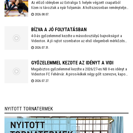
Az előző idényben az Extraliga 5. helyén végzett csapatból
tízen is távoztak a nyár folyamán. A holtszezonban reményteljes
magyar és külföldi fiatalokkal, valamint bolgár válogatott
2026.08.07.
tehetséggel is erősödött az együttes, melynek szakmai
munkájáért a 2026/2027-es évadban is Kaszap Tamás felel.
BÍZVA A JÓ FOLYTATÁSBAN
4-0-ás győzelemmel kezdte a másodosztályú bajnokságot a
Videoton. A jó rajtot szombaton az első idegenbeli mérkőzés
követi, a tavaly még NB I-es Kazincbarcika otthonában.
2026.07.31.
GYŐZELEMMEL KEZDTE AZ IDÉNYT A VIDI
Magabiztos győzelemmel kezdte a 2026/27-es NB II-es idényt a
Videoton FC Fehérvár. A piros-kékek négy gólt szerezve, kapott
találat nélkül múlták felül a tavalyi szezon negyedik
2026.07.27.
helyezettjét.
NYITOTT TORNATERMEK