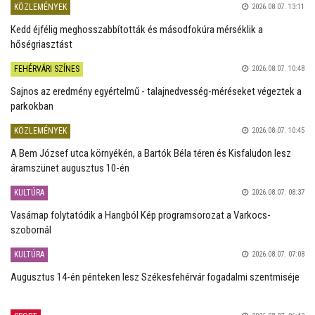
KÖZLEMÉNYEK
2026.08.07. 13:11
Kedd éjfélig meghosszabbították és másodfokúra mérséklik a
hőségriasztást
FEHÉRVÁRI SZÍNES
2026.08.07. 10:48
Sajnos az eredmény egyértelmű - talajnedvesség-méréseket végeztek a
parkokban
KÖZLEMÉNYEK
2026.08.07. 10:45
A Bem József utca környékén, a Bartók Béla téren és Kisfaludon lesz
áramszünet augusztus 10-én
KULTÚRA
2026.08.07. 08:37
Vasárnap folytatódik a Hangból Kép programsorozat a Varkocs-
szobornál
KULTÚRA
2026.08.07. 07:08
Augusztus 14-én pénteken lesz Székesfehérvár fogadalmi szentmiséje