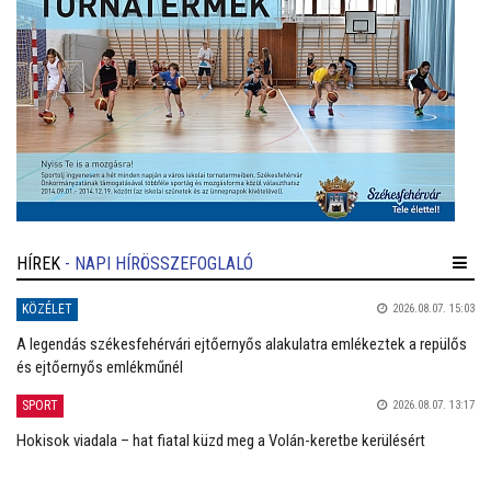
HÍREK
- NAPI HÍRÖSSZEFOGLALÓ
KÖZÉLET
2026.08.07. 15:03
A legendás székesfehérvári ejtőernyős alakulatra emlékeztek a repülős
és ejtőernyős emlékműnél
SPORT
2026.08.07. 13:17
Hokisok viadala – hat fiatal küzd meg a Volán-keretbe kerülésért