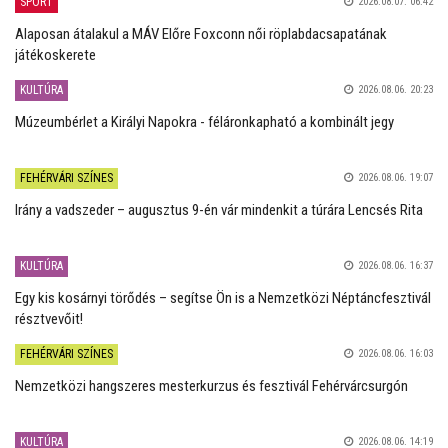
SPORT
2026.08.07. 06:42
Alaposan átalakul a MÁV Előre Foxconn női röplabdacsapatának
játékoskerete
KULTÚRA
2026.08.06. 20:23
Múzeumbérlet a Királyi Napokra - féláronkapható a kombinált jegy
FEHÉRVÁRI SZÍNES
2026.08.06. 19:07
Irány a vadszeder – augusztus 9-én vár mindenkit a túrára Lencsés Rita
KULTÚRA
2026.08.06. 16:37
Egy kis kosárnyi törődés – segítse Ön is a Nemzetközi Néptáncfesztivál
résztvevőit!
FEHÉRVÁRI SZÍNES
2026.08.06. 16:03
Nemzetközi hangszeres mesterkurzus és fesztivál Fehérvárcsurgón
KULTÚRA
2026.08.06. 14:19