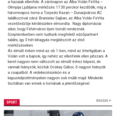
a hazaiak ellenfele. A zárónapon az Alba Volán FeVita –
Olimpija Ljubljana mérkőzés 17.30 perckor kezdődik, míg a
háromnapos torna a Torpedo Kazan – Dunaújvárosi AC
találkozóval zárul. Branislav Sajban, az Alba Volán FeVita
vezetőedzője kérdésünkre elmondta: Nagy diplomáciai
siker, hogy Fehérváron ilyen tornát rendeznek.
Szeptemberben nem tudtunk megfelelő edzőpartnert
találni, így 3 hét kihagyás meglátszott az első
mérkőzéseken.
Az elmúlt évben mind az ob 1-ben, mind az Interligában a
Volán volt a bajnok, így nehéz az ellenfelek ellen játszani. A
keret nagyon nem változott az elmúlt évhez képest, de
vannak hiányzók, köztük Ocskay Gábor, ő nagyon hiányzik
a csapatból. A védekezésünkön és a
kapusteljesítményeken nagyon sok múlik majd. Mindenki
tisztában van ennek a tornának a jelentőségével.
ÖSSZES
SPORT