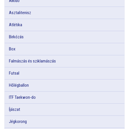
Aikido
Asztalitenisz
Atlétika
Birkózás
Box
Falmászás és sziklamászás
Futsal
Hőlégballon
ITF Taekwon-do
Íjászat
Jégkorong