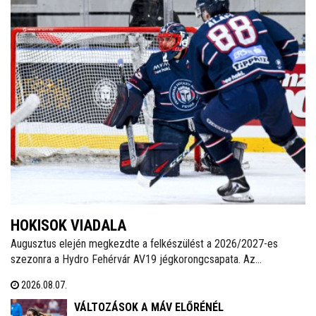
HOKISOK VIADALA
Augusztus elején megkezdte a felkészülést a 2026/2027-es
szezonra a Hydro Fehérvár AV19 jégkorongcsapata. Az
edzéseken részt vesz a FEHA19 hat fiatalja is, akik közül a legjobb
2026.08.07.
teljesítményt nyújtó játékos csatlakozhat a Volán ICEHL-
keretéhez.
VÁLTOZÁSOK A MÁV ELŐRÉNÉL