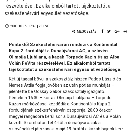
részvételével. Ez alkalomból tartott tájékoztatót a
székesfehérvári egyesület vezetősége.
2003.10.15. 17:40 |
23 ÉVE
MEGOSZTÁS:
Péntektől Székesfehérváron rendezik a Kontinentál
Kupa 2. fordulóját a Dunaújvárosi AC, a szlovén
Olimpija Ljubljana, a kazah Torpedo Kazin és az Alba
Volán FeVita részvételével. Ez alkalomból tartott
tájékoztatót a székesfehérvári egyesület vezetősége.
Két új taggal bővül a szakosztály, hiszen Pados László és
Nemes Attila fogja jövőben az után pótlás munkáját –
jelentette be Ocskay Gábor szakosztály igazgató.
Pénteken 16.30 – kor az Olimpija Ljubljana – Torpedo
Kazan mérkőzéssel kezdődik a Kontinentális Kupa 2.
fordulójának székesfehérvári csoportja. 20.00 órakor
megyei rangadóra kerül sor a Dunaújvárosi AC és a Volán
között. Szombaton fél 4-től a dunaújvárosiak a
szlovénekkel játszanak, majd 19 órától a kazah bajnok lesz