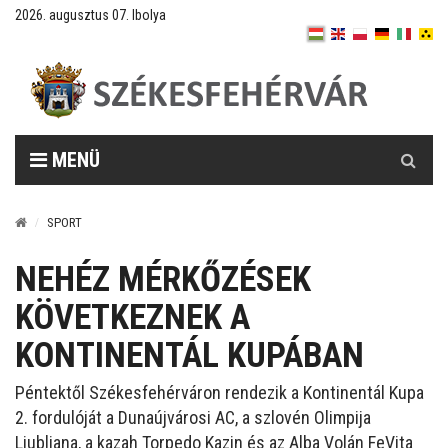
2026. augusztus 07. Ibolya
Keresés
MENÜ
SPORT
NEHÉZ MÉRKŐZÉSEK
KÖVETKEZNEK A
KONTINENTÁL KUPÁBAN
Péntektől Székesfehérváron rendezik a Kontinentál Kupa
2. fordulóját a Dunaújvárosi AC, a szlovén Olimpija
Ljubljana, a kazah Torpedo Kazin és az Alba Volán FeVita