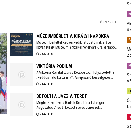
Sz
K
ÖSSZES
Pl
Sz
MÚZEUMBÉRLET A KIRÁLYI NAPOKRA
G
Múzeumbérlettel kedveskedik látogatóinak a Szent
István Király Múzeum a Székesfehérvári Királyi Napok
Me
idején. Most féláron, 5.300 forintért lehet megvenni a
2026.08.06.
Zo
kombinált belépőt, mellyel az összes fehérvári
kiállítóhely látogatható lesz az ünnepi időszakban.
K
VIKTÓRIA PÓDIUM
A Viktória Rehabilitációs Központban folytatódott a
Sz
„keddcsináló kulturmix”. A népszerű beszélgetés
V5
sorozaton ezúttal is kivételes vendégek tisztelték
2026.08.06.
meg a Viktória Pódium rendezvényét.
F
BETÖLTI A JAZZ A TERET
Ős
Megtelik zenével a Bartók Béla tér a hétvégén.
ta
Augusztus 7. és 9. között neves zenészek
szórakoztatják a közönséget az Alba Regia Feszten.
2026.08.06.
S
Fellép többek között az Oláh Dezső Vibratone
Quartet, a Budapest Ragtime Band, a Vörös Tamás
Sz
Projekt és a Tomor Barnabás Projekt.