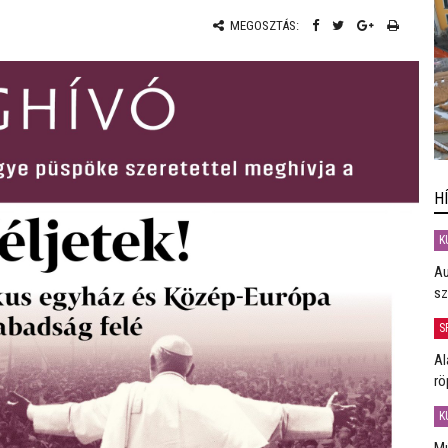
MEGOSZTÁS:
H
K
Au
sz
S
Al
rö
K
Mú