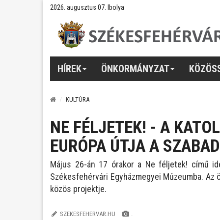
2026. augusztus 07. Ibolya
HÍREK
ÖNKORMÁNYZAT
KÖZÖS
KULTÚRA
NE FÉLJETEK! - A KATO
EURÓPA ÚTJA A SZABAD
Május 26-án 17 órakor a Ne féljetek! című ide
Székesfehérvári Egyházmegyei Múzeumba. Az öss
közös projektje.
SZEKESFEHERVAR.HU
.