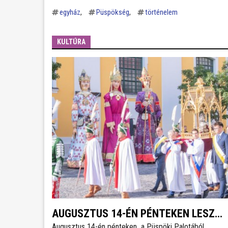
egyház
Püspökség
történelem
KULTÚRA
AUGUSZTUS 14-ÉN PÉNTEKEN LESZ
Augusztus 14-én pénteken a Püspöki Palotából