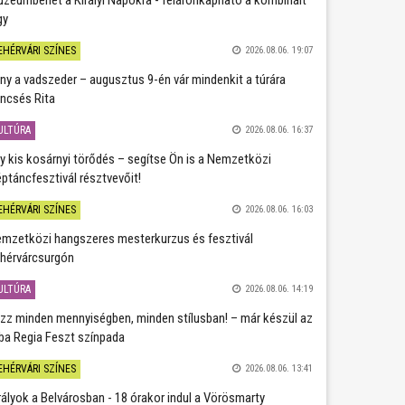
gy
EHÉRVÁRI SZÍNES
2026.08.06. 19:07
ány a vadszeder – augusztus 9-én vár mindenkit a túrára
ncsés Rita
ULTÚRA
2026.08.06. 16:37
y kis kosárnyi törődés – segítse Ön is a Nemzetközi
ptáncfesztivál résztvevőit!
EHÉRVÁRI SZÍNES
2026.08.06. 16:03
mzetközi hangszeres mesterkurzus és fesztivál
hérvárcsurgón
ULTÚRA
2026.08.06. 14:19
zz minden mennyiségben, minden stílusban! – már készül az
ba Regia Feszt színpada
EHÉRVÁRI SZÍNES
2026.08.06. 13:41
rályok a Belvárosban - 18 órakor indul a Vörösmarty