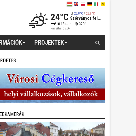
24°C
23.8°C
/
23.8°C
Szórványos fel...
10.18
329°
km/h
Frissítve: 06:56
Keresés
ORMÁCIÓK
PROJEKTEK
IRDETÉS
EBKAMERÁK