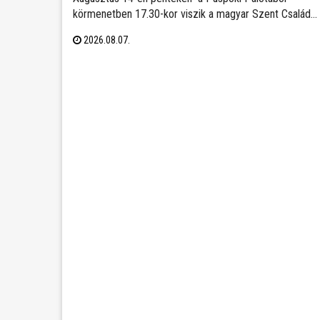
SZÉKESFEHÉRVÁR FOGADALMI
körmenetben 17.30-kor viszik a magyar Szent Család
SZENTMISÉJE
(Szent István, Boldog Gizella, Szent Imre) ereklyéit a
2026.08.07.
Székesegyházba. Az ereklyék elhelyezése után 18 óra
kezdődik a koncelebrált ünnepi szentmise Spányi Antal
vezetésével.