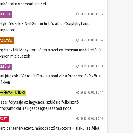
ínháztól a szombati menet
ULTÚRA
2026.08.06. 13:35
etykafészek – Neil Simon bohózata a Csajághy Laura
ínpadon
AZDASÁG
2026.08.06. 11:04
gérkeztek Magyarországra a székesfehérvári rendeltetésű
nson midibuszok
ULTÚRA
2026.08.06. 10:53
íni játékok - Victor Haïm-darabbal vár a Prospero Színkör a
4-ben
EHÉRVÁRI SZÍNES
2026.08.06. 10:47
szel folytatja az ingyenes, szülésre felkészítő
nfolyamokat az Egészségfejlesztési Iroda
PORT
2026.08.06. 10:45
erb center érkezett, másodedző távozott – alakul az Alba