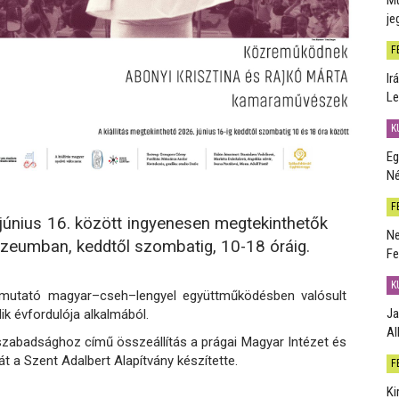
je
F
Ir
Le
K
Eg
Né
F
s június 16. között ingyenesen megtekinthetők
Ne
zeumban, keddtől szombatig, 10-18 óráig.
Fe
K
 bemutató magyar–cseh–lengyel együttműködésben valósult
Ja
k évfordulója alkalmából.
Al
szabadsághoz című összeállítás a prágai Magyar Intézet és
át a Szent Adalbert Alapítvány készítette.
F
Ki