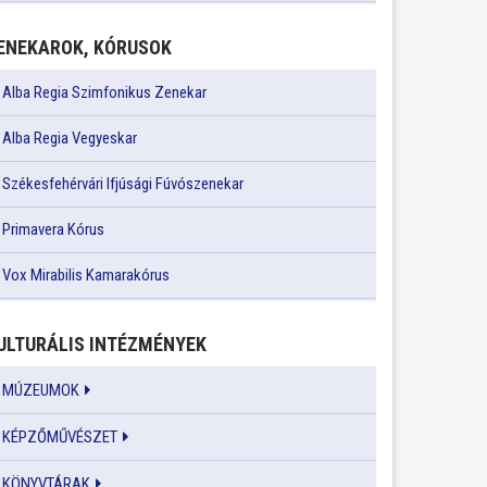
ENEKAROK, KÓRUSOK
Alba Regia Szimfonikus Zenekar
Alba Regia Vegyeskar
Székesfehérvári Ifjúsági Fúvószenekar
Primavera Kórus
Vox Mirabilis Kamarakórus
ULTURÁLIS INTÉZMÉNYEK
MÚZEUMOK
KÉPZŐMŰVÉSZET
KÖNYVTÁRAK