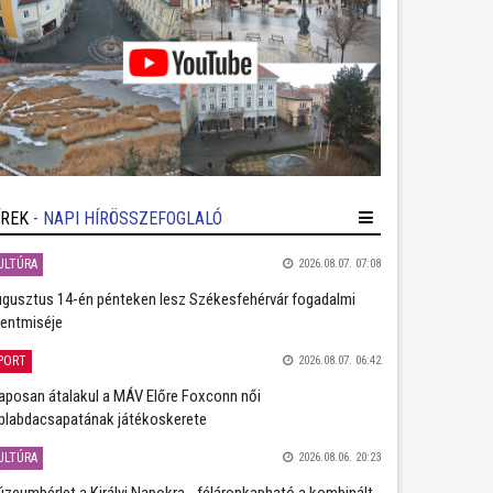
ÍREK
- NAPI HÍRÖSSZEFOGLALÓ
ULTÚRA
2026.08.07. 07:08
gusztus 14-én pénteken lesz Székesfehérvár fogadalmi
entmiséje
PORT
2026.08.07. 06:42
aposan átalakul a MÁV Előre Foxconn női
plabdacsapatának játékoskerete
ULTÚRA
2026.08.06. 20:23
zeumbérlet a Királyi Napokra - féláronkapható a kombinált