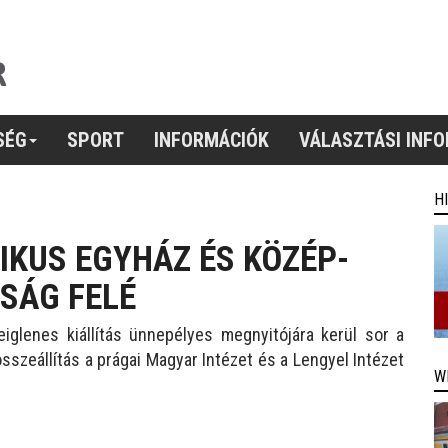
SÉG
SPORT
INFORMÁCIÓK
VÁLASZTÁSI INF
H
LIKUS EGYHÁZ ÉS KÖZÉP-
SÁG FELÉ
iglenes kiállítás ünnepélyes megnyitójára kerül sor a
zeállítás a prágai Magyar Intézet és a Lengyel Intézet
W