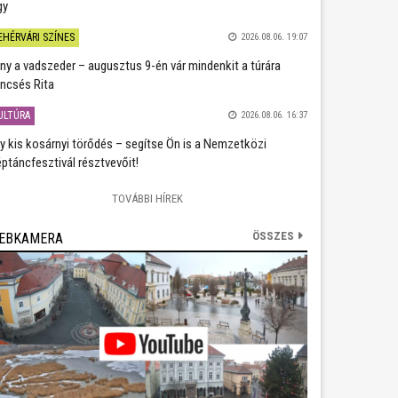
gy
EHÉRVÁRI SZÍNES
2026.08.06. 19:07
ány a vadszeder – augusztus 9-én vár mindenkit a túrára
ncsés Rita
ULTÚRA
2026.08.06. 16:37
y kis kosárnyi törődés – segítse Ön is a Nemzetközi
ptáncfesztivál résztvevőit!
TOVÁBBI HÍREK
ÖSSZES
EBKAMERA