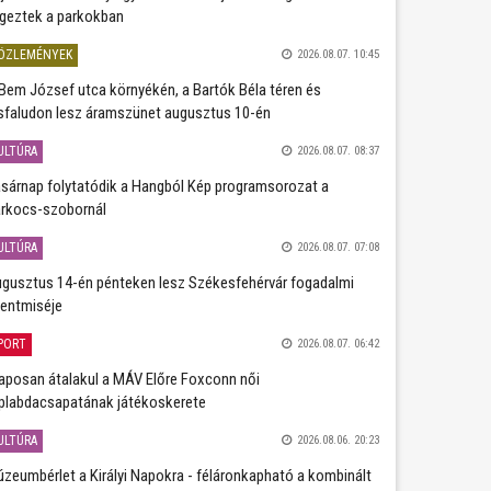
geztek a parkokban
ÖZLEMÉNYEK
2026.08.07. 10:45
Bem József utca környékén, a Bartók Béla téren és
sfaludon lesz áramszünet augusztus 10-én
ULTÚRA
2026.08.07. 08:37
sárnap folytatódik a Hangból Kép programsorozat a
rkocs-szobornál
ULTÚRA
2026.08.07. 07:08
gusztus 14-én pénteken lesz Székesfehérvár fogadalmi
entmiséje
PORT
2026.08.07. 06:42
aposan átalakul a MÁV Előre Foxconn női
plabdacsapatának játékoskerete
ULTÚRA
2026.08.06. 20:23
zeumbérlet a Királyi Napokra - féláronkapható a kombinált