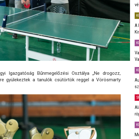
vé
K
A 
Ki
K
Va
Va
K
gyi Igazgatóság Bűnmegelőzési Osztálya „Ne drogozz,
ére gyülekeztek a tanulók csütörtök reggel a Vörösmarty
Au
sz
S
Al
rö
K
Mú