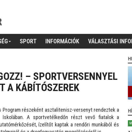
SÉG
SPORT
INFORMÁCIÓK
VÁLASZTÁSI INF
H
GOZZ! – SPORTVERSENNYEL
ET A KÁBÍTÓSZEREK
 Program részeként asztalitenisz-versenyt rendeztek a
H
Iskolában. A sportvetélkedőn részt vevő fiatalok a
M
tatómérkőzését, ízelítőt kaptak a rendőri munkából és
rtalmairól és a drogfogyasztás megelőzéséről is.