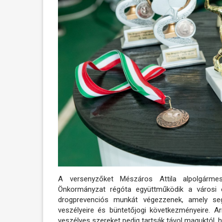
A versenyzőket Mészáros Attila alpolgárme
Önkormányzat régóta együttműködik a városi 
drogprevenciós munkát végezzenek, amely segít
veszélyeire és büntetőjogi következményeire. Arr
veszélyes szereket pedig tartsák távol maguktól, h