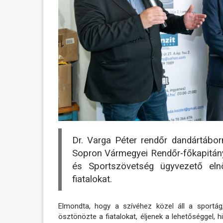
Dr. Varga Péter rendőr dandártábo
Sopron Vármegyei Rendőr-főkapitány
és Sportszövetség ügyvezető elnö
fiatalokat.
Elmondta, hogy a szívéhez közel áll a sportág,
ösztönözte a fiatalokat, éljenek a lehetőséggel,