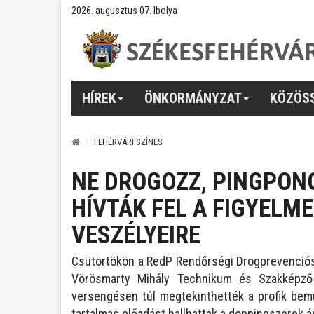
2026. augusztus 07. Ibolya
HÍREK
ÖNKORMÁNYZAT
KÖZÖS
FEHÉRVÁRI SZÍNES
NE DROGOZZ, PINGPON
HÍVTÁK FEL A FIGYELM
VESZÉLYEIRE
Csütörtökön a RedP Rendőrségi Drogprevenciós
Vörösmarty Mihály Technikum és Szakképző 
versengésen túl megtekinthették a profik bemu
tartalmas előadást hallhattak a doppingszerek á