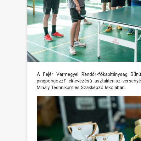
A Fejér Vármegyei Rendőr-főkapitányság Bűnü
pingpongozz!” elnevezésű asztalitenisz-verseny
Mihály Technikum és Szakképző Iskolában.