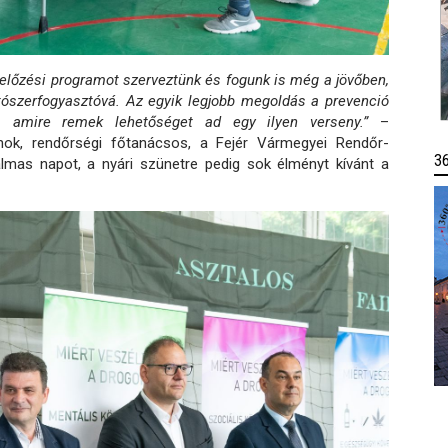
előzési programot szerveztünk és fogunk is még a jövőben,
ítószerfogyasztóvá. Az egyik legjobb megoldás a prevenció
, amire remek lehetőséget ad egy ilyen verseny.”
–
ok, rendőrségi főtanácsos, a Fejér Vármegyei Rendőr-
3
almas napot, a nyári szünetre pedig sok élményt kívánt a