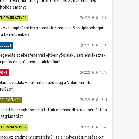
Települési Önkormányzatok Országos Szövetségének
jtóközleménye
EHÉRVÁRI SZÍNES
2026.08.07. 16:04
zös bringázásra hív szombaton reggel a Szentjánosbogár
 a Dawnbreakers
ÖZÉLET
2026.08.07. 15:03
legendás székesfehérvári ejtőernyős alakulatra emlékeztek
repülős és ejtőernyős emlékműnél
PORT
2026.08.07. 13:17
kisok viadala – hat fiatal küzd meg a Volán-keretbe
rülésért
ÖZLEMÉNYEK
2026.08.07. 13:11
dd éjfélig meghosszabbították és másodfokúra mérséklik a
ségriasztást
EHÉRVÁRI SZÍNES
2026.08.07. 10:48
jnos az eredmény egyértelmű - talajnedvesség-méréseket