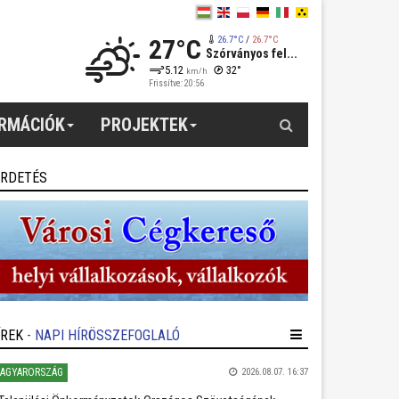
27°C
26.7°C
/
26.7°C
Szórványos fel...
5.12
32°
km/h
Frissítve: 20:56
Keresés
ORMÁCIÓK
PROJEKTEK
IRDETÉS
ÍREK
- NAPI HÍRÖSSZEFOGLALÓ
AGYARORSZÁG
2026.08.07. 16:37