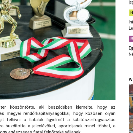
je
F
Ir
Le
K
Eg
Né
W
ster köszöntötte, aki beszédében kiemelte, hogy az
és megyei rendőrkapitányságokkal, hogy közösen olyan
 felhívni a fiatalok figyelmét a kábítószerfogyasztás
a buzdította a jelenlévőket, sportoljanak minél többet, a
ogy egészséges fiatal felnőtteké váljanak.