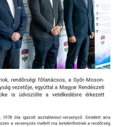
rnok, rendőrségi főtanácsos, a Győr-Moson-
ság vezetője, egyúttal a Magyar Rendészeti
ke is üdvözölte a vetélkedésre érkezett
 1978 óta igazolt asztalitenisz-versenyző. Emellett arra
 hiszen a versenyzés mellett ma betekinthetnek a rendőrség