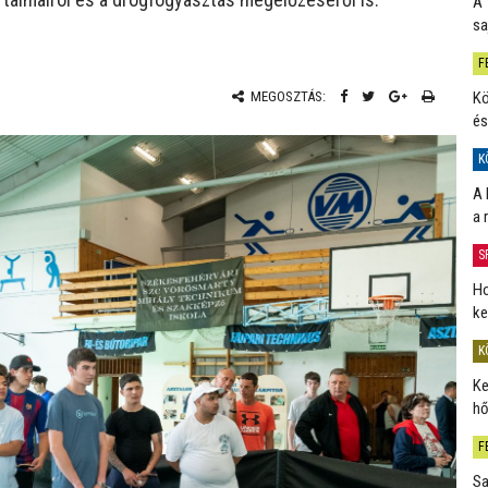
A 
sa
F
Kö
MEGOSZTÁS:
és
K
A 
a 
S
Ho
ke
K
Ke
hő
F
Sa