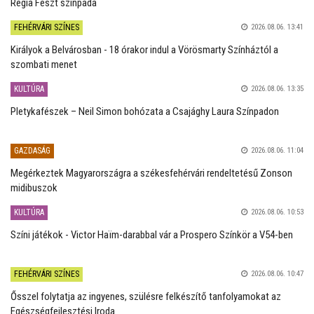
Regia Feszt színpada
FEHÉRVÁRI SZÍNES
2026.08.06. 13:41
Királyok a Belvárosban - 18 órakor indul a Vörösmarty Színháztól a
szombati menet
KULTÚRA
2026.08.06. 13:35
Pletykafészek – Neil Simon bohózata a Csajághy Laura Színpadon
GAZDASÁG
2026.08.06. 11:04
Megérkeztek Magyarországra a székesfehérvári rendeltetésű Zonson
midibuszok
KULTÚRA
2026.08.06. 10:53
Színi játékok - Victor Haïm-darabbal vár a Prospero Színkör a V54-ben
FEHÉRVÁRI SZÍNES
2026.08.06. 10:47
Ősszel folytatja az ingyenes, szülésre felkészítő tanfolyamokat az
Egészségfejlesztési Iroda