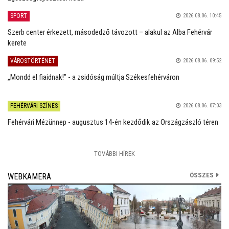
SPORT
2026.08.06. 10:45
Szerb center érkezett, másodedző távozott – alakul az Alba Fehérvár
kerete
VÁROSTÖRTÉNET
2026.08.06. 09:52
„Mondd el fiaidnak!” - a zsidóság múltja Székesfehérváron
FEHÉRVÁRI SZÍNES
2026.08.06. 07:03
Fehérvári Mézünnep - augusztus 14-én kezdődik az Országzászló téren
TOVÁBBI HÍREK
ÖSSZES
WEBKAMERA