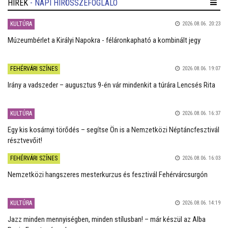
HÍREK
- NAPI HÍRÖSSZEFOGLALÓ
KULTÚRA
2026.08.06. 20:23
Múzeumbérlet a Királyi Napokra - féláronkapható a kombinált jegy
FEHÉRVÁRI SZÍNES
2026.08.06. 19:07
Irány a vadszeder – augusztus 9-én vár mindenkit a túrára Lencsés Rita
KULTÚRA
2026.08.06. 16:37
Egy kis kosárnyi törődés – segítse Ön is a Nemzetközi Néptáncfesztivál
résztvevőit!
FEHÉRVÁRI SZÍNES
2026.08.06. 16:03
Nemzetközi hangszeres mesterkurzus és fesztivál Fehérvárcsurgón
KULTÚRA
2026.08.06. 14:19
Jazz minden mennyiségben, minden stílusban! – már készül az Alba