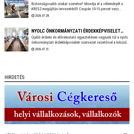
biztonságos munkakörnyezetet lehessen fenntartani.
Biztonságosabb utakat szeretne? Mondja el a véleményét a
KRESZ-megújítás tervezetéről! Csupán 10-15 percet vesz
igénybe a Közlekedési és Beruházási Minisztérium által
2026.07.28.
készített kérdőív kitöltése, amely többek között az elektromos
rollerek használatának kérdéskörét is érinti. A válaszadás
anonim és önkéntes.
NYOLC ÖNKORMÁNYZATI ÉRDEKKÉPVISELET
Újabb érdemi és előremutató egyeztetésen vagyunk túl a nyolc
KÖZÖSEN KÉSZÍT SZAKPOLITIKAI
önkormányzati érdekképviseleti szervezet vezetőivel a készülő
JAVASLATCSOMAGOT
közös, össz-szövetségi szakpolitikai javaslatcsomagunkról -
2026.07.21.
írta Facebook oldalán Cser-Palkovics András Székesfehérvár
polgármestere, aki június eleje óta a Megyei Jogú Városok
Szövetségének az elnöke.
HIRDETÉS