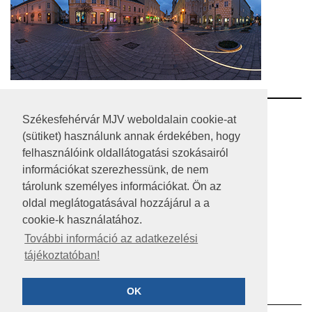
RSS
Székesfehérvár MJV weboldalain cookie-at
(sütiket) használunk annak érdekében, hogy
A HONLAP 2017.03.31-I ÁLLAPOTA
felhasználóink oldallátogatási szokásairól
információkat szerezhessünk, de nem
JOGI NYILATKOZAT
tárolunk személyes információkat. Ön az
IMPRESSZUM
oldal meglátogatásával hozzájárul a a
cookie-k használatához.
MÉDIAAJÁNLAT
További információ az adatkezelési
tájékoztatóban!
KÖZÉRDEKŰ ADATOK
ADATVÉDELEM
OK