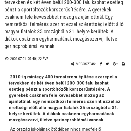
tervekben és két éven belül 200-300 falu kaphat esetleg
pénzt a sportöltözők korszerűsítésére. A gyerekek
csaknem fele kevesebbet mozog az ajánlottnál. Egy
nemzetközi felmérés szerint ezzel az érettségi előtt álló
magyar fiatalok 35 országból a 31. helyre kerültek. A
diákok csaknem egyharmadának mozgásszervi, illetve
gerincproblémái vannak.
2004.07.01. 07:40 |
22 ÉVE
MEGOSZTÁS:
2010-ig mintegy 400 tornaterem építése szerepel a
tervekben és két éven belül 200-300 falu kaphat
esetleg pénzt a sportöltözők korszerűsítésére. A
gyerekek csaknem fele kevesebbet mozog az
ajánlottnál. Egy nemzetközi felmérés szerint ezzel az
érettségi előtt álló magyar fiatalok 35 országból a 31.
helyre kerültek. A diákok csaknem egyharmadának
mozgásszervi, illetve gerincproblémái vannak.
Az ország iskoláinak ötödében nincs megfelelő