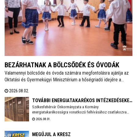
BEZÁRHATNAK A BÖLCSŐDÉK ÉS ÓVODÁK
Valamennyi bölcsőde és óvoda számára megfontolásra ajánlja az
Oktatási és Gyermekügyi Minisztérium a hőségriadó idejére a
zárvatartás lehetőségét, erről tájékoztatott Lannert Judit oktatási
2026.08.02.
és gyermekügyi miniszter Facebook-oldalán szombaton.
TOVÁBBI ENERGIATAKARÉKOS INTÉZKEDÉSEKET
Székesfehérvár Önkormányzata a Kormány
VEZET BE SZÉKESFEHÉRVÁR
energiatakarékosságra vonatkozó felhívásához csatlakozva
több intézkedést vezet be a villamosenergia-felhasználás
2026.08.01.
csökkentése érdekében. A cél, hogy az önkormányzati
feladatellátás zavartalan biztosítása mellett mérséklődjön az
energiafelhasználás, és a munkavállalók számára is
MEGÚJUL A KRESZ