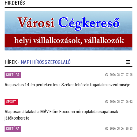
HIRDETÉS
HÍREK
- NAPI HÍRÖSSZEFOGLALÓ
KULTÚRA
2026.08.07. 07:08
Augusztus 14-én pénteken lesz Székesfehérvár fogadalmi szentmiséje
SPORT
2026.08.07. 06:42
Alaposan átalakul a MÁV Előre Foxconn női röplabdacsapatának
játékoskerete
KULTÚRA
2026.08.06. 20:23