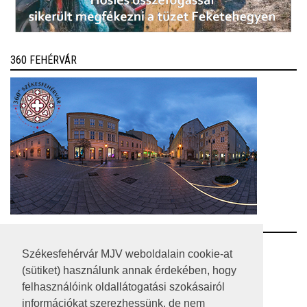
360 FEHÉRVÁR
RSS
Székesfehérvár MJV weboldalain cookie-at
(sütiket) használunk annak érdekében, hogy
A HONLAP 2017.03.31-I ÁLLAPOTA
felhasználóink oldallátogatási szokásairól
információkat szerezhessünk, de nem