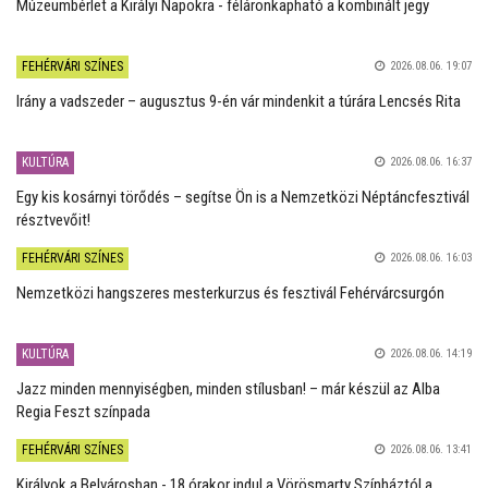
Múzeumbérlet a Királyi Napokra - féláronkapható a kombinált jegy
FEHÉRVÁRI SZÍNES
2026.08.06. 19:07
Irány a vadszeder – augusztus 9-én vár mindenkit a túrára Lencsés Rita
KULTÚRA
2026.08.06. 16:37
Egy kis kosárnyi törődés – segítse Ön is a Nemzetközi Néptáncfesztivál
résztvevőit!
FEHÉRVÁRI SZÍNES
2026.08.06. 16:03
Nemzetközi hangszeres mesterkurzus és fesztivál Fehérvárcsurgón
KULTÚRA
2026.08.06. 14:19
Jazz minden mennyiségben, minden stílusban! – már készül az Alba
Regia Feszt színpada
FEHÉRVÁRI SZÍNES
2026.08.06. 13:41
Királyok a Belvárosban - 18 órakor indul a Vörösmarty Színháztól a