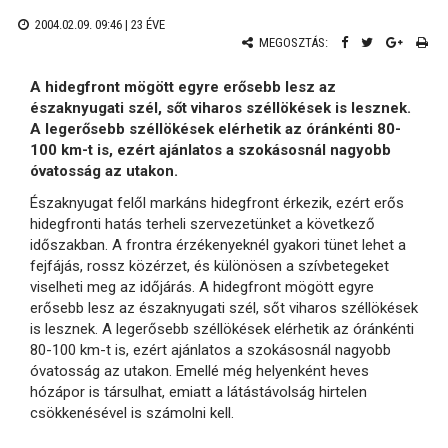
2004.02.09. 09:46 |
23 ÉVE
MEGOSZTÁS:
A hidegfront mögött egyre erősebb lesz az
északnyugati szél, sőt viharos széllökések is lesznek.
A legerősebb széllökések elérhetik az óránkénti 80-
100 km-t is, ezért ajánlatos a szokásosnál nagyobb
óvatosság az utakon.
Északnyugat felől markáns hidegfront érkezik, ezért erős
hidegfronti hatás terheli szervezetünket a következő
időszakban. A frontra érzékenyeknél gyakori tünet lehet a
fejfájás, rossz közérzet, és különösen a szívbetegeket
viselheti meg az időjárás. A hidegfront mögött egyre
erősebb lesz az északnyugati szél, sőt viharos széllökések
is lesznek. A legerősebb széllökések elérhetik az óránkénti
80-100 km-t is, ezért ajánlatos a szokásosnál nagyobb
óvatosság az utakon. Emellé még helyenként heves
hózápor is társulhat, emiatt a látástávolság hirtelen
csökkenésével is számolni kell.