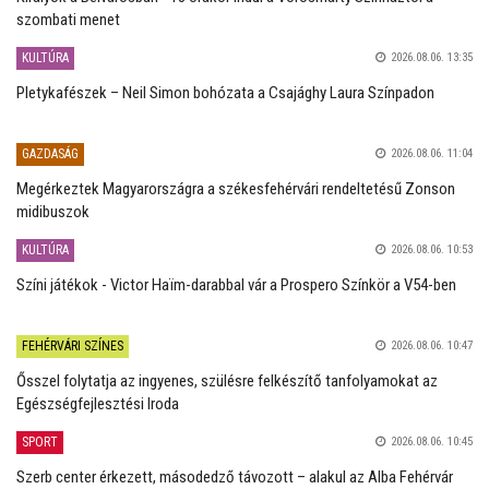
szombati menet
KULTÚRA
2026.08.06. 13:35
Pletykafészek – Neil Simon bohózata a Csajághy Laura Színpadon
GAZDASÁG
2026.08.06. 11:04
Megérkeztek Magyarországra a székesfehérvári rendeltetésű Zonson
midibuszok
KULTÚRA
2026.08.06. 10:53
Színi játékok - Victor Haïm-darabbal vár a Prospero Színkör a V54-ben
FEHÉRVÁRI SZÍNES
2026.08.06. 10:47
Ősszel folytatja az ingyenes, szülésre felkészítő tanfolyamokat az
Egészségfejlesztési Iroda
SPORT
2026.08.06. 10:45
Szerb center érkezett, másodedző távozott – alakul az Alba Fehérvár