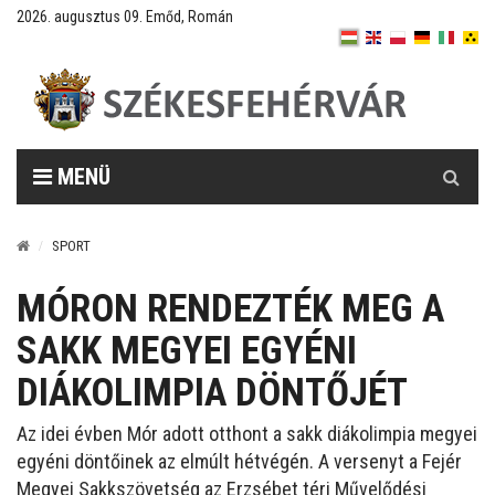
2026. augusztus 09. Emőd, Román
Keresés
MENÜ
SPORT
MÓRON RENDEZTÉK MEG A
SAKK MEGYEI EGYÉNI
DIÁKOLIMPIA DÖNTŐJÉT
Az idei évben Mór adott otthont a sakk diákolimpia megyei
egyéni döntőinek az elmúlt hétvégén. A versenyt a Fejér
Megyei Sakkszövetség az Erzsébet téri Művelődési