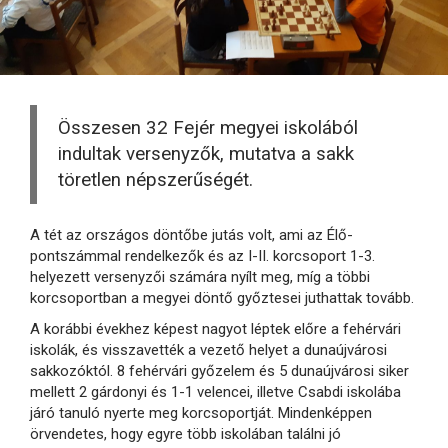
Összesen 32 Fejér megyei iskolából
indultak versenyzők, mutatva a sakk
töretlen népszerűségét.
A tét az országos döntőbe jutás volt, ami az Élő-
pontszámmal rendelkezők és az I-II. korcsoport 1-3.
helyezett versenyzői számára nyílt meg, míg a többi
korcsoportban a megyei döntő győztesei juthattak tovább.
A korábbi évekhez képest nagyot léptek előre a fehérvári
iskolák, és visszavették a vezető helyet a dunaújvárosi
sakkozóktól. 8 fehérvári győzelem és 5 dunaújvárosi siker
mellett 2 gárdonyi és 1-1 velencei, illetve Csabdi iskolába
járó tanuló nyerte meg korcsoportját. Mindenképpen
örvendetes, hogy egyre több iskolában találni jó