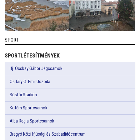
SPORT
SPORTLÉTESÍTMÉNYEK
Ifj. Ocskay Gábor Jégcsarnok
Csitáry G. Emil Uszoda
Sóstói Stadion
Köfém Sportcsarnok
Alba Regia Sportcsarnok
Bregyó Közi Ifjúsági és Szabadidőcentrum