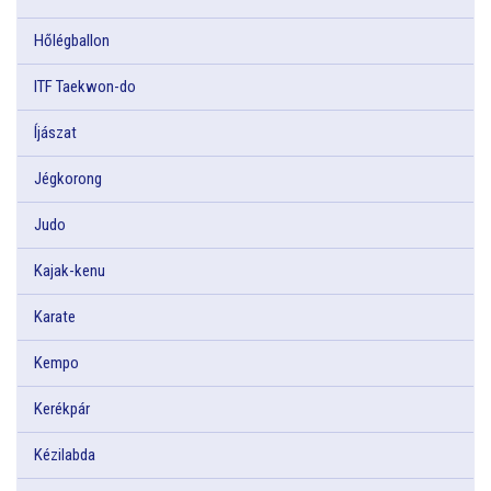
Hőlégballon
ITF Taekwon-do
Íjászat
Jégkorong
Judo
Kajak-kenu
Karate
Kempo
Kerékpár
Kézilabda