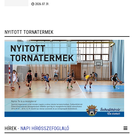
követi, a tavaly még NB I-es Kazincbarcika otthonában.
2026.07.31.
NYITOTT TORNATERMEK
HÍREK
- NAPI HÍRÖSSZEFOGLALÓ