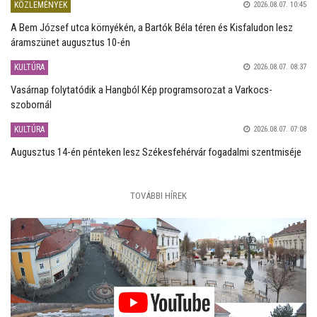
KÖZLEMÉNYEK
2026.08.07. 10:45
A Bem József utca környékén, a Bartók Béla téren és Kisfaludon lesz
áramszünet augusztus 10-én
KULTÚRA
2026.08.07. 08:37
Vasárnap folytatódik a Hangból Kép programsorozat a Varkocs-
szobornál
KULTÚRA
2026.08.07. 07:08
Augusztus 14-én pénteken lesz Székesfehérvár fogadalmi szentmiséje
TOVÁBBI HÍREK