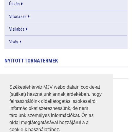
Úszás
Vitorlázás
Vizilabda
Vívás
NYITOTT TORNATERMEK
RSS
Székesfehérvár MJV weboldalain cookie-at
(sütiket) használunk annak érdekében, hogy
A HONLAP 2017.03.31-I ÁLLAPOTA
felhasználóink oldallátogatási szokásairól
információkat szerezhessünk, de nem
JOGI NYILATKOZAT
tárolunk személyes információkat. Ön az
IMPRESSZUM
oldal meglátogatásával hozzájárul a a
cookie-k használatához.