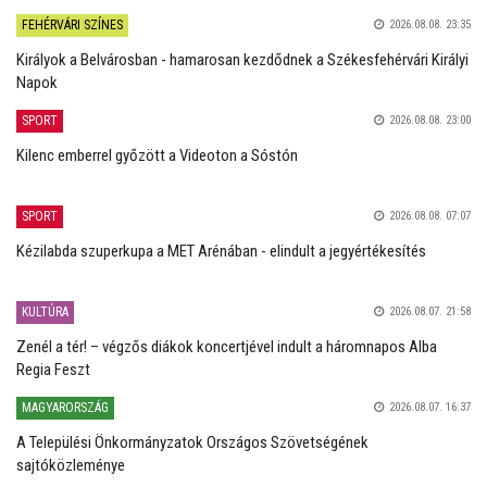
FEHÉRVÁRI SZÍNES
2026.08.08. 23:35
Királyok a Belvárosban - hamarosan kezdődnek a Székesfehérvári Királyi
Napok
SPORT
2026.08.08. 23:00
Kilenc emberrel győzött a Videoton a Sóstón
SPORT
2026.08.08. 07:07
Kézilabda szuperkupa a MET Arénában - elindult a jegyértékesítés
KULTÚRA
2026.08.07. 21:58
Zenél a tér! – végzős diákok koncertjével indult a háromnapos Alba
Regia Feszt
MAGYARORSZÁG
2026.08.07. 16:37
A Települési Önkormányzatok Országos Szövetségének
sajtóközleménye