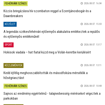
FEHÉRVÁRI SZÍNES
2026.08.07. 16:04
Közös bringázásra hív szombaton reggel a Szentjánosbogár és a
Dawnbreakers
KÖZÉLET
2026.08.07. 15:03
A legendás székesfehérvári ejtőernyős alakulatra emlékeztek a repülős
és ejtőernyős emlékműnél
SPORT
2026.08.07. 13:17
Hokisok viadala – hat fiatal küzd meg a Volán-keretbe kerülésért
KÖZLEMÉNYEK
2026.08.07. 13:11
Kedd éjfélig meghosszabbították és másodfokúra mérséklik a
hőségriasztást
FEHÉRVÁRI SZÍNES
2026.08.07. 10:48
Sajnos az eredmény egyértelmű - talajnedvesség-méréseket végeztek a
parkokban