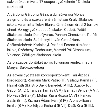
sakkozókat, mivel a 17 csoport győzelmén 13 iskola
osztozott.
A gárdonyi Gárdonyi Géza, a dunaújvárosi Móricz
Zsigmond és a székesfehérvári István Király általános
iskola, valamint a Teleki Blanka Gimnázium ért el 2 bajnoki
címet. Az egy győztest adó iskolák: Csabdi, Petőfi
általános iskola; Dunaújváros, Pannon Gimnázium, Petőfi
általános iskola. Széchenyi István Gimnázium;
Székesfehérvár, Kodolányi, Rákóczi Ferenc általános
iskola, Széchenyi Technikum, Vasvári Pál Gimnázium;
Velence, Zöldliget általános iskola.
Az országos döntőket április folyamán rendezi meg a
Magyar Sakkszövetség.
Az egyéni győztesek korcsoportonként: Tári Árpád (I.
korcsoport), Rómann Márk Patrik (II.), Szilágyi Kamilla (I.),
Hajnal Kitti (II.), Bíró Dávid Benedek (A III.), Szabó-Tóth
Gábor (A IV. ), Tancsa Tamás (A V.), Bernáth Bence (A VI.),
Horváth Gréta (V.), Molnár Kiara Rózsa (A VI.), Farkas
Zalán (B III.), Kizman Ádám Iván (B IV.), Alonso-Ibarra
Emilio (B V.), Körtélyesi Richárd (B VI.), Deák Kira (B III.),