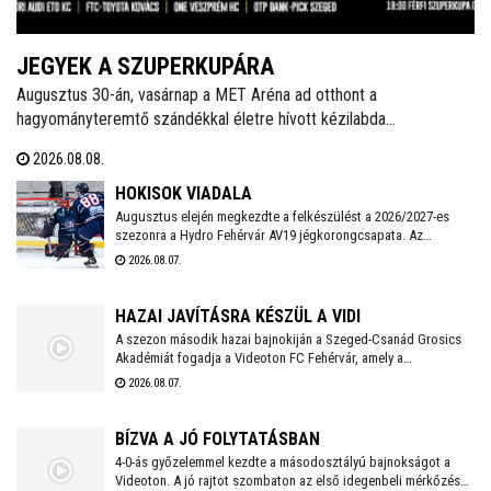
JEGYEK A SZUPERKUPÁRA
Augusztus 30-án, vasárnap a MET Aréna ad otthont a
hagyományteremtő szándékkal életre hívott kézilabda
szuperkupának. A hölgyeknél a Győri Audi ETO és a Ferencváros,
2026.08.08.
míg a férfiaknál a Veszprém és a Szeged küzd meg a serlegért. A
világklasszis csapatokat felvonultató kézilabdaünnepre jegyek már
HOKISOK VIADALA
kaphatók!
Augusztus elején megkezdte a felkészülést a 2026/2027-es
szezonra a Hydro Fehérvár AV19 jégkorongcsapata. Az
edzéseken részt vesz a FEHA19 hat fiatalja is, akik közül a
2026.08.07.
legjobb teljesítményt nyújtó játékos csatlakozhat a Volán
ICEHL-keretéhez.
HAZAI JAVÍTÁSRA KÉSZÜL A VIDI
A szezon második hazai bajnokiján a Szeged-Csanád Grosics
Akadémiát fogadja a Videoton FC Fehérvár, amely a
Kazincbarcika elleni vereséget követően szeretne ismét
2026.08.07.
győzelemmel örömet szerezni szurkolóinak.
BÍZVA A JÓ FOLYTATÁSBAN
4-0-ás győzelemmel kezdte a másodosztályú bajnokságot a
Videoton. A jó rajtot szombaton az első idegenbeli mérkőzés