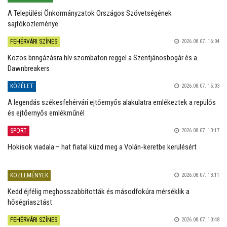
A Települési Önkormányzatok Országos Szövetségének
sajtóközleménye
FEHÉRVÁRI SZÍNES
2026.08.07. 16:04
Közös bringázásra hív szombaton reggel a Szentjánosbogár és a
Dawnbreakers
KÖZÉLET
2026.08.07. 15:03
A legendás székesfehérvári ejtőernyős alakulatra emlékeztek a repülős
és ejtőernyős emlékműnél
SPORT
2026.08.07. 13:17
Hokisok viadala – hat fiatal küzd meg a Volán-keretbe kerülésért
KÖZLEMÉNYEK
2026.08.07. 13:11
Kedd éjfélig meghosszabbították és másodfokúra mérséklik a
hőségriasztást
FEHÉRVÁRI SZÍNES
2026.08.07. 10:48