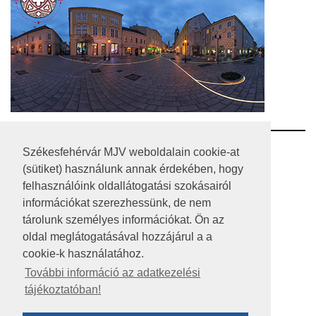
RSS
Székesfehérvár MJV weboldalain cookie-at
(sütiket) használunk annak érdekében, hogy
A HONLAP 2017.03.31-I ÁLLAPOTA
felhasználóink oldallátogatási szokásairól
információkat szerezhessünk, de nem
JOGI NYILATKOZAT
tárolunk személyes információkat. Ön az
IMPRESSZUM
oldal meglátogatásával hozzájárul a a
cookie-k használatához.
MÉDIAAJÁNLAT
További információ az adatkezelési
tájékoztatóban!
KÖZÉRDEKŰ ADATOK