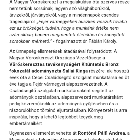
A Magyar Vöröskereszt a megalakulása óta szerves része
nemzetünk sorsának, legyen szó világháborúkról,
árvizekről, járványokról, vagy a mindennapok csendes
tragédiájáról.
„Fejér vármegyében büszkén visszük tovább
ezt az örökséget, tudván, hogy a munkánk értéke nem
számokban, hanem megmentett életekben és könnyített
sorsokban mérhető.”
- fogalmazott dr. Fábián Károly.
Az ünnepség elismerések átadásával folytatódott. A
Magyar Vöröskereszt Országos Vezetősége a
Vöröskeresztes tevékenységért Kitüntetés Bronz
fokozatát adományozta
Sallai Kinga
részére, aki hosszú
évek óta a Cecei Családsegítő szolgálat munkatársa és öt
éve tagja a Fejér vármegyei alapszervezetnek. A
Családsegítő szolgálat munkatársaként segített az
adományok osztásában, alapszervezeti munkatárskánt
pedig közreműködik az adományok gyűjtésében és a
rászorulókhoz történő eljuttatásában. Környezetét is arra
inspirálja, hogy a lehető legtöbbet tegyék meg
embertársaikért.
Ugyanezen elismerést vehette át
Rontóné Pálfi Andrea
, a
Magyaralmás Települési Alapszervezet elnöke, aki több