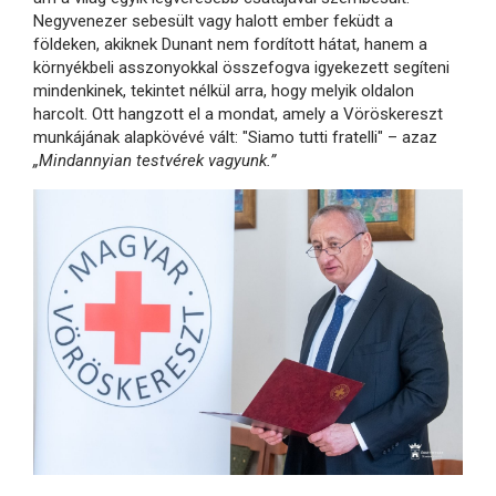
Negyvenezer sebesült vagy halott ember feküdt a
földeken, akiknek Dunant nem fordított hátat, hanem a
környékbeli asszonyokkal összefogva igyekezett segíteni
mindenkinek, tekintet nélkül arra, hogy melyik oldalon
harcolt. Ott hangzott el a mondat, amely a Vöröskereszt
munkájának alapkövévé vált: "Siamo tutti fratelli" – azaz
„Mindannyian testvérek vagyunk.”