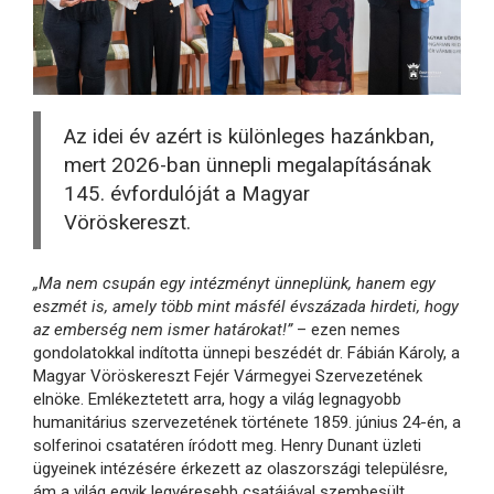
Az idei év azért is különleges hazánkban,
mert 2026-ban ünnepli megalapításának
145. évfordulóját a Magyar
Vöröskereszt.
„Ma nem csupán egy intézményt ünneplünk, hanem egy
eszmét is, amely több mint másfél évszázada hirdeti, hogy
az emberség nem ismer határokat!”
– ezen nemes
gondolatokkal indította ünnepi beszédét dr. Fábián Károly, a
Magyar Vöröskereszt Fejér Vármegyei Szervezetének
elnöke. Emlékeztetett arra, hogy a világ legnagyobb
humanitárius szervezetének története 1859. június 24-én, a
solferinoi csatatéren íródott meg. Henry Dunant üzleti
ügyeinek intézésére érkezett az olaszországi településre,
ám a világ egyik legvéresebb csatájával szembesült.