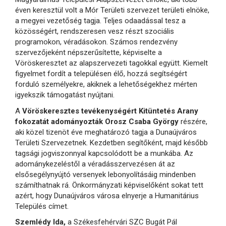
éven keresztül volt a Mór Területi szervezet területi elnöke,
a megyei vezetőség tagja. Teljes odaadással tesz a
közösségért, rendszeresen vesz részt szociális
programokon, véradásokon. Számos rendezvény
szervezőjeként népszerűsítette, képviselte a
Vöröskeresztet az alapszervezeti tagokkal együtt. Kiemelt
figyelmet fordít a településen élő, hozzá segítségért
forduló személyekre, akiknek a lehetőségekhez mérten
igyekszik támogatást nyújtani.
A
Vöröskeresztes tevékenységért Kitüntetés Arany
fokozatát adományozták
Orosz Csaba György
részére,
aki közel tizenöt éve meghatározó tagja a Dunaújváros
Területi Szervezetnek. Kezdetben segítőként, majd később
tagsági jogviszonnyal kapcsolódott be a munkába. Az
adománykezeléstől a véradásszervezésen át az
elsősegélynyújtó versenyek lebonyolításáig mindenben
számíthatnak rá. Önkormányzati képviselőként sokat tett
azért, hogy Dunaújváros városa elnyerje a Humanitárius
Település címet.
Szemlédy Ida,
a Székesfehérvári SZC Bugát Pál