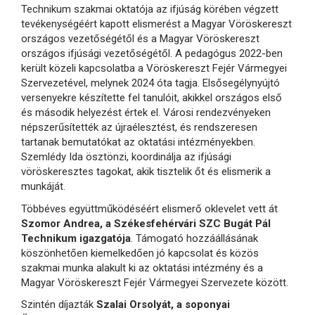
Technikum szakmai oktatója az ifjúság körében végzett
tevékenységéért kapott elismerést a Magyar Vöröskereszt
országos vezetőségétől és a Magyar Vöröskereszt
országos ifjúsági vezetőségétől. A pedagógus 2022-ben
került közeli kapcsolatba a Vöröskereszt Fejér Vármegyei
Szervezetével, melynek 2024 óta tagja. Elsősegélynyújtó
versenyekre készítette fel tanulóit, akikkel országos első
és második helyezést értek el. Városi rendezvényeken
népszerűsítették az újraélesztést, és rendszeresen
tartanak bemutatókat az oktatási intézményekben.
Szemlédy Ida ösztönzi, koordinálja az ifjúsági
vöröskeresztes tagokat, akik tisztelik őt és elismerik a
munkáját.
Többéves együttműködéséért elismerő oklevelet vett át
Szomor Andrea, a Székesfehérvári SZC Bugát Pál
Technikum igazgatója
. Támogató hozzáállásának
köszönhetően kiemelkedően jó kapcsolat és közös
szakmai munka alakult ki az oktatási intézmény és a
Magyar Vöröskereszt Fejér Vármegyei Szervezete között.
Szintén díjazták
Szalai Orsolyát, a soponyai