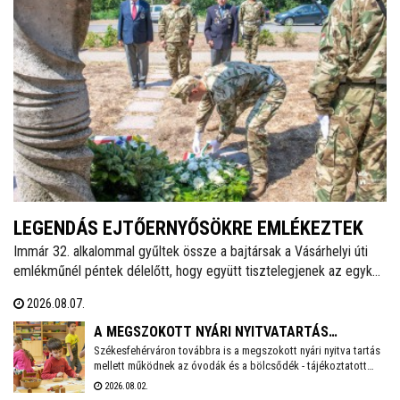
LEGENDÁS EJTŐERNYŐSÖKRE EMLÉKEZTEK
Immár 32. alkalommal gyűltek össze a bajtársak a Vásárhelyi úti
emlékműnél péntek délelőtt, hogy együtt tisztelegjenek az egykori
62. Önálló Ejtőernyős Zászlóalj előtt. A hagyományokat ápoló
2026.08.07.
Veterán Repülők és Ejtőernyősök Fejér Megyei Egyesülete ezzel a
rendezvénnyel őrzi az a második világháború után újjászervezett,
A MEGSZOKOTT NYÁRI NYITVATARTÁS
1951-től 1954-ig Székesfehérváron ismertté vált ejtőernyős
Székesfehérváron továbbra is a megszokott nyári nyitva tartás
MELLETT MŰKÖDNEK A FEHÉRVÁRI ÓVODÁK ÉS
mellett működnek az óvodák és a bölcsődék - tájékoztatott
alakulat emlékét.
BÖLCSŐDÉK
közösségi oldalán a város polgármestere. Hétfőtől is tehát a
2026.08.02.
megszokott nyári nyitva tartással fogadják a piciket a