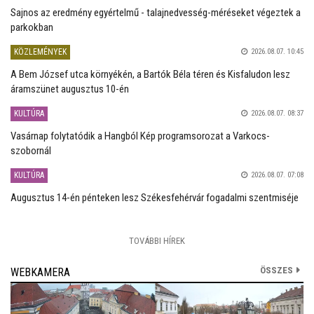
Sajnos az eredmény egyértelmű - talajnedvesség-méréseket végeztek a
parkokban
KÖZLEMÉNYEK
2026.08.07. 10:45
A Bem József utca környékén, a Bartók Béla téren és Kisfaludon lesz
áramszünet augusztus 10-én
KULTÚRA
2026.08.07. 08:37
Vasárnap folytatódik a Hangból Kép programsorozat a Varkocs-
szobornál
KULTÚRA
2026.08.07. 07:08
Augusztus 14-én pénteken lesz Székesfehérvár fogadalmi szentmiséje
TOVÁBBI HÍREK
ÖSSZES
WEBKAMERA