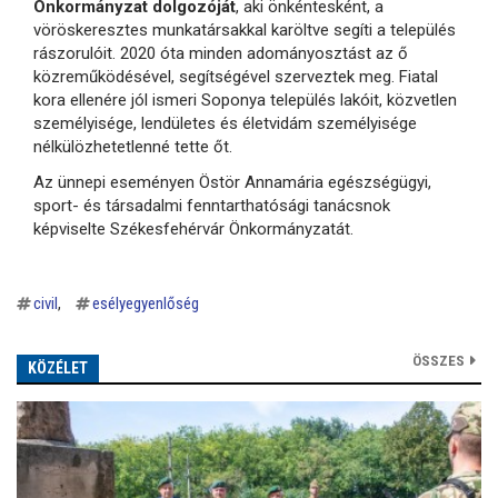
Önkormányzat dolgozóját
, aki önkéntesként, a
vöröskeresztes munkatársakkal karöltve segíti a település
rászorulóit. 2020 óta minden adományosztást az ő
közreműködésével, segítségével szerveztek meg. Fiatal
kora ellenére jól ismeri Soponya település lakóit, közvetlen
személyisége, lendületes és életvidám személyisége
nélkülözhetetlenné tette őt.
Az ünnepi eseményen Östör Annamária egészségügyi,
sport- és társadalmi fenntarthatósági tanácsnok
képviselte Székesfehérvár Önkormányzatát.
civil
esélyegyenlőség
ÖSSZES
KÖZÉLET