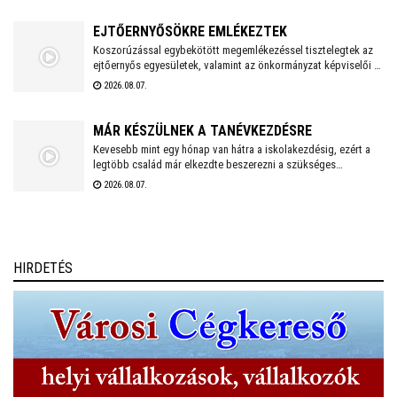
bölcsődék és az óvodák!
EJTŐERNYŐSÖKRE EMLÉKEZTEK
Koszorúzással egybekötött megemlékezéssel tisztelegtek az
ejtőernyős egyesületek, valamint az önkormányzat képviselői a
Repülős és Ejtőernyős Emlékműnél. A jelenlévők a 62. Önálló
2026.08.07.
Ejtőernyős Zászlóaljra emlékeztek.
MÁR KÉSZÜLNEK A TANÉVKEZDÉSRE
Kevesebb mint egy hónap van hátra a iskolakezdésig, ezért a
legtöbb család már elkezdte beszerezni a szükséges
tanszereket. A fehérvári papír-írószer üzletek már július eleje
2026.08.07.
óta készülnek a rohamra.
HIRDETÉS