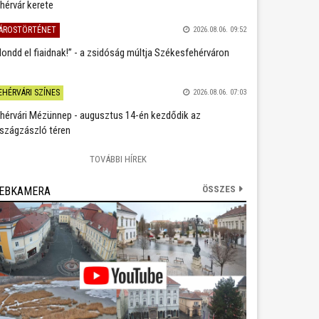
hérvár kerete
ÁROSTÖRTÉNET
2026.08.06. 09:52
ondd el fiaidnak!” - a zsidóság múltja Székesfehérváron
EHÉRVÁRI SZÍNES
2026.08.06. 07:03
hérvári Mézünnep - augusztus 14-én kezdődik az
szágzászló téren
TOVÁBBI HÍREK
ÖSSZES
EBKAMERA