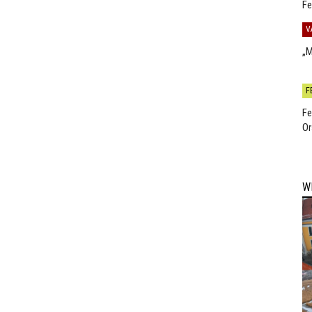
Fe
V
„M
F
Fe
Or
W