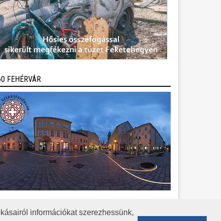
60 FEHÉRVÁR
kásairól információkat szerezhessünk,
KÖZÉRDEKŰ ADATOK
ADATVÉDELEM