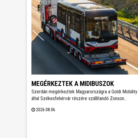
MEGÉRKEZTEK A MIDIBUSZOK
Szerdán megérkeztek Magyarországra a Goldi Mobility 
által Székesfehérvár részére szállítandó Zonson
GTZ6859BEVBF elektromos midibuszok - írja a
2026.08.06.
Magyarbusz Info. A 8,5 méter hosszú járműveket nettó
126,23 millió forintos darabonkénti vételáron szerzi be
Székesfehérvár.