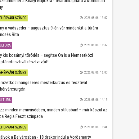
zeumbérlet a Királyi Napokra - féláronkapható a kombinált
gy
EHÉRVÁRI SZÍNES
2026.08.06. 19:07
ány a vadszeder – augusztus 9-én vár mindenkit a túrára
ncsés Rita
ULTÚRA
2026.08.06. 16:37
y kis kosárnyi törődés – segítse Ön is a Nemzetközi
ptáncfesztivál résztvevőit!
EHÉRVÁRI SZÍNES
2026.08.06. 16:03
mzetközi hangszeres mesterkurzus és fesztivál
hérvárcsurgón
ULTÚRA
2026.08.06. 14:19
zz minden mennyiségben, minden stílusban! – már készül az
ba Regia Feszt színpada
EHÉRVÁRI SZÍNES
2026.08.06. 13:41
rályok a Belvárosban - 18 órakor indul a Vörösmarty