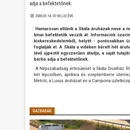
adja a befektetőnek.
2005.01.14. 07:45 |
22 ÉVE
Hamarosan eltűnik a Skála áruházak neve a mag
kínai befektetők veszik át. Információk szeri
kiskereskedelemből, helyét - pontosabban üz
foglalják el. A Skála a vidéken bérelt hét áru
lévő újpestit egyszerűen átadja, a saját tulaj
bérbe adja a befektetőnek.
A Népszabadság értesülését a Skála Divatház Rt. 
két lépcsőben, áprilisra és szeptemberre ütemez
Metrót, a Luxus áruházat és a Campona üzletközp
GAZDASÁG