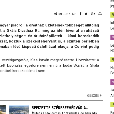
Mú
je
MEGOSZTÁS:
F
Ir
yar piacról: a divatház üzleteinek többségét állítólag
Le
nt a Skála Divatház Rt. még az idén kivonul a ruházati
lethelyiségeit és áruházépületeit - kínai kereskedők
K
házat, köztük a székesfehérvárit is, a szintén bérletben
Eg
donában lévő kispesti üzletházat eladja, a Corvint pedig
Né
vezérigazgatója, Kiss István megerősítette. Hozzátette: a
F
ett kivonulás egyelőre nem érinti a budai Skálát, a Skála
Ne
ontbeli kereskedelmet sem.
Fe
K
Ja
Al
ÖSSZES
F
BEFIZETTE SZÉKESFEHÉRVÁR A
Ki
Átutalta a szolidaritási hozzájárulás idei harmadik
SZOLIDARITÁSI HOZZÁJÁRULÁS