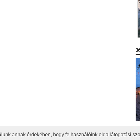
3
lunk annak érdekében, hogy felhasználóink oldallátogatási szo
OTA
JOGI NYILATKOZAT
IMPRESSZUM
MÉDIAAJÁNLAT