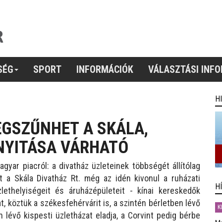
SÉG
SPORT
INFORMÁCIÓK
VÁLASZTÁSI INF
H
EGSZŰNHET A SKÁLA,
 NYITÁSA VÁRHATÓ
yar piacról: a divatház üzleteinek többségét állítólag
nt a Skála Divatház Rt. még az idén kivonul a ruházati
H
lethelyiségeit és áruházépületeit - kínai kereskedők
at, köztük a székesfehérvárit is, a szintén bérletben lévő
K
n lévő kispesti üzletházat eladja, a Corvint pedig bérbe