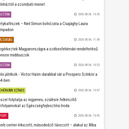
ínháztól a szombati menet
ULTÚRA
2026.08.06. 13:35
etykafészek – Neil Simon bohózata a Csajághy Laura
ínpadon
AZDASÁG
2026.08.06. 11:04
gérkeztek Magyarországra a székesfehérvári rendeltetésű
nson midibuszok
ULTÚRA
2026.08.06. 10:53
íni játékok - Victor Haïm-darabbal vár a Prospero Színkör a
4-ben
EHÉRVÁRI SZÍNES
2026.08.06. 10:47
szel folytatja az ingyenes, szülésre felkészítő
nfolyamokat az Egészségfejlesztési Iroda
PORT
2026.08.06. 10:45
erb center érkezett, másodedző távozott – alakul az Alba