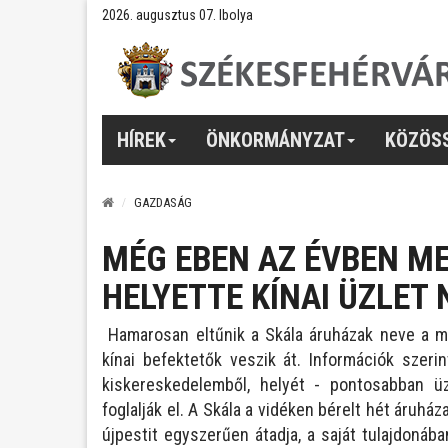
2026. augusztus 07. Ibolya
HÍREK
ÖNKORMÁNYZAT
KÖZÖS
GAZDASÁG
MÉG EBEN AZ ÉVBEN M
HELYETTE KÍNAI ÜZLET
Hamarosan eltűnik a Skála áruházak neve a mag
kínai befektetők veszik át. Információk szeri
kiskereskedelemből, helyét - pontosabban üz
foglalják el. A Skála a vidéken bérelt hét áruház
újpestit egyszerűen átadja, a saját tulajdonába