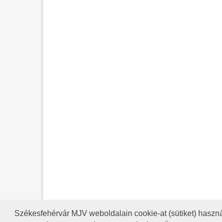
Székesfehérvár MJV weboldalain cookie-at (sütiket) haszná
A HONLAP 2017.03.31-I ÁLLAP
RSS