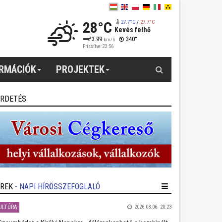
28°C
27.7°C
/
27.7°C
Kevés felhő
3.99
340°
km/h
Frissítve: 23:56
Keresés
ORMÁCIÓK
PROJEKTEK
IRDETÉS
ÍREK
- NAPI HÍRÖSSZEFOGLALÓ
ULTÚRA
2026.08.06. 20:23