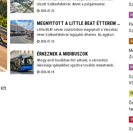
Sz
részét Székesfehérvár. Amint a polgármester
AKTUÁLIS RÉSZLETÉT
Facebook bejegyzésből kiderül, idén még 3,6 milliárd
2026.07.23.
forintot kell befizetnie a városnak.
K
MEGNYITOTT A LITTLE BEAT ÉTTEREM A
Pl
Little BEAT néven csütörtökön megnyitott a Városház
VÁROSHÁZ TÉREN
Sz
téren Székesfehérvár legújabb étterme. Az egykori
Bierbauer-ház helyén 2010 óta a Pátria étterem
G
2026.07.23.
működött egészen tavaly év végéig, amikor a lejáró
bérleti szerződés miatt kötelezően pályáztatni kellett
Me
ÉRKEZNEK A MIDIBUSZOK
a helyiséget. A pályázatot a Fehérvár Gast Kft. nyerte,
Zo
mely többek között a Beat éttermet is évek óta nagy
Ahogy arról korábban hírt adtunk, a városrészi
sikerrel üzemelteti a városban.
lakossági igényekhez igazítva további menetrendi
K
módosítások várhatóak Székesfehérvár helyi
2026.06.18.
közösségi közlekedésében. Fontos előrelépés lesz,
Sz
hogy a várhatóan ősszel érkező midibuszok új
V5
területek – Harmatosvölgy, Sóstó I. és II., valamint
Kft.
Öreghegy – bekapcsolására is lehetőséget adnak.
F
Ős
ta
S
Sz