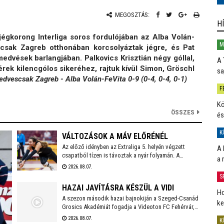
MEGOSZTÁS:
H
égkorong Interliga soros fordulójában az Alba Volán-
M
scsak Zagreb otthonában korcsolyáztak jégre, és Pat
 medvések barlangjában. Palkovics Krisztián négy góllal,
A 
hérek kilencgólos sikeréhez, rajtuk kívül Simon, Gröschl
sa
dvescsak Zagreb - Alba Volán-FeVita 0-9 (0-4, 0-4, 0-1)
F
Kö
ÖSSZES
és
K
VÁLTOZÁSOK A MÁV ELŐRÉNÉL
Az előző idényben az Extraliga 5. helyén végzett
A 
csapatból tízen is távoztak a nyár folyamán. A
a 
holtszezonban reményteljes magyar és külföldi
2026.08.07.
fiatalokkal, valamint bolgár válogatott tehetséggel is
S
erősödött az együttes, melynek szakmai munkájáért a
HAZAI JAVÍTÁSRA KÉSZÜL A VIDI
2026/2027-es évadban is Kaszap Tamás felel.
Ho
A szezon második hazai bajnokiján a Szeged-Csanád
ke
Grosics Akadémiát fogadja a Videoton FC Fehérvár,
amely a Kazincbarcika elleni vereséget követően
2026.08.07.
K
szeretne ismét győzelemmel örömet szerezni