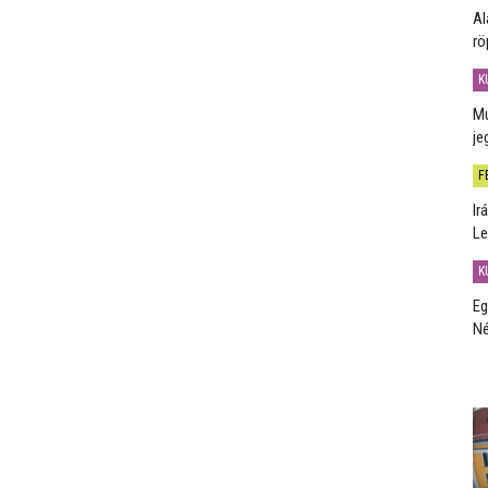
Al
rö
K
Mú
je
F
Ir
Le
K
Eg
Né