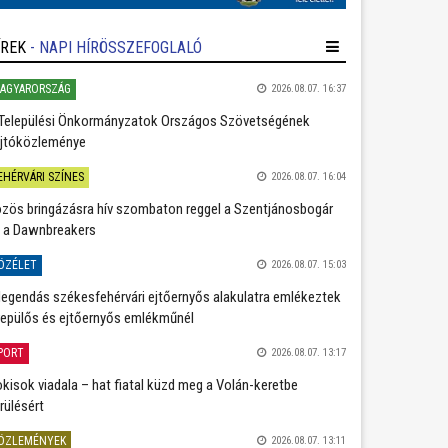
ÍREK
- NAPI HÍRÖSSZEFOGLALÓ
AGYARORSZÁG
2026.08.07. 16:37
Települési Önkormányzatok Országos Szövetségének
jtóközleménye
EHÉRVÁRI SZÍNES
2026.08.07. 16:04
zös bringázásra hív szombaton reggel a Szentjánosbogár
 a Dawnbreakers
ÖZÉLET
2026.08.07. 15:03
legendás székesfehérvári ejtőernyős alakulatra emlékeztek
repülős és ejtőernyős emlékműnél
PORT
2026.08.07. 13:17
kisok viadala – hat fiatal küzd meg a Volán-keretbe
rülésért
ÖZLEMÉNYEK
2026.08.07. 13:11