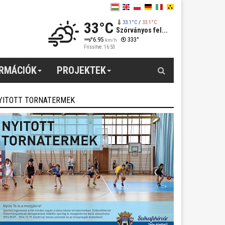
33°C
33.1°C
/
33.1°C
Szórványos fel...
6.95
333°
km/h
Frissítve: 16:53
Keresés
ORMÁCIÓK
PROJEKTEK
YITOTT TORNATERMEK