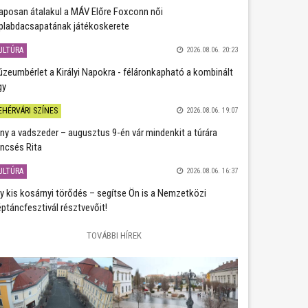
aposan átalakul a MÁV Előre Foxconn női
plabdacsapatának játékoskerete
ULTÚRA
2026.08.06. 20:23
zeumbérlet a Királyi Napokra - féláronkapható a kombinált
gy
EHÉRVÁRI SZÍNES
2026.08.06. 19:07
ány a vadszeder – augusztus 9-én vár mindenkit a túrára
ncsés Rita
ULTÚRA
2026.08.06. 16:37
y kis kosárnyi törődés – segítse Ön is a Nemzetközi
ptáncfesztivál résztvevőit!
TOVÁBBI HÍREK