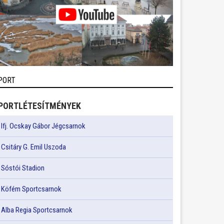
PORT
PORTLÉTESÍTMÉNYEK
Ifj. Ocskay Gábor Jégcsarnok
Csitáry G. Emil Uszoda
Sóstói Stadion
Köfém Sportcsarnok
Alba Regia Sportcsarnok