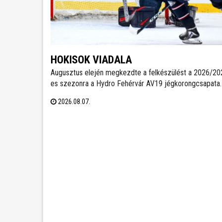
HOKISOK VIADALA
Augusztus elején megkezdte a felkészülést a 2026/20
es szezonra a Hydro Fehérvár AV19 jégkorongcsapata.
edzéseken részt vesz a FEHA19 hat fiatalja is, akik köz
2026.08.07.
legjobb teljesítményt nyújtó játékos csatlakozhat a Vol
ICEHL-keretéhez.