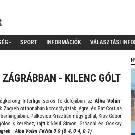
SÉG
SPORT
INFORMÁCIÓK
VÁLASZTÁSI INF
N
 ZÁGRÁBBAN - KILENC GÓLT
égkorong Interliga soros fordulójában az
Alba Volán-
k Zagreb otthonában korcsolyáztak jégre, és Pat Cortina
barlangjában. Palkovics Krisztián négy góllal, Kiss Gábor
cgólos sikeréhez, rajtuk kívül Simon, Gröschl és Ocskay
reb - Alba Volán-FeVita 0-9 (0-4, 0-4, 0-1)