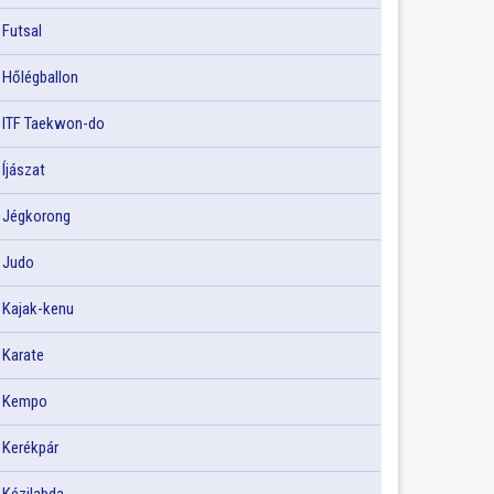
Futsal
Hőlégballon
ITF Taekwon-do
Íjászat
Jégkorong
Judo
Kajak-kenu
Karate
Kempo
Kerékpár