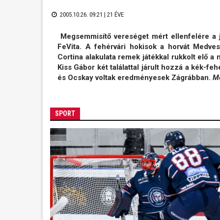
2005.10.26. 09:21 |
21 ÉVE
Megsemmisítő vereséget mért ellenfelére a j
FeVita. A fehérvári hokisok a horvát Medve
Cortina alakulata remek játékkal rukkolt elő a
Kiss Gábor két találattal járult hozzá a kék-fe
és Ocskay voltak eredményesek Zágrábban.
Me
SPORT