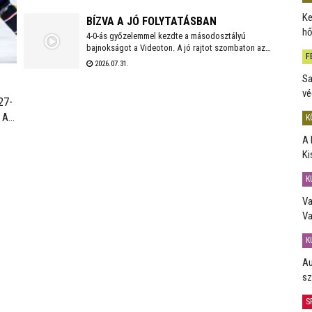
szurkolóinak.
Ke
BÍZVA A JÓ FOLYTATÁSBAN
hő
4-0-ás győzelemmel kezdte a másodosztályú
bajnokságot a Videoton. A jó rajtot szombaton az
F
első idegenbeli mérkőzés követi, a tavaly még NB I-es
2026.07.31.
Kazincbarcika otthonában.
Sa
vé
27-
 Az
K
ül a
A 
án
Ki
K
Va
Va
K
Au
sz
S