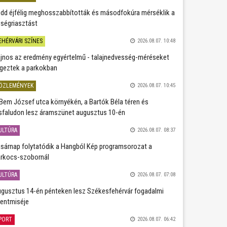
dd éjfélig meghosszabbították és másodfokúra mérséklik a
ségriasztást
EHÉRVÁRI SZÍNES
2026.08.07. 10:48
jnos az eredmény egyértelmű - talajnedvesség-méréseket
geztek a parkokban
ÖZLEMÉNYEK
2026.08.07. 10:45
Bem József utca környékén, a Bartók Béla téren és
sfaludon lesz áramszünet augusztus 10-én
ULTÚRA
2026.08.07. 08:37
sárnap folytatódik a Hangból Kép programsorozat a
rkocs-szobornál
ULTÚRA
2026.08.07. 07:08
gusztus 14-én pénteken lesz Székesfehérvár fogadalmi
entmiséje
PORT
2026.08.07. 06:42