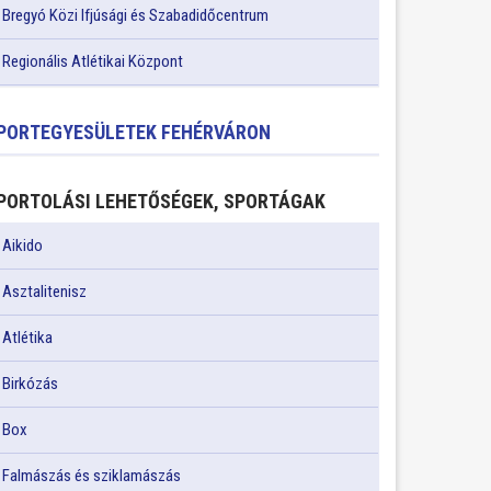
Bregyó Közi Ifjúsági és Szabadidőcentrum
Regionális Atlétikai Központ
PORTEGYESÜLETEK FEHÉRVÁRON
PORTOLÁSI LEHETŐSÉGEK, SPORTÁGAK
Aikido
Asztalitenisz
Atlétika
Birkózás
Box
Falmászás és sziklamászás