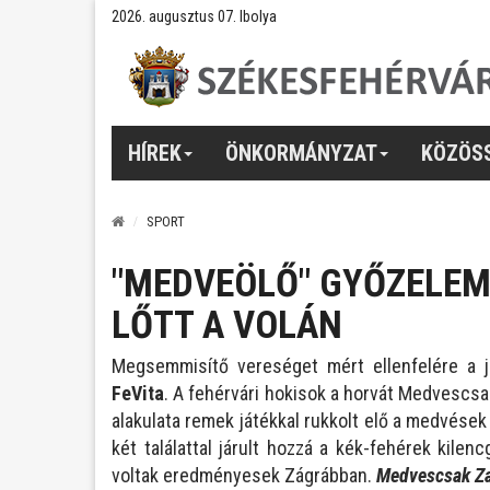
2026. augusztus 07. Ibolya
HÍREK
ÖNKORMÁNYZAT
KÖZÖS
SPORT
"MEDVEÖLŐ" GYŐZELEM
LŐTT A VOLÁN
Megsemmisítő vereséget mért ellenfelére a j
FeVita
. A fehérvári hokisok a horvát Medvescsa
alakulata remek játékkal rukkolt elő a medvések 
két találattal járult hozzá a kék-fehérek kilen
voltak eredményesek Zágrábban.
Medvescsak Zag