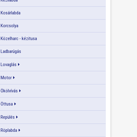
Kézilabda
Kosárlabda
Korcsolya
Közelharc - kézitusa
Ladbarúgás
Lovaglás
Motor
Ökölvívás
Öttusa
Repülés
Röplabda