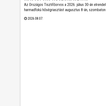
Az Országos Tisztifőorvos a 2026. július 30-án elrendel
harmadfokú hőségriasztást augusztus 8-án, szombaton
órától másodfokúra mérsékelte, amely augusztus 11-én
2026.08.07.
kedden éjfélig marad érvényben. Székesfehérváron
továbbra is működnek az ivókutak, emellett klimatizált
helyiségek is várják a lakosságot a hőségben.