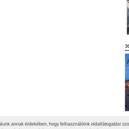
3
lunk annak érdekében, hogy felhasználóink oldallátogatási szo
OTA
JOGI NYILATKOZAT
IMPRESSZUM
MÉDIAAJÁNLAT