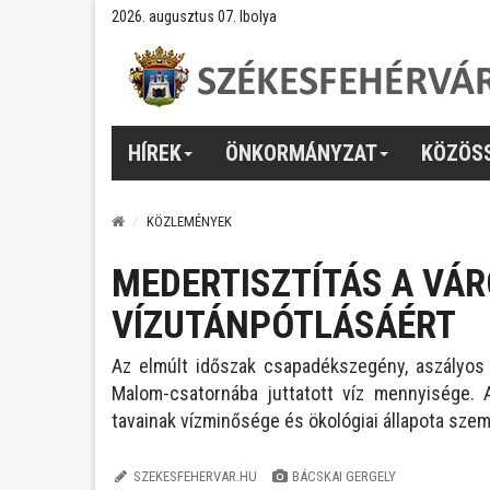
2026. augusztus 07. Ibolya
HÍREK
ÖNKORMÁNYZAT
KÖZÖS
KÖZLEMÉNYEK
MEDERTISZTÍTÁS A VÁR
VÍZUTÁNPÓTLÁSÁÉRT
Az elmúlt időszak csapadékszegény, aszályos 
Malom-csatornába juttatott víz mennyisége. A
tavainak vízminősége és ökológiai állapota szem
SZEKESFEHERVAR.HU
BÁCSKAI GERGELY