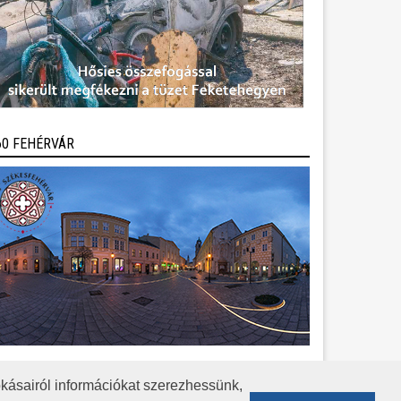
60 FEHÉRVÁR
kásairól információkat szerezhessünk,
KÖZÉRDEKŰ ADATOK
ADATVÉDELEM