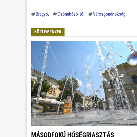
Bregyó
Csónakázó-tó
Városgondnokság
KÖZLEMÉNYEK
MÁSODFOKÚ HŐSÉGRIASZTÁS