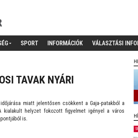
SÉG
SPORT
INFORMÁCIÓK
VÁLASZTÁSI INF
H
OSI TAVAK NYÁRI
időjárása miatt jelentősen csökkent a Gaja-patakból a
 kialakult helyzet fokozott figyelmet igényel a város
H
pontjából is.
S