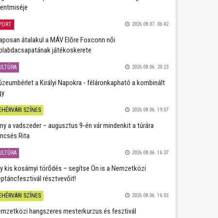
entmiséje
PORT
2026.08.07. 06:42
aposan átalakul a MÁV Előre Foxconn női
plabdacsapatának játékoskerete
ULTÚRA
2026.08.06. 20:23
zeumbérlet a Királyi Napokra - féláronkapható a kombinált
gy
EHÉRVÁRI SZÍNES
2026.08.06. 19:07
ány a vadszeder – augusztus 9-én vár mindenkit a túrára
ncsés Rita
ULTÚRA
2026.08.06. 16:37
y kis kosárnyi törődés – segítse Ön is a Nemzetközi
ptáncfesztivál résztvevőit!
EHÉRVÁRI SZÍNES
2026.08.06. 16:03
mzetközi hangszeres mesterkurzus és fesztivál