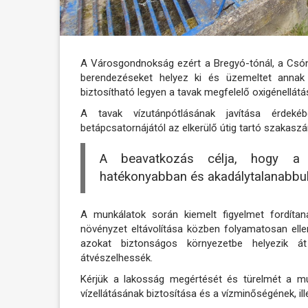
A Városgondnokság ezért a Bregyó-tónál, a Csóna
berendezéseket helyez ki és üzemeltet annak
biztosítható legyen a tavak megfelelő oxigénellátá
A tavak vízutánpótlásának javítása érdek
betápcsatornájától az elkerülő útig tartó szakasz
A beavatkozás célja, hogy a r
hatékonyabban és akadálytalanabbul 
A munkálatok során kiemelt figyelmet fordítan
növényzet eltávolítása közben folyamatosan ellen
azokat biztonságos környezetbe helyezik á
átvészelhessék.
Kérjük a lakosság megértését és türelmét a mun
vízellátásának biztosítása és a vízminőségének, il