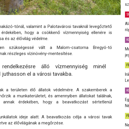
sz
S
Al
kázó-tónál, valamint a Palotavárosi tavaknál levegőztető
rö
 érdekében, hogy a csökkenő vízmennyiség ellenére is
sa és az élővilág védelme.
K
ében szükségessé vált a Malom-csatorna Bregyó-tó
Mú
ának részleges vízinövény-mentesítése.
je
F
endelkezésre álló vízmennyiség minél
juthasson el a városi tavakba.
Ir
Le
ak a területen élő állatok védelmére. A szakemberek a
K
őrzik a munkaterületet, és amennyiben állatokat találnak,
Eg
t annak érdekében, hogy a beavatkozást sértetlenül
Né
F
kálatok ideje alatt. A beavatkozás célja a városi tavak
letve az élővilágának a megőrzése.
Ne