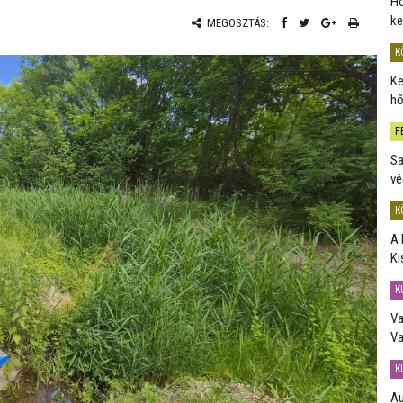
Ho
ke
MEGOSZTÁS:
K
Ke
hő
F
Sa
vé
K
A 
Ki
K
Va
Va
K
Au