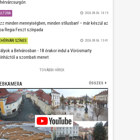
hérvárcsurgón
ULTÚRA
2026.08.06. 14:19
zz minden mennyiségben, minden stílusban! – már készül az
ba Regia Feszt színpada
EHÉRVÁRI SZÍNES
2026.08.06. 13:41
rályok a Belvárosban - 18 órakor indul a Vörösmarty
ínháztól a szombati menet
TOVÁBBI HÍREK
ÖSSZES
EBKAMERA