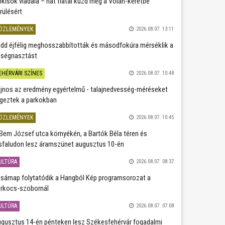
kisok viadala – hat fiatal küzd meg a Volán-keretbe
rülésért
ÖZLEMÉNYEK
2026.08.07. 13:11
dd éjfélig meghosszabbították és másodfokúra mérséklik a
ségriasztást
EHÉRVÁRI SZÍNES
2026.08.07. 10:48
jnos az eredmény egyértelmű - talajnedvesség-méréseket
geztek a parkokban
ÖZLEMÉNYEK
2026.08.07. 10:45
Bem József utca környékén, a Bartók Béla téren és
sfaludon lesz áramszünet augusztus 10-én
ULTÚRA
2026.08.07. 08:37
sárnap folytatódik a Hangból Kép programsorozat a
rkocs-szobornál
ULTÚRA
2026.08.07. 07:08
gusztus 14-én pénteken lesz Székesfehérvár fogadalmi