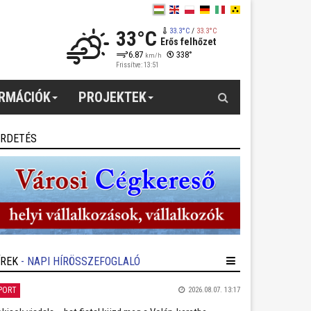
33°C
33.3°C
/
33.3°C
Erős felhőzet
6.87
338°
km/h
Frissítve: 13:51
Keresés
ORMÁCIÓK
PROJEKTEK
IRDETÉS
ÍREK
- NAPI HÍRÖSSZEFOGLALÓ
PORT
2026.08.07. 13:17