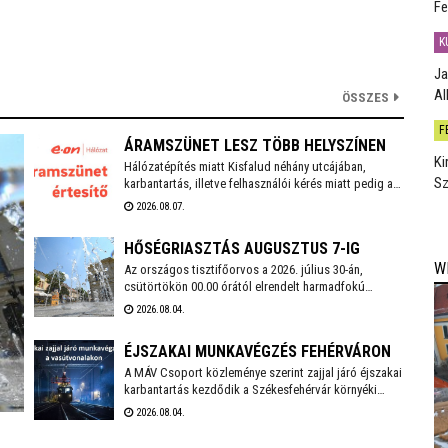
Fe
K
Ja
Al
ÖSSZES
F
ÁRAMSZÜNET LESZ TÖBB HELYSZÍNEN
Ki
Hálózatépítés miatt Kisfalud néhány utcájában,
Sz
karbantartás, illetve felhasználói kérés miatt pedig a
székesfehérvári Bartók Béla téren, valamint a Bem
2026.08.07.
József utcában és annak környékén lesz áramszünet
augusztus 10-én.
HŐSÉGRIASZTÁS AUGUSZTUS 7-IG
W
Az országos tisztifőorvos a 2026. július 30-án,
csütörtökön 00.00 órától elrendelt harmadfokú
hőségriasztást 2026. augusztus 7-én, pénteken 24.00
2026.08.04.
óráig meghosszabbította. Székesfehérváron továbbra
is működnek az ivókutak, emellett klimatizált
ÉJSZAKAI MUNKAVÉGZÉS FEHÉRVÁRON
helyiségek is várják a lakosságot a hőségben. A város
polgármestere mindenkit arra kér, hogy figyeljünk
A MÁV Csoport közleménye szerint zajjal járó éjszakai
egymásra, kiemelten a környezetünkben élő idős
karbantartás kezdődik a Székesfehérvár környéki
emberekre, valamint vigyázzunk a háziállatainkra is.
vasútvonalakon augusztus 6-án. Székesfehérváron
2026.08.04.
augusztus 17-18. között kell éjszaka zajterhelésre
számítani.