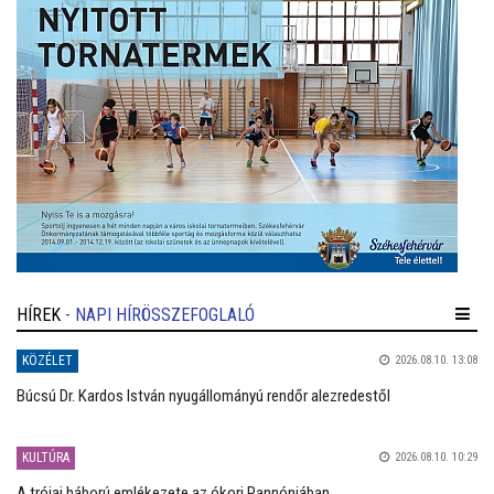
HÍREK
- NAPI HÍRÖSSZEFOGLALÓ
KÖZÉLET
2026.08.10. 13:08
Búcsú Dr. Kardos István nyugállományú rendőr alezredestől
KULTÚRA
2026.08.10. 10:29
A trójai háború emlékezete az ókori Pannóniában