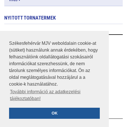
NYITOTT TORNATERMEK
RSS
Székesfehérvár MJV weboldalain cookie-at
(sütiket) használunk annak érdekében, hogy
A HONLAP 2017.03.31-I ÁLLAPOTA
felhasználóink oldallátogatási szokásairól
információkat szerezhessünk, de nem
JOGI NYILATKOZAT
tárolunk személyes információkat. Ön az
IMPRESSZUM
oldal meglátogatásával hozzájárul a a
cookie-k használatához.
MÉDIAAJÁNLAT
További információ az adatkezelési
tájékoztatóban!
KÖZÉRDEKŰ ADATOK
ADATVÉDELEM
OK
©2023 SZÉKESFEHÉRVÁR MEGYEI JOGÚ VÁROS