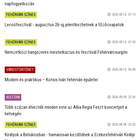
napfogyatkozás
FEHÉRVÁRI SZÍNES
2026.08.10. 07:10
Lecsófesztivál - augusztus 26-ig jelentkezhetnek a főzőcsapatok
FEHÉRVÁRI SZÍNES
2026.08.10. 07:03
Nemzetközi hangszeres mesterkurzus és fesztivál Fehérvárcsurgón
VÁROSTÖRTÉNET
2026.08.10. 06:48
Modern és praktikus – Kotsis Iván fehérvári épületei
KULTÚRA
2026.08.09. 22:56
Több százan élvezték minden este az Alba Regia Feszt koncertjeit a
hétvégén
FEHÉRVÁRI SZÍNES
2026.08.08. 23:35
Királyok a Belvárosban - hamarosan kezdődnek a Székesfehérvári Királyi