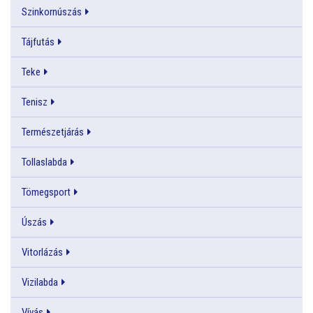
Szinkornúszás
Tájfutás
Teke
Tenisz
Természetjárás
Tollaslabda
Tömegsport
Úszás
Vitorlázás
Vizilabda
Vívás