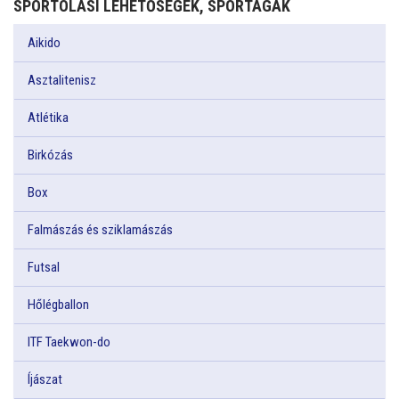
SPORTOLÁSI LEHETŐSÉGEK, SPORTÁGAK
Aikido
Asztalitenisz
Atlétika
Birkózás
Box
Falmászás és sziklamászás
Futsal
Hőlégballon
ITF Taekwon-do
Íjászat