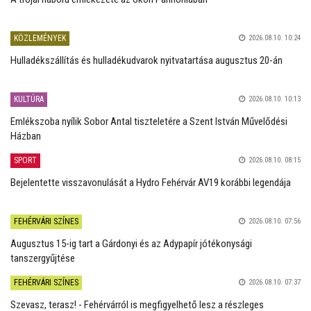
KÖZLEMÉNYEK
2026.08.10. 10:24
Hulladékszállítás és hulladékudvarok nyitvatartása augusztus 20-án
KULTÚRA
2026.08.10. 10:13
Emlékszoba nyílik Sobor Antal tiszteletére a Szent István Művelődési
Házban
SPORT
2026.08.10. 08:15
Bejelentette visszavonulását a Hydro Fehérvár AV19 korábbi legendája
FEHÉRVÁRI SZÍNES
2026.08.10. 07:56
Augusztus 15-ig tart a Gárdonyi és az Adypapír jótékonysági
tanszergyűjtése
FEHÉRVÁRI SZÍNES
2026.08.10. 07:37
Szevasz, terasz! - Fehérvárról is megfigyelhető lesz a részleges