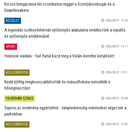
Közös bringázásra hív szombaton reggel a Szentjánosbogár és a
Dawnbreakers
KÖZÉLET
2026.08.07. 15:03
A legendás székesfehérvári ejtőernyős alakulatra emlékeztek a repülős
és ejtőernyős emlékműnél
SPORT
2026.08.07. 13:17
Hokisok viadala – hat fiatal küzd meg a Volán-keretbe kerülésért
KÖZLEMÉNYEK
2026.08.07. 13:11
Kedd éjfélig meghosszabbították és másodfokúra mérséklik a
hőségriasztást
FEHÉRVÁRI SZÍNES
2026.08.07. 10:48
Sajnos az eredmény egyértelmű - talajnedvesség-méréseket végeztek a
parkokban
KÖZLEMÉNYEK
2026.08.07. 10:45