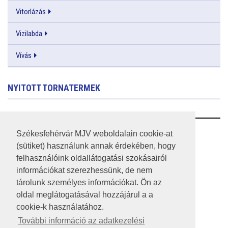
Vitorlázás
Vizilabda
Vívás
NYITOTT TORNATERMEK
RSS
Székesfehérvár MJV weboldalain cookie-at
(sütiket) használunk annak érdekében, hogy
A HONLAP 2017.03.31-I ÁLLAPOTA
felhasználóink oldallátogatási szokásairól
információkat szerezhessünk, de nem
JOGI NYILATKOZAT
tárolunk személyes információkat. Ön az
IMPRESSZUM
oldal meglátogatásával hozzájárul a a
cookie-k használatához.
MÉDIAAJÁNLAT
További információ az adatkezelési