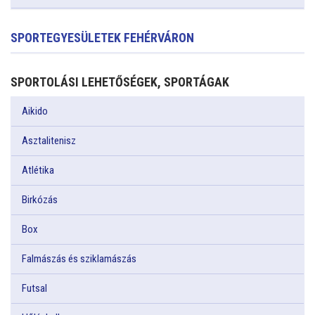
SPORTEGYESÜLETEK FEHÉRVÁRON
SPORTOLÁSI LEHETŐSÉGEK, SPORTÁGAK
Aikido
Asztalitenisz
Atlétika
Birkózás
Box
Falmászás és sziklamászás
Futsal