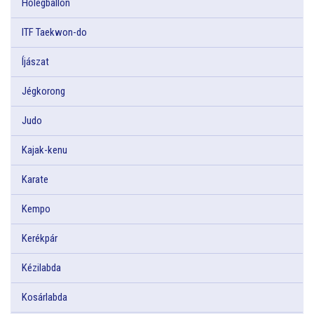
Hőlégballon
ITF Taekwon-do
Íjászat
Jégkorong
Judo
Kajak-kenu
Karate
Kempo
Kerékpár
Kézilabda
Kosárlabda