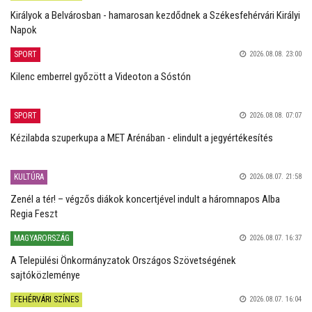
Királyok a Belvárosban - hamarosan kezdődnek a Székesfehérvári Királyi
Napok
SPORT
2026.08.08. 23:00
Kilenc emberrel győzött a Videoton a Sóstón
SPORT
2026.08.08. 07:07
Kézilabda szuperkupa a MET Arénában - elindult a jegyértékesítés
KULTÚRA
2026.08.07. 21:58
Zenél a tér! – végzős diákok koncertjével indult a háromnapos Alba
Regia Feszt
MAGYARORSZÁG
2026.08.07. 16:37
A Települési Önkormányzatok Országos Szövetségének
sajtóközleménye
FEHÉRVÁRI SZÍNES
2026.08.07. 16:04