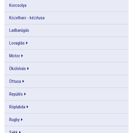
Korcsolya
Közelharc - kézitusa
Ladbarúgás
Lovaglás
Motor
Ökölvívás
Öttusa
Repülés
Röplabda
Rugby
Sakk