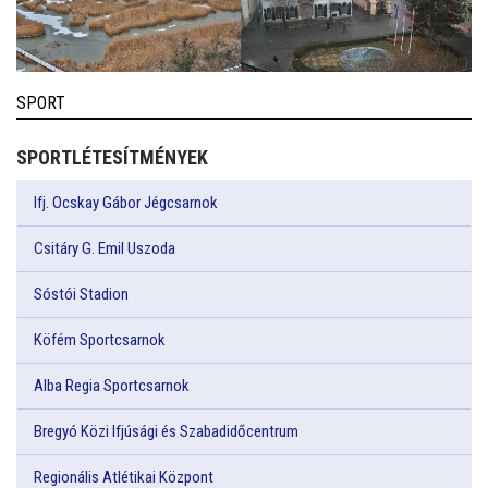
SPORT
SPORTLÉTESÍTMÉNYEK
Ifj. Ocskay Gábor Jégcsarnok
Csitáry G. Emil Uszoda
Sóstói Stadion
Köfém Sportcsarnok
Alba Regia Sportcsarnok
Bregyó Közi Ifjúsági és Szabadidőcentrum
Regionális Atlétikai Központ