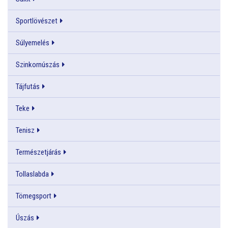
Sportlövészet
Súlyemelés
Szinkornúszás
Tájfutás
Teke
Tenisz
Természetjárás
Tollaslabda
Tömegsport
Úszás