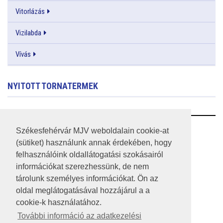
Vitorlázás
Vizilabda
Vívás
NYITOTT TORNATERMEK
RSS
Székesfehérvár MJV weboldalain cookie-at
(sütiket) használunk annak érdekében, hogy
A HONLAP 2017.03.31-I ÁLLAPOTA
felhasználóink oldallátogatási szokásairól
információkat szerezhessünk, de nem
JOGI NYILATKOZAT
tárolunk személyes információkat. Ön az
IMPRESSZUM
oldal meglátogatásával hozzájárul a a
cookie-k használatához.
MÉDIAAJÁNLAT
További információ az adatkezelési