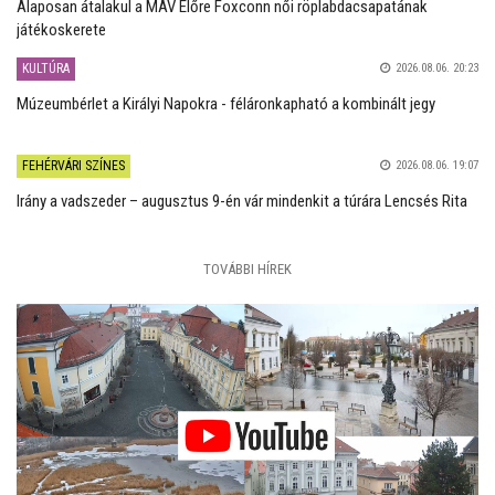
Alaposan átalakul a MÁV Előre Foxconn női röplabdacsapatának
játékoskerete
KULTÚRA
2026.08.06. 20:23
Múzeumbérlet a Királyi Napokra - féláronkapható a kombinált jegy
FEHÉRVÁRI SZÍNES
2026.08.06. 19:07
Irány a vadszeder – augusztus 9-én vár mindenkit a túrára Lencsés Rita
TOVÁBBI HÍREK