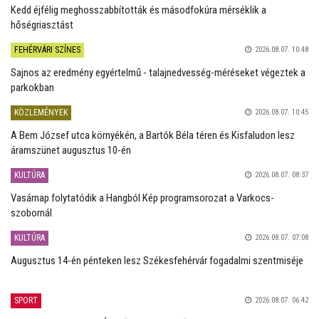
Kedd éjfélig meghosszabbították és másodfokúra mérséklik a
hőségriasztást
FEHÉRVÁRI SZÍNES
2026.08.07. 10:48
Sajnos az eredmény egyértelmű - talajnedvesség-méréseket végeztek a
parkokban
KÖZLEMÉNYEK
2026.08.07. 10:45
A Bem József utca környékén, a Bartók Béla téren és Kisfaludon lesz
áramszünet augusztus 10-én
KULTÚRA
2026.08.07. 08:37
Vasárnap folytatódik a Hangból Kép programsorozat a Varkocs-
szobornál
KULTÚRA
2026.08.07. 07:08
Augusztus 14-én pénteken lesz Székesfehérvár fogadalmi szentmiséje
SPORT
2026.08.07. 06:42