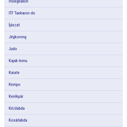
Hőlégballon
ITF Taekwon-do
Íjászat
Jégkorong
Judo
Kajak-kenu
Karate
Kempo
Kerékpár
Kézilabda
Kosárlabda