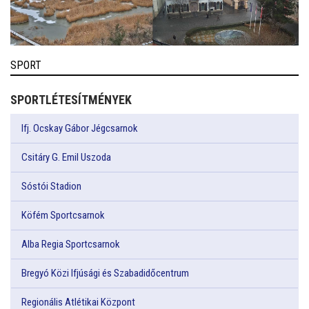
SPORT
SPORTLÉTESÍTMÉNYEK
Ifj. Ocskay Gábor Jégcsarnok
Csitáry G. Emil Uszoda
Sóstói Stadion
Köfém Sportcsarnok
Alba Regia Sportcsarnok
Bregyó Közi Ifjúsági és Szabadidőcentrum
Regionális Atlétikai Központ