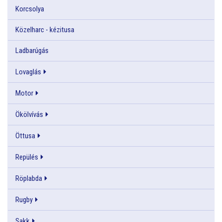
Korcsolya
Közelharc - kézitusa
Ladbarúgás
Lovaglás
Motor
Ökölvívás
Öttusa
Repülés
Röplabda
Rugby
Sakk