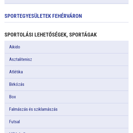
SPORTEGYESÜLETEK FEHÉRVÁRON
SPORTOLÁSI LEHETŐSÉGEK, SPORTÁGAK
Aikido
Asztalitenisz
Atlétika
Birkózás
Box
Falmászás és sziklamászás
Futsal