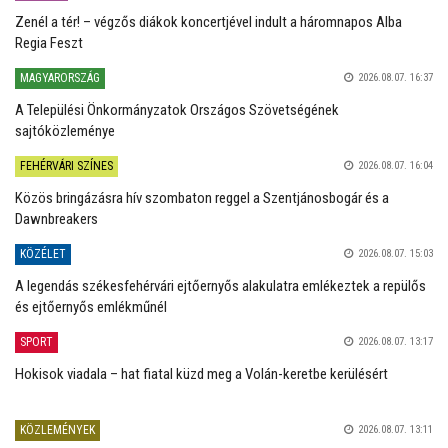
Zenél a tér! – végzős diákok koncertjével indult a háromnapos Alba
Regia Feszt
MAGYARORSZÁG
2026.08.07. 16:37
A Települési Önkormányzatok Országos Szövetségének
sajtóközleménye
FEHÉRVÁRI SZÍNES
2026.08.07. 16:04
Közös bringázásra hív szombaton reggel a Szentjánosbogár és a
Dawnbreakers
KÖZÉLET
2026.08.07. 15:03
A legendás székesfehérvári ejtőernyős alakulatra emlékeztek a repülős
és ejtőernyős emlékműnél
SPORT
2026.08.07. 13:17
Hokisok viadala – hat fiatal küzd meg a Volán-keretbe kerülésért
KÖZLEMÉNYEK
2026.08.07. 13:11