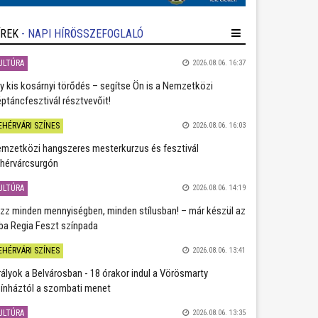
ÍREK
- NAPI HÍRÖSSZEFOGLALÓ
ULTÚRA
2026.08.06. 16:37
y kis kosárnyi törődés – segítse Ön is a Nemzetközi
ptáncfesztivál résztvevőit!
EHÉRVÁRI SZÍNES
2026.08.06. 16:03
mzetközi hangszeres mesterkurzus és fesztivál
hérvárcsurgón
ULTÚRA
2026.08.06. 14:19
zz minden mennyiségben, minden stílusban! – már készül az
ba Regia Feszt színpada
EHÉRVÁRI SZÍNES
2026.08.06. 13:41
rályok a Belvárosban - 18 órakor indul a Vörösmarty
ínháztól a szombati menet
ULTÚRA
2026.08.06. 13:35