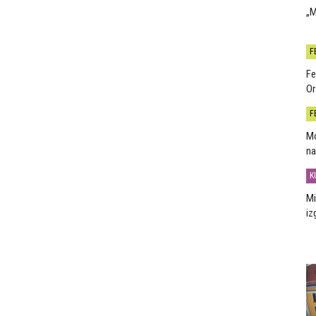
„M
F
Fe
Or
F
Mo
na
K
Mi
iz