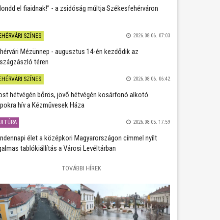
ondd el fiaidnak!” - a zsidóság múltja Székesfehérváron
EHÉRVÁRI SZÍNES
2026.08.06. 07:03
hérvári Mézünnep - augusztus 14-én kezdődik az
szágzászló téren
EHÉRVÁRI SZÍNES
2026.08.06. 06:42
st hétvégén bőrös, jövő hétvégén kosárfonó alkotó
pokra hív a Kézművesek Háza
ULTÚRA
2026.08.05. 17:59
ndennapi élet a középkori Magyarországon címmel nyílt
galmas tablókiállítás a Városi Levéltárban
TOVÁBBI HÍREK