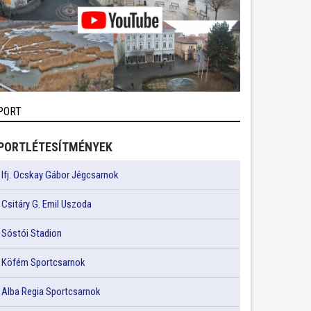
PORT
PORTLÉTESÍTMÉNYEK
Ifj. Ocskay Gábor Jégcsarnok
Csitáry G. Emil Uszoda
Sóstói Stadion
Köfém Sportcsarnok
Alba Regia Sportcsarnok