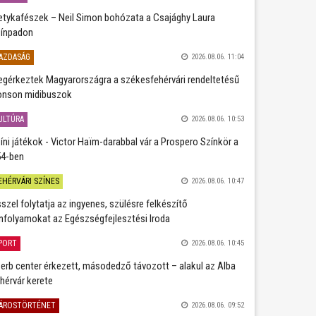
etykafészek – Neil Simon bohózata a Csajághy Laura
ínpadon
AZDASÁG
2026.08.06. 11:04
gérkeztek Magyarországra a székesfehérvári rendeltetésű
nson midibuszok
ULTÚRA
2026.08.06. 10:53
íni játékok - Victor Haïm-darabbal vár a Prospero Színkör a
4-ben
EHÉRVÁRI SZÍNES
2026.08.06. 10:47
szel folytatja az ingyenes, szülésre felkészítő
nfolyamokat az Egészségfejlesztési Iroda
PORT
2026.08.06. 10:45
erb center érkezett, másodedző távozott – alakul az Alba
hérvár kerete
ÁROSTÖRTÉNET
2026.08.06. 09:52