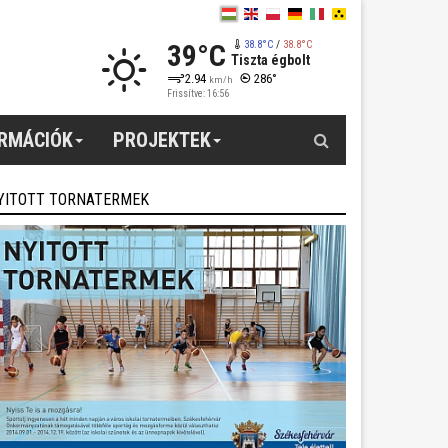
39°C
38.8°C
/
38.8°C
Tiszta égbolt
2.94
286°
km/h
Frissítve: 16:56
Keresés
ORMÁCIÓK
PROJEKTEK
YITOTT TORNATERMEK