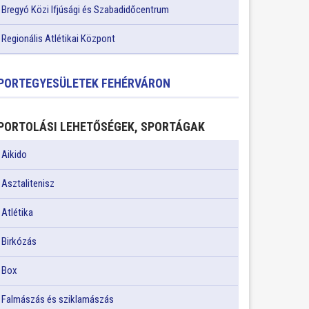
Bregyó Közi Ifjúsági és Szabadidőcentrum
Regionális Atlétikai Központ
PORTEGYESÜLETEK FEHÉRVÁRON
PORTOLÁSI LEHETŐSÉGEK, SPORTÁGAK
Aikido
Asztalitenisz
Atlétika
Birkózás
Box
Falmászás és sziklamászás