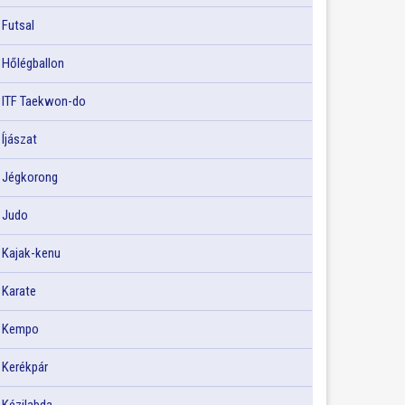
Futsal
Hőlégballon
ITF Taekwon-do
Íjászat
Jégkorong
Judo
Kajak-kenu
Karate
Kempo
Kerékpár