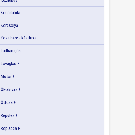
Kézilabda
Kosárlabda
Korcsolya
Közelharc - kézitusa
Ladbarúgás
Lovaglás
Motor
Ökölvívás
Öttusa
Repülés
Röplabda