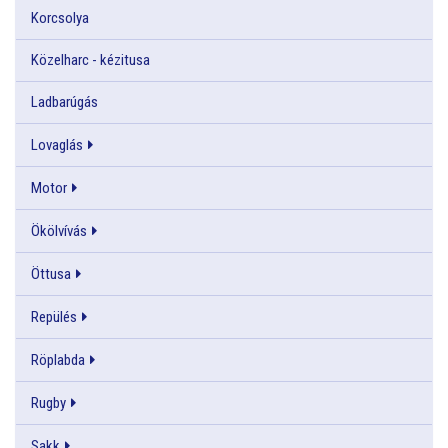
Korcsolya
Közelharc - kézitusa
Ladbarúgás
Lovaglás
Motor
Ökölvívás
Öttusa
Repülés
Röplabda
Rugby
Sakk