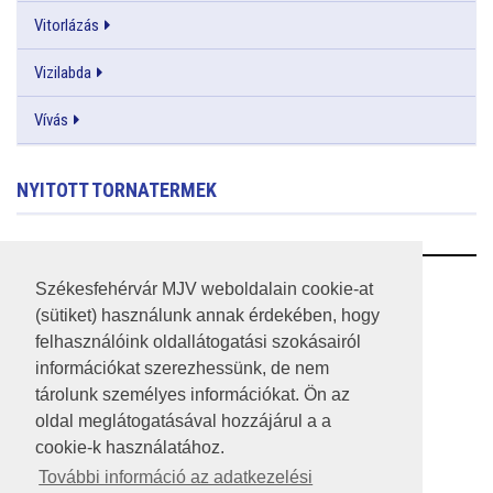
Vitorlázás
Vizilabda
Vívás
NYITOTT TORNATERMEK
RSS
Székesfehérvár MJV weboldalain cookie-at
(sütiket) használunk annak érdekében, hogy
A HONLAP 2017.03.31-I ÁLLAPOTA
felhasználóink oldallátogatási szokásairól
információkat szerezhessünk, de nem
JOGI NYILATKOZAT
tárolunk személyes információkat. Ön az
IMPRESSZUM
oldal meglátogatásával hozzájárul a a
cookie-k használatához.
MÉDIAAJÁNLAT
További információ az adatkezelési