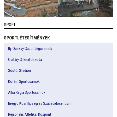
SPORT
SPORTLÉTESÍTMÉNYEK
Ifj. Ocskay Gábor Jégcsarnok
Csitáry G. Emil Uszoda
Sóstói Stadion
Köfém Sportcsarnok
Alba Regia Sportcsarnok
Bregyó Közi Ifjúsági és Szabadidőcentrum
Regionális Atlétikai Központ