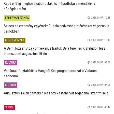
Kedd éjfélig meghosszabbították és másodfokúra mérséklik a
hőségriasztást
FEHÉRVÁRI SZÍNES
2026.08.07. 10:48
Sajnos az eredmény egyértelmű - talajnedvesség-méréseket végeztek a
parkokban
KÖZLEMÉNYEK
2026.08.07. 10:45
A Bem József utca környékén, a Bartók Béla téren és Kisfaludon lesz
áramszünet augusztus 10-én
KULTÚRA
2026.08.07. 08:37
Vasárnap folytatódik a Hangból Kép programsorozat a Varkocs-
szobornál
KULTÚRA
2026.08.07. 07:08
Augusztus 14-én pénteken lesz Székesfehérvár fogadalmi szentmiséje
SPORT
2026.08.07. 06:42