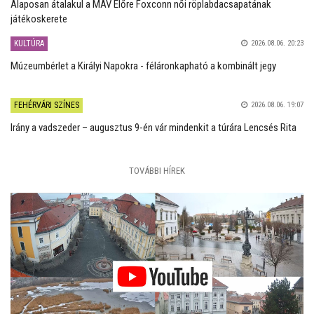
Alaposan átalakul a MÁV Előre Foxconn női röplabdacsapatának
játékoskerete
KULTÚRA
2026.08.06. 20:23
Múzeumbérlet a Királyi Napokra - féláronkapható a kombinált jegy
FEHÉRVÁRI SZÍNES
2026.08.06. 19:07
Irány a vadszeder – augusztus 9-én vár mindenkit a túrára Lencsés Rita
TOVÁBBI HÍREK