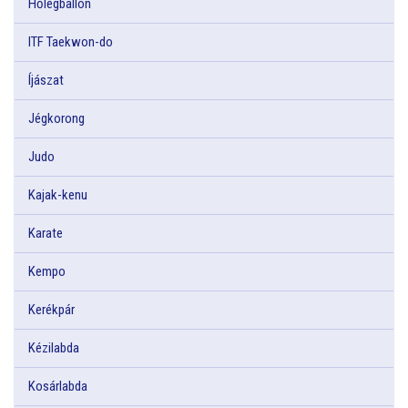
Hőlégballon
ITF Taekwon-do
Íjászat
Jégkorong
Judo
Kajak-kenu
Karate
Kempo
Kerékpár
Kézilabda
Kosárlabda