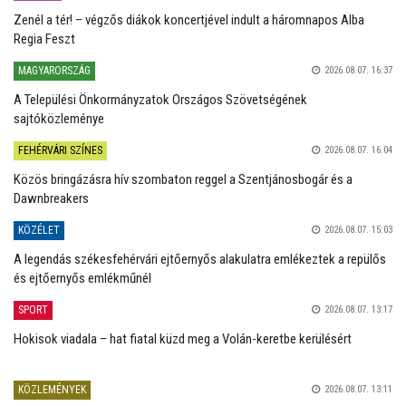
Zenél a tér! – végzős diákok koncertjével indult a háromnapos Alba
Regia Feszt
MAGYARORSZÁG
2026.08.07. 16:37
A Települési Önkormányzatok Országos Szövetségének
sajtóközleménye
FEHÉRVÁRI SZÍNES
2026.08.07. 16:04
Közös bringázásra hív szombaton reggel a Szentjánosbogár és a
Dawnbreakers
KÖZÉLET
2026.08.07. 15:03
A legendás székesfehérvári ejtőernyős alakulatra emlékeztek a repülős
és ejtőernyős emlékműnél
SPORT
2026.08.07. 13:17
Hokisok viadala – hat fiatal küzd meg a Volán-keretbe kerülésért
KÖZLEMÉNYEK
2026.08.07. 13:11