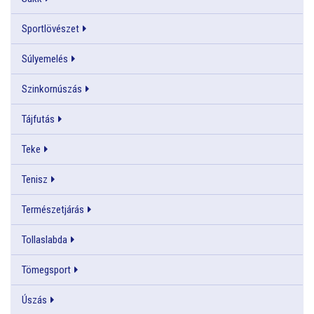
Sportlövészet
Súlyemelés
Szinkornúszás
Tájfutás
Teke
Tenisz
Természetjárás
Tollaslabda
Tömegsport
Úszás