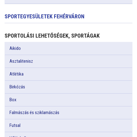
SPORTEGYESÜLETEK FEHÉRVÁRON
SPORTOLÁSI LEHETŐSÉGEK, SPORTÁGAK
Aikido
Asztalitenisz
Atlétika
Birkózás
Box
Falmászás és sziklamászás
Futsal