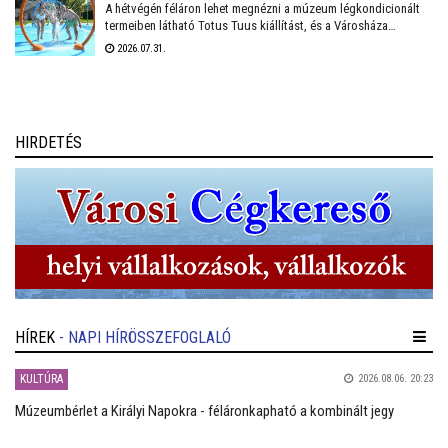
A hétvégén féláron lehet megnézni a múzeum légkondicionált
termeiben látható Totus Tuus kiállítást, és a Városháza
temperált Díszterme is megnyílik hétfőn-kedden, ahol pedig
2026.07.31.
mesefilmekkel várják az arra járó családokat – számol be friss
bejegyzésében Székesfehérvár polgármestere.
HIRDETÉS
HÍREK
- NAPI HÍRÖSSZEFOGLALÓ
KULTÚRA
2026.08.06. 20:23
Múzeumbérlet a Királyi Napokra - féláronkapható a kombinált jegy