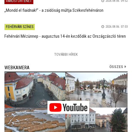
VÁROSTÖRTÉNET
2026.08.06. 09:52
„Mondd el fiaidnak!” - a zsidóság múltja Székesfehérváron
FEHÉRVÁRI SZÍNES
2026.08.06. 07:03
Fehérvári Mézünnep - augusztus 14-én kezdődik az Országzászló téren
TOVÁBBI HÍREK
ÖSSZES
WEBKAMERA