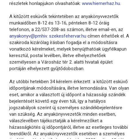
részletek honlapjukon olvashatóak:
www.hiemerhaz.hu
.
A kitűzött esküvők tekintetében az anyakönyvvezetők
munkaidőben 8-12 és 13-16, pénteken 8-12 óráig
telefonon, a 22/537-208-as számon, illetve email-en, az
anyakonyv@pmhiv. szekesfehervar.hu
címen érhetőek el. A
szakiroda kizárólag írásban fogadja el a módosításra
vonatkozó kérelmeket, melyek benyújthatóak ügyfélkapun
keresztül, postai levélben, illetve elhelyezhetőek
személyesen a Városház tér 2. alatti hivatali épület
portáján elhelyezett gyűjtődobozban.
Az utóbbi hetekben 34 kérelem érkezett a kitűzött esküvő
időpontjának módosítására, illetve lemondására. Van olyan
eset, amikor a választott új időpont a házassági szándék
bejelentését követő egy éven túli, így a hatályos
jogszabályok szerint új személyes szándékbejelentésre
van szükség. Az anyakönyvvezetők minden esetben,
válaszlevélben tájékoztatják a kérelmezőket a
házasságkötés új időpontjáról, illetve az esetleges további
teendőkről. Az anyakönyvvezetők esetében a személyes