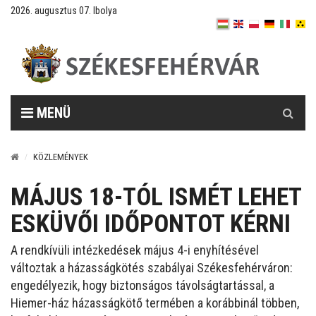
2026. augusztus 07. Ibolya
Keresés
MENÜ
KÖZLEMÉNYEK
MÁJUS 18-TÓL ISMÉT LEHET
ESKÜVŐI IDŐPONTOT KÉRNI
A rendkívüli intézkedések május 4-i enyhítésével
változtak a házasságkötés szabályai Székesfehérváron:
engedélyezik, hogy biztonságos távolságtartással, a
Hiemer-ház házasságkötő termében a korábbinál többen,