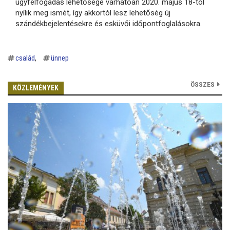
ügyfélfogadás lehetősége várhatóan 2020. május 18-tól
nyílik meg ismét, így akkortól lesz lehetőség új
szándékbejelentésekre és esküvői időpontfoglalásokra.
család
ünnep
ÖSSZES
KÖZLEMÉNYEK