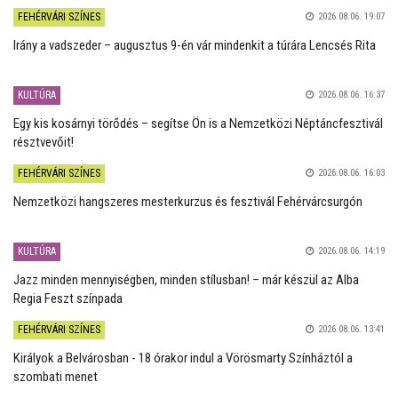
FEHÉRVÁRI SZÍNES
2026.08.06. 19:07
Irány a vadszeder – augusztus 9-én vár mindenkit a túrára Lencsés Rita
KULTÚRA
2026.08.06. 16:37
Egy kis kosárnyi törődés – segítse Ön is a Nemzetközi Néptáncfesztivál
résztvevőit!
FEHÉRVÁRI SZÍNES
2026.08.06. 16:03
Nemzetközi hangszeres mesterkurzus és fesztivál Fehérvárcsurgón
KULTÚRA
2026.08.06. 14:19
Jazz minden mennyiségben, minden stílusban! – már készül az Alba
Regia Feszt színpada
FEHÉRVÁRI SZÍNES
2026.08.06. 13:41
Királyok a Belvárosban - 18 órakor indul a Vörösmarty Színháztól a
szombati menet