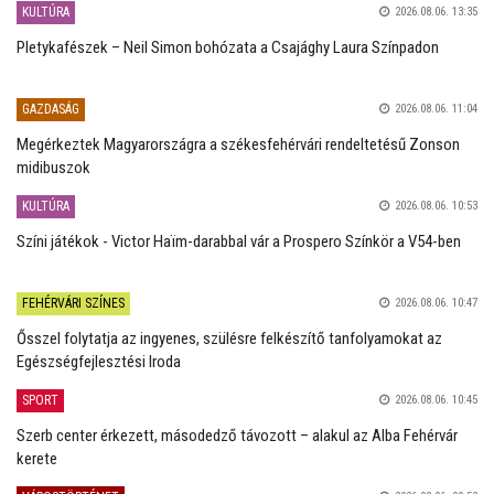
KULTÚRA
2026.08.06. 13:35
Pletykafészek – Neil Simon bohózata a Csajághy Laura Színpadon
GAZDASÁG
2026.08.06. 11:04
Megérkeztek Magyarországra a székesfehérvári rendeltetésű Zonson
midibuszok
KULTÚRA
2026.08.06. 10:53
Színi játékok - Victor Haïm-darabbal vár a Prospero Színkör a V54-ben
FEHÉRVÁRI SZÍNES
2026.08.06. 10:47
Ősszel folytatja az ingyenes, szülésre felkészítő tanfolyamokat az
Egészségfejlesztési Iroda
SPORT
2026.08.06. 10:45
Szerb center érkezett, másodedző távozott – alakul az Alba Fehérvár
kerete