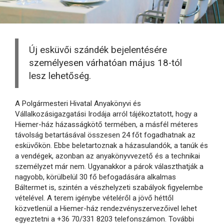
Új esküvői szándék bejelentésére
személyesen várhatóan május 18-tól
lesz lehetőség.
A Polgármesteri Hivatal Anyakönyvi és
Vállalkozásigazgatási Irodája arról tájékoztatott, hogy a
Hiemer-ház házasságkötő termében, a másfél méteres
távolság betartásával összesen 24 főt fogadhatnak az
esküvőkön. Ebbe beletartoznak a házasulandók, a tanúk és
a vendégek, azonban az anyakönyvvezető és a technikai
személyzet már nem. Ugyanakkor a párok választhatják a
nagyobb, körülbelül 30 fő befogadására alkalmas
Báltermet is, szintén a vészhelyzeti szabályok figyelembe
vételével. A terem igénybe vételéről a jövő héttől
közvetlenül a Hiemer-ház rendezvényszervezőivel lehet
egyeztetni a +36 70/331 8203 telefonszámon. További