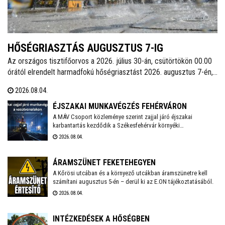
HŐSÉGRIASZTÁS AUGUSZTUS 7-IG
Az országos tisztifőorvos a 2026. július 30-án, csütörtökön 00.00
órától elrendelt harmadfokú hőségriasztást 2026. augusztus 7-én,
pénteken 24.00 óráig meghosszabbította. Székesfehérváron
2026.08.04.
továbbra is működnek az ivókutak, emellett klimatizált helyiségek
is várják a lakosságot a hőségben. A város polgármestere
ÉJSZAKAI MUNKAVÉGZÉS FEHÉRVÁRON
mindenkit arra kér, hogy figyeljünk egymásra, kiemelten a
A MÁV Csoport közleménye szerint zajjal járó éjszakai
karbantartás kezdődik a Székesfehérvár környéki
környezetünkben élő idős emberekre, valamint vigyázzunk a
vasútvonalakon augusztus 6-án. Székesfehérváron augusztus
háziállatainkra is.
2026.08.04.
17-18. között kell éjszaka zajterhelésre számítani.
ÁRAMSZÜNET FEKETEHEGYEN
A Kőrösi utcában és a környező utcákban áramszünetre kell
számítani augusztus 5-én – derül ki az E.ON tájékoztatásából.
2026.08.04.
INTÉZKEDÉSEK A HŐSÉGBEN