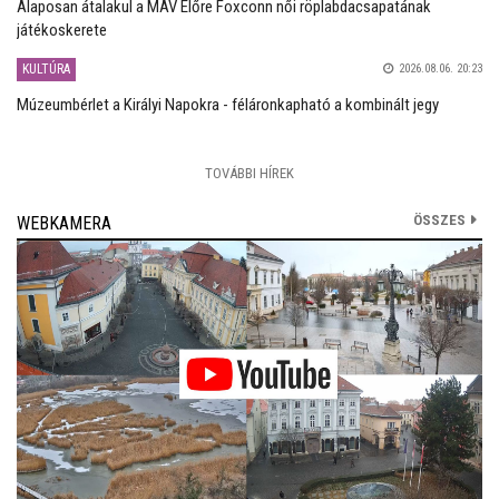
Alaposan átalakul a MÁV Előre Foxconn női röplabdacsapatának
játékoskerete
KULTÚRA
2026.08.06. 20:23
Múzeumbérlet a Királyi Napokra - féláronkapható a kombinált jegy
TOVÁBBI HÍREK
ÖSSZES
WEBKAMERA