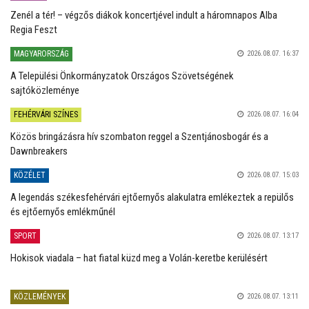
Zenél a tér! – végzős diákok koncertjével indult a háromnapos Alba
Regia Feszt
MAGYARORSZÁG
2026.08.07. 16:37
A Települési Önkormányzatok Országos Szövetségének
sajtóközleménye
FEHÉRVÁRI SZÍNES
2026.08.07. 16:04
Közös bringázásra hív szombaton reggel a Szentjánosbogár és a
Dawnbreakers
KÖZÉLET
2026.08.07. 15:03
A legendás székesfehérvári ejtőernyős alakulatra emlékeztek a repülős
és ejtőernyős emlékműnél
SPORT
2026.08.07. 13:17
Hokisok viadala – hat fiatal küzd meg a Volán-keretbe kerülésért
KÖZLEMÉNYEK
2026.08.07. 13:11