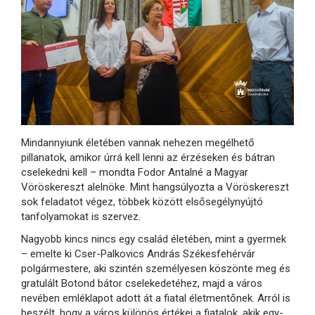
Mindannyiunk életében vannak nehezen megélhető
pillanatok, amikor úrrá kell lenni az érzéseken és bátran
cselekedni kell – mondta Fodor Antalné a Magyar
Vöröskereszt alelnöke. Mint hangsúlyozta a Vöröskereszt
sok feladatot végez, többek között elsősegélynyújtó
tanfolyamokat is szervez.
Nagyobb kincs nincs egy család életében, mint a gyermek
– emelte ki Cser-Palkovics András Székesfehérvár
polgármestere, aki szintén személyesen köszönte meg és
gratulált Botond bátor cselekedetéhez, majd a város
nevében emléklapot adott át a fiatal életmentőnek. Arról is
beszélt, hogy a város különös értékei a fiatalok, akik egy-