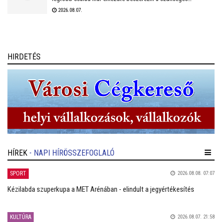
tanszereket. A fehérvári papír-írószer üzletek már július eleje
2026.08.07.
óta készülnek a rohamra.
HIRDETÉS
HÍREK
- NAPI HÍRÖSSZEFOGLALÓ
SPORT
2026.08.08. 07:07
Kézilabda szuperkupa a MET Arénában - elindult a jegyértékesítés
KULTÚRA
2026.08.07. 21:58