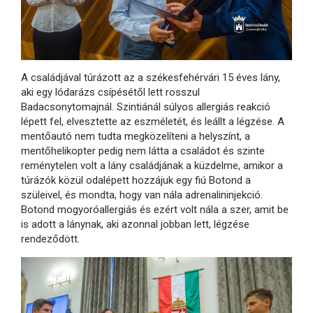
A családjával túrázott az a székesfehérvári 15 éves lány,
aki egy lódarázs csípésétől lett rosszul
Badacsonytomajnál. Szintiánál súlyos allergiás reakció
lépett fel, elvesztette az eszméletét, és leállt a légzése. A
mentőautó nem tudta megközelíteni a helyszínt, a
mentőhelikopter pedig nem látta a családot és szinte
reménytelen volt a lány családjának a küzdelme, amikor a
túrázók közül odalépett hozzájuk egy fiú Botond a
szüleivel, és mondta, hogy van nála adrenalininjekció.
Botond mogyoróallergiás és ezért volt nála a szer, amit be
is adott a lánynak, aki azonnal jobban lett, légzése
rendeződött.