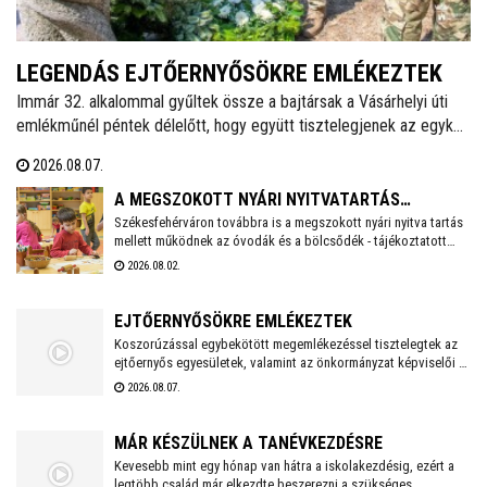
LEGENDÁS EJTŐERNYŐSÖKRE EMLÉKEZTEK
Immár 32. alkalommal gyűltek össze a bajtársak a Vásárhelyi úti
emlékműnél péntek délelőtt, hogy együtt tisztelegjenek az egykori
62. Önálló Ejtőernyős Zászlóalj előtt. A hagyományokat ápoló
2026.08.07.
Veterán Repülők és Ejtőernyősök Fejér Megyei Egyesülete ezzel a
rendezvénnyel őrzi az a második világháború után újjászervezett,
A MEGSZOKOTT NYÁRI NYITVATARTÁS
1951-től 1954-ig Székesfehérváron ismertté vált ejtőernyős
Székesfehérváron továbbra is a megszokott nyári nyitva tartás
MELLETT MŰKÖDNEK A FEHÉRVÁRI ÓVODÁK ÉS
mellett működnek az óvodák és a bölcsődék - tájékoztatott
alakulat emlékét.
BÖLCSŐDÉK
közösségi oldalán a város polgármestere. Hétfőtől is tehát a
2026.08.02.
megszokott nyári nyitva tartással fogadják a piciket a
bölcsődék és az óvodák!
EJTŐERNYŐSÖKRE EMLÉKEZTEK
Koszorúzással egybekötött megemlékezéssel tisztelegtek az
ejtőernyős egyesületek, valamint az önkormányzat képviselői a
Repülős és Ejtőernyős Emlékműnél. A jelenlévők a 62. Önálló
2026.08.07.
Ejtőernyős Zászlóaljra emlékeztek.
MÁR KÉSZÜLNEK A TANÉVKEZDÉSRE
Kevesebb mint egy hónap van hátra a iskolakezdésig, ezért a
legtöbb család már elkezdte beszerezni a szükséges