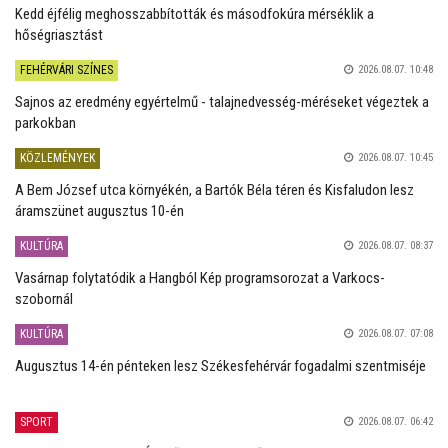
Kedd éjfélig meghosszabbították és másodfokúra mérséklik a
hőségriasztást
FEHÉRVÁRI SZÍNES
2026.08.07. 10:48
Sajnos az eredmény egyértelmű - talajnedvesség-méréseket végeztek a
parkokban
KÖZLEMÉNYEK
2026.08.07. 10:45
A Bem József utca környékén, a Bartók Béla téren és Kisfaludon lesz
áramszünet augusztus 10-én
KULTÚRA
2026.08.07. 08:37
Vasárnap folytatódik a Hangból Kép programsorozat a Varkocs-
szobornál
KULTÚRA
2026.08.07. 07:08
Augusztus 14-én pénteken lesz Székesfehérvár fogadalmi szentmiséje
SPORT
2026.08.07. 06:42