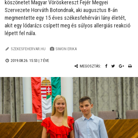
köszönetet Magyar Vöröskereszt Fejér Megyei
Szervezete Horváth Botondnak, aki augusztus 8-án
megmentette egy 15 éves székesfehérvári lány életét,
akit egy lódarázs csípett meg és súlyos allergiás reakció
lépett fel nála.
SZEKESFEHERVAR.HU
SIMON ERIKA
2019.08.26. 15:53 |
7 ÉVE
MEGOSZTÁS: