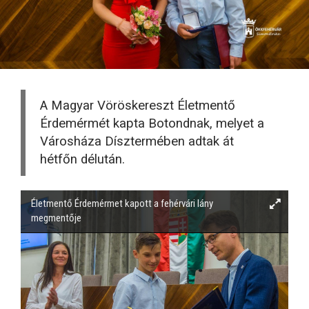
A Magyar Vöröskereszt Életmentő
Érdemérmét kapta Botondnak, melyet a
Városháza Dísztermében adtak át
hétfőn délután.
Életmentő Érdemérmet kapott a fehérvári lány
megmentője