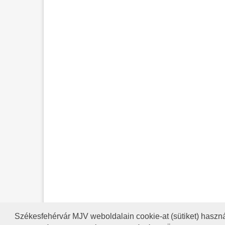
Székesfehérvár MJV weboldalain cookie-at (sütiket) haszná
A HONLAP 2017.03.31-I ÁLLAP
RSS