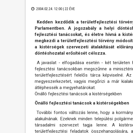
2004.02.24. 12:00 |
22 ÉVE
Kedden kezdődik a területfejlesztési törvény
Parlamentben. A jogszabály a helyi döntésh
fejlesztési tanácsokat, és életre hívná a kis
megkezdi a területfejlesztési törvény módosítá
a kistérségek szervezeti átalakítását előirán
döntéshozatal erősítését célozza.
A javaslat - elfogadása esetén - két területen 
fejlesztési tanácsokban megszűnne a minisztériu
területfejlesztésért felelős tárca képviselné. A
megyeszerkezetet, vagyis megőrizi a már kialaku
átléphessék a megyehatárokat.
Önálló fejlesztési tanácsok a kistérségekben
Önálló fejlesztési tanácsok a kistérségekben
További fontos változás lenne, hogy a kormány ál
alakulnának. Ezeknek minden települési polgár
társadalmi szervezet tagja lenne. A kistér
területfejlesztési feladatok összehangolására, 