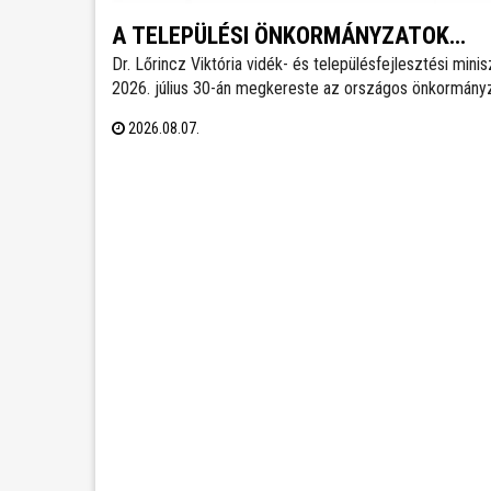
A TELEPÜLÉSI ÖNKORMÁNYZATOK
Dr. Lőrincz Viktória vidék- és településfejlesztési minis
ORSZÁGOS SZÖVETSÉGÉNEK
2026. július 30-án megkereste az országos önkormányz
SAJTÓKÖZLEMÉNYE
érdekszövetségek elnökeit az Önkormányzatok Nemze
2026.08.07.
Együttműködési Tanácsa (ÖNET) soron következő
ülésének előkészítésével kapcsolatosan és javaslatoka
kért az ülés napirendjére.