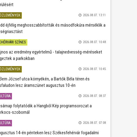
rülésért
ÖZLEMÉNYEK
2026.08.07. 13:11
dd éjfélig meghosszabbították és másodfokúra mérséklik a
ségriasztást
EHÉRVÁRI SZÍNES
2026.08.07. 10:48
jnos az eredmény egyértelmű - talajnedvesség-méréseket
geztek a parkokban
ÖZLEMÉNYEK
2026.08.07. 10:45
Bem József utca környékén, a Bartók Béla téren és
sfaludon lesz áramszünet augusztus 10-én
ULTÚRA
2026.08.07. 08:37
sárnap folytatódik a Hangból Kép programsorozat a
rkocs-szobornál
ULTÚRA
2026.08.07. 07:08
gusztus 14-én pénteken lesz Székesfehérvár fogadalmi