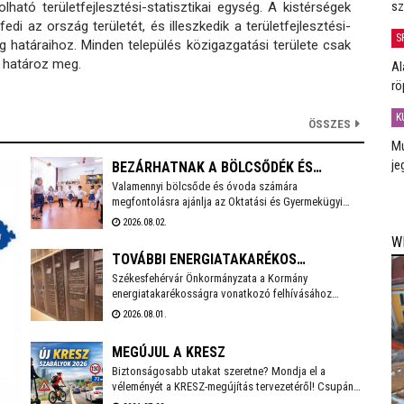
sz
ható területfejlesztési-statisztikai egység. A kistérségek
di az ország területét, és illeszkedik a területfejlesztési-
S
ég határaihoz. Minden település közigazgatási területe csak
t határoz meg.
Al
rö
K
ÖSSZES
Mú
je
BEZÁRHATNAK A BÖLCSŐDÉK ÉS
Valamennyi bölcsőde és óvoda számára
ÓVODÁK
megfontolásra ajánlja az Oktatási és Gyermekügyi
Minisztérium a hőségriadó idejére a zárvatartás
2026.08.02.
lehetőségét, erről tájékoztatott Lannert Judit oktatási
W
és gyermekügyi miniszter Facebook-oldalán
TOVÁBBI ENERGIATAKARÉKOS
szombaton.
Székesfehérvár Önkormányzata a Kormány
INTÉZKEDÉSEKET VEZET BE
energiatakarékosságra vonatkozó felhívásához
SZÉKESFEHÉRVÁR
csatlakozva több intézkedést vezet be a
2026.08.01.
villamosenergia-felhasználás csökkentése érdekében.
A cél, hogy az önkormányzati feladatellátás zavartalan
MEGÚJUL A KRESZ
biztosítása mellett mérséklődjön az
energiafelhasználás, és a munkavállalók számára is
Biztonságosabb utakat szeretne? Mondja el a
biztonságos munkakörnyezetet lehessen fenntartani.
véleményét a KRESZ-megújítás tervezetéről! Csupán
10-15 percet vesz igénybe a Közlekedési és