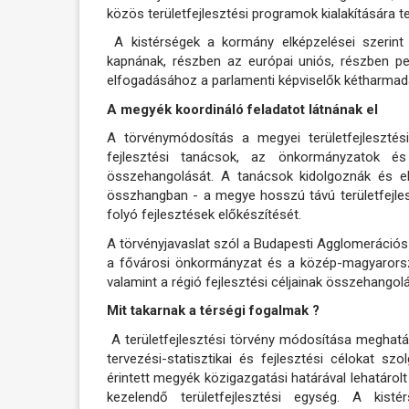
közös területfejlesztési programok kialakítására te
A kistérségek a kormány elképzelései szerint 
kapnának, részben az európai uniós, részben pe
elfogadásához a parlamenti képviselők kétharma
A megyék koordináló feladatot látnának el
A törvénymódosítás a megyei területfejlesztés
fejlesztési tanácsok, az önkormányzatok és 
összehangolását. A tanácsok kidolgoznák és el
összhangban - a megye hosszú távú területfejles
folyó fejlesztések előkészítését.
A törvényjavaslat szól a Budapesti Agglomerációs F
a fővárosi önkormányzat és a közép-magyarorszá
valamint a régió fejlesztési céljainak összehangol
Mit takarnak a térségi fogalmak ?
A területfejlesztési törvény módosítása meghatáro
tervezési-statisztikai és fejlesztési célokat s
érintett megyék közigazgatási határával lehatárol
kezelendő területfejlesztési egység. A kisté