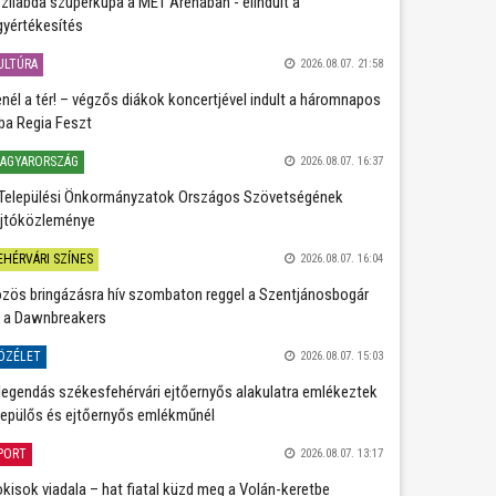
zilabda szuperkupa a MET Arénában - elindult a
gyértékesítés
ULTÚRA
2026.08.07. 21:58
nél a tér! – végzős diákok koncertjével indult a háromnapos
ba Regia Feszt
AGYARORSZÁG
2026.08.07. 16:37
Települési Önkormányzatok Országos Szövetségének
jtóközleménye
EHÉRVÁRI SZÍNES
2026.08.07. 16:04
zös bringázásra hív szombaton reggel a Szentjánosbogár
 a Dawnbreakers
ÖZÉLET
2026.08.07. 15:03
legendás székesfehérvári ejtőernyős alakulatra emlékeztek
repülős és ejtőernyős emlékműnél
PORT
2026.08.07. 13:17
kisok viadala – hat fiatal küzd meg a Volán-keretbe