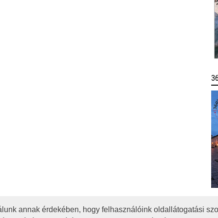
3
lunk annak érdekében, hogy felhasználóink oldallátogatási szo
OTA
JOGI NYILATKOZAT
IMPRESSZUM
MÉDIAAJÁNLAT