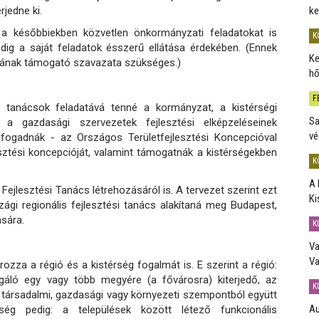
rjedne ki.
ke
a későbbiekben közvetlen önkormányzati feladatokat is
K
dig a saját feladatok ésszerű ellátása érdekében. (Ennek
Ke
dának támogató szavazata szükséges.)
hő
F
i tanácsok feladatává tenné a kormányzat, a kistérségi
Sa
a gazdasági szervezetek fejlesztési elképzeléseinek
vé
fogadnák - az Országos Területfejlesztési Koncepcióval
ztési koncepcióját, valamint támogatnák a kistérségekben
K
A 
ejlesztési Tanács létrehozásáról is. A tervezet szerint ezt
Ki
gi regionális fejlesztési tanács alakítaná meg Budapest,
ására.
K
Va
Va
zza a régió és a kistérség fogalmát is. E szerint a régió:
zolgáló egy vagy több megyére (a fővárosra) kiterjedő, az
K
t társadalmi, gazdasági vagy környezeti szempontból együtt
Au
rség pedig: a települések között létező funkcionális