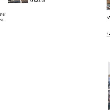
2026.07.28.
Beruházási Minisztérium által készített kérdőív
kitöltése, amely többek között az elektromos rollerek
használatának kérdéskörét is érinti. A válaszadás
zter
anonim és önkéntes.
F
ati
ti
F
t