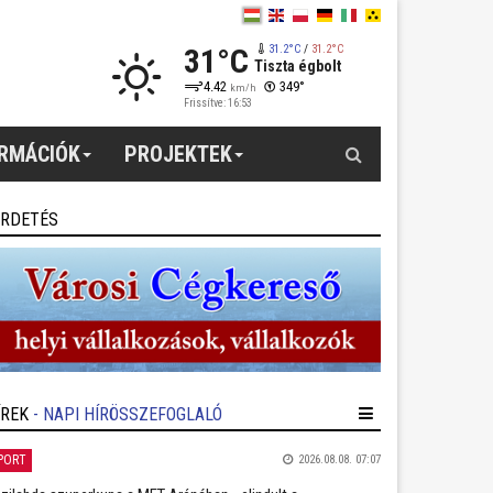
31°C
31.2°C
/
31.2°C
Tiszta égbolt
4.42
349°
km/h
Frissítve: 16:53
Keresés
ORMÁCIÓK
PROJEKTEK
IRDETÉS
ÍREK
- NAPI HÍRÖSSZEFOGLALÓ
PORT
2026.08.08. 07:07