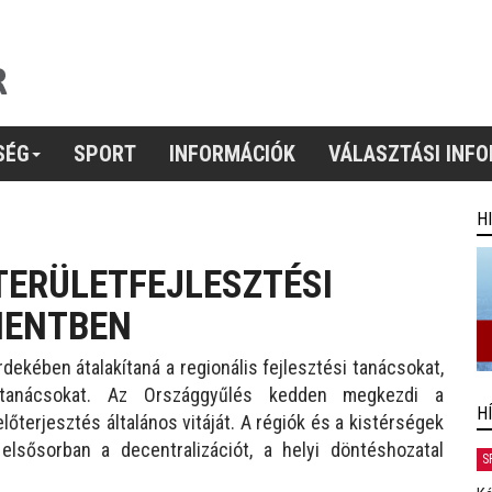
SÉG
SPORT
INFORMÁCIÓK
VÁLASZTÁSI INF
H
 TERÜLETFEJLESZTÉSI
MENTBEN
dekében átalakítaná a regionális fejlesztési tanácsokat,
i tanácsokat. Az Országgyűlés kedden megkezdi a
H
lőterjesztés általános vitáját. A régiók és a kistérségek
 elsősorban a decentralizációt, a helyi döntéshozatal
S