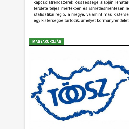
kapcsolatrendszerek összessége alapján lehatárol
területe teljes mértékben és ismétlésmentesen lefe
statisztikai régió, a megye, valamint más kistérs
egy kistérségbe tartozik, amelyet kormányrendele
MAGYARORSZÁG