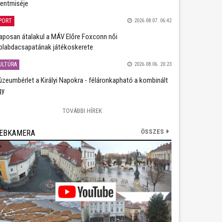
entmiséje
PORT
2026.08.07. 06:42
aposan átalakul a MÁV Előre Foxconn női
plabdacsapatának játékoskerete
ULTÚRA
2026.08.06. 20:23
zeumbérlet a Királyi Napokra - féláronkapható a kombinált
gy
TOVÁBBI HÍREK
ÖSSZES
EBKAMERA