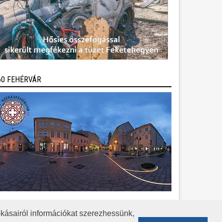
60 FEHÉRVÁR
kásairól információkat szerezhessünk,
KÖZÉRDEKŰ ADATOK
ADATVÉDELEM