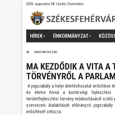
2026. augusztus 08. László, Domonkos
HÍREK
ÖNKORMÁNYZAT
KÖZÖS
MAGYARORSZÁG
MA KEZDŐDIK A VITA A
TÖRVÉNYRŐL A PARLA
A jogszabály a helyi döntéshozatal erősítése ér
és életre hívná a kistérségi fejlesztés
területfejlesztési törvény módosításáról szóló e
szervezeti átalakítását előirányzó jogszabály
erősítését célozza.