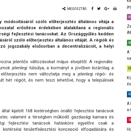
Ké
je
MEGOSZTÁS:
K
 módosításáról szóló előterjesztés általános vitája a
Ze
ozatal erősítése érdekében átalakítaná a regionális
Al
térségi fejlesztési tanácsokat. Az Országgyűlés kedden
sáról szóló előterjesztés általános vitáját. A régiók és
M
yzó jogszabály elsősorban a decentralizációt, a helyi
A 
sa
hozna jelentős változásokat május elsejétől. A regionális
mok jelenlegi túlsúlya, a kormányt a jövőben kizárólag a
F
z előterjesztés nem változtatja meg a jelenlegi régió- és
Kö
lt hét régiót, és nem teszi lehetővé, hogy a települések
és
K
A 
a 
tal kijelölt 168 kistérségben önálló fejlesztési tanácsok
mester, valamint a térségben működő gazdasági kamara és
S
ségi fejlesztési tanácsok hatásköre egyelőre csak a
a kistérségi területfejlesztési koncepció elfogadására és
Ho