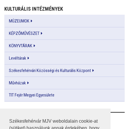
KULTURÁLIS INTÉZMÉNYEK
MÚZEUMOK
KÉPZŐMŰVÉSZET
KÖNYVTÁRAK
Levéltárak
Székesfehérvári Közösségi és Kulturális Központ
Művházak
TIT Fejér Megyei Egyesülete
RSS
Székesfehérvár MJV weboldalain cookie-at
(sütiket) használunk annak érdekében, hogy