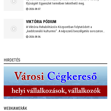
Ifjúságért Egyesület termében tekinthető meg.
2026.08.07.
VIKTÓRIA PÓDIUM
A Viktória Rehabilitációs Központban folytatódott a
„keddcsináló kulturmix”. A népszerű beszélgetés sorozaton
ezúttal is kivételes vendégek tisztelték meg a Viktória Pódium
2026.08.06.
rendezvényét.
HIRDETÉS
WEBKAMERÁK