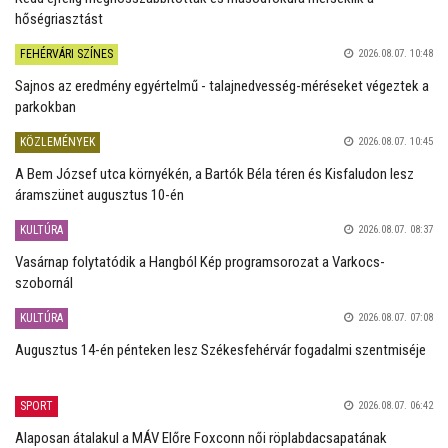
hőségriasztást
FEHÉRVÁRI SZÍNES
2026.08.07. 10:48
Sajnos az eredmény egyértelmű - talajnedvesség-méréseket végeztek a
parkokban
KÖZLEMÉNYEK
2026.08.07. 10:45
A Bem József utca környékén, a Bartók Béla téren és Kisfaludon lesz
áramszünet augusztus 10-én
KULTÚRA
2026.08.07. 08:37
Vasárnap folytatódik a Hangból Kép programsorozat a Varkocs-
szobornál
KULTÚRA
2026.08.07. 07:08
Augusztus 14-én pénteken lesz Székesfehérvár fogadalmi szentmiséje
SPORT
2026.08.07. 06:42
Alaposan átalakul a MÁV Előre Foxconn női röplabdacsapatának