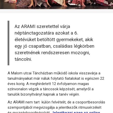
Az ARAMI szeretettel várja
néptánctagozatára azokat a 6.
életévüket betöltött gyermekeket, akik
egy jó csapatban, családias légkörben
szeretnének rendszeresen mozogni,
táncolni.
A Malom utcai Táncházban működő iskola visszavárja a
tanulmányaikat már náluk folytató fiatalokat is egészen 22
éves korig. A meghirdetett 12 évfolyamon magas
színvonalon végzik a táncosok képzését, amelyről a
tanulók bizonyítványt kapnak a tanév végén.
Az ARAMI nem tart külön felvételit, de a csoportbesorolás
szempontjából megvizsgálja a jelentkezők ritmusérzékét
és mozgáskoordinációját.
Jelentkezni ezen az online