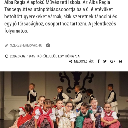
Alba Regia Alapfokú Művészeti Iskola. Az Alba Regia
Táncegyüttes utánpótláscsoportjaiba a 6. életévüket
betöltött gyerekeket várnak, akik szeretnek táncolni és
egy jó társasághoz, csoporthoz tartozni. A jelentkezés
folyamatos.
SZEKESFEHERVAR.HU
.
2026.07.02. 19:45 |
KÖRÜLBELÜL EGY HÓNAPJA
MEGOSZTÁS: