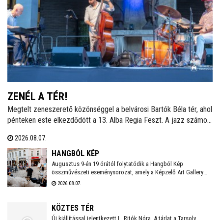
ZENÉL A TÉR!
Megtelt zeneszerető közönséggel a belvárosi Bartók Béla tér, ahol
pénteken este elkezdődött a 13. Alba Regia Feszt. A jazz számos
stílusát felvonultató zenei kavalkádot a Hang-Szín-Tér Művészeti
2026.08.07.
Iskola végzős diákjainak fellépése nyitotta. Itt és a Szent István
Király Múzeum Díszudvarán szombaton és vasárnap este is
HANGBÓL KÉP
ingyenes koncertek várják a fehérváriakat és minden kedves
Augusztus 9-én 19 órától folytatódik a Hangból Kép
összművészeti eseménysorozat, amely a Képzelő Art Gallery
vendéget.
művészeti közösségéhez kapcsolódó kezdeményezésként,
2026.08.07.
Székesfehérvár Önkormányzata támogatásával valósul meg a
Belvárosban.
KÖZTES TÉR
Új kiállítással jelentkezett L. Ritók Nóra. A tárlat a Tarsoly