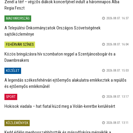
Zenél a tér! – végzős diákok koncertjével indult a háromnapos Alba
Regia Feszt
MAGYARORSZÁG
2026.08.07. 16:37
A Települési Önkormányzatok Országos Szövetségének
sajtóközleménye
FEHÉRVÁRI SZÍNES
2026.08.07. 16:04
Közös bringázásra hív szombaton reggel a Szentjánosbogár és a
Dawnbreakers
KÖZÉLET
2026.08.07. 15:03
A legendás székesfehérvári ejtőernyős alakulatra emlékeztek a repülős
és ejtőernyős emlékműnél
SPORT
2026.08.07. 13:17
Hokisok viadala – hat fiatal küzd meg a Volán-keretbe kerülésért
KÖZLEMÉNYEK
2026.08.07. 13:11
Kedd éjfélig meghosszabbították és másodfokúra mérséklik a