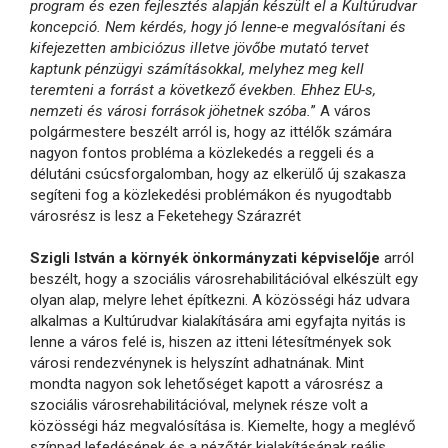
program és ezen fejlesztés alapján készült el a Kultúrudvar
koncepció. Nem kérdés, hogy jó lenne-e megvalósítani és
kifejezetten ambiciózus illetve jövőbe mutató tervet
kaptunk pénzügyi számításokkal, melyhez meg kell
teremteni a forrást a következő években. Ehhez EU-s,
nemzeti és városi források jöhetnek szóba.
” A város
polgármestere beszélt arról is, hogy az ittélők számára
nagyon fontos probléma a közlekedés a reggeli és a
délutáni csúcsforgalomban, hogy az elkerülő új szakasza
segíteni fog a közlekedési problémákon és nyugodtabb
városrész is lesz a Feketehegy Szárazrét
Szigli István a környék önkormányzati képviselője
arról
beszélt, hogy a szociális városrehabilitációval elkészült egy
olyan alap, melyre lehet építkezni. A közösségi ház udvara
alkalmas a Kultúrudvar kialakítására ami egyfajta nyitás is
lenne a város felé is, hiszen az itteni létesítmények sok
városi rendezvénynek is helyszínt adhatnának. Mint
mondta nagyon sok lehetőséget kapott a városrész a
szociális városrehabilitációval, melynek része volt a
közösségi ház megvalósítása is. Kiemelte, hogy a meglévő
színpad lefedésének és a nézőtér kialakításának reális