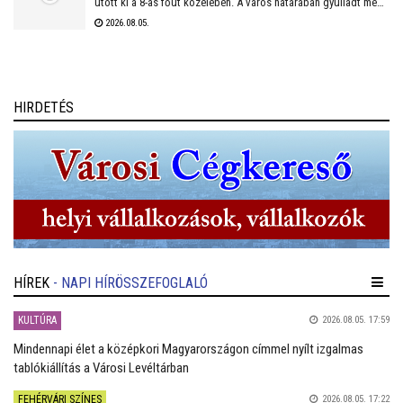
ütött ki a 8-as főút közelében. A város határában gyulladt meg
az avar, a bozótos, a tarló, és az aljnövényzet. A tűz
2026.08.05.
mezőgazdasági és lakóépületeket, tartályokat, állatokat
veszélyeztet.
HIRDETÉS
HÍREK
- NAPI HÍRÖSSZEFOGLALÓ
KULTÚRA
2026.08.05. 17:59
Mindennapi élet a középkori Magyarországon címmel nyílt izgalmas
tablókiállítás a Városi Levéltárban
FEHÉRVÁRI SZÍNES
2026.08.05. 17:22