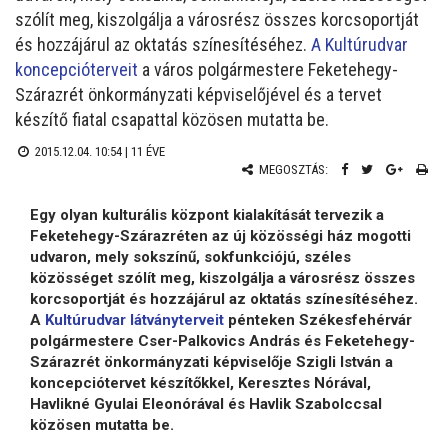
szólít meg, kiszolgálja a városrész összes korcsoportját
és hozzájárul az oktatás színesítéséhez.
A Kultúrudvar
koncepcióterveit
a város polgármestere Feketehegy-
Szárazrét önkormányzati képviselőjével és a tervet
készítő fiatal csapattal közösen mutatta be.
2015.12.04. 10:54 |
11 ÉVE
MEGOSZTÁS:
Egy olyan kulturális központ kialakítását tervezik a
Feketehegy-Szárazréten az új közösségi ház mogotti
udvaron, mely sokszínű, sokfunkciójú, széles
közösséget szólít meg, kiszolgálja a városrész összes
korcsoportját és hozzájárul az oktatás színesítéséhez.
A
Kultúrudvar látványterveit
pénteken Székesfehérvár
polgármestere Cser-Palkovics András és Feketehegy-
Szárazrét önkormányzati képviselője Szigli István a
koncepciótervet készítőkkel, Keresztes Nórával,
Havlikné Gyulai Eleonórával és Havlik Szabolccsal
közösen mutatta be.