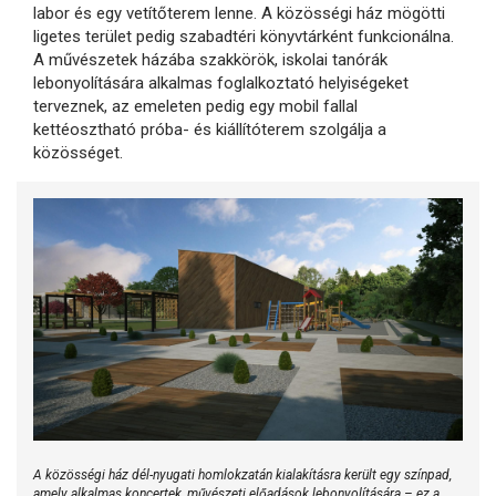
labor és egy vetítőterem lenne. A közösségi ház mögötti
ligetes terület pedig szabadtéri könyvtárként funkcionálna.
A művészetek házába szakkörök, iskolai tanórák
lebonyolítására alkalmas foglalkoztató helyiségeket
terveznek, az emeleten pedig egy mobil fallal
kettéosztható próba- és kiállítóterem szolgálja a
közösséget.
A közösségi ház dél-nyugati homlokzatán kialakításra került egy színpad,
amely alkalmas koncertek, művészeti előadások lebonyolítására – ez a