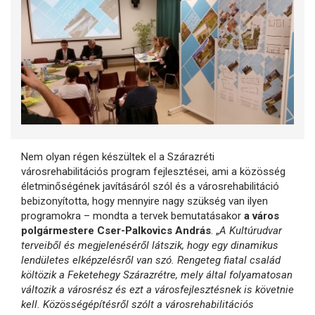
Nem olyan régen készültek el a Szárazréti
városrehabilitációs program fejlesztései, ami a közösség
életminőségének javításáról szól és a városrehabilitáció
bebizonyította, hogy mennyire nagy szükség van ilyen
programokra – mondta a tervek bemutatásakor
a város
polgármestere Cser-Palkovics András
. „
A Kultúrudvar
terveiből és megjelenéséről látszik, hogy egy dinamikus
lendületes elképzelésről van szó. Rengeteg fiatal család
költözik a Feketehegy Szárazrétre, mely által folyamatosan
változik a városrész és ezt a városfejlesztésnek is követnie
kell. Közösségépítésről szólt a városrehabilitációs