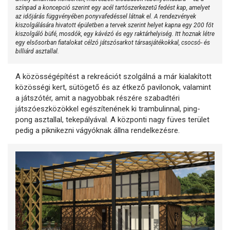
színpad a koncepció szerint egy acél tartószerkezetű fedést kap, amelyet
az időjárás függvényében ponyvafedéssel látnak el. A rendezvények
kiszolgálására hivatott épületben a tervek szerint helyet kapna egy 200 főt
kiszolgáló büfé, mosdók, egy kávézó és egy raktárhelyiség. Itt hoznak létre
egy elsősorban fiatalokat célzó játszósarkot társasjátékokkal, csocsó- és
billiárd asztallal.
A közösségépítést a rekreációt szolgálná a már kialakított
közösségi kert, sütögető és az étkező pavilonok, valamint
a játszótér, amit a nagyobbak részére szabadtéri
játszóeszközökkel egészítenének ki trambulinnal, ping-
pong asztallal, tekepályával. A központi nagy füves terület
pedig a piknikezni vágyóknak állna rendelkezésre.