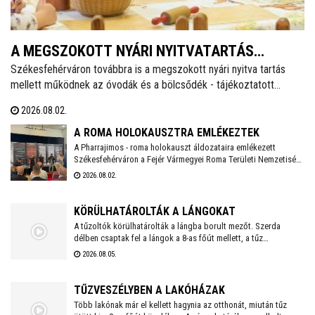
A MEGSZOKOTT NYÁRI NYITVATARTÁS
Székesfehérváron továbbra is a megszokott nyári nyitva tartás
MELLETT MŰKÖDNEK A FEHÉRVÁRI ÓVODÁK
mellett működnek az óvodák és a bölcsődék - tájékoztatott
ÉS BÖLCSŐDÉK
közösségi oldalán a város polgármestere. Hétfőtől is tehát a
2026.08.02.
megszokott nyári nyitva tartással fogadják a piciket a bölcsődék
és az óvodák!
A ROMA HOLOKAUSZTRA EMLÉKEZTEK
A Pharrajimos - roma holokauszt áldozataira emlékezett
Székesfehérváron a Fejér Vármegyei Roma Területi Nemzetiségi
Önkormányzat, ahova az egész vármegyéből érkeztek
2026.08.02.
megemlékezők. Az Öreghegyi Közösségi Házban tartott
megemlékezésen zenés, balladai történetfelolvasás idézte fel a
múlt fájdalmát a Romano Glaszo közreműködésével.
KÖRÜLHATÁROLTÁK A LÁNGOKAT
A tűzoltók körülhatárolták a lángba borult mezőt. Szerda
délben csaptak fel a lángok a 8-as főút mellett, a tűz
lakóházakat, melléképületeket, valamint lakó- és
2026.08.05.
mezőgazdasági épületeket veszélyeztetett. Jelenleg a tűzoltás
utómunkálatai zajlanak.
TŰZVESZÉLYBEN A LAKÓHÁZAK
Több lakónak már el kellett hagynia az otthonát, miután tűz