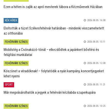
Ezen a héten is zajlik az apró mesterek tábora a Kézművesek Házában
KÉK HÍREK
2026.08.05. 16:38
Eloltották a tüzet Székesfehérvár határában - mindenki visszamehetett
az otthonába
FEHÉRVÁRI SZÍNES
2026.08.05. 15:11
Mobilstég a Csónakázó-tónál – elkezdődtek a japánkert bővítési és
felújítási munkálatai
FEHÉRVÁRI SZÍNES
2026.08.05. 12:38
Köszönet a véradóknak! – folytatódik a nyári kampány, koncertjegyeket
lehet nyerni
SPORT
2026.08.05. 11:21
Már megvásárolhatók a jegyek a fehérvári kézilabda szuperkupára
FEHÉRVÁRI SZÍNES
2026.08.05. 10:25