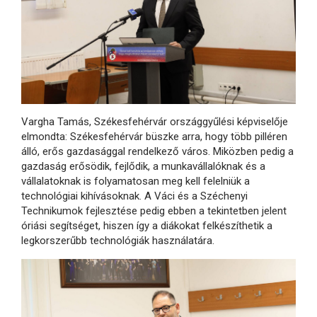
Vargha Tamás, Székesfehérvár országgyűlési képviselője
elmondta: Székesfehérvár büszke arra, hogy több pilléren
álló, erős gazdasággal rendelkező város. Miközben pedig a
gazdaság erősödik, fejlődik, a munkavállalóknak és a
vállalatoknak is folyamatosan meg kell felelniük a
technológiai kihívásoknak. A Váci és a Széchenyi
Technikumok fejlesztése pedig ebben a tekintetben jelent
óriási segítséget, hiszen így a diákokat felkészíthetik a
legkorszerűbb technológiák használatára.