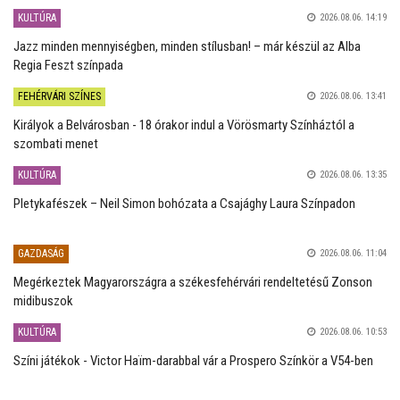
KULTÚRA
2026.08.06. 14:19
Jazz minden mennyiségben, minden stílusban! – már készül az Alba
Regia Feszt színpada
FEHÉRVÁRI SZÍNES
2026.08.06. 13:41
Királyok a Belvárosban - 18 órakor indul a Vörösmarty Színháztól a
szombati menet
KULTÚRA
2026.08.06. 13:35
Pletykafészek – Neil Simon bohózata a Csajághy Laura Színpadon
GAZDASÁG
2026.08.06. 11:04
Megérkeztek Magyarországra a székesfehérvári rendeltetésű Zonson
midibuszok
KULTÚRA
2026.08.06. 10:53
Színi játékok - Victor Haïm-darabbal vár a Prospero Színkör a V54-ben