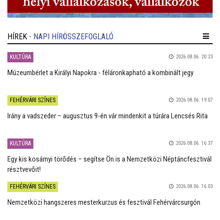
HÍREK
- NAPI HÍRÖSSZEFOGLALÓ
KULTÚRA
2026.08.06. 20:23
Múzeumbérlet a Királyi Napokra - féláronkapható a kombinált jegy
FEHÉRVÁRI SZÍNES
2026.08.06. 19:07
Irány a vadszeder – augusztus 9-én vár mindenkit a túrára Lencsés Rita
KULTÚRA
2026.08.06. 16:37
Egy kis kosárnyi törődés – segítse Ön is a Nemzetközi Néptáncfesztivál
résztvevőit!
FEHÉRVÁRI SZÍNES
2026.08.06. 16:03
Nemzetközi hangszeres mesterkurzus és fesztivál Fehérvárcsurgón