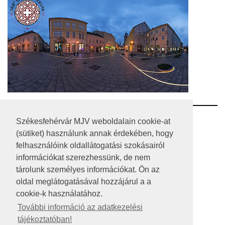
RSS
Székesfehérvár MJV weboldalain cookie-at
(sütiket) használunk annak érdekében, hogy
A HONLAP 2017.03.31-I ÁLLAPOTA
felhasználóink oldallátogatási szokásairól
információkat szerezhessünk, de nem
JOGI NYILATKOZAT
tárolunk személyes információkat. Ön az
IMPRESSZUM
oldal meglátogatásával hozzájárul a a
cookie-k használatához.
MÉDIAAJÁNLAT
További információ az adatkezelési
tájékoztatóban!
KÖZÉRDEKŰ ADATOK