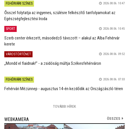
FEHÉRVÁRI SZÍNES
2026.08.06. 10:47
Ősszel folytatja az ingyenes, szülésre felkészítő tanfolyamokat az
Egészségfejlesztési Iroda
SPORT
2026.08.06. 10:45
Szerb center érkezett, másodedző távozott – alakul az Alba Fehérvár
kerete
VÁROSTÖRTÉNET
2026.08.06. 09:52
„Mondd el fiaidnak!” - a zsidóság múltja Székesfehérváron
FEHÉRVÁRI SZÍNES
2026.08.06. 07:03
Fehérvári Mézünnep - augusztus 14-én kezdődik az Országzászló téren
TOVÁBBI HÍREK
ÖSSZES
WEBKAMERA