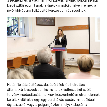
Széchenyi és a Váci nem konkurens iskolák, sokkal inkább
kiegészítői egymásnak, a diákok mindkét helyen remek, a
jövő kihívásaira felkészítő képzésben részesülnek.
Határ Renáta építésgazdaságért felelős helyettes
államtitkár beszédében kiemelte az építészetről szóló
törvény módosítását, melynek köszönhetően olyan elemek
kerültek előtérbe egy-egy beruházás során, mint például
digitalizáció, vagy a polgári jóízlés, melyek alapján a