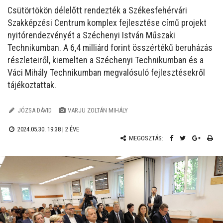
Csütörtökön délelőtt rendezték a Székesfehérvári
Szakképzési Centrum komplex fejlesztése című projekt
nyitórendezvényét a Széchenyi István Műszaki
Technikumban. A 6,4 milliárd forint összértékű beruházás
részleteiről, kiemelten a Széchenyi Technikumban és a
Váci Mihály Technikumban megvalósuló fejlesztésekről
tájékoztattak.
JÓZSA DÁVID
VARJU ZOLTÁN MIHÁLY
2024.05.30. 19:38 |
2 ÉVE
MEGOSZTÁS: