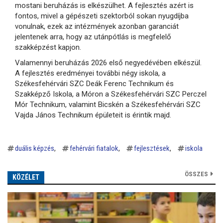
mostani beruházás is elkészülhet. A fejlesztés azért is
fontos, mivel a gépészeti szektorból sokan nyugdíjba
vonulnak, ezek az intézmények azonban garanciát
jelentenek arra, hogy az utánpótlás is megfelelő
szakképzést kapjon.
Valamennyi beruházás 2026 első negyedévében elkészül.
A fejlesztés eredményei további négy iskola, a
Székesfehérvári SZC Deák Ferenc Technikum és
Szakképző Iskola, a Móron a Székesfehérvári SZC Perczel
Mór Technikum, valamint Bicskén a Székesfehérvári SZC
Vajda János Technikum épületeit is érintik majd.
duális képzés
fehérvári fiatalok
fejlesztések
iskola
ÖSSZES
KÖZÉLET