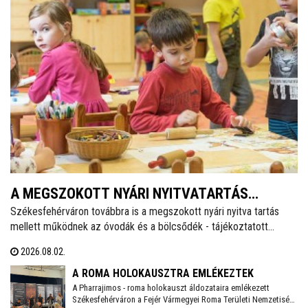
A MEGSZOKOTT NYÁRI NYITVATARTÁS
Székesfehérváron továbbra is a megszokott nyári nyitva tartás
MELLETT MŰKÖDNEK A FEHÉRVÁRI ÓVODÁK
mellett működnek az óvodák és a bölcsődék - tájékoztatott
ÉS BÖLCSŐDÉK
közösségi oldalán a város polgármestere. Hétfőtől is tehát a
2026.08.02.
megszokott nyári nyitva tartással fogadják a piciket a bölcsődék
és az óvodák!
A ROMA HOLOKAUSZTRA EMLÉKEZTEK
A Pharrajimos - roma holokauszt áldozataira emlékezett
Székesfehérváron a Fejér Vármegyei Roma Területi Nemzetiségi