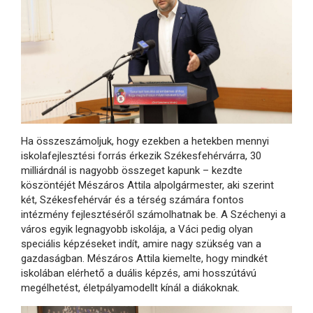
Ha összeszámoljuk, hogy ezekben a hetekben mennyi
iskolafejlesztési forrás érkezik Székesfehérvárra, 30
milliárdnál is nagyobb összeget kapunk – kezdte
köszöntéjét Mészáros Attila alpolgármester, aki szerint
két, Székesfehérvár és a térség számára fontos
intézmény fejlesztéséről számolhatnak be. A Széchenyi a
város egyik legnagyobb iskolája, a Váci pedig olyan
speciális képzéseket indít, amire nagy szükség van a
gazdaságban. Mészáros Attila kiemelte, hogy mindkét
iskolában elérhető a duális képzés, ami hosszútávú
megélhetést, életpályamodellt kínál a diákoknak.