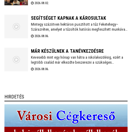
Önkormányzat, ahova az egész vármegyéből érkeztek
2026.08.02.
megemlékezők. Az Öreghegyi Közösségi Házban tartott
megemlékezésen zenés, balladai történetfelolvasás idézte fel a
múlt fájdalmát a Romano Glaszo közreműködésével.
SEGÍTSÉGET KAPNAK A KÁROSULTAK
Mintegy százötven hektáron pusztított a tűz Feketehegy–
Szárazréten, amelyet a tűzoltók hatórás megfeszített munkával
fékeztek meg. Az önkormányzat megkezdte a károsultak
2026.08.06.
felkutatását. Arra kérik az érintetteket, hogy jelentkezzenek a
segítség megszervezése érdekében.
MÁR KÉSZÜLNEK A TANÉVKEZDÉSRE
Kevesebb mint egy hónap van hátra a iskolakezdésig, ezért a
legtöbb család már elkezdte beszerezni a szükséges
tanszereket. A fehérvári papír-írószer üzletek már július eleje
2026.08.06.
óta készülnek a rohamra.
HIRDETÉS