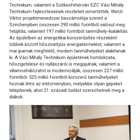
Technikum, valamint a Székesfehérvári SZC Váci Mihály
Technikum fejlesztéseinek részleteit ismertették. Wetzl
Viktor projektmenedzser beszámolója szerint a
Széchenyiben összesen 290 millió forintból valósul meg
felújítás, valamint 197 millió forintból tanműhely-kialakítás.
Az épületben az energetikai korszerűsítés részeként
többek között hőszivattyús energiatermelést, valamint a
mai iparnak megfelelő, modern tanműhelyeket alakítanak
ki. A Váci Mihály Technikum épületének homlokzata,
hőszigetelése és nyílászárói is megújulnak, valamint a
villamoshálózatot is modernizálják, összesen 227 millió
forintból. 525 millió forintból korszerű tanműhelyeket
hoznak létre az intézményben, melyekbe olyan gépeket
telepítenek, ahol 21. századi tudást szerezhetnek meg a
diákok.