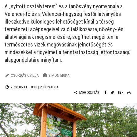
A „nyitott osztályterem” és a tanösvény nyomvonala a
Velencei-tó és a Velencei-hegység festői látványába
illeszkedve különleges lehetőséget kínál a térség
természeti szépségeivel való találkozásra, növény- és
állatvilágának megismerésére, segíthet megérteni a
természetes vizek megóvásának jelnetőségét és
mindezekkel a figyelmet a fenntarthatóság létfontosságú
alapgondolatára irányítani.
CSORDÁS CSILLA
SIMON ERIKA
2026.06.11. 18:13 |
2 HÓNAPJA
MEGOSZTÁS: