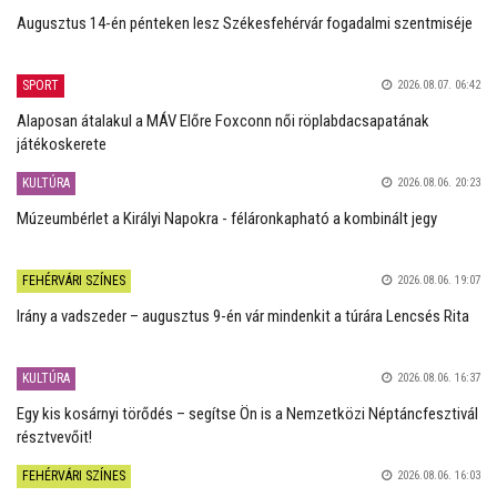
Augusztus 14-én pénteken lesz Székesfehérvár fogadalmi szentmiséje
SPORT
2026.08.07. 06:42
Alaposan átalakul a MÁV Előre Foxconn női röplabdacsapatának
játékoskerete
KULTÚRA
2026.08.06. 20:23
Múzeumbérlet a Királyi Napokra - féláronkapható a kombinált jegy
FEHÉRVÁRI SZÍNES
2026.08.06. 19:07
Irány a vadszeder – augusztus 9-én vár mindenkit a túrára Lencsés Rita
KULTÚRA
2026.08.06. 16:37
Egy kis kosárnyi törődés – segítse Ön is a Nemzetközi Néptáncfesztivál
résztvevőit!
FEHÉRVÁRI SZÍNES
2026.08.06. 16:03