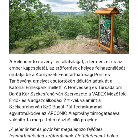
A Velencei-tó növény- és állatvilágát, a természet és az
ember kapcsolatát, az erőforrások helyes felhasználását
mutatja be a Környezeti Fenntarthatósági Pont és
Tanösvény, amelyet csütörtökön délután adtak át a
Katonai Emlékpark mellett. A Honvédség és Társadalom
Baráti Kör Székesfehérvári Szervezete a VADEX Mezőföldi
Erdő- és Vadgazdálkodási Zrt.-vel, valamint a
Székesfehérvári SzC Bugát Pál Technikummal
együttműködve az ARCONIC Alapítvány támogatásával
valósította meg a több részből álló projektet.
„A jelenünket és jövőnket megalapozó fejlődés
fenntarthatósága, erőforrásaink, életfeltételeink bölcs