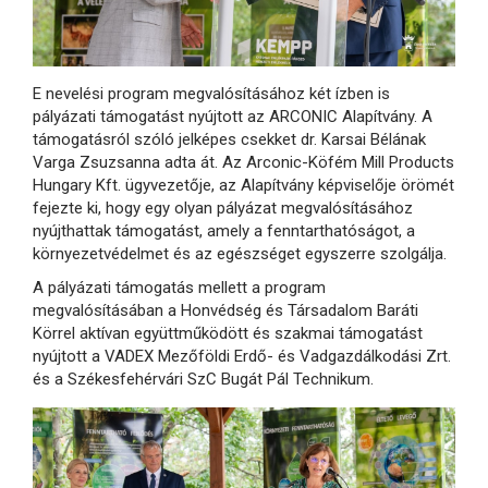
E nevelési program megvalósításához két ízben is
pályázati támogatást nyújtott az ARCONIC Alapítvány. A
támogatásról szóló jelképes csekket dr. Karsai Bélának
Varga Zsuzsanna adta át. Az Arconic-Köfém Mill Products
Hungary Kft. ügyvezetője, az Alapítvány képviselője örömét
fejezte ki, hogy egy olyan pályázat megvalósításához
nyújthattak támogatást, amely a fenntarthatóságot, a
környezetvédelmet és az egészséget egyszerre szolgálja.
A pályázati támogatás mellett a program
megvalósításában a Honvédség és Társadalom Baráti
Körrel aktívan együttműködött és szakmai támogatást
nyújtott a VADEX Mezőföldi Erdő- és Vadgazdálkodási Zrt.
és a Székesfehérvári SzC Bugát Pál Technikum.