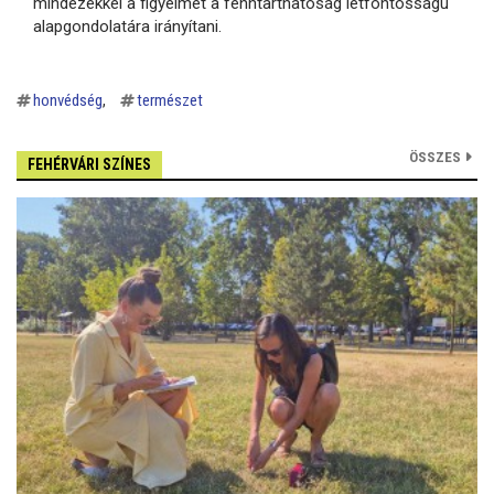
mindezekkel a figyelmet a fenntarthatóság létfontosságú
alapgondolatára irányítani.
honvédség
természet
ÖSSZES
FEHÉRVÁRI SZÍNES