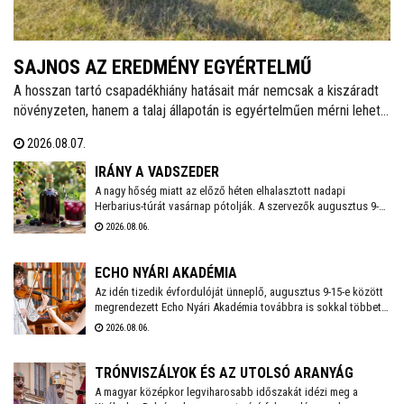
SAJNOS AZ EREDMÉNY EGYÉRTELMŰ
A hosszan tartó csapadékhiány hatásait már nemcsak a kiszáradt
növényzeten, hanem a talaj állapotán is egyértelműen mérni lehet.
A Városgondnokság szakemberei talajnedvesség-mérő műszerrel
2026.08.07.
vizsgálták meg Székesfehérvár több parkjának és zöldterületének
talaját, hogy pontos képet kapjanak a jelenlegi helyzetről.
IRÁNY A VADSZEDER
A nagy hőség miatt az előző héten elhalasztott nadapi
Herbarius-túrát vasárnap pótolják. A szervezők augusztus 9-én
várnak mindenkit, aki szívesen csatlakozna a programhoz, hogy
2026.08.06.
a vitaminokban és ásványi anyagokban gazdag vadszederből
gyűjtsön Lencsés Rita gyógynövényszakértő vezetésével. A túra
Nadapról indul, a részvételhez ezúttal is előzetes
ECHO NYÁRI AKADÉMIA
bejelentkezést kérnek a szokásos elérhetőségeken.
Az idén tizedik évfordulóját ünneplő, augusztus 9-15-e között
megrendezett Echo Nyári Akadémia továbbra is sokkal többet
kínál, mint egy hagyományos zenei mesterkurzus. A családias
2026.08.06.
légkörnek, az intenzív művészi programnak és a különleges
környezetben történő elvonulásnak köszönhetően az Akadémia
egyedülálló találkozási pontja a művésztanároknak, a fiatal
TRÓNVISZÁLYOK ÉS AZ UTOLSÓ ARANYÁG
zenészeknek és a közönségnek.
A magyar középkor legviharosabb időszakát idézi meg a