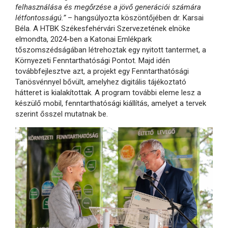
felhasználása és megőrzése a jövő generációi számára
létfontosságú.”
– hangsúlyozta köszöntőjében dr. Karsai
Béla. A HTBK Székesfehérvári Szervezetének elnöke
elmondta, 2024-ben a Katonai Emlékpark
tőszomszédságában létrehoztak egy nyitott tantermet, a
Környezeti Fenntarthatósági Pontot. Majd idén
továbbfejlesztve azt, a projekt egy Fenntarthatósági
Tanösvénnyel bővült, amelyhez digitális tájékoztató
hátteret is kialakítottak. A program további eleme lesz a
készülő mobil, fenntarthatósági kiállítás, amelyet a tervek
szerint ősszel mutatnak be.