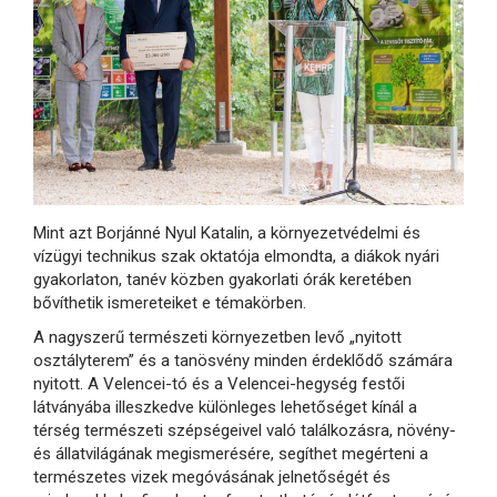
Mint azt Borjánné Nyul Katalin, a környezetvédelmi és
vízügyi technikus szak oktatója elmondta, a diákok nyári
gyakorlaton, tanév közben gyakorlati órák keretében
bővíthetik ismereteiket e témakörben.
A nagyszerű természeti környezetben levő „nyitott
osztályterem” és a tanösvény minden érdeklődő számára
nyitott. A Velencei-tó és a Velencei-hegység festői
látványába illeszkedve különleges lehetőséget kínál a
térség természeti szépségeivel való találkozásra, növény-
és állatvilágának megismerésére, segíthet megérteni a
természetes vizek megóvásának jelnetőségét és