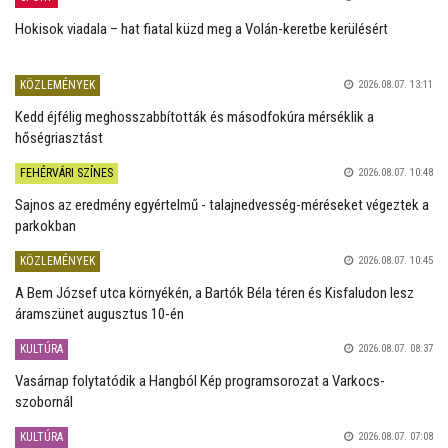
Hokisok viadala – hat fiatal küzd meg a Volán-keretbe kerülésért
KÖZLEMÉNYEK
2026.08.07. 13:11
Kedd éjfélig meghosszabbították és másodfokúra mérséklik a
hőségriasztást
FEHÉRVÁRI SZÍNES
2026.08.07. 10:48
Sajnos az eredmény egyértelmű - talajnedvesség-méréseket végeztek a
parkokban
KÖZLEMÉNYEK
2026.08.07. 10:45
A Bem József utca környékén, a Bartók Béla téren és Kisfaludon lesz
áramszünet augusztus 10-én
KULTÚRA
2026.08.07. 08:37
Vasárnap folytatódik a Hangból Kép programsorozat a Varkocs-
szobornál
KULTÚRA
2026.08.07. 07:08