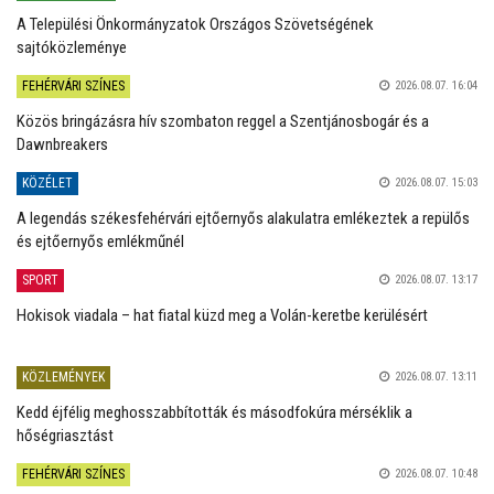
A Települési Önkormányzatok Országos Szövetségének
sajtóközleménye
FEHÉRVÁRI SZÍNES
2026.08.07. 16:04
Közös bringázásra hív szombaton reggel a Szentjánosbogár és a
Dawnbreakers
KÖZÉLET
2026.08.07. 15:03
A legendás székesfehérvári ejtőernyős alakulatra emlékeztek a repülős
és ejtőernyős emlékműnél
SPORT
2026.08.07. 13:17
Hokisok viadala – hat fiatal küzd meg a Volán-keretbe kerülésért
KÖZLEMÉNYEK
2026.08.07. 13:11
Kedd éjfélig meghosszabbították és másodfokúra mérséklik a
hőségriasztást
FEHÉRVÁRI SZÍNES
2026.08.07. 10:48