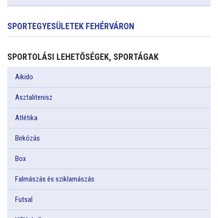
SPORTEGYESÜLETEK FEHÉRVÁRON
SPORTOLÁSI LEHETŐSÉGEK, SPORTÁGAK
Aikido
Asztalitenisz
Atlétika
Birkózás
Box
Falmászás és sziklamászás
Futsal