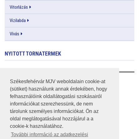
Vitorlázás
Vizilabda
Vívás
NYITOTT TORNATERMEK
RSS
Székesfehérvár MJV weboldalain cookie-at
(sütiket) használunk annak érdekében, hogy
A HONLAP 2017.03.31-I ÁLLAPOTA
felhasználóink oldallátogatási szokásairól
információkat szerezhessünk, de nem
JOGI NYILATKOZAT
tárolunk személyes információkat. Ön az
IMPRESSZUM
oldal meglátogatásával hozzájárul a a
cookie-k használatához.
MÉDIAAJÁNLAT
További információ az adatkezelési