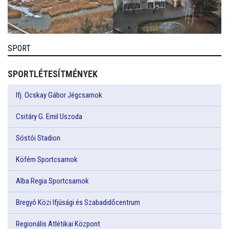
SPORT
SPORTLÉTESÍTMÉNYEK
Ifj. Ocskay Gábor Jégcsarnok
Csitáry G. Emil Uszoda
Sóstói Stadion
Köfém Sportcsarnok
Alba Regia Sportcsarnok
Bregyó Közi Ifjúsági és Szabadidőcentrum
Regionális Atlétikai Központ