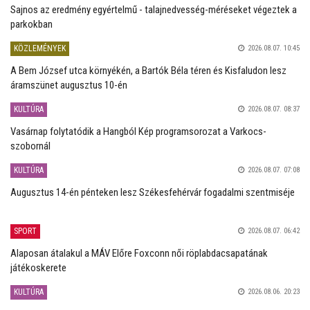
Sajnos az eredmény egyértelmű - talajnedvesség-méréseket végeztek a
parkokban
KÖZLEMÉNYEK
2026.08.07. 10:45
A Bem József utca környékén, a Bartók Béla téren és Kisfaludon lesz
áramszünet augusztus 10-én
KULTÚRA
2026.08.07. 08:37
Vasárnap folytatódik a Hangból Kép programsorozat a Varkocs-
szobornál
KULTÚRA
2026.08.07. 07:08
Augusztus 14-én pénteken lesz Székesfehérvár fogadalmi szentmiséje
SPORT
2026.08.07. 06:42
Alaposan átalakul a MÁV Előre Foxconn női röplabdacsapatának
játékoskerete
KULTÚRA
2026.08.06. 20:23