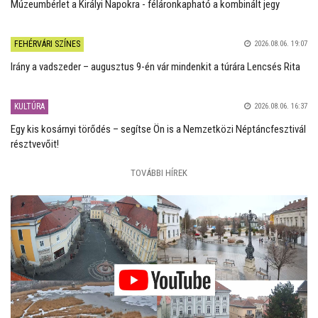
Múzeumbérlet a Királyi Napokra - féláronkapható a kombinált jegy
FEHÉRVÁRI SZÍNES
2026.08.06. 19:07
Irány a vadszeder – augusztus 9-én vár mindenkit a túrára Lencsés Rita
KULTÚRA
2026.08.06. 16:37
Egy kis kosárnyi törődés – segítse Ön is a Nemzetközi Néptáncfesztivál
résztvevőit!
TOVÁBBI HÍREK