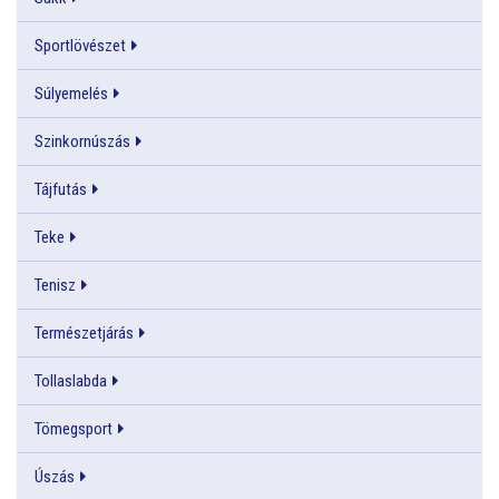
Sportlövészet
Súlyemelés
Szinkornúszás
Tájfutás
Teke
Tenisz
Természetjárás
Tollaslabda
Tömegsport
Úszás