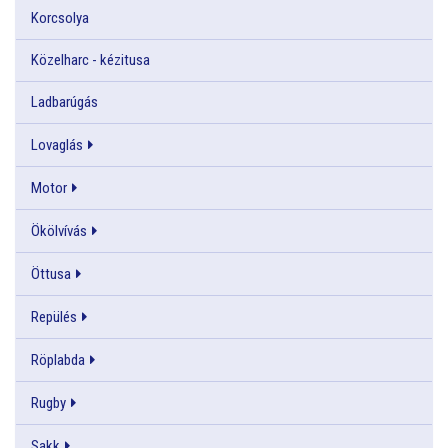
Korcsolya
Közelharc - kézitusa
Ladbarúgás
Lovaglás
Motor
Ökölvívás
Öttusa
Repülés
Röplabda
Rugby
Sakk