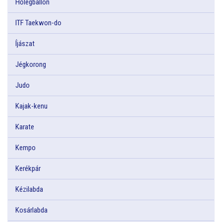
Hőlégballon
ITF Taekwon-do
Íjászat
Jégkorong
Judo
Kajak-kenu
Karate
Kempo
Kerékpár
Kézilabda
Kosárlabda