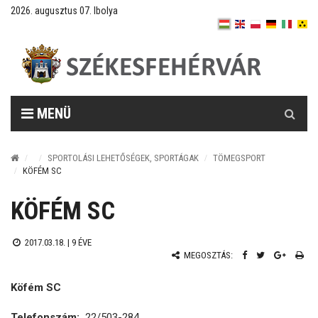
2026. augusztus 07. Ibolya
Keresés
MENÜ
SPORTOLÁSI LEHETŐSÉGEK, SPORTÁGAK
TÖMEGSPORT
KÖFÉM SC
KÖFÉM SC
2017.03.18. |
9 ÉVE
MEGOSZTÁS:
Köfém SC
Telefonszám:
22/503-284