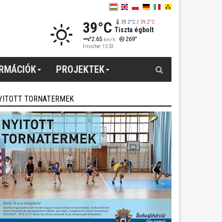
39°C
39.2°C
/
39.2°C
Tiszta égbolt
2.65
269°
km/h
Frissítve: 15:53
Keresés
ORMÁCIÓK
PROJEKTEK
YITOTT TORNATERMEK