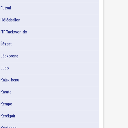
Futsal
Hőlégballon
ITF Taekwon-do
Íjászat
Jégkorong
Judo
Kajak-kenu
Karate
Kempo
Kerékpár