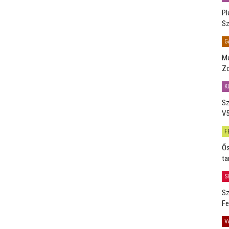
Pl
Sz
G
Me
Zo
K
Sz
V5
F
Ős
ta
S
Sz
Fe
V