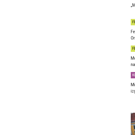
„M
F
Fe
Or
F
Mo
na
K
Mi
iz