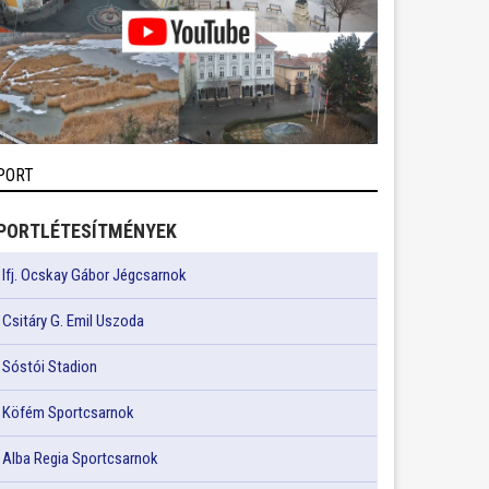
PORT
PORTLÉTESÍTMÉNYEK
Ifj. Ocskay Gábor Jégcsarnok
Csitáry G. Emil Uszoda
Sóstói Stadion
Köfém Sportcsarnok
Alba Regia Sportcsarnok