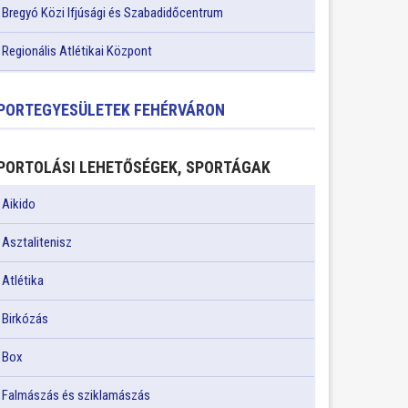
Bregyó Közi Ifjúsági és Szabadidőcentrum
Regionális Atlétikai Központ
PORTEGYESÜLETEK FEHÉRVÁRON
PORTOLÁSI LEHETŐSÉGEK, SPORTÁGAK
Aikido
Asztalitenisz
Atlétika
Birkózás
Box
Falmászás és sziklamászás