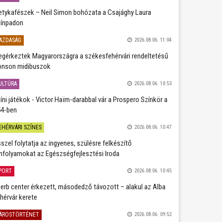
etykafészek – Neil Simon bohózata a Csajághy Laura
ínpadon
AZDASÁG
2026.08.06. 11:04
gérkeztek Magyarországra a székesfehérvári rendeltetésű
nson midibuszok
ULTÚRA
2026.08.06. 10:53
íni játékok - Victor Haïm-darabbal vár a Prospero Színkör a
4-ben
EHÉRVÁRI SZÍNES
2026.08.06. 10:47
szel folytatja az ingyenes, szülésre felkészítő
nfolyamokat az Egészségfejlesztési Iroda
PORT
2026.08.06. 10:45
erb center érkezett, másodedző távozott – alakul az Alba
hérvár kerete
ÁROSTÖRTÉNET
2026.08.06. 09:52