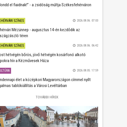
ondd el fiaidnak!” - a zsidóság múltja Székesfehérváron
EHÉRVÁRI SZÍNES
2026.08.06. 07:03
hérvári Mézünnep - augusztus 14-én kezdődik az
szágzászló téren
EHÉRVÁRI SZÍNES
2026.08.06. 06:42
st hétvégén bőrös, jövő hétvégén kosárfonó alkotó
pokra hív a Kézművesek Háza
ULTÚRA
2026.08.05. 17:59
ndennapi élet a középkori Magyarországon címmel nyílt
galmas tablókiállítás a Városi Levéltárban
TOVÁBBI HÍREK