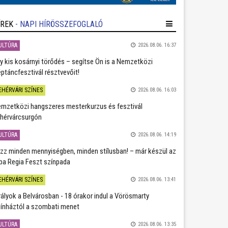
ÍREK
- NAPI HÍRÖSSZEFOGLALÓ
ULTÚRA
2026.08.06. 16:37
y kis kosárnyi törődés – segítse Ön is a Nemzetközi
ptáncfesztivál résztvevőit!
EHÉRVÁRI SZÍNES
2026.08.06. 16:03
mzetközi hangszeres mesterkurzus és fesztivál
hérvárcsurgón
ULTÚRA
2026.08.06. 14:19
zz minden mennyiségben, minden stílusban! – már készül az
ba Regia Feszt színpada
EHÉRVÁRI SZÍNES
2026.08.06. 13:41
rályok a Belvárosban - 18 órakor indul a Vörösmarty
ínháztól a szombati menet
ULTÚRA
2026.08.06. 13:35