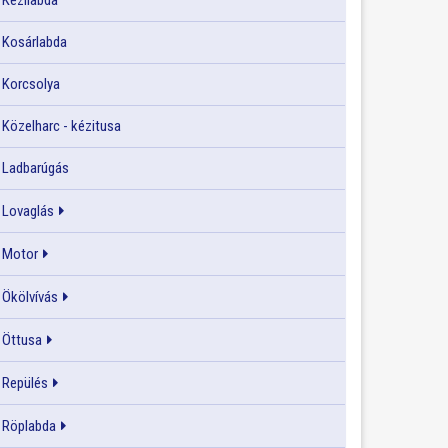
Kézilabda
Kosárlabda
Korcsolya
Közelharc - kézitusa
Ladbarúgás
Lovaglás
Motor
Ökölvívás
Öttusa
Repülés
Röplabda