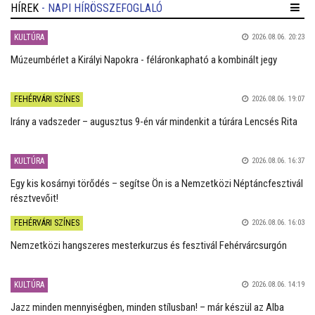
HÍREK
- NAPI HÍRÖSSZEFOGLALÓ
KULTÚRA
2026.08.06. 20:23
Múzeumbérlet a Királyi Napokra - féláronkapható a kombinált jegy
FEHÉRVÁRI SZÍNES
2026.08.06. 19:07
Irány a vadszeder – augusztus 9-én vár mindenkit a túrára Lencsés Rita
KULTÚRA
2026.08.06. 16:37
Egy kis kosárnyi törődés – segítse Ön is a Nemzetközi Néptáncfesztivál
résztvevőit!
FEHÉRVÁRI SZÍNES
2026.08.06. 16:03
Nemzetközi hangszeres mesterkurzus és fesztivál Fehérvárcsurgón
KULTÚRA
2026.08.06. 14:19
Jazz minden mennyiségben, minden stílusban! – már készül az Alba