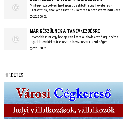
Mintegy százötven hektáron pusztított a tűz Feketehegy–
Szárazréten, amelyet a tűzoltók hatórás megfeszített munkával
fékeztek meg. Az önkormányzat megkezdte a károsultak
2026.08.06.
felkutatását. Arra kérik az érintetteket, hogy jelentkezzenek a
segítség megszervezése érdekében.
MÁR KÉSZÜLNEK A TANÉVKEZDÉSRE
Kevesebb mint egy hónap van hátra a iskolakezdésig, ezért a
legtöbb család már elkezdte beszerezni a szükséges
tanszereket. A fehérvári papír-írószer üzletek már július eleje
2026.08.06.
óta készülnek a rohamra.
HIRDETÉS