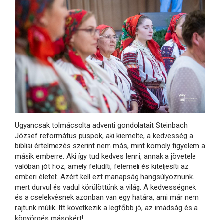
Ugyancsak tolmácsolta adventi gondolatait Steinbach
József református püspök, aki kiemelte, a kedvesség a
bibliai értelmezés szerint nem más, mint komoly figyelem a
másik emberre. Aki így tud kedves lenni, annak a jövetele
valóban jót hoz, amely felüdíti, felemeli és kiteljesíti az
emberi életet. Azért kell ezt manapság hangsúlyoznunk,
mert durvul és vadul körülöttünk a világ. A kedvességnek
és a cselekvésnek azonban van egy határa, ami már nem
rajtunk múlik. Itt következik a legfőbb jó, az imádság és a
könyörgés másokért!