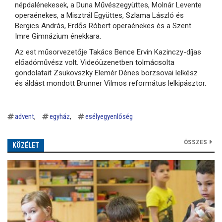
népdalénekesek, a Duna Művészegyüttes, Molnár Levente
operaénekes, a Misztrál Együttes, Szlama László és
Bergics András, Erdős Róbert operaénekes és a Szent
Imre Gimnázium énekkara.
Az est műsorvezetője Takács Bence Ervin Kazinczy-díjas
előadóművész volt. Videóüzenetben tolmácsolta
gondolatait Zsukovszky Elemér Dénes borzsovai lelkész
és áldást mondott Brunner Vilmos református lelkipásztor.
advent
egyház
esélyegyenlőség
ÖSSZES
KÖZÉLET