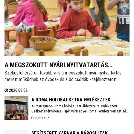
A MEGSZOKOTT NYÁRI NYITVATARTÁS
Székesfehérváron továbbra is a megszokott nyári nyitva tartás
MELLETT MŰKÖDNEK A FEHÉRVÁRI ÓVODÁK
mellett működnek az óvodák és a bölcsődék - tájékoztatott
ÉS BÖLCSŐDÉK
közösségi oldalán a város polgármestere. Hétfőtől is tehát a
2026.08.02.
megszokott nyári nyitva tartással fogadják a piciket a bölcsődék
és az óvodák!
A ROMA HOLOKAUSZTRA EMLÉKEZTEK
A Pharrajimos - roma holokauszt áldozataira emlékezett
Székesfehérváron a Fejér Vármegyei Roma Területi Nemzetiségi
Önkormányzat, ahova az egész vármegyéből érkeztek
2026.08.02.
megemlékezők. Az Öreghegyi Közösségi Házban tartott
megemlékezésen zenés, balladai történetfelolvasás idézte fel a
múlt fájdalmát a Romano Glaszo közreműködésével.
SEGÍTSÉGET KAPNAK A KÁROSULTAK