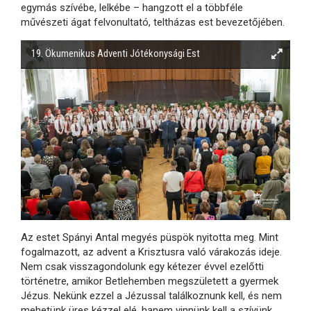
egymás szívébe, lelkébe – hangzott el a többféle
művészeti ágat felvonultató, teltházas est bevezetőjében.
19. Ökumenikus Adventi Jótékonysági Est
Az estet Spányi Antal megyés püspök nyitotta meg. Mint
fogalmazott, az advent a Krisztusra való várakozás ideje.
Nem csak visszagondolunk egy kétezer évvel ezelőtti
történetre, amikor Betlehemben megszületett a gyermek
Jézus. Nekünk ezzel a Jézussal találkoznunk kell, és nem
mehetünk üres kézzel elé, hanem vinnünk kell a szívünk