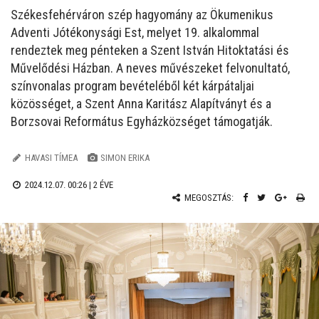
Székesfehérváron szép hagyomány az Ökumenikus
Adventi Jótékonysági Est, melyet 19. alkalommal
rendeztek meg pénteken a Szent István Hitoktatási és
Művelődési Házban. A neves művészeket felvonultató,
színvonalas program bevételéből két kárpátaljai
közösséget, a Szent Anna Karitász Alapítványt és a
Borzsovai Református Egyházközséget támogatják.
HAVASI TÍMEA
SIMON ERIKA
2024.12.07. 00:26 |
2 ÉVE
MEGOSZTÁS: