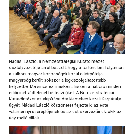
Nádasi László, a Nemzetstratégiai Kutatóintézet
osztályvezetője arról beszélt, hogy a történelem folyamán
a külhoni magyar közösségek közül a kárpátaljai
magyarság került sokszor a legkiszolgáltatottabb
helyzetbe. Ma sincs ez másként, hiszen a háború minden
eddiginél védtelenebbé teszi őket. A Nemzetstratégiai
Kutatóintézet az alapítása óta kiemelten kezeli Kárpátalja
ügyét. Nádasi László köszönetét fejezte ki az este
valamennyi szereplőjének és az est szervezőinek, akik az
ügy mellé álltak.