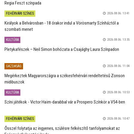
Regia Feszt színpada
FEHÉRVÁRI SZÍNES
2026.08.06. 13:41
Királyok a Belvárosban - 18 órakor indul a Vörösmarty Színháztól a
szombati menet
KULTÚRA
2026.08.06. 13:35
Pletykafészek – Neil Simon bohózata a Csajághy Laura Színpadon
GAZDASÁG
2026.08.06. 11:04
Megérkeztek Magyarországra a székesfehérvári rendeltetésű Zonson
midibuszok
KULTÚRA
2026.08.06. 10:53
Színi játékok - Victor Haïm-darabbal vár a Prospero Színkör a V54-ben
FEHÉRVÁRI SZÍNES
2026.08.06. 10:47
Ősszel folytatja az ingyenes, szülésre felkészítő tanfolyamokat az