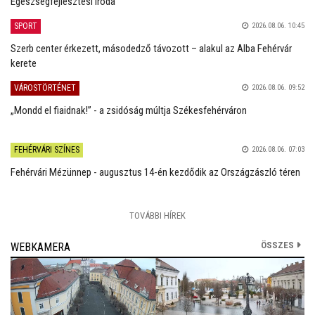
Egészségfejlesztési Iroda
SPORT
2026.08.06. 10:45
Szerb center érkezett, másodedző távozott – alakul az Alba Fehérvár
kerete
VÁROSTÖRTÉNET
2026.08.06. 09:52
„Mondd el fiaidnak!” - a zsidóság múltja Székesfehérváron
FEHÉRVÁRI SZÍNES
2026.08.06. 07:03
Fehérvári Mézünnep - augusztus 14-én kezdődik az Országzászló téren
TOVÁBBI HÍREK
ÖSSZES
WEBKAMERA