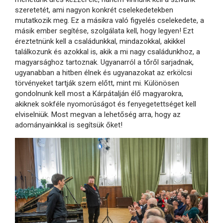
szeretetét, ami nagyon konkrét cselekedetekben
mutatkozik meg. Ez a másikra való figyelés cselekedete, a
másik ember segítése, szolgálata kell, hogy legyen! Ezt
éreztetnünk kell a családunkkal, mindazokkal, akikkel
találkozunk és azokkal is, akik a mi nagy családunkhoz, a
magyarsághoz tartoznak. Ugyanarról a tőről sarjadnak,
ugyanabban a hitben élnek és ugyanazokat az erkölcsi
törvényeket tartják szem előtt, mint mi. Különösen
gondolnunk kell most a Kárpátalján élő magyarokra,
akiknek sokféle nyomorúságot és fenyegetettséget kell
elviselniük. Most megvan a lehetőség arra, hogy az
adományainkkal is segítsük őket!