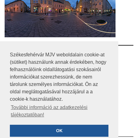
RSS
Székesfehérvár MJV weboldalain cookie-at
(sütiket) használunk annak érdekében, hogy
A HONLAP 2017.03.31-I ÁLLAPOTA
felhasználóink oldallátogatási szokásairól
információkat szerezhessünk, de nem
JOGI NYILATKOZAT
tárolunk személyes információkat. Ön az
IMPRESSZUM
oldal meglátogatásával hozzájárul a a
cookie-k használatához.
MÉDIAAJÁNLAT
További információ az adatkezelési
tájékoztatóban!
KÖZÉRDEKŰ ADATOK
ADATVÉDELEM
OK