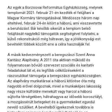
Az egyik a Borzsovai Református Egyházközség, melynek
templomát 2021. február 21-én kezdték el felújítani a
Magyar Kormány támogatásával. Mindössze három nap
elteltével, február 24-én kitört a háború, ami visszavetette
a beruházást. Bár később sikerült a templom belső
felújítását nagylelkű támogatók segítségével folytatni, a
külső rekonstrukció még hátravan, így a jótékonysági est
bevételét többek között erre a célra használják fel.
A másik kedvezményezett a beregszászi Szent Anna
Karitász Alapítvány. A 2011 óta aktívan működő és
folyamatosan bővülő szervezet szociális és karitatív
feladatokat lát el, és legfőbb célkitűzéseként a
rászorulókat támogatja a beregszászi egyházközségben.
Az alapítvány munkatársai a háború kitörése óta még
nagyobb erővel dolgoznak, mivel a munkaképes lakosság
nagy része külföldre menekült vagy harcol a háború
sújtotta térségekben, hátrahagyva az idősebb korosztályt,
a mozgássérült betegeket és a gyermekeiket egyedül
nevelő szülőket. A bevételből igyekeznek továbbra is