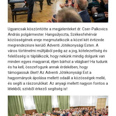
Ugyancsak köszöntötte a megjelenteket dr. Cser-Palkovics
András polgármester. Hangsúlyozta, Székesfehérvár
közösségének ereje megmutatkozik a közel két évtizede
megrendezésre kerülő Adventi Jótékonysági Esten. A
város történelmi múltjából pedig az a jog, kötelezettség és
felelősség is táplálkozik, hogy nekünk mindig dolgunk van
minden egyes magyarral, éljen bárhol a világban! Ha tudunk
és ha kell, összefogunk annak érdekében, hogy
támogassuk őket! Az Adventi Jótékonysági Est a
hagyományok ápolása mellett odaáll a közösségek mellé,
és segíti a rászorulókat. Az anyagi mellett nagyon fontos a
lélekből, szívből érkező segítség is!