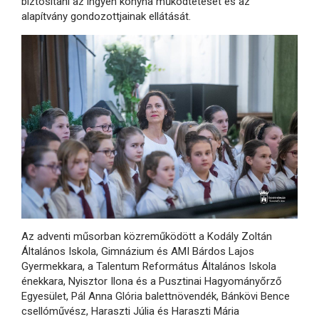
biztosítani az ingyen konyha működtetését és az
alapítvány gondozottjainak ellátását.
Az adventi műsorban közreműködött a Kodály Zoltán
Általános Iskola, Gimnázium és AMI Bárdos Lajos
Gyermekkara, a Talentum Református Általános Iskola
énekkara, Nyisztor Ilona és a Pusztinai Hagyományőrző
Egyesület, Pál Anna Glória balettnövendék, Bánkövi Bence
csellóművész, Haraszti Júlia és Haraszti Mária