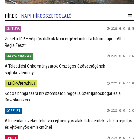
HÍREK
- NAPI HÍRÖSSZEFOGLALÓ
KULTÚRA
2026.08.07. 21:58
Zenél a tér! – végzős diákok koncertjével indult a háromnapos Alba
Regia Feszt
MAGYARORSZÁG
2026.08.07. 16:37
A Települési Önkormányzatok Országos Szövetségének
sajtóközleménye
FEHÉRVÁRI SZÍNES
2026.08.07. 16:04
Közös bringázásra hív szombaton reggel a Szentjánosbogár és a
Dawnbreakers
KÖZÉLET
2026.08.07. 15:03
A legendás székesfehérvári ejtőernyős alakulatra emlékeztek a repülős
és ejtőernyős emlékműnél
SPORT
2026.08.07. 13:17