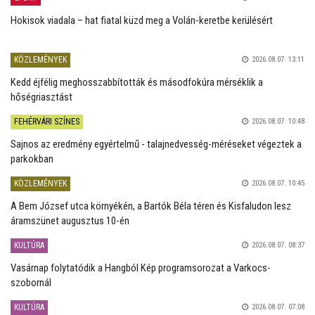
Hokisok viadala – hat fiatal küzd meg a Volán-keretbe kerülésért
KÖZLEMÉNYEK
2026.08.07. 13:11
Kedd éjfélig meghosszabbították és másodfokúra mérséklik a
hőségriasztást
FEHÉRVÁRI SZÍNES
2026.08.07. 10:48
Sajnos az eredmény egyértelmű - talajnedvesség-méréseket végeztek a
parkokban
KÖZLEMÉNYEK
2026.08.07. 10:45
A Bem József utca környékén, a Bartók Béla téren és Kisfaludon lesz
áramszünet augusztus 10-én
KULTÚRA
2026.08.07. 08:37
Vasárnap folytatódik a Hangból Kép programsorozat a Varkocs-
szobornál
KULTÚRA
2026.08.07. 07:08