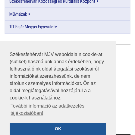
Székesfehérvári Közösségi és Kulturális Központ
Művházak
TIT Fejér Megyei Egyesülete
RSS
Székesfehérvár MJV weboldalain cookie-at
(sütiket) használunk annak érdekében, hogy
A HONLAP 2017.03.31-I ÁLLAPOTA
felhasználóink oldallátogatási szokásairól
információkat szerezhessünk, de nem
JOGI NYILATKOZAT
tárolunk személyes információkat. Ön az
IMPRESSZUM
oldal meglátogatásával hozzájárul a a
cookie-k használatához.
MÉDIAAJÁNLAT
További információ az adatkezelési
tájékoztatóban!
KÖZÉRDEKŰ ADATOK
ADATVÉDELEM
OK