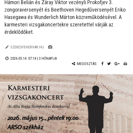
Hámori Belián és Záray Viktor vezényli Prokofjev 3.
zongoraversenyét és Beethoven Hegedűversenyét Eriko
Hasegawa és Wunderlich Márton közreműködésével. A
karmesteri vizsgakoncertekre szeretettel várják az
érdeklődőket.
SZEKESFEHERVAR.HU
.
2026.05.14. 07:14 |
3 HÓNAPJA
MEGOSZTÁS: