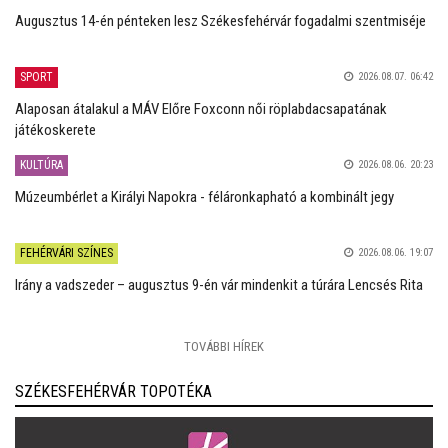
Augusztus 14-én pénteken lesz Székesfehérvár fogadalmi szentmiséje
SPORT
2026.08.07. 06:42
Alaposan átalakul a MÁV Előre Foxconn női röplabdacsapatának
játékoskerete
KULTÚRA
2026.08.06. 20:23
Múzeumbérlet a Királyi Napokra - féláronkapható a kombinált jegy
FEHÉRVÁRI SZÍNES
2026.08.06. 19:07
Irány a vadszeder – augusztus 9-én vár mindenkit a túrára Lencsés Rita
TOVÁBBI HÍREK
SZÉKESFEHÉRVÁR TOPOTÉKA