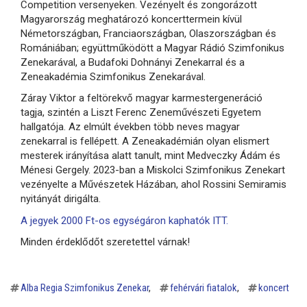
Competition versenyeken. Vezényelt és zongorázott
Magyarország meghatározó koncerttermein kívül
Németországban, Franciaországban, Olaszországban és
Romániában; együttműködött a Magyar Rádió Szimfonikus
Zenekarával, a Budafoki Dohnányi Zenekarral és a
Zeneakadémia Szimfonikus Zenekarával.
Záray Viktor a feltörekvő magyar karmestergeneráció
tagja, szintén a Liszt Ferenc Zeneművészeti Egyetem
hallgatója. Az elmúlt években több neves magyar
zenekarral is fellépett. A Zeneakadémián olyan elismert
mesterek irányítása alatt tanult, mint Medveczky Ádám és
Ménesi Gergely. 2023-ban a Miskolci Szimfonikus Zenekart
vezényelte a Művészetek Házában, ahol Rossini Semiramis
nyitányát dirigálta.
A jegyek 2000 Ft-os egységáron kaphatók ITT.
Minden érdeklődőt szeretettel várnak!
Alba Regia Szimfonikus Zenekar
fehérvári fiatalok
koncert