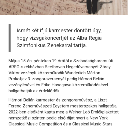
Ismét két ifjú karmester döntött úgy,
hogy vizsgakoncertjét az Alba Regia
Szimfonikus Zenekarral tartja.
Május 15-én, pénteken 19 órától a Szabadságharcos úti
ARSO-székházban Beethoven Hegedűversenyét Záray
Viktor vezényli, közreműködik Wunderlich Márton.
Prokofjev 3. zongoraversenyét pedig Hámori Belián
vezénylésével és Eriko Hasegawa közreműködésével
hallgathatják az érdeklődők.
Hámori Belián karmester és zongoraművész, a Liszt
Ferenc Zeneművészeti Egyetem mesterszakos hallgatója,
2022-ben elsőként kapta meg a Weiner Leó Emlékplakettet,
nemzetközi szinten pedig első díjat nyert a New York
Classical Music Competition és a Classical Music Stars