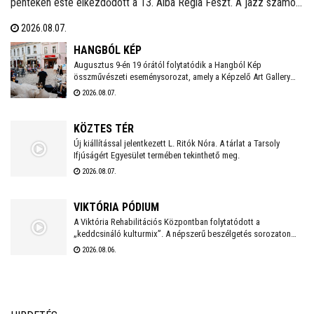
pénteken este elkezdődött a 13. Alba Regia Feszt. A jazz számos
stílusát felvonultató zenei kavalkádot a Hang-Szín-Tér Művészeti
2026.08.07.
Iskola végzős diákjainak fellépése nyitotta. Itt és a Szent István
Király Múzeum Díszudvarán szombaton és vasárnap este is
HANGBÓL KÉP
ingyenes koncertek várják a fehérváriakat és minden kedves
Augusztus 9-én 19 órától folytatódik a Hangból Kép
összművészeti eseménysorozat, amely a Képzelő Art Gallery
vendéget.
művészeti közösségéhez kapcsolódó kezdeményezésként,
2026.08.07.
Székesfehérvár Önkormányzata támogatásával valósul meg a
Belvárosban.
KÖZTES TÉR
Új kiállítással jelentkezett L. Ritók Nóra. A tárlat a Tarsoly
Ifjúságért Egyesület termében tekinthető meg.
2026.08.07.
VIKTÓRIA PÓDIUM
A Viktória Rehabilitációs Központban folytatódott a
„keddcsináló kulturmix”. A népszerű beszélgetés sorozaton
ezúttal is kivételes vendégek tisztelték meg a Viktória Pódium
2026.08.06.
rendezvényét.