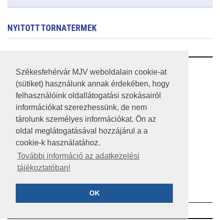
NYITOTT TORNATERMEK
RSS
Székesfehérvár MJV weboldalain cookie-at
(sütiket) használunk annak érdekében, hogy
A HONLAP 2017.03.31-I ÁLLAPOTA
felhasználóink oldallátogatási szokásairól
információkat szerezhessünk, de nem
JOGI NYILATKOZAT
tárolunk személyes információkat. Ön az
IMPRESSZUM
oldal meglátogatásával hozzájárul a a
cookie-k használatához.
MÉDIAAJÁNLAT
További információ az adatkezelési
tájékoztatóban!
KÖZÉRDEKŰ ADATOK
ADATVÉDELEM
OK
©2023 SZÉKESFEHÉRVÁR MEGYEI JOGÚ VÁROS