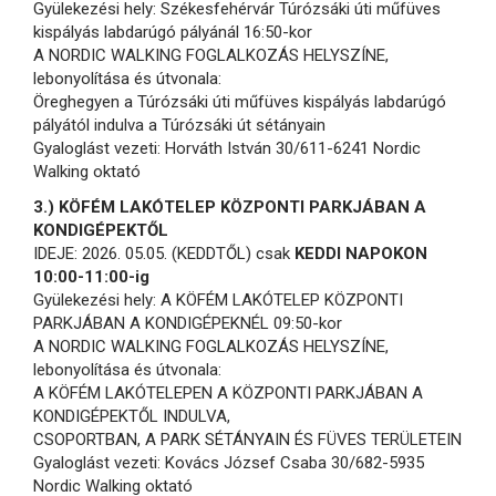
Gyülekezési hely: Székesfehérvár Túrózsáki úti műfüves
kispályás labdarúgó pályánál 16:50-kor
A NORDIC WALKING FOGLALKOZÁS HELYSZÍNE,
lebonyolítása és útvonala:
Öreghegyen a Túrózsáki úti műfüves kispályás labdarúgó
pályától indulva a Túrózsáki út sétányain
Gyaloglást vezeti: Horváth István 30/611-6241 Nordic
Walking oktató
3.) KÖFÉM LAKÓTELEP KÖZPONTI PARKJÁBAN A
KONDIGÉPEKTŐL
IDEJE: 2026. 05.05. (KEDDTŐL) csak
KEDDI NAPOKON
10:00-11:00-ig
Gyülekezési hely: A KÖFÉM LAKÓTELEP KÖZPONTI
PARKJÁBAN A KONDIGÉPEKNÉL 09:50-kor
A NORDIC WALKING FOGLALKOZÁS HELYSZÍNE,
lebonyolítása és útvonala:
A KÖFÉM LAKÓTELEPEN A KÖZPONTI PARKJÁBAN A
KONDIGÉPEKTŐL INDULVA,
CSOPORTBAN, A PARK SÉTÁNYAIN ÉS FÜVES TERÜLETEIN
Gyaloglást vezeti: Kovács József Csaba 30/682-5935
Nordic Walking oktató