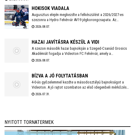
míg a férfiaknál a Veszprém és a Szeged küzd meg a serlegért. A
világklasszis csapatokat felvonultató kézilabdaünnepre jegyek már
HOKISOK VIADALA
kaphatók!
Augusztus elején megkezdte a felkészülést a 2026/2027-es
szezonra a Hydro Fehérvár AV19 jégkorongcsapata. Az
edzéseken részt vesz a FEHA19 hat fiatalja is, akik közül a
2026.08.07.
legjobb teljesítményt nyújtó játékos csatlakozhat a Volán
ICEHL-keretéhez.
HAZAI JAVÍTÁSRA KÉSZÜL A VIDI
A szezon második hazai bajnokiján a Szeged-Csanád Grosics
Akadémiát fogadja a Videoton FC Fehérvár, amely a
Kazincbarcika elleni vereséget követően szeretne ismét
2026.08.07.
győzelemmel örömet szerezni szurkolóinak.
BÍZVA A JÓ FOLYTATÁSBAN
4-0-ás győzelemmel kezdte a másodosztályú bajnokságot a
Videoton. A jó rajtot szombaton az első idegenbeli mérkőzés
követi, a tavaly még NB I-es Kazincbarcika otthonában.
2026.07.31.
NYITOTT TORNATERMEK