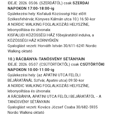
IDEJE: 2026. 05.06. (SZERDÁTÓL) csak
SZERDAI
NAPOKON 17:00-18:00-ig
Gyülekezési hely: Kisfaludi Közösségi Ház előtt
Székesfehérvár, Könyves Kálmán utca 10.) 16:50-kor
A NORDIC WALKING FOGLALKOZÁS HELYSZÍNE,
lebonyolítása és útvonala:
KISFALUDI KÖZÖSSÉGI HÁZ főbejáratától indulva, a
KÖZÖSSÉGI HÁZ KÖRNYÉKÉN
Gyaloglást vezeti: Horváth István 30/611-6241 Nordic
Walking oktató
10.) RÁCBÁNYA-TANÖSVÉNY SÉTÁNYAIN
IDEJE: 2026. 05.07. (CSÜTÖRTÖKTŐL) csak
CSÜTÖRTÖKI
NAPOKON 10:00-11:00-ig
Gyülekezési hely: (az APATINI UTCA FELÖLI
BEJÁRATÁNÁL Szfvár, Apatini utca) 09:50-kor
A NORDIC WALKING FOGLALKOZÁS HELYSZÍNE,
lebonyolítása és útvonala:
A RÁCBÁNYA, APATINI UTCA FELÖLI BEJÁRATÁTÓL - A
TANÖSVÉNY SÉTÁNYAIN
Gyaloglást vezeti: Kovács József Csaba 30/682-5935
Nordic Walking oktató