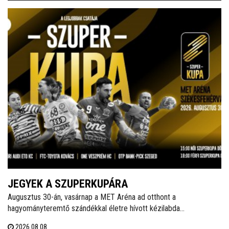
JEGYEK A SZUPERKUPÁRA
Augusztus 30-án, vasárnap a MET Aréna ad otthont a
hagyományteremtő szándékkal életre hívott kézilabda
szuperkupának. A hölgyeknél a Győri Audi ETO és a Ferencváros,
2026.08.08.