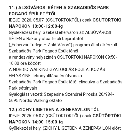
11.) ALSÓVÁROSI RÉTEN A SZABADIDŐS PARK
FOGADÓ ÉPÜLETÉTŐL
IDEJE: 2026. 05.07. (CSÜTÖRTÖKTŐL) csak
CSÜTÖRTÖKI
NAPOKON 10:00-12:00-ig
Gyülekezési hely: Székesfehérváron az ALSÓVÁROSI
RÉTEN a Bakony utca felöli bejáratától
(„Fehérvár Tüdeje – Zöld Város”) program által elkészült
Szabadidős Park Fogadó Épületénél
a rendezvény helyszínén CSÜTÖRTÖKI NAPOKON 09:50-
10:00 óra között
A NORDIC WALKING GYALOGLÁS FOGLALKOZÁS
HELYSZÍNE, lebonyolítása és útvonala:
Szabadidős Park Fogadó Épületétől elindulva a Szabadidős
Park sétányain
Gyaloglást vezeti: Szepesiné Szendrei Piroska 20/984-
5695 Nordic Walking oktató
12.) ZICHY LIGETBEN A ZENEPAVILONTÓL
IDEJE: 2026. 05.07. (CSÜTÖRTÖKTŐL) csak
CSÜTÖRTÖKI
NAPOKON 14:00-15:00-ig
Gyülekezési hely: (ZICHY LIGETBEN A ZENEPAVILON előtt