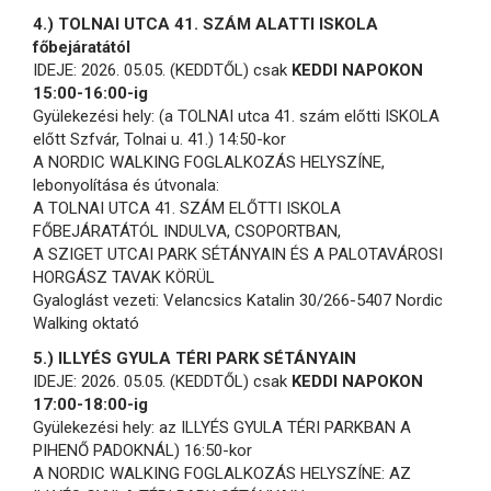
4.) TOLNAI UTCA 41. SZÁM ALATTI ISKOLA
főbejáratától
IDEJE: 2026. 05.05. (KEDDTŐL) csak
KEDDI NAPOKON
15:00-16:00-ig
Gyülekezési hely: (a TOLNAI utca 41. szám előtti ISKOLA
előtt Szfvár, Tolnai u. 41.) 14:50-kor
A NORDIC WALKING FOGLALKOZÁS HELYSZÍNE,
lebonyolítása és útvonala:
A TOLNAI UTCA 41. SZÁM ELŐTTI ISKOLA
FŐBEJÁRATÁTÓL INDULVA, CSOPORTBAN,
A SZIGET UTCAI PARK SÉTÁNYAIN ÉS A PALOTAVÁROSI
HORGÁSZ TAVAK KÖRÜL
Gyaloglást vezeti: Velancsics Katalin 30/266-5407 Nordic
Walking oktató
5.) ILLYÉS GYULA TÉRI PARK SÉTÁNYAIN
IDEJE: 2026. 05.05. (KEDDTŐL) csak
KEDDI NAPOKON
17:00-18:00-ig
Gyülekezési hely: az ILLYÉS GYULA TÉRI PARKBAN A
PIHENŐ PADOKNÁL) 16:50-kor
A NORDIC WALKING FOGLALKOZÁS HELYSZÍNE: AZ