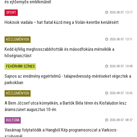
és ejtőernyős emlékműnél
SPORT
2026.08.07. 13:17
Hokisok viadala – hat fiatal küzd meg a Volán-keretbe kerülésért
KÖZLEMÉNYEK
2026.08.07. 13:11
Kedd éjfélig meghosszabbították és másodfokúra mérséklik a
hőségriasztást
FEHÉRVÁRI SZÍNES
2026.08.07. 10:48
Sajnos az eredmény egyértelmű - talajnedvesség-méréseket végeztek a
parkokban
KÖZLEMÉNYEK
2026.08.07. 10:45
A Bem József utca környékén, a Bartók Béla téren és Kisfaludon lesz
áramszünet augusztus 10-én
KULTÚRA
2026.08.07. 08:37
Vasárnap folytatódik a Hangból Kép programsorozat a Varkocs-
szobornál