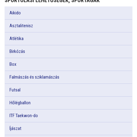
SPORTOLÁSI LEHETŐSÉGEK, SPORTÁGAK
Aikido
Asztalitenisz
Atlétika
Birkózás
Box
Falmászás és sziklamászás
Futsal
Hőlégballon
ITF Taekwon-do
Íjászat