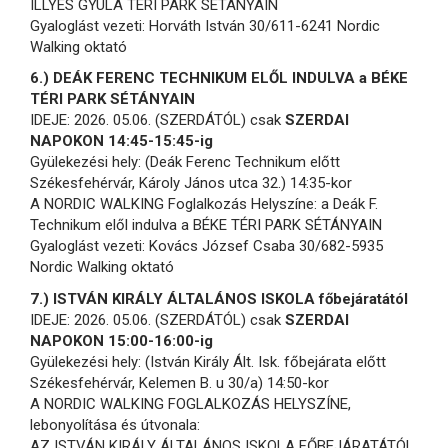
ILLYÉS GYULA TÉRI PARK SÉTÁNYAIN
Gyaloglást vezeti: Horváth István 30/611-6241 Nordic
Walking oktató
6.) DEÁK FERENC TECHNIKUM ELŐL INDULVA a BÉKE
TÉRI PARK SÉTÁNYAIN
IDEJE: 2026. 05.06. (SZERDÁTÓL) csak
SZERDAI
NAPOKON 14:45-15:45-ig
Gyülekezési hely: (Deák Ferenc Technikum előtt
Székesfehérvár, Károly János utca 32.) 14:35-kor
A NORDIC WALKING Foglalkozás Helyszíne: a Deák F.
Technikum elől indulva a BÉKE TÉRI PARK SÉTÁNYAIN
Gyaloglást vezeti: Kovács József Csaba 30/682-5935
Nordic Walking oktató
7.) ISTVÁN KIRÁLY ÁLTALÁNOS ISKOLA főbejáratától
IDEJE: 2026. 05.06. (SZERDÁTÓL) csak
SZERDAI
NAPOKON 15:00-16:00-ig
Gyülekezési hely: (István Király Ált. Isk. főbejárata előtt
Székesfehérvár, Kelemen B. u 30/a) 14:50-kor
A NORDIC WALKING FOGLALKOZÁS HELYSZÍNE,
lebonyolítása és útvonala:
AZ ISTVÁN KIRÁLY ÁLTALÁNOS ISKOLA FŐBEJÁRATÁTÓL