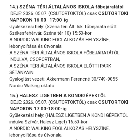
14.) SZÉNA TÉRI ÁLTALÁNOS ISKOLA főbejáratától
IDEJE: 2026. 05.07. (CSÜTÖRTÖKTŐL) csak
CSÜTÖRTÖKI
NAPOKON 16:00 -17:00-ig
Gyülekezési hely: (Széna téri Ált. Isk. főbejárata előtt
Székesfehérvár, Széna tér 10) 15:50-kor
A NORDIC WALKING FOGLALKOZÁS HELYSZÍNE,
lebonyolítása és útvonala:
A SZÉNA TÉRI ÁLTALÁNOS ISKOLA FŐBEJÁRATÁTÓL
INDULVA, CSOPORTBAN,
A SZÉNA TÉRI ÁLTALÁNOS ISKOLA ELŐTTI PARK
SÉTÁNYAIN
Gyaloglást vezeti: Akkermann Ferencné 30/749-9055
Nordic Walking oktató
15.) HALESZ LIGETBEN A KONDIGÉPEKTŐL
IDEJE: 2026. 05.07. (CSÜTÖRTÖKTŐL) csak
CSÜTÖRTÖKI
NAPOKON 17:00-18:00-ig
Gyülekezési hely: (HALESZ LIGETBEN A KONDI GÉPEKTŐL
indulva Szfvár, Halesz Liget) 16:50-kor
A NORDIC WALKING FOGLALKOZÁS HELYSZÍNE,
lebonyolítása és útvonala: