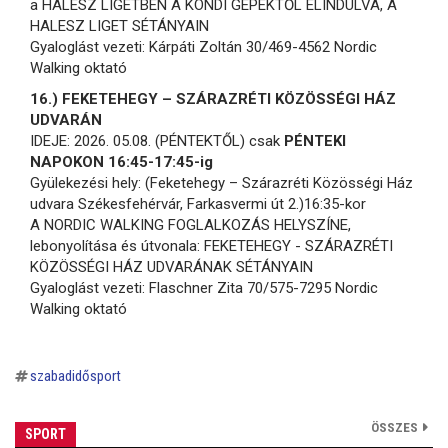
a HALESZ LIGETBEN A KONDI GÉPEKTŐL ELINDULVA, A
HALESZ LIGET SÉTÁNYAIN
Gyaloglást vezeti: Kárpáti Zoltán 30/469-4562 Nordic
Walking oktató
16.) FEKETEHEGY – SZÁRAZRÉTI KÖZÖSSÉGI HÁZ
UDVARÁN
IDEJE: 2026. 05.08. (PÉNTEKTŐL) csak
PÉNTEKI
NAPOKON 16:45-17:45-ig
Gyülekezési hely: (Feketehegy – Szárazréti Közösségi Ház
udvara Székesfehérvár, Farkasvermi út 2.)16:35-kor
A NORDIC WALKING FOGLALKOZÁS HELYSZÍNE,
lebonyolítása és útvonala: FEKETEHEGY - SZÁRAZRÉTI
KÖZÖSSÉGI HÁZ UDVARÁNAK SÉTÁNYAIN
Gyaloglást vezeti: Flaschner Zita 70/575-7295 Nordic
Walking oktató
szabadidősport
ÖSSZES
SPORT