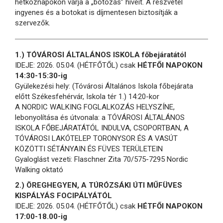
hétköznapokon várja a „botozás” híveit. A részvétel
ingyenes és a botokat is díjmentesen biztosítják a
szervezők.
1.) TÓVÁROSI ÁLTALÁNOS ISKOLA főbejáratától
IDEJE: 2026. 05.04. (HÉTFŐTŐL) csak
HÉTFŐI NAPOKON
14:30-15:30-ig
Gyülekezési hely: (Tóvárosi Általános Iskola főbejárata
előtt Székesfehérvár, Iskola tér 1.) 14:20-kor
A NORDIC WALKING FOGLALKOZÁS HELYSZÍNE,
lebonyolítása és útvonala: a TÓVÁROSI ÁLTALÁNOS
ISKOLA FŐBEJÁRATÁTÓL INDULVA, CSOPORTBAN, A
TÓVÁROSI LAKÓTELEP TORONYSOR ÉS A VASÚT
KÖZÖTTI SÉTÁNYAIN ÉS FÜVES TERÜLETEIN
Gyaloglást vezeti: Flaschner Zita 70/575-7295 Nordic
Walking oktató
2.) ÖREGHEGYEN, A TÚRÓZSÁKI ÚTI MŰFÜVES
KISPÁLYÁS FOCIPÁLYÁTÓL
IDEJE: 2026. 05.04. (HÉTFŐTŐL) csak
HÉTFŐI NAPOKON
17:00-18.00-ig