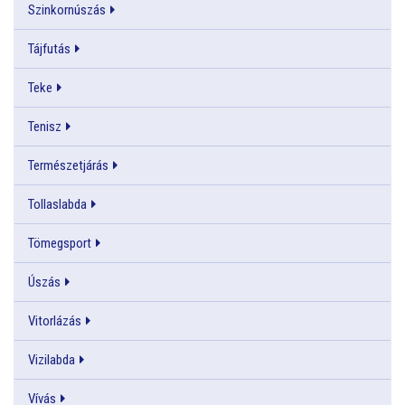
Szinkornúszás
Tájfutás
Teke
Tenisz
Természetjárás
Tollaslabda
Tömegsport
Úszás
Vitorlázás
Vizilabda
Vívás