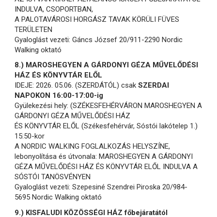
INDULVA, CSOPORTBAN,
A PALOTAVÁROSI HORGÁSZ TAVAK KÖRÜLI FÜVES
TERÜLETEN
Gyaloglást vezeti: Gáncs József 20/911-2290 Nordic
Walking oktató
8.) MAROSHEGYEN A GÁRDONYI GÉZA MŰVELŐDÉSI
HÁZ ÉS KÖNYVTÁR ELŐL
IDEJE: 2026. 05.06. (SZERDÁTÓL) csak
SZERDAI
NAPOKON 16:00-17:00-ig
Gyülekezési hely: (SZÉKESFEHÉRVÁRON MAROSHEGYEN A
GÁRDONYI GÉZA MŰVELŐDÉSI HÁZ
ÉS KÖNYVTÁR ELŐL (Székesfehérvár, Sóstói lakótelep 1.)
15:50-kor
A NORDIC WALKING FOGLALKOZÁS HELYSZÍNE,
lebonyolítása és útvonala: MAROSHEGYEN A GÁRDONYI
GÉZA MŰVELŐDÉSI HÁZ ÉS KÖNYVTÁR ELŐL INDULVA A
SÓSTÓI TANÖSVÉNYEN
Gyaloglást vezeti: Szepesiné Szendrei Piroska 20/984-
5695 Nordic Walking oktató
9.) KISFALUDI KÖZÖSSÉGI HÁZ főbejáratától