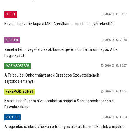
SPORT
2026.08.08. 07:07
Kézilabda szuperkupa a MET Arénában - elindult a jegyértékesítés
KULTÚRA
2026.08.07. 21:58
Zenél a tér! – végzős diákok koncertjével indult a háromnapos Alba
Regia Feszt
MAGYARORSZÁG
2026.08.07. 16:37
A Települési Önkormányzatok Országos Szövetségének
sajtóközleménye
FEHÉRVÁRI SZÍNES
2026.08.07. 16:04
Közös bringázásra hív szombaton reggel a Szentjánosbogár és a
Dawnbreakers
KÖZÉLET
2026.08.07. 15:03
A legendás székesfehérvári ejtőernyős alakulatra emlékeztek a repülős