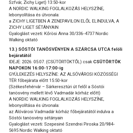
Szfvár, Zichy Liget) 13:50-kor
A NORDIC WALKING FOGLALKOZÁS HELYSZÍNE,
lebonyolítása és útvonala:
a ZICHY LIGETBEN A ZENEPAVILON ELŐL ELINDULVA, A
ZICHY LIGET SÉTÁNYAIN
Gyaloglást vezeti: Kőrösi Anna 30/336-4737 Nordic
Walking oktató
13.) SÓSTÓI TANÖSVÉNYEN A SZÁRCSA UTCA felöli
bejáratától
IDEJE: 2026. 05.07. (CSÜTÖRTÖKTŐL) csak
CSÜTÖRTÖK
NAPOKON 16:00-17:00-ig
GYÜLEKEZÉS HELYSZÍNE: AZ ALSÓVÁROSI KÖZÖSSÉGI
TÉR főbejárata előtt 15:50-kor
(Székesfehérvár – Sárkeresztúri út felől a Sóstói
tanösvény mellett lévő Vadmadár kórház előtt)
A NORDIC WALKING FOGLALKOZÁS HELYSZÍNE,
lebonyolítása és útvonala:
az Alóvárosi Vadmadár kórház főbejáratától indulva a
Sóstói tanösvény sétányain
Gyaloglást vezeti: Szepesiné Szendrei Piroska 20/984-
5695 Nordic Walking oktató