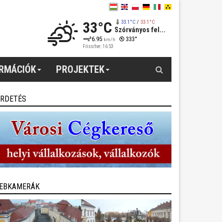
33°C
33.1°C
/
33.1°C
Szórványos fel...
6.95
333°
km/h
Frissítve: 16:53
Keresés
ORMÁCIÓK
PROJEKTEK
IRDETÉS
EBKAMERÁK