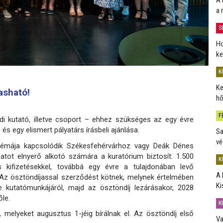
a 
S
Ho
ke
K
Ke
vasható!
hő
F
di kutató, illetve csoport – ehhez szükséges az egy évre
 és egy elismert pályatárs írásbeli ajánlása.
Sa
vé
s témája kapcsolódik Székesfehérvárhoz vagy Deák Dénes
atot elnyerő alkotó számára a kuratórium biztosít: 1.500
K
kifizetésekkel, továbbá egy évre a tulajdonában levő
A 
 Az ösztöndíjassal szerződést kötnek, melynek értelmében
Ki
ie kutatómunkájáról, majd az ösztöndíj lezárásakor, 2028
őle.
K
, melyeket augusztus 1-jéig bírálnak el. Az ösztöndíj első
Va