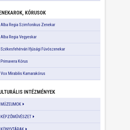
ENEKAROK, KÓRUSOK
Alba Regia Szimfonikus Zenekar
Alba Regia Vegyeskar
Székesfehérvári Ifjúsági Fúvószenekar
Primavera Kórus
Vox Mirabilis Kamarakórus
ULTURÁLIS INTÉZMÉNYEK
MÚZEUMOK
KÉPZŐMŰVÉSZET
KÖNYVTÁRAK