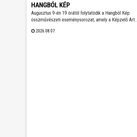
HANGBÓL KÉP
Augusztus 9-én 19 órától folytatódik a Hangból Kép
összművészeti eseménysorozat, amely a Képzelő Art
Gallery művészeti közösségéhez kapcsolódó
2026.08.07.
kezdeményezésként, Székesfehérvár Önkormányzata
támogatásával valósul meg a Belvárosban.