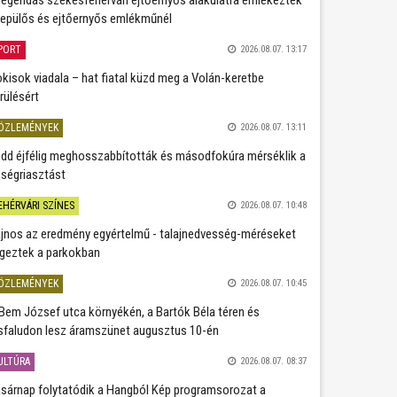
repülős és ejtőernyős emlékműnél
PORT
2026.08.07. 13:17
kisok viadala – hat fiatal küzd meg a Volán-keretbe
rülésért
ÖZLEMÉNYEK
2026.08.07. 13:11
dd éjfélig meghosszabbították és másodfokúra mérséklik a
ségriasztást
EHÉRVÁRI SZÍNES
2026.08.07. 10:48
jnos az eredmény egyértelmű - talajnedvesség-méréseket
geztek a parkokban
ÖZLEMÉNYEK
2026.08.07. 10:45
Bem József utca környékén, a Bartók Béla téren és
sfaludon lesz áramszünet augusztus 10-én
ULTÚRA
2026.08.07. 08:37
sárnap folytatódik a Hangból Kép programsorozat a