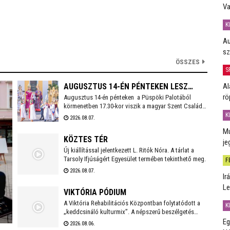
Va
K
Au
sz
ÖSSZES
S
Al
AUGUSZTUS 14-ÉN PÉNTEKEN LESZ
rö
Augusztus 14-én pénteken a Püspöki Palotából
SZÉKESFEHÉRVÁR FOGADALMI
körmenetben 17.30-kor viszik a magyar Szent Család
SZENTMISÉJE
(Szent István, Boldog Gizella, Szent Imre) ereklyéit a
K
2026.08.07.
Székesegyházba. Az ereklyék elhelyezése után 18
Mú
órakor kezdődik a koncelebrált ünnepi szentmise
KÖZTES TÉR
Spányi Antal vezetésével.
je
Új kiállítással jelentkezett L. Ritók Nóra. A tárlat a
Tarsoly Ifjúságért Egyesület termében tekinthető meg.
F
2026.08.07.
Ir
Le
VIKTÓRIA PÓDIUM
A Viktória Rehabilitációs Központban folytatódott a
K
„keddcsináló kulturmix”. A népszerű beszélgetés
sorozaton ezúttal is kivételes vendégek tisztelték
Eg
2026.08.06.
meg a Viktória Pódium rendezvényét.