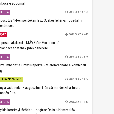
rkocs-szobornál
ULTÚRA
2026.08.07. 07:08
gusztus 14-én pénteken lesz Székesfehérvár fogadalmi
entmiséje
PORT
2026.08.07. 06:42
aposan átalakul a MÁV Előre Foxconn női
plabdacsapatának játékoskerete
ULTÚRA
2026.08.06. 20:23
zeumbérlet a Királyi Napokra - féláronkapható a kombinált
gy
EHÉRVÁRI SZÍNES
2026.08.06. 19:07
ány a vadszeder – augusztus 9-én vár mindenkit a túrára
ncsés Rita
ULTÚRA
2026.08.06. 16:37
y kis kosárnyi törődés – segítse Ön is a Nemzetközi