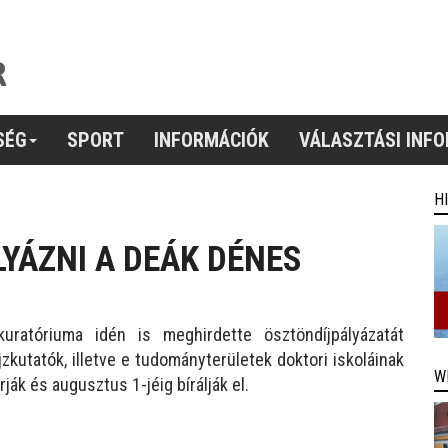
SÉG
SPORT
INFORMÁCIÓK
VÁLASZTÁSI INF
H
LYÁZNI A DEÁK DÉNES
uratóriuma idén is meghirdette ösztöndíjpályázatát
kutatók, illetve e tudományterületek doktori iskoláinak
W
ják és augusztus 1-jéig bírálják el.