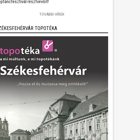
ptáncfesztivál résztvevőit!
TOVÁBBI HÍREK
ZÉKESFEHÉRVÁR TOPOTÉKA