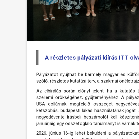
A részletes pályázati kiírás ITT ol
Pályázatot nyújthat be bármely magyar és külföl
szóló, részletes kutatási terv, a szakmai önéletrajz
Az elbírálás során előnyt jelent, ha a kutatá
szellemi örökségéhez, gyűjteményéhez. A pályáz
USA dollárnak megfelelő összeget negyedéves 
kétszobás, budapesti lakás használatának jogát.
negyedévente írásbeli beszámolót kell készíten
januárjáig egy összefoglaló tanulmányt is várnak t
2026. június 16-ig lehet beküldeni a pályázatokat