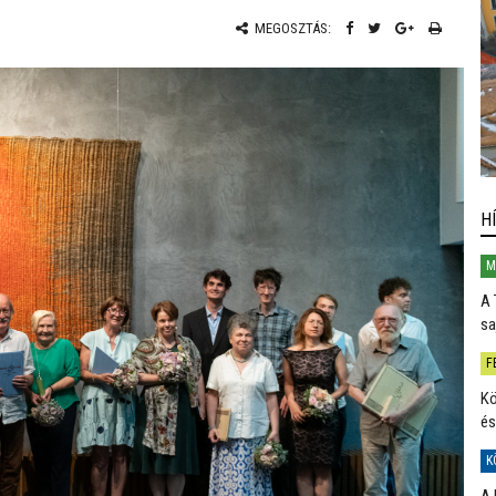
MEGOSZTÁS:
H
M
A 
sa
F
Kö
és
K
A 