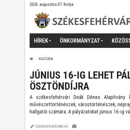
2026. augusztus 07. Ibolya
HÍREK
ÖNKORMÁNYZAT
KÖZÖS
KULTÚRA
JÚNIUS 16-IG LEHET PÁ
ÖSZTÖNDÍJRA
A székesfehérvári Deák Dénes Alapítvány k
művészettörténészek, várostörténészek, néprajz
hallgatói számára. A pályázatokat június 16-ig vár
SZEKESFEHERVAR.HU
.