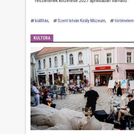
részletének kifizetése 2027 áprilisában várható.
kiállítás
Szent István Király Múzeum
történelem
KULTÚRA