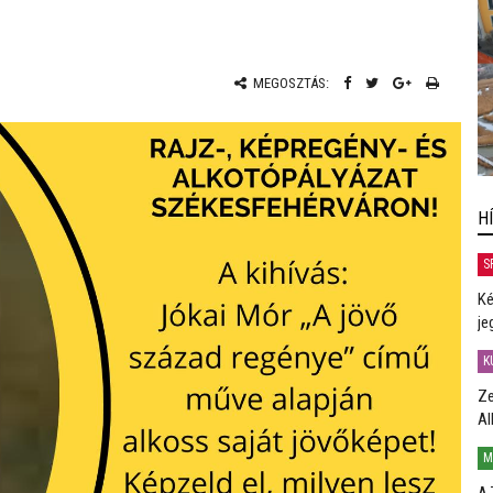
MEGOSZTÁS:
H
S
Ké
je
K
Ze
Al
M
A 