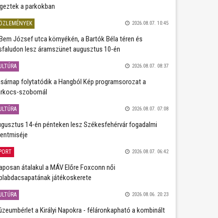
geztek a parkokban
ÖZLEMÉNYEK
2026.08.07. 10:45
Bem József utca környékén, a Bartók Béla téren és
sfaludon lesz áramszünet augusztus 10-én
ULTÚRA
2026.08.07. 08:37
sárnap folytatódik a Hangból Kép programsorozat a
rkocs-szobornál
ULTÚRA
2026.08.07. 07:08
gusztus 14-én pénteken lesz Székesfehérvár fogadalmi
entmiséje
PORT
2026.08.07. 06:42
aposan átalakul a MÁV Előre Foxconn női
plabdacsapatának játékoskerete
ULTÚRA
2026.08.06. 20:23
zeumbérlet a Királyi Napokra - féláronkapható a kombinált