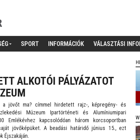
SÉG
SPORT
INFORMÁCIÓK
VÁLASZTÁSI INF
H
ETT ALKOTÓI PÁLYÁZATOT
ÚZEUM
a jövőt ma? címmel hirdetett rajz-, képregény- és
lekedési Múzeum Ipartörténeti és Alumíniumipari
W
00 Emlékévhez kapcsolódóan három korcsoportban
saját jövőképüket. A beadási határidő június 15., ezt
k Éjszakáján.