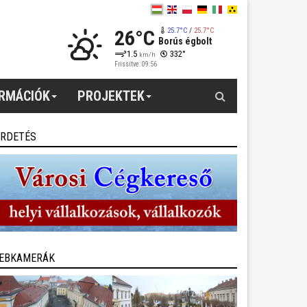
26°C
25.7°C
/
25.7°C
Borús égbolt
1.5
332°
km/h
Frissítve: 09:56
Keresés
ORMÁCIÓK
PROJEKTEK
IRDETÉS
EBKAMERÁK