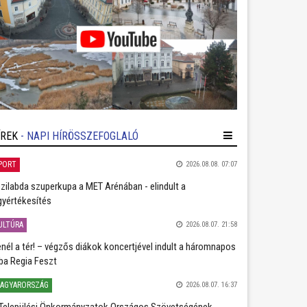
ÍREK
- NAPI HÍRÖSSZEFOGLALÓ
PORT
2026.08.08. 07:07
zilabda szuperkupa a MET Arénában - elindult a
gyértékesítés
ULTÚRA
2026.08.07. 21:58
nél a tér! – végzős diákok koncertjével indult a háromnapos
ba Regia Feszt
AGYARORSZÁG
2026.08.07. 16:37
Települési Önkormányzatok Országos Szövetségének