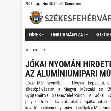
2026. augusztus 08. László, Domonkos
HÍREK
ÖNKORMÁNYZAT
KÖZÖS
KULTÚRA
JÓKAI NYOMÁN HIRDET
AZ ALUMÍNIUMIPARI M
Jókai Mór nyomában – Hogyan képzeljük el 
alkotópályázatot a Magyar Műszaki és Köz
Gyűjteménye Székesfehérváron. A Jókai 2
pályázhatnak a fiatalok, akik megalkothatják 
követően valamennyi művet kiállítják a Múzeumo