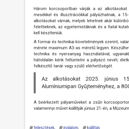
Három korcsoportban várják a az alkotásokat. 
mesékkel és illusztrációkkal pályázhatnak, a 15
alkotásokat várnak, melyek lehetnek akár különböz
felettieknek, az egyetemistáknak és a fiatal ku
kell készíteniük.
A formai és technikai követelmények szerint, val
mérete maximum A3-as méretű legyen. Készülhet
technika és nyersanyag használatával, ugyanak
hátoldalán kérik feltüntetni a pályázó nevét, éle
felkészítő tanár vagy szülő elérhetőségét.
Az alkotásokat 2025. június 15-
Alumíniumipari Gyűjteményhez, a 800
A beérkezett pályaműveket a zsűri korcsoportonk
valamennyi művet kiállítják június 21-én, a Múzeu
fejlesztések
irodalom
kiállítás