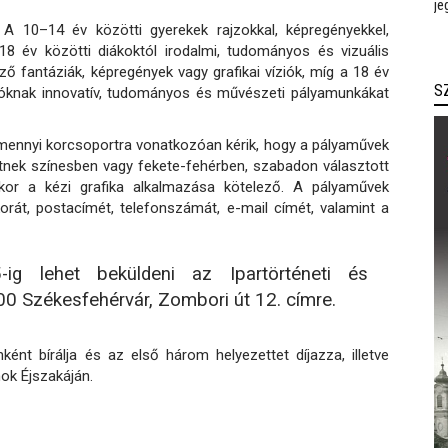
je
A 10–14 év közötti gyerekek rajzokkal, képregényekkel,
-18 év közötti diákoktól irodalmi, tudományos és vizuális
ő fantáziák, képregények vagy grafikai víziók, míg a 18 év
S
tatóknak innovatív, tudományos és művészeti pályamunkákat
amennyi korcsoportra vonatkozóan kérik, hogy a pályaművek
nek színesben vagy fekete-fehérben, szabadon választott
kor a kézi grafika alkalmazása kötelező. A pályaművek
tkorát, postacímét, telefonszámát, e-mail címét, valamint a
ig lehet beküldeni az Ipartörténeti és
0 Székesfehérvár, Zombori út 12. címre.
ént bírálja és az első három helyezettet díjazza, illetve
mok Éjszakáján.