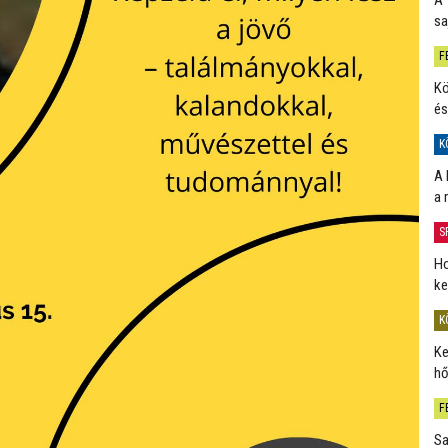
sa
F
Kö
és
K
A 
a 
S
Ho
ke
K
Ke
hő
F
Sa