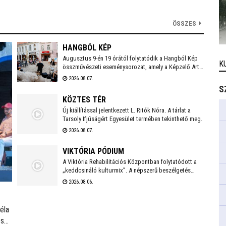
ÖSSZES
HANGBÓL KÉP
Augusztus 9-én 19 órától folytatódik a Hangból Kép
K
összművészeti eseménysorozat, amely a Képzelő Art
Gallery művészeti közösségéhez kapcsolódó
2026.08.07.
kezdeményezésként, Székesfehérvár Önkormányzata
S
támogatásával valósul meg a Belvárosban.
KÖZTES TÉR
Új kiállítással jelentkezett L. Ritók Nóra. A tárlat a
Tarsoly Ifjúságért Egyesület termében tekinthető meg.
2026.08.07.
VIKTÓRIA PÓDIUM
A Viktória Rehabilitációs Központban folytatódott a
„keddcsináló kulturmix”. A népszerű beszélgetés
sorozaton ezúttal is kivételes vendégek tisztelték
2026.08.06.
meg a Viktória Pódium rendezvényét.
éla
szt.