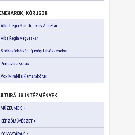
ENEKAROK, KÓRUSOK
Alba Regia Szimfonikus Zenekar
Alba Regia Vegyeskar
Székesfehérvári Ifjúsági Fúvószenekar
Primavera Kórus
Vox Mirabilis Kamarakórus
ULTURÁLIS INTÉZMÉNYEK
MÚZEUMOK
KÉPZŐMŰVÉSZET
KÖNYVTÁRAK