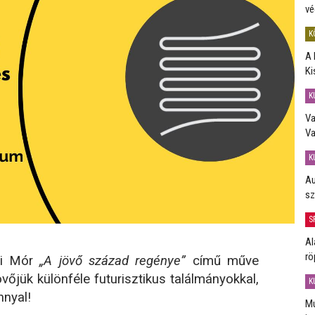
vé
K
A 
Ki
K
Va
Va
K
Au
sz
S
Al
rö
ai Mór
„A jövő század regénye”
című műve
övőjük különféle futurisztikus találmányokkal,
K
nnyal!
Mú