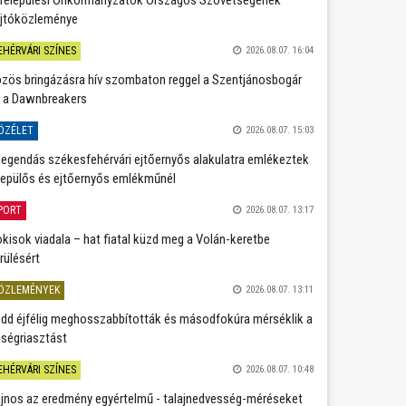
jtóközleménye
EHÉRVÁRI SZÍNES
2026.08.07. 16:04
zös bringázásra hív szombaton reggel a Szentjánosbogár
 a Dawnbreakers
ÖZÉLET
2026.08.07. 15:03
legendás székesfehérvári ejtőernyős alakulatra emlékeztek
repülős és ejtőernyős emlékműnél
PORT
2026.08.07. 13:17
kisok viadala – hat fiatal küzd meg a Volán-keretbe
rülésért
ÖZLEMÉNYEK
2026.08.07. 13:11
dd éjfélig meghosszabbították és másodfokúra mérséklik a
ségriasztást
EHÉRVÁRI SZÍNES
2026.08.07. 10:48
jnos az eredmény egyértelmű - talajnedvesség-méréseket