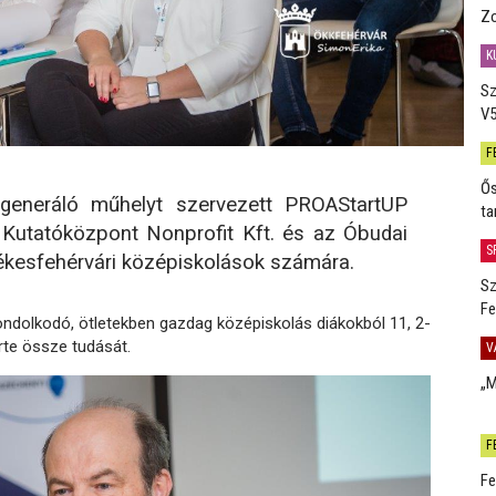
Zo
K
Sz
V5
F
Ős
generáló műhelyt szervezett PROAStartUP
ta
Kutatóközpont Nonprofit Kft. és az Óbudai
S
kesfehérvári középiskolások számára.
Sz
Fe
ondolkodó, ötletekben gazdag középiskolás diákokból 11, 2-
rte össze tudását.
V
„M
F
Fe