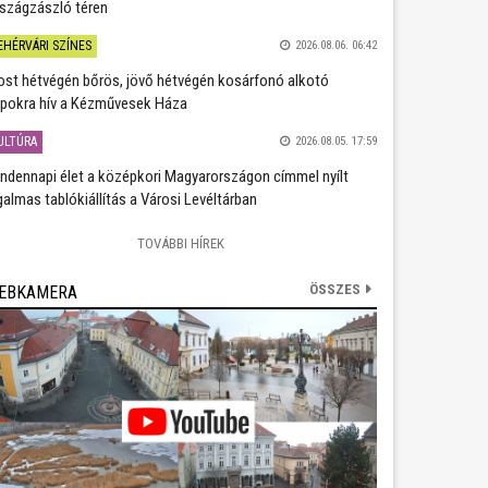
szágzászló téren
EHÉRVÁRI SZÍNES
2026.08.06. 06:42
st hétvégén bőrös, jövő hétvégén kosárfonó alkotó
pokra hív a Kézművesek Háza
ULTÚRA
2026.08.05. 17:59
ndennapi élet a középkori Magyarországon címmel nyílt
galmas tablókiállítás a Városi Levéltárban
TOVÁBBI HÍREK
ÖSSZES
EBKAMERA