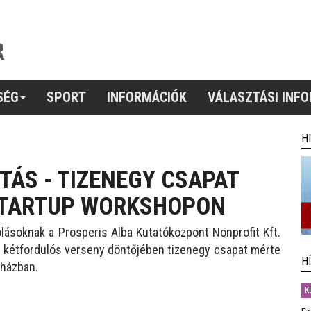
SÉG
SPORT
INFORMÁCIÓK
VÁLASZTÁSI INF
H
TÁS - TIZENEGY CSAPAT
STARTUP WORKSHOPON
ásoknak a Prosperis Alba Kutatóközpont Nonprofit Kft.
A kétfordulós verseny döntőjében tizenegy csapat mérte
H
-házban.
K