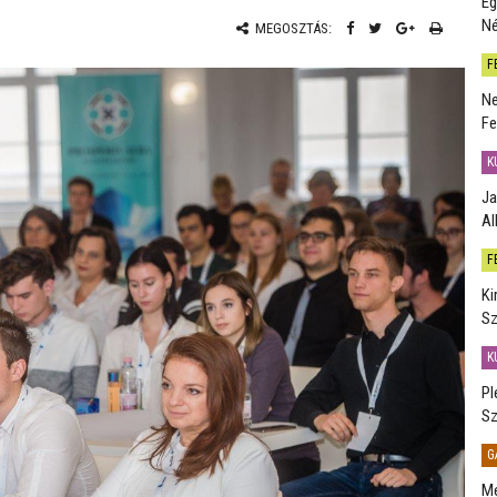
Eg
Né
MEGOSZTÁS:
F
Ne
Fe
K
Ja
Al
F
Ki
Sz
K
Pl
Sz
G
Me