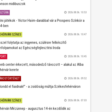
nson midibuszok
ULTÚRA
2026.08.06. 10:53
íni játékok - Victor Haïm-darabbal vár a Prospero Színkör a
4-ben
EHÉRVÁRI SZÍNES
2026.08.06. 10:47
szel folytatja az ingyenes, szülésre felkészítő
nfolyamokat az Egészségfejlesztési Iroda
PORT
2026.08.06. 10:45
erb center érkezett, másodedző távozott – alakul az Alba
hérvár kerete
ÁROSTÖRTÉNET
2026.08.06. 09:52
ondd el fiaidnak!” - a zsidóság múltja Székesfehérváron
EHÉRVÁRI SZÍNES
2026.08.06. 07:03
hérvári Mézünnep - augusztus 14-én kezdődik az