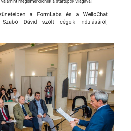
, valamint megismerkednek a startupok világával.
szüneteiben a FormLabs és a WelloChat
 Szabó Dávid szólt cégeik indulásáról,