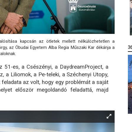
valósítása kapcsán az ötletek mellett nélkülözhetetlen a
3
yörgy, az Óbudai Egyetem Alba Regia Műszaki Kar dékánja a
aloknak.
z 51-es, a Csészényi, a DaydreamProject, a
, a Liliomok, a Pe-teleki, a Széchenyi Utopy,
eladata az volt, hogy egy problémát a saját
melyet először megoldandó feladattá, majd