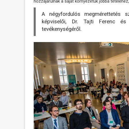
hozzájárulnak a saját környezetük jobbá tételéhez
A négyfordulós megmérettetés 
képviselői, Dr. Tajti Ferenc és
tevékenységéről.