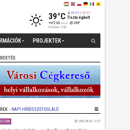
39°C
39.2°C
/
39.2°C
Tiszta égbolt
2.65
269°
km/h
Frissítve: 15:53
Keresés
ORMÁCIÓK
PROJEKTEK
IRDETÉS
ÍREK
- NAPI HÍRÖSSZEFOGLALÓ
ULTÚRA
2026.08.06. 16:37