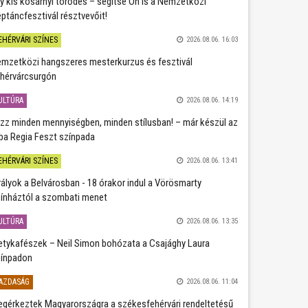
y kis kosárnyi törődés – segítse Ön is a Nemzetközi
ptáncfesztivál résztvevőit!
EHÉRVÁRI SZÍNES
2026.08.06. 16:03
mzetközi hangszeres mesterkurzus és fesztivál
hérvárcsurgón
ULTÚRA
2026.08.06. 14:19
zz minden mennyiségben, minden stílusban! – már készül az
ba Regia Feszt színpada
EHÉRVÁRI SZÍNES
2026.08.06. 13:41
rályok a Belvárosban - 18 órakor indul a Vörösmarty
ínháztól a szombati menet
ULTÚRA
2026.08.06. 13:35
etykafészek – Neil Simon bohózata a Csajághy Laura
ínpadon
AZDASÁG
2026.08.06. 11:04
gérkeztek Magyarországra a székesfehérvári rendeltetésű