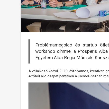
Problémamegoldó és startup ötlet
workshop címmel a Prosperis Alba 
Egyetem Alba Regia Műszaki Kar szé
A vállalkozó kedvű, 9−13. évfolyamos, kreatívan g
4 főből álló csapat pénteken a Hiemer-házban mé