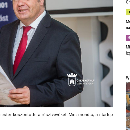
Or
F
Mo
na
K
Mi
iz
W
ester köszöntötte a résztvevőket. Mint mondta, a startup