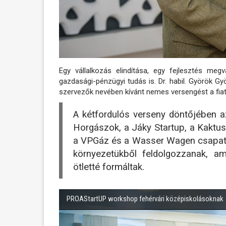
Egy vállalkozás elindítása, egy fejlesztés meg
gazdasági-pénzügyi tudás is. Dr. habil. Györök G
szervezők nevében kívánt nemes versengést a fiat
A kétfordulós verseny döntőjében a
Horgászok, a Jáky Startup, a Kaktusz
a VPGáz és a Wasser Wagen csapat f
környezetükből feldolgozzanak, a
ötletté formáltak.
PROAStartUP workshop fehérvári középiskolásoknak