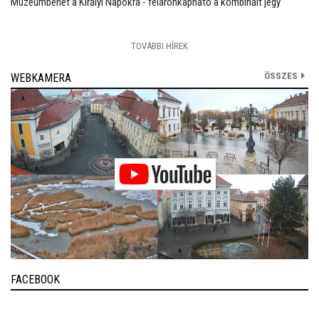
Múzeumbérlet a Királyi Napokra - féláronkapható a kombinált jegy
TOVÁBBI HÍREK
ÖSSZES
WEBKAMERA
FACEBOOK