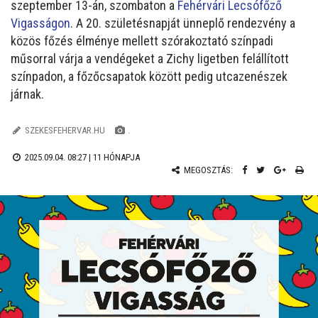
szeptember 13-án, szombaton a
Fehérvári Lecsófőző
Vigasságon
. A 20. születésnapját ünneplő rendezvény a
közös főzés élménye mellett szórakoztató színpadi
műsorral várja a vendégeket a Zichy ligetben felállított
színpadon, a főzőcsapatok között pedig utcazenészek
járnak.
SZEKESFEHERVAR.HU
.
2025.09.04. 08:27 |
11 HÓNAPJA
MEGOSZTÁS: