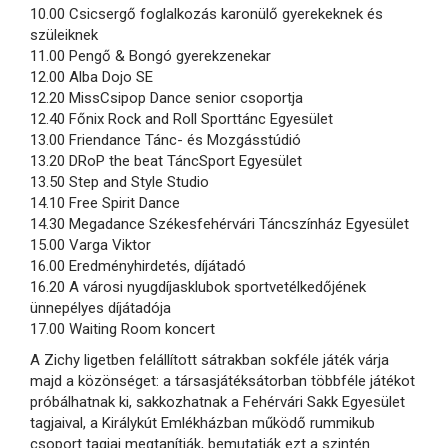
10.00 Csicsergő foglalkozás karonülő gyerekeknek és
szüleiknek
11.00 Pengő & Bongó gyerekzenekar
12.00 Alba Dojo SE
12.20 MissCsipop Dance senior csoportja
12.40 Főnix Rock and Roll Sporttánc Egyesület
13.00 Friendance Tánc- és Mozgásstúdió
13.20 DRoP the beat TáncSport Egyesület
13.50 Step and Style Studio
14.10 Free Spirit Dance
14.30 Megadance Székesfehérvári Táncszínház Egyesület
15.00 Varga Viktor
16.00 Eredményhirdetés, díjátadó
16.20 A városi nyugdíjasklubok sportvetélkedőjének
ünnepélyes díjátadója
17.00 Waiting Room koncert
A Zichy ligetben felállított sátrakban sokféle játék várja
majd a közönséget: a társasjátéksátorban többféle játékot
próbálhatnak ki, sakkozhatnak a Fehérvári Sakk Egyesület
tagjaival, a Királykút Emlékházban működő rummikub
csoport tagjai megtanítják, bemutatják ezt a szintén