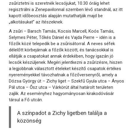
zsűriztetni is szeretnék lecsójukat, 10.30 óráig lehet
regisztrálni a Zenepavilonnal szemben lévő standnál, az itt
kapott időbeosztás alapján mutathatják majd be
„alkotásukat” az ítészeknek.
A zsűri – Barsch Tamás, Kocsis Marcell, Koós Tamás,
Selymes Péter, Tőkés Dániel és Vajda Pierre – idén is a
főzők közé telepedik be a zsűrisátorral. A neves séfek
délelőtt körbejárnak a főzők között, és tanácsokkal is
ellátják a csapatokat annak érdekében, hogy igazán jó
lecsók készüljenek. Megéri jelentkezni a zsűrizésre, hiszen
a legjobbnak választott ételeket készítő csapatok értékes
nyereményekkel távozhatnak a főzőversenyről, amely a
Dózsa György út – Zichy liget – Szekfű Gyula utca – Ányos
Pál utca – Ősz utca – Várkörút által határolt területen
zajlik. Az eseményhez hagyományosan kirakodóvásár
társul a Fő utcán.
A színpadot a Zichy ligetben találja a
közönség