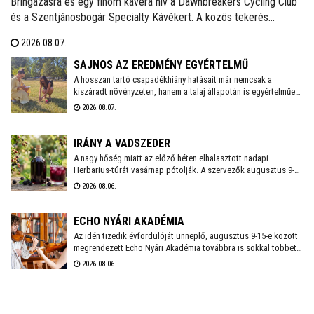
Bringázásra és egy finom kávéra hív a Dawnbreakers Cycling Club
és a Szentjánosbogár Specialty Kávékert. A közös tekerés
augusztus 8-án, szombaton reggel 8.00 órakor indul a Liszt Ferenc
2026.08.07.
utcai vendéglátóhelytől, az ingyenes programhoz bármilyen
kerékpárral lehet csatlakozni.
SAJNOS AZ EREDMÉNY EGYÉRTELMŰ
A hosszan tartó csapadékhiány hatásait már nemcsak a
kiszáradt növényzeten, hanem a talaj állapotán is egyértelműen
mérni lehet. A Városgondnokság szakemberei talajnedvesség-
2026.08.07.
mérő műszerrel vizsgálták meg Székesfehérvár több parkjának
és zöldterületének talaját, hogy pontos képet kapjanak a
jelenlegi helyzetről.
IRÁNY A VADSZEDER
A nagy hőség miatt az előző héten elhalasztott nadapi
Herbarius-túrát vasárnap pótolják. A szervezők augusztus 9-én
várnak mindenkit, aki szívesen csatlakozna a programhoz, hogy
2026.08.06.
a vitaminokban és ásványi anyagokban gazdag vadszederből
gyűjtsön Lencsés Rita gyógynövényszakértő vezetésével. A túra
Nadapról indul, a részvételhez ezúttal is előzetes
ECHO NYÁRI AKADÉMIA
bejelentkezést kérnek a szokásos elérhetőségeken.
Az idén tizedik évfordulóját ünneplő, augusztus 9-15-e között
megrendezett Echo Nyári Akadémia továbbra is sokkal többet
kínál, mint egy hagyományos zenei mesterkurzus. A családias
2026.08.06.
légkörnek, az intenzív művészi programnak és a különleges
környezetben történő elvonulásnak köszönhetően az Akadémia
egyedülálló találkozási pontja a művésztanároknak, a fiatal
zenészeknek és a közönségnek.