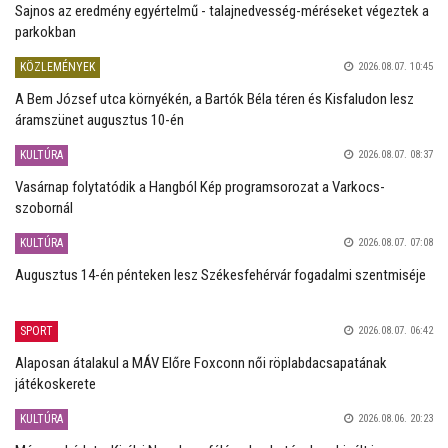
Sajnos az eredmény egyértelmű - talajnedvesség-méréseket végeztek a
parkokban
KÖZLEMÉNYEK
2026.08.07. 10:45
A Bem József utca környékén, a Bartók Béla téren és Kisfaludon lesz
áramszünet augusztus 10-én
KULTÚRA
2026.08.07. 08:37
Vasárnap folytatódik a Hangból Kép programsorozat a Varkocs-
szobornál
KULTÚRA
2026.08.07. 07:08
Augusztus 14-én pénteken lesz Székesfehérvár fogadalmi szentmiséje
SPORT
2026.08.07. 06:42
Alaposan átalakul a MÁV Előre Foxconn női röplabdacsapatának
játékoskerete
KULTÚRA
2026.08.06. 20:23