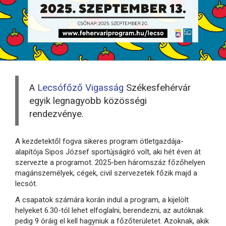
A
Lecsófőző Vigasság
Székesfehérvár
egyik legnagyobb közösségi
rendezvénye.
A kezdetektől fogva sikeres program ötletgazdája-
alapítója Sipos József sportújságíró volt, aki hét éven át
szervezte a programot. 2025-ben háromszáz főzőhelyen
magánszemélyek, cégek, civil szervezetek főzik majd a
lecsót.
A csapatok számára korán indul a program, a kijelölt
helyeket 6.30-tól lehet elfoglalni, berendezni, az autóknak
pedig 9 óráig el kell hagyniuk a főzőterületet. Azoknak, akik