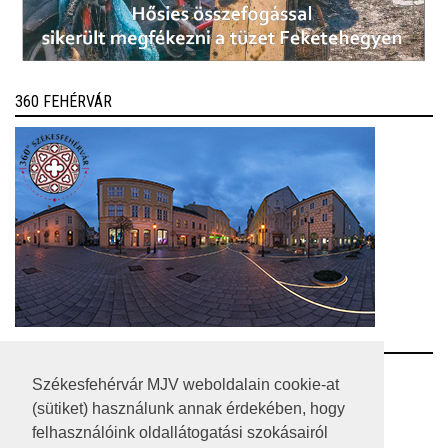
360 FEHÉRVÁR
RSS
Székesfehérvár MJV weboldalain cookie-at
(sütiket) használunk annak érdekében, hogy
A HONLAP 2017.03.31-I ÁLLAPOTA
felhasználóink oldallátogatási szokásairól