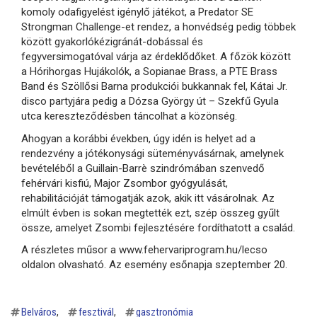
komoly odafigyelést igénylő játékot, a Predator SE
Strongman Challenge-et rendez, a honvédség pedig többek
között gyakorlókézigránát-dobással és
fegyversimogatóval várja az érdeklődőket. A főzök között
a Hórihorgas Hujákolók, a Sopianae Brass, a PTE Brass
Band és Szöllősi Barna produkciói bukkannak fel, Kátai Jr.
disco partyjára pedig a Dózsa György út – Szekfű Gyula
utca kereszteződésben táncolhat a közönség.
Ahogyan a korábbi években, úgy idén is helyet ad a
rendezvény a jótékonysági süteményvásárnak, amelynek
bevételéből a Guillain-Barrè szindrómában szenvedő
fehérvári kisfiú, Major Zsombor gyógyulását,
rehabilitációját támogatják azok, akik itt vásárolnak. Az
elmúlt évben is sokan megtették ezt, szép összeg gyűlt
össze, amelyet Zsombi fejlesztésére fordíthatott a család.
A részletes műsor a www.fehervariprogram.hu/lecso
oldalon olvasható. Az esemény esőnapja szeptember 20.
Belváros
fesztivál
gasztronómia