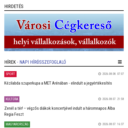
HIRDETÉS
HÍREK
- NAPI HÍRÖSSZEFOGLALÓ
SPORT
2026.08.08. 07:07
Kézilabda szuperkupa a MET Arénában - elindult a jegyértékesítés
KULTÚRA
2026.08.07. 21:58
Zenél a tér! – végzős diákok koncertjével indult a háromnapos Alba
Regia Feszt
MAGYARORSZÁG
2026.08.07. 16:37