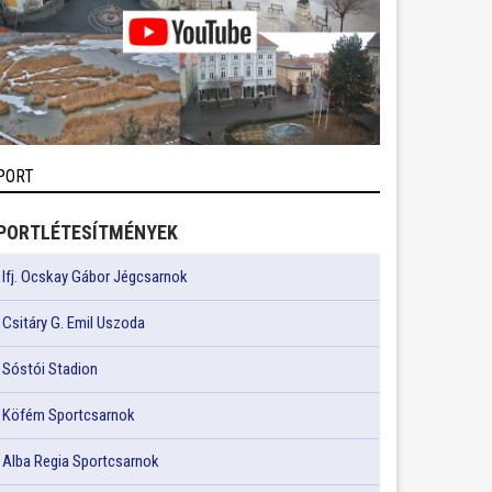
PORT
PORTLÉTESÍTMÉNYEK
Ifj. Ocskay Gábor Jégcsarnok
Csitáry G. Emil Uszoda
Sóstói Stadion
Köfém Sportcsarnok
Alba Regia Sportcsarnok