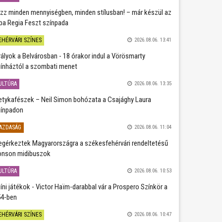
zz minden mennyiségben, minden stílusban! – már készül az
ba Regia Feszt színpada
EHÉRVÁRI SZÍNES
2026.08.06. 13:41
rályok a Belvárosban - 18 órakor indul a Vörösmarty
ínháztól a szombati menet
ULTÚRA
2026.08.06. 13:35
etykafészek – Neil Simon bohózata a Csajághy Laura
ínpadon
AZDASÁG
2026.08.06. 11:04
gérkeztek Magyarországra a székesfehérvári rendeltetésű
nson midibuszok
ULTÚRA
2026.08.06. 10:53
íni játékok - Victor Haïm-darabbal vár a Prospero Színkör a
4-ben
EHÉRVÁRI SZÍNES
2026.08.06. 10:47