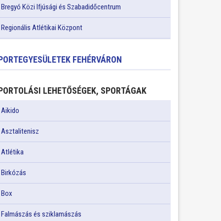
Bregyó Közi Ifjúsági és Szabadidőcentrum
Regionális Atlétikai Központ
PORTEGYESÜLETEK FEHÉRVÁRON
PORTOLÁSI LEHETŐSÉGEK, SPORTÁGAK
Aikido
Asztalitenisz
Atlétika
Birkózás
Box
Falmászás és sziklamászás