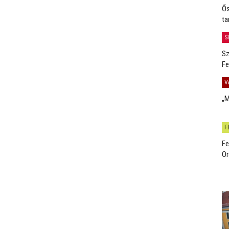
Ős
ta
S
Sz
Fe
V
„M
F
Fe
Or