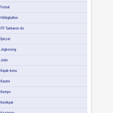
Futsal
Hőlégballon
ITF Taekwon-do
Íjászat
Jégkorong
Judo
Kajak-kenu
Karate
Kempo
Kerékpár