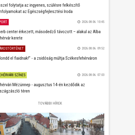
szel folytatja az ingyenes, szülésre felkészítő
nfolyamokat az Egészségfejlesztési Iroda
PORT
2026.08.06. 10:45
erb center érkezett, másodedző távozott – alakul az Alba
hérvár kerete
ÁROSTÖRTÉNET
2026.08.06. 09:52
ondd el fiaidnak!” - a zsidóság múltja Székesfehérváron
EHÉRVÁRI SZÍNES
2026.08.06. 07:03
hérvári Mézünnep - augusztus 14-én kezdődik az
szágzászló téren
TOVÁBBI HÍREK