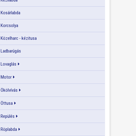
Kézilabda
Kosárlabda
Korcsolya
Közelharc - kézitusa
Ladbarúgás
Lovaglás
Motor
Ökölvívás
Öttusa
Repülés
Röplabda