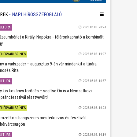
ÍREK
- NAPI HÍRÖSSZEFOGLALÓ
ULTÚRA
2026.08.06. 20:23
zeumbérlet a Királyi Napokra - féláronkapható a kombinált
gy
EHÉRVÁRI SZÍNES
2026.08.06. 19:07
ány a vadszeder – augusztus 9-én vár mindenkit a túrára
ncsés Rita
ULTÚRA
2026.08.06. 16:37
y kis kosárnyi törődés – segítse Ön is a Nemzetközi
ptáncfesztivál résztvevőit!
EHÉRVÁRI SZÍNES
2026.08.06. 16:03
mzetközi hangszeres mesterkurzus és fesztivál
hérvárcsurgón
ULTÚRA
2026.08.06. 14:19