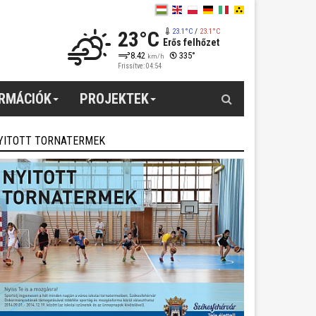
23°C
23.1°C
/
23.1°C
Erős felhőzet
8.42
335°
km/h
Frissítve: 04:54
Keresés
ORMÁCIÓK
PROJEKTEK
YITOTT TORNATERMEK