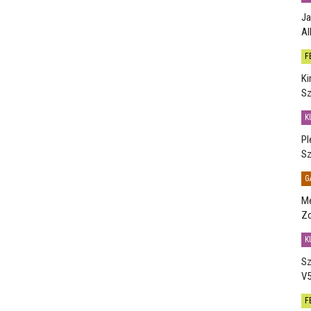
Ja
Al
F
Ki
Sz
K
Pl
Sz
G
Me
Zo
K
Sz
V5
F