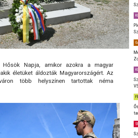
Sz
K
Pl
Sz
G
Me
Zo
a Hősök Napja, amikor azokra a magyar
K
 akik életüket áldozták Magyarországért. Az
Sz
érváron több helyszínen tartottak néma
V5
F
Ős
ta
S
Sz