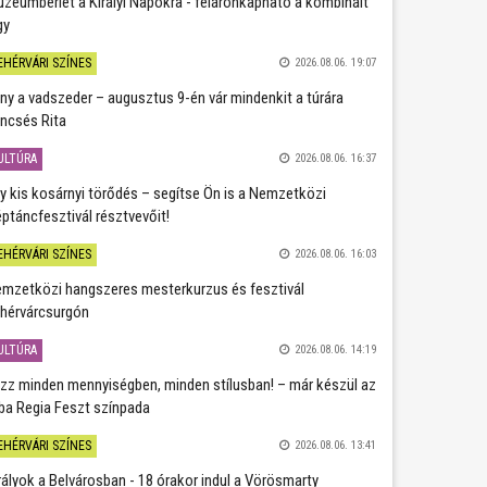
zeumbérlet a Királyi Napokra - féláronkapható a kombinált
gy
EHÉRVÁRI SZÍNES
2026.08.06. 19:07
ány a vadszeder – augusztus 9-én vár mindenkit a túrára
ncsés Rita
ULTÚRA
2026.08.06. 16:37
y kis kosárnyi törődés – segítse Ön is a Nemzetközi
ptáncfesztivál résztvevőit!
EHÉRVÁRI SZÍNES
2026.08.06. 16:03
mzetközi hangszeres mesterkurzus és fesztivál
hérvárcsurgón
ULTÚRA
2026.08.06. 14:19
zz minden mennyiségben, minden stílusban! – már készül az
ba Regia Feszt színpada
EHÉRVÁRI SZÍNES
2026.08.06. 13:41
rályok a Belvárosban - 18 órakor indul a Vörösmarty