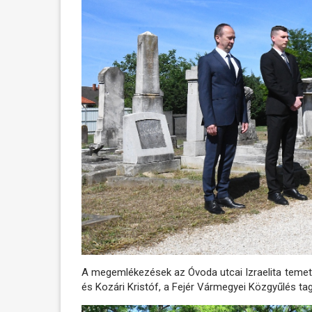
A megemlékezések az Óvoda utcai Izraelita temet
és Kozári Kristóf, a Fejér Vármegyei Közgyűlés ta