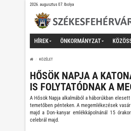
2026. augusztus 07. Ibolya
HÍREK
ÖNKORMÁNYZAT
KÖZÖS
KÖZÉLET
HŐSÖK NAPJA A KATON
IS FOLYTATÓDNAK A M
A Hősök Napja alkalmából a háborúkban elesett 
temetőben pénteken. A megemlékezések vasárn
majd a Don-kanyar emlékkápolnánál 15 órakor
celebrál majd.