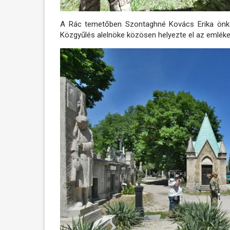
A Rác temetőben Szontaghné Kovács Erika önkor
Közgyűlés alelnöke közösen helyezte el az emlékez