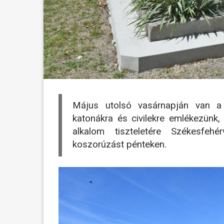
Május utolsó vasárnapján van 
katonákra és civilekre emlékezünk,
alkalom tiszteletére Székesfeh
koszorúzást pénteken.