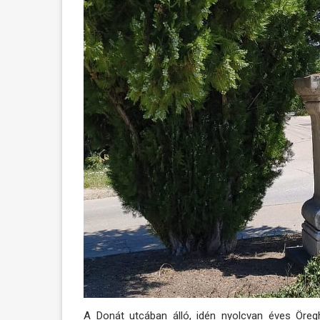
A Donát utcában álló, idén nyolcvan éves Öreg