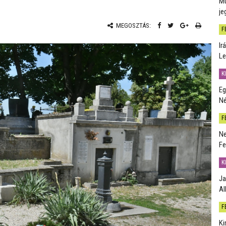
Mú
je
MEGOSZTÁS:
F
Ir
Le
K
Eg
Né
F
Ne
Fe
K
Ja
Al
F
Ki