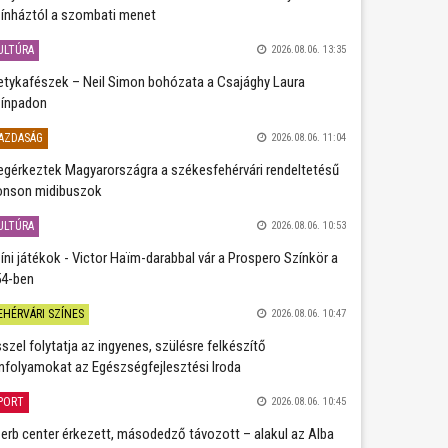
ínháztól a szombati menet
ULTÚRA
2026.08.06. 13:35
etykafészek – Neil Simon bohózata a Csajághy Laura
ínpadon
AZDASÁG
2026.08.06. 11:04
gérkeztek Magyarországra a székesfehérvári rendeltetésű
nson midibuszok
ULTÚRA
2026.08.06. 10:53
íni játékok - Victor Haïm-darabbal vár a Prospero Színkör a
4-ben
EHÉRVÁRI SZÍNES
2026.08.06. 10:47
szel folytatja az ingyenes, szülésre felkészítő
nfolyamokat az Egészségfejlesztési Iroda
PORT
2026.08.06. 10:45
erb center érkezett, másodedző távozott – alakul az Alba