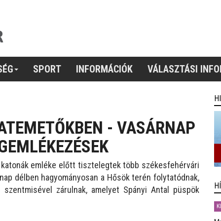
SÉG
SPORT
INFORMÁCIÓK
VÁLASZTÁSI INF
H
ATEMETŐKBEN - VASÁRNAP
EGEMLÉKEZÉSEK
katonák emléke előtt tisztelegtek több székesfehérvári
ap délben hagyományosan a Hősök terén folytatódnak,
H
 szentmisével zárulnak, amelyet Spányi Antal püspök
K