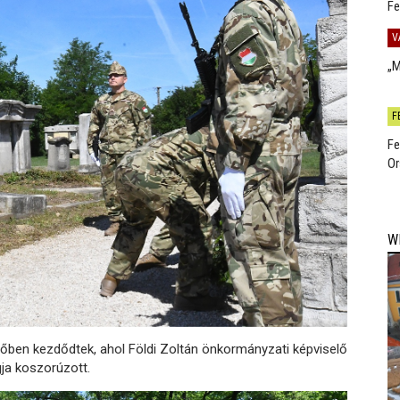
Fe
V
„M
F
Fe
Or
W
őben kezdődtek, ahol Földi Zoltán önkormányzati képviselő
gja koszorúzott.