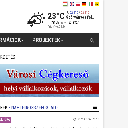
23°C
22.6°C
/
22.6°C
Szórványos fel...
8.55
332°
km/h
Frissítve: 05:56
Keresés
ORMÁCIÓK
PROJEKTEK
IRDETÉS
ÍREK
- NAPI HÍRÖSSZEFOGLALÓ
ULTÚRA
2026.08.06. 20:23