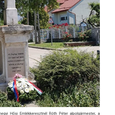
hegyi Hősi Emlékkeresztnél Róth Péter alpolgármester, a