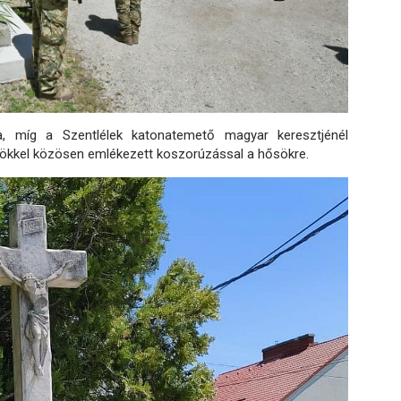
 míg a Szentlélek katonatemető magyar keresztjénél
lnökkel közösen emlékezett koszorúzással a hősökre.