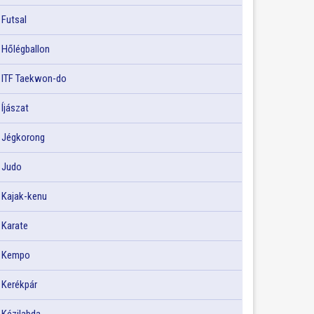
Futsal
Hőlégballon
ITF Taekwon-do
Íjászat
Jégkorong
Judo
Kajak-kenu
Karate
Kempo
Kerékpár