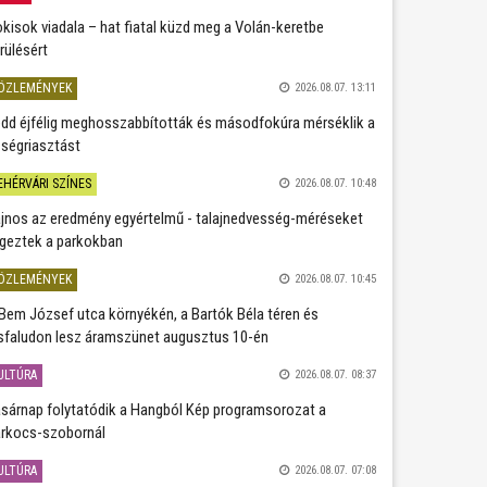
kisok viadala – hat fiatal küzd meg a Volán-keretbe
rülésért
ÖZLEMÉNYEK
2026.08.07. 13:11
dd éjfélig meghosszabbították és másodfokúra mérséklik a
ségriasztást
EHÉRVÁRI SZÍNES
2026.08.07. 10:48
jnos az eredmény egyértelmű - talajnedvesség-méréseket
geztek a parkokban
ÖZLEMÉNYEK
2026.08.07. 10:45
Bem József utca környékén, a Bartók Béla téren és
sfaludon lesz áramszünet augusztus 10-én
ULTÚRA
2026.08.07. 08:37
sárnap folytatódik a Hangból Kép programsorozat a
rkocs-szobornál
ULTÚRA
2026.08.07. 07:08