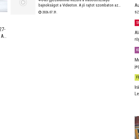
Au
bajnokságot a Videoton. A jó rajtot szombaton az
első idegenbeli mérkőzés követi, a tavaly még NB I-es
sz
2026.07.31.
Kazincbarcika otthonában.
S
27-
Al
 Az
rö
ül a
án
K
Mú
je
F
Ir
Le