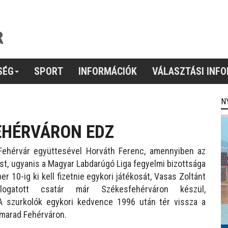
SÉG
SPORT
INFORMÁCIÓK
VÁLASZTÁSI INF
N
EHÉRVÁRON EDZ
ehérvár együttesével Horváth Ferenc, amennyiben az
kost, ugyanis a Magyar Labdarúgó Liga fegyelmi bizottsága
r 10-ig ki kell fizetnie egykori játékosát, Vasas Zoltánt
logatott csatár már Székesfehérváron készül,
A szurkolók egykori kedvence 1996 után tér vissza a
 marad Fehérváron.