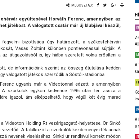
MEGOSZTÁS:
H
ehérvár együttesével Horváth Ferenc, amennyiben az
et játékost. A válogatott csatár már új klubjával készül,
K
Ze
egyelmi bizottsága úgy határozott, a székesfehérvári
Al
átékosát, Vasas Zoltánt különben pontlevonással sújtják. A
az átigazolásból is, így hiába szeretett volna erősíteni a
M
A 
, de információink szerint az összeg átutalása kedden
sa
egy válogatott játékos szerződik a Sóstói-stadionba.
F
 Ferenc ugyanis már a Videotonnal edzett, s amennyiben
. A szurkolók egykori kedvence 1996 után tér vissza a
Kö
ldre igazol, ám elképzelhető, hogy végül két évig marad
és
K
A 
 a Videoton Holding Rt vezérigazgató-helyettese, Dr Sinkó
a 
t vezetőit. A találkozót a szurkolók kezdeményezték annak
zzá nevének viseléséhez. Sinkó úr rendkívül korrekt módon
S