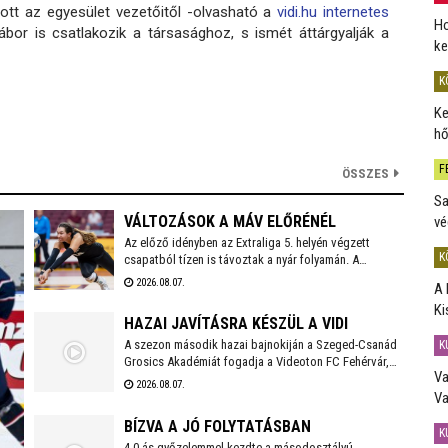
ott az egyesület vezetőitől -olvasható a
vidi.hu internetes
Ho
or is csatlakozik a társasághoz, s ismét áttárgyalják a
ke
K
Ke
hő
F
ÖSSZES
Sa
VÁLTOZÁSOK A MÁV ELŐRÉNÉL
vé
Az előző idényben az Extraliga 5. helyén végzett
K
csapatból tízen is távoztak a nyár folyamán. A
holtszezonban reményteljes magyar és külföldi
2026.08.07.
A 
fiatalokkal, valamint bolgár válogatott tehetséggel is
Ki
erősödött az együttes, melynek szakmai munkájáért a
HAZAI JAVÍTÁSRA KÉSZÜL A VIDI
2026/2027-es évadban is Kaszap Tamás felel.
A szezon második hazai bajnokiján a Szeged-Csanád
K
Grosics Akadémiát fogadja a Videoton FC Fehérvár,
Va
amely a Kazincbarcika elleni vereséget követően
2026.08.07.
szeretne ismét győzelemmel örömet szerezni
Va
szurkolóinak.
BÍZVA A JÓ FOLYTATÁSBAN
K
4-0-ás győzelemmel kezdte a másodosztályú