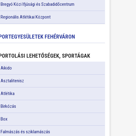
Bregyó Közi Ifjúsági és Szabadidőcentrum
Regionális Atlétikai Központ
PORTEGYESÜLETEK FEHÉRVÁRON
PORTOLÁSI LEHETŐSÉGEK, SPORTÁGAK
Aikido
Asztalitenisz
Atlétika
Birkózás
Box
Falmászás és sziklamászás