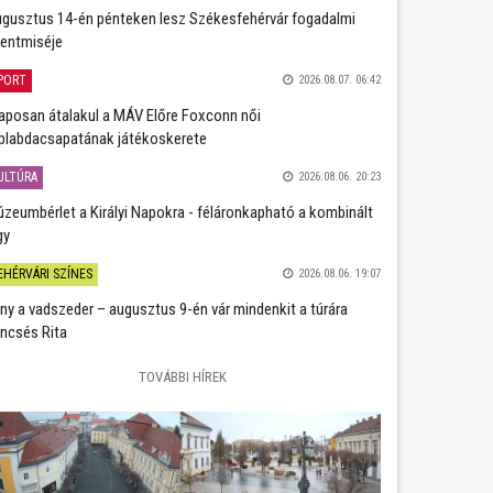
gusztus 14-én pénteken lesz Székesfehérvár fogadalmi
entmiséje
PORT
2026.08.07. 06:42
aposan átalakul a MÁV Előre Foxconn női
plabdacsapatának játékoskerete
ULTÚRA
2026.08.06. 20:23
zeumbérlet a Királyi Napokra - féláronkapható a kombinált
gy
EHÉRVÁRI SZÍNES
2026.08.06. 19:07
ány a vadszeder – augusztus 9-én vár mindenkit a túrára
ncsés Rita
TOVÁBBI HÍREK