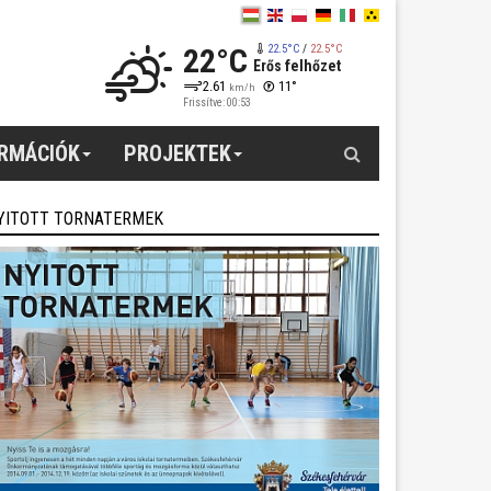
22°C
22.5°C
/
22.5°C
Erős felhőzet
2.61
11°
km/h
Frissítve: 00:53
Keresés
ORMÁCIÓK
PROJEKTEK
YITOTT TORNATERMEK