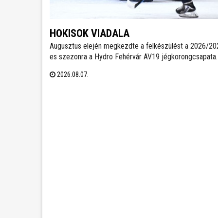
HOKISOK VIADALA
Augusztus elején megkezdte a felkészülést a 2026/20
es szezonra a Hydro Fehérvár AV19 jégkorongcsapata.
edzéseken részt vesz a FEHA19 hat fiatalja is, akik köz
2026.08.07.
legjobb teljesítményt nyújtó játékos csatlakozhat a Vol
ICEHL-keretéhez.