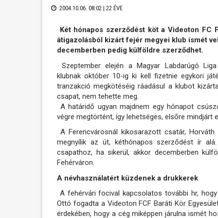
2004.10.06. 08:02 |
22 ÉVE
Két hónapos szerződést köt a Videoton FC F
átigazolásból kizárt fejér megyei klub ismét veh
decemberben pedig külföldre szerződhet.
Szeptember elején a Magyar Labdarúgó Liga f
klubnak október 10-ig ki kell fizetnie egykori j
tranzakció megkötéséig ráadásul a klubot kizárta 
csapat, nem tehette meg.
A határidő ugyan majdnem egy hónapot csúszott
végre megtörtént, így lehetséges, elsőre mindjárt 
A Ferencvárosnál kikosarazott csatár, Horváth
megnyílik az út, kéthónapos szerződést ír alá
csapathoz, ha sikerül, akkor decemberben külfö
Fehérváron.
A névhasználatért küzdenek a drukkerek
A fehérvári focival kapcsolatos további hr, hogy
Ottó fogadta a Videoton FCF Baráti Kör Egyesüle
érdekében, hogy a cég miképpen járulna ismét ho