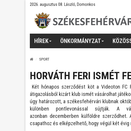
2026. augusztus 08. László, Domonkos
HÍREK
ÖNKORMÁNYZAT
KÖZÖS
SPORT
HORVÁTH FERI ISMÉT F
Két hónapos szerződést köt a Videoton FC F
átigazolásból kizárt klub ismét vásárolhat játé
úgy határozott, a székesfehérvári klubnak októbe
különben pontlevonással sújtják. A vá
azonban decemberben külföldre szerződhet. 
csapathoz és elképzelhető, hogy végül két évig