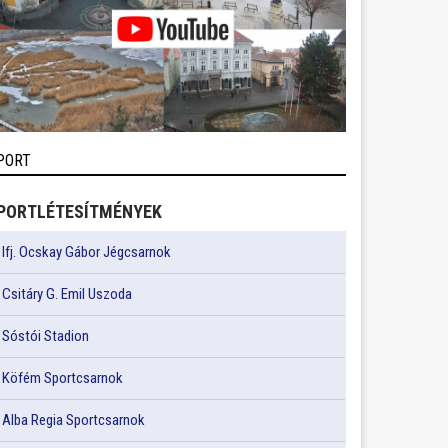
PORT
PORTLÉTESÍTMÉNYEK
Ifj. Ocskay Gábor Jégcsarnok
Csitáry G. Emil Uszoda
Sóstói Stadion
Köfém Sportcsarnok
Alba Regia Sportcsarnok