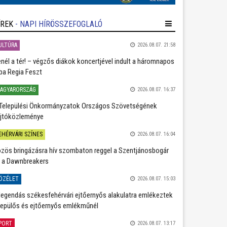
ÍREK
- NAPI HÍRÖSSZEFOGLALÓ
ULTÚRA
2026.08.07. 21:58
nél a tér! – végzős diákok koncertjével indult a háromnapos
ba Regia Feszt
AGYARORSZÁG
2026.08.07. 16:37
Települési Önkormányzatok Országos Szövetségének
jtóközleménye
EHÉRVÁRI SZÍNES
2026.08.07. 16:04
zös bringázásra hív szombaton reggel a Szentjánosbogár
 a Dawnbreakers
ÖZÉLET
2026.08.07. 15:03
legendás székesfehérvári ejtőernyős alakulatra emlékeztek
repülős és ejtőernyős emlékműnél
PORT
2026.08.07. 13:17