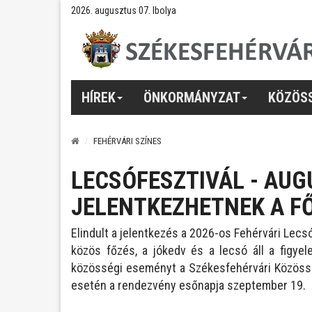
2026. augusztus 07. Ibolya
HÍREK
ÖNKORMÁNYZAT
KÖZÖS
FEHÉRVÁRI SZÍNES
LECSÓFESZTIVÁL - AUG
JELENTKEZHETNEK A F
Elindult a jelentkezés a 2026-os Fehérvári Lec
közös főzés, a jókedv és a lecsó áll a figy
közösségi eseményt a Székesfehérvári Közösség
esetén a rendezvény esőnapja szeptember 19.