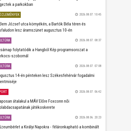
geztek a parkokban
ÖZLEMÉNYEK
2026.08.07. 10:45
Bem József utca környékén, a Bartók Béla téren és
sfaludon lesz áramszünet augusztus 10-én
ULTÚRA
2026.08.07. 08:37
sárnap folytatódik a Hangból Kép programsorozat a
rkocs-szobornál
ULTÚRA
2026.08.07. 07:08
gusztus 14-én pénteken lesz Székesfehérvár fogadalmi
entmiséje
PORT
2026.08.07. 06:42
aposan átalakul a MÁV Előre Foxconn női
plabdacsapatának játékoskerete
ULTÚRA
2026.08.06. 20:23
zeumbérlet a Királyi Napokra - féláronkapható a kombinált