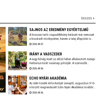
ÖSSZES
SAJNOS AZ EREDMÉNY EGYÉRTELMŰ
A hosszan tartó csapadékhiány hatásait már nemcsak
a kiszáradt növényzeten, hanem a talaj állapotán is
egyértelműen mérni lehet. A Városgondnokság
2026.08.07.
szakemberei talajnedvesség-mérő műszerrel
vizsgálták meg Székesfehérvár több parkjának és
IRÁNY A VADSZEDER
zöldterületének talaját, hogy pontos képet kapjanak a
jelenlegi helyzetről.
A nagy hőség miatt az előző héten elhalasztott nadapi
Herbarius-túrát vasárnap pótolják. A szervezők
augusztus 9-én várnak mindenkit, aki szívesen
2026.08.06.
csatlakozna a programhoz, hogy a vitaminokban és
ásványi anyagokban gazdag vadszederből gyűjtsön
ECHO NYÁRI AKADÉMIA
Lencsés Rita gyógynövényszakértő vezetésével. A
túra Nadapról indul, a részvételhez ezúttal is előzetes
Az idén tizedik évfordulóját ünneplő, augusztus 9-15-
bejelentkezést kérnek a szokásos elérhetőségeken.
e között megrendezett Echo Nyári Akadémia továbbra
is sokkal többet kínál, mint egy hagyományos zenei
2026.08.06.
mesterkurzus. A családias légkörnek, az intenzív
művészi programnak és a különleges környezetben
történő elvonulásnak köszönhetően az Akadémia