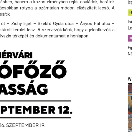
sben, hanem a közös élményben rejlik: családok, barátok
je
grácsokban rotyog a számtalan módon elkészített lecsó. A
F
sítik.
Ir
 út – Zichy liget – Szekfű Gyula utca – Ányos Pál utca –
Le
árolt terület lesz. A szervezők kérik, hogy a jelentkezők a
lyszín térképét és dokumentumait a honlapon.
K
Eg
Né
W