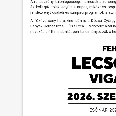
A rendezvény különlegessége nemcsak a versengé
és kollégák töltik együtt a napot, miközben bo
rendezvényt családi és színpadi programok is színe
A főzőverseny helyszíne idén is a Dózsa György
Benyák Bernát utca – Ősz utca – Várkörút által hat
nevezés előtt mindenképpen tanulmányozzák a he