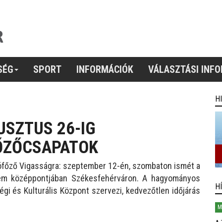
SÉG
SPORT
INFORMÁCIÓK
VÁLASZTÁSI INF
H
USZTUS 26-IG
ŐZŐCSAPATOK
sófőző Vigasságra: szeptember 12-én, szombaton ismét a
elem középpontjában Székesfehérváron. A hagyományos
H
i és Kulturális Központ szervezi, kedvezőtlen időjárás
M