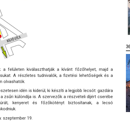
3
k a felületen kiválaszthatják a kívánt főzőhelyet, majd a
lásukat. A részletes tudnivalók, a fizetési lehetőségek és a
n olvashatók.
tesen idén is kiderül, ki készíti a legjobb lecsót: gazdára
 a zsűri különdíja is. A szervezők a részvételi díjért cserébe
itúrát, kenyeret és főzőkötényt biztosítanak, a lecsó
skodniuk.
: szeptember 19.