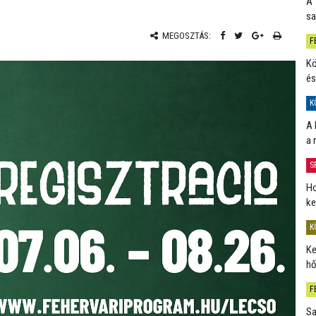
A 
sa
MEGOSZTÁS:
F
Kö
és
K
A 
a 
S
Ho
ke
K
Ke
hő
F
Sa