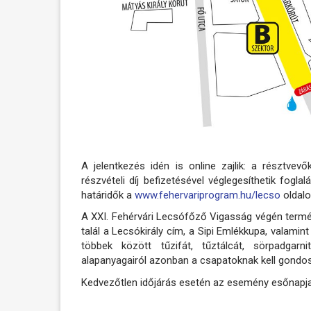
A jelentkezés idén is online zajlik: a résztvevő
részvételi díj befizetésével véglegesíthetik fogla
határidők a
www.fehervariprogram.hu/lecso
oldalo
A XXI. Fehérvári Lecsófőző Vigasság végén természe
talál a Lecsókirály cím, a Sipi Emlékkupa, valamint
többek között tűzifát, tűztálcát, sörpadgarn
alapanyagairól azonban a csapatoknak kell gondo
Kedvezőtlen időjárás esetén az esemény esőnapja