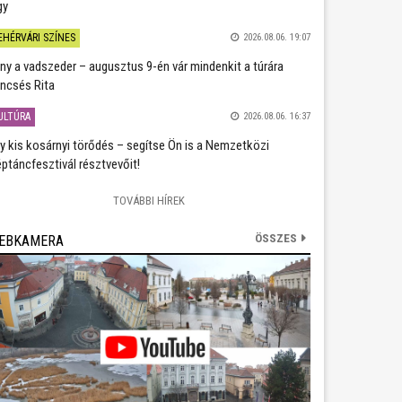
gy
EHÉRVÁRI SZÍNES
2026.08.06. 19:07
ány a vadszeder – augusztus 9-én vár mindenkit a túrára
ncsés Rita
ULTÚRA
2026.08.06. 16:37
y kis kosárnyi törődés – segítse Ön is a Nemzetközi
ptáncfesztivál résztvevőit!
TOVÁBBI HÍREK
ÖSSZES
EBKAMERA