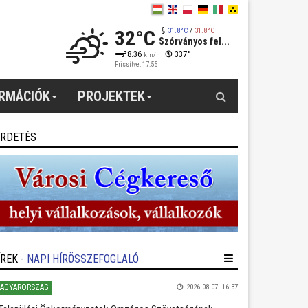
32°C
31.8°C
/
31.8°C
Szórványos fel...
8.36
337°
km/h
Frissítve: 17:55
Keresés
ORMÁCIÓK
PROJEKTEK
IRDETÉS
ÍREK
- NAPI HÍRÖSSZEFOGLALÓ
AGYARORSZÁG
2026.08.07. 16:37