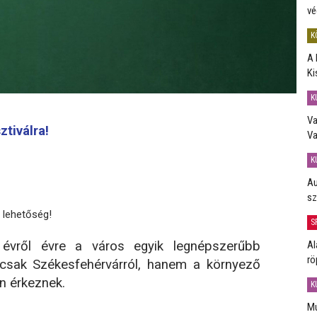
vé
K
A 
Ki
K
Va
tiválra!
Va
K
Au
sz
 lehetőség!
S
Al
évről évre a város egyik legnépszerűbb
rö
sak Székesfehérvárról, hanem a környező
an érkeznek.
K
Mú