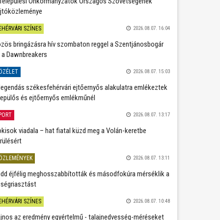
Települési Önkormányzatok Országos Szövetségének
jtóközleménye
EHÉRVÁRI SZÍNES
2026.08.07. 16:04
zös bringázásra hív szombaton reggel a Szentjánosbogár
 a Dawnbreakers
ÖZÉLET
2026.08.07. 15:03
legendás székesfehérvári ejtőernyős alakulatra emlékeztek
repülős és ejtőernyős emlékműnél
PORT
2026.08.07. 13:17
kisok viadala – hat fiatal küzd meg a Volán-keretbe
rülésért
ÖZLEMÉNYEK
2026.08.07. 13:11
dd éjfélig meghosszabbították és másodfokúra mérséklik a
ségriasztást
EHÉRVÁRI SZÍNES
2026.08.07. 10:48
jnos az eredmény egyértelmű - talajnedvesség-méréseket