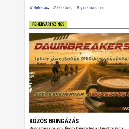
Belváros
fesztivál
gasztronómia
FEHÉRVÁRI SZÍNES
KÖZÖS BRINGÁZÁS
Bringázásra és egy finom kávéra hív a Dawnbreakers