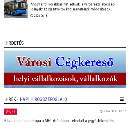
sikerrel üzemelteti a városban.
Ahogy arról korábban hírt adtunk, a városrészi lakossági
igényekhez igazítva további menetrendi módosítások
várhatóak Székesfehérvár helyi közösségi közlekedésében.
2026.06.18.
Fontos előrelépés lesz, hogy a várhatóan ősszel érkező
midibuszok új területek – Harmatosvölgy, Sóstó I. és II.,
valamint Öreghegy – bekapcsolására is lehetőséget adnak.
HIRDETÉS
HÍREK
- NAPI HÍRÖSSZEFOGLALÓ
SPORT
2026.08.08. 07:07
Kézilabda szuperkupa a MET Arénában - elindult a jegyértékesítés