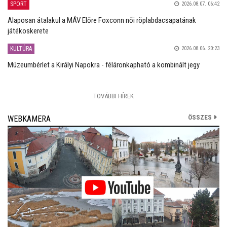
SPORT
2026.08.07. 06:42
Alaposan átalakul a MÁV Előre Foxconn női röplabdacsapatának
játékoskerete
KULTÚRA
2026.08.06. 20:23
Múzeumbérlet a Királyi Napokra - féláronkapható a kombinált jegy
TOVÁBBI HÍREK
ÖSSZES
WEBKAMERA