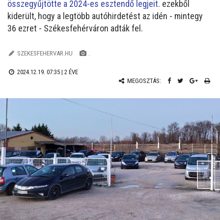
összegyűjtötte a 2024-es esztendő legjeit
. ezekből
kiderült, hogy a legtöbb autóhirdetést az idén - mintegy
36 ezret - Székesfehérváron adták fel.
SZEKESFEHERVAR.HU
.
2024.12.19. 07:35 |
2 ÉVE
MEGOSZTÁS: