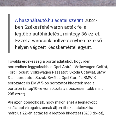
A h
asználtautó.hu adatai szerint
2024-
ben Székesfehérváron adták fel a
legtöbb autóhirdetést, mintegy 36 ezret.
Ezzel a városunk holtversenyben az első
helyen végzett Kecskeméttel együtt.
További érdekesség a portál adataiből, hogy idén
sorrendben leggyakrabban Opel Astrát, Volkswagen Golfot,
Ford Focust, Volkswagen Passatot, Skoda Octaviát, BMW
3-as sorozatot, Suzuki Swiftet, Opel Corsát, BMW X-
sorozatot és BMW 5-ös sorozatot hirdettek meg a
portálon (a top10-re vonatkoztatva összesen több mint
205 ezret).
Aki azon gondolkozik, hogy mikor lehet a legnagyobb
kínálatból válogatni, annak álljon itt ez a statisztika:
március 22-én adták fel a legtöbb hirdetést (5200 db-ot),