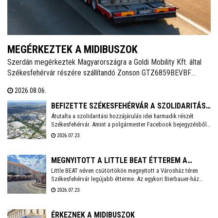
MEGÉRKEZTEK A MIDIBUSZOK
Szerdán megérkeztek Magyarországra a Goldi Mobility Kft. által
Székesfehérvár részére szállítandó Zonson GTZ6859BEVBF
elektromos midibuszok - írja a Magyarbusz Info. A 8,5 méter
2026.08.06.
hosszú járműveket nettó 126,23 millió forintos darabonkénti
vételáron szerzi be Székesfehérvár.
BEFIZETTE SZÉKESFEHÉRVÁR A SZOLIDARITÁSI
Átutalta a szolidaritási hozzájárulás idei harmadik részét
HOZZÁJÁRULÁS AKTUÁLIS RÉSZLETÉT
Székesfehérvár. Amint a polgármester Facebook bejegyzésből
kiderül, idén még 3,6 milliárd forintot kell befizetnie a városnak.
2026.07.23.
MEGNYITOTT A LITTLE BEAT ÉTTEREM A
Little BEAT néven csütörtökön megnyitott a Városház téren
VÁROSHÁZ TÉREN
Székesfehérvár legújabb étterme. Az egykori Bierbauer-ház
helyén 2010 óta a Pátria étterem működött egészen tavaly év
2026.07.23.
végéig, amikor a lejáró bérleti szerződés miatt kötelezően
pályáztatni kellett a helyiséget. A pályázatot a Fehérvár Gast
Kft. nyerte, mely többek között a Beat éttermet is évek óta nagy
ÉRKEZNEK A MIDIBUSZOK