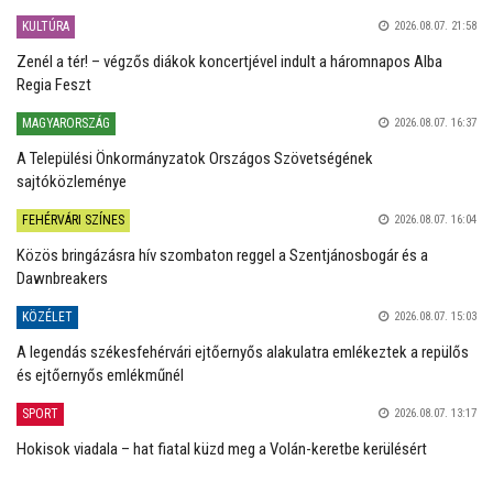
KULTÚRA
2026.08.07. 21:58
Zenél a tér! – végzős diákok koncertjével indult a háromnapos Alba
Regia Feszt
MAGYARORSZÁG
2026.08.07. 16:37
A Települési Önkormányzatok Országos Szövetségének
sajtóközleménye
FEHÉRVÁRI SZÍNES
2026.08.07. 16:04
Közös bringázásra hív szombaton reggel a Szentjánosbogár és a
Dawnbreakers
KÖZÉLET
2026.08.07. 15:03
A legendás székesfehérvári ejtőernyős alakulatra emlékeztek a repülős
és ejtőernyős emlékműnél
SPORT
2026.08.07. 13:17
Hokisok viadala – hat fiatal küzd meg a Volán-keretbe kerülésért