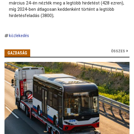
március 24-én nézték meg a legtöbb hirdetést (428 ezren),
míg 2024-ben átlagosan keddenként történt a legtöbb
hirdetésfeladás (3800);
közlekedés
ÖSSZES
GAZDASÁG