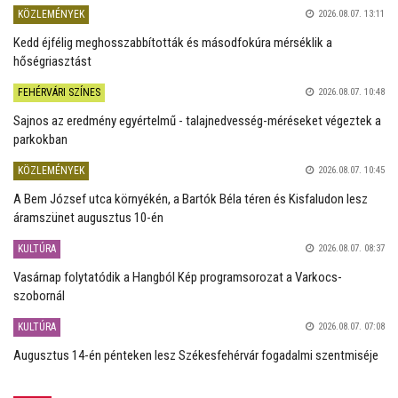
KÖZLEMÉNYEK
2026.08.07. 13:11
Kedd éjfélig meghosszabbították és másodfokúra mérséklik a
hőségriasztást
FEHÉRVÁRI SZÍNES
2026.08.07. 10:48
Sajnos az eredmény egyértelmű - talajnedvesség-méréseket végeztek a
parkokban
KÖZLEMÉNYEK
2026.08.07. 10:45
A Bem József utca környékén, a Bartók Béla téren és Kisfaludon lesz
áramszünet augusztus 10-én
KULTÚRA
2026.08.07. 08:37
Vasárnap folytatódik a Hangból Kép programsorozat a Varkocs-
szobornál
KULTÚRA
2026.08.07. 07:08
Augusztus 14-én pénteken lesz Székesfehérvár fogadalmi szentmiséje