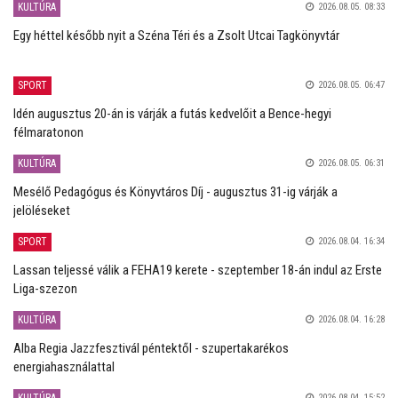
KULTÚRA
2026.08.05. 08:33
Egy héttel később nyit a Széna Téri és a Zsolt Utcai Tagkönyvtár
SPORT
2026.08.05. 06:47
Idén augusztus 20-án is várják a futás kedvelőit a Bence-hegyi
félmaratonon
KULTÚRA
2026.08.05. 06:31
Mesélő Pedagógus és Könyvtáros Díj - augusztus 31-ig várják a
jelöléseket
SPORT
2026.08.04. 16:34
Lassan teljessé válik a FEHA19 kerete - szeptember 18-án indul az Erste
Liga-szezon
KULTÚRA
2026.08.04. 16:28
Alba Regia Jazzfesztivál péntektől - szupertakarékos
energiahasználattal
2026.08.04. 15:52