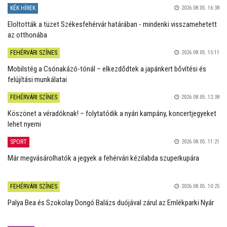
KÉK HÍREK
2026.08.05. 16:38
Eloltották a tüzet Székesfehérvár határában - mindenki visszamehetett
az otthonába
FEHÉRVÁRI SZÍNES
2026.08.05. 15:11
Mobilstég a Csónakázó-tónál – elkezdődtek a japánkert bővítési és
felújítási munkálatai
FEHÉRVÁRI SZÍNES
2026.08.05. 12:38
Köszönet a véradóknak! – folytatódik a nyári kampány, koncertjegyeket
lehet nyerni
SPORT
2026.08.05. 11:21
Már megvásárolhatók a jegyek a fehérvári kézilabda szuperkupára
FEHÉRVÁRI SZÍNES
2026.08.05. 10:25
Palya Bea és Szokolay Dongó Balázs duójával zárul az Emlékparki Nyár