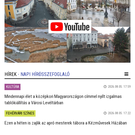
HÍREK
- NAPI HÍRÖSSZEFOGLALÓ
KULTÚRA
2026.08.05. 17:59
Mindennapi élet a középkori Magyarországon címmel nyílt izgalmas
tablókiállítás a Városi Levéltárban
FEHÉRVÁRI SZÍNES
2026.08.05. 17:22
Ezen a héten is zajlik az apró mesterek tábora a Kézművesek Házában