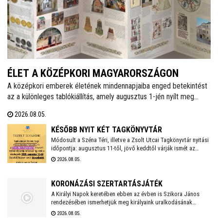
ÉLET A KÖZÉPKORI MAGYARORSZÁGON
A középkori emberek életének mindennapjaiba enged betekintést
az a különleges tablókiállítás, amely augusztus 1-jén nyílt meg
Székesfehérváron, a Városi Levéltár és Kutatóintézetben. A tárlat
2026.08.05.
bemutatja többek között az étkezési szokásokat, a lakótereket,
az oktatást, a szórakozást és számos egyéb fontos életteret és
KÉSŐBB NYIT KÉT TAGKÖNYVTÁR
szokást.
Módosult a Széna Téri, illetve a Zsolt Utcai Tagkönyvtár nyitási
időpontja: augusztus 11-től, jövő keddtől várják ismét az
olvasókat. A csütörtökre tervezett Zümmögő foglalkozás is
2026.08.05.
elmarad emiatt.
KORONÁZÁSI SZERTARTÁSJÁTÉK
A Királyi Napok keretében ebben az évben is Szikora János
rendezésében ismerhetjük meg királyaink uralkodásának
történetét. Idén újra a Nemzeti Emlékhely ad otthont a
2026.08.05.