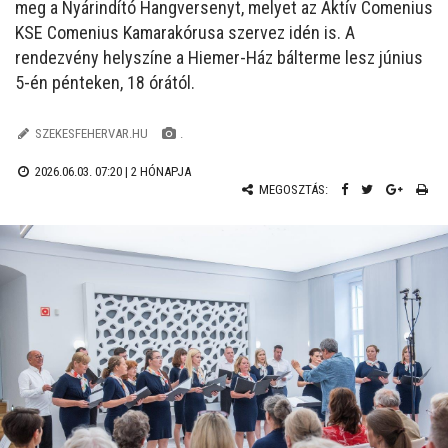
meg a Nyárindító Hangversenyt, melyet az Aktív Comenius
KSE Comenius Kamarakórusa szervez idén is. A
rendezvény helyszíne a Hiemer-Ház bálterme lesz június
5-én pénteken, 18 órától.
SZEKESFEHERVAR.HU
.
2026.06.03. 07:20 |
2 HÓNAPJA
MEGOSZTÁS: