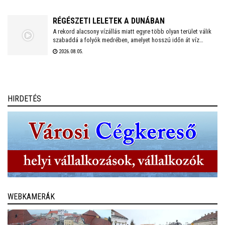
koronázásokról szóló előadásoknak.
RÉGÉSZETI LELETEK A DUNÁBAN
A rekord alacsony vízállás miatt egyre több olyan terület válik
szabaddá a folyók medrében, amelyet hosszú időn át víz
borított. A visszahúzódó Duna és más folyók sokszor nemcsak
2026.08.05.
a homokpadokat mutatják meg, hanem akár évszázadok óta
rejtőző régészeti emlékeket is.
HIRDETÉS
WEBKAMERÁK