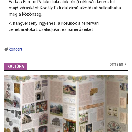
Farkas Ferenc Pataki diákdalok című ciklusán keresztül,
majd zárásként Kodály Esti dal című alkotását hallgathatja
meg a közönség.
A hangverseny ingyenes, a kórusok a fehérvári
zenebarátokat, családjukat és ismerőseiket.
koncert
ÖSSZES
KULTÚRA