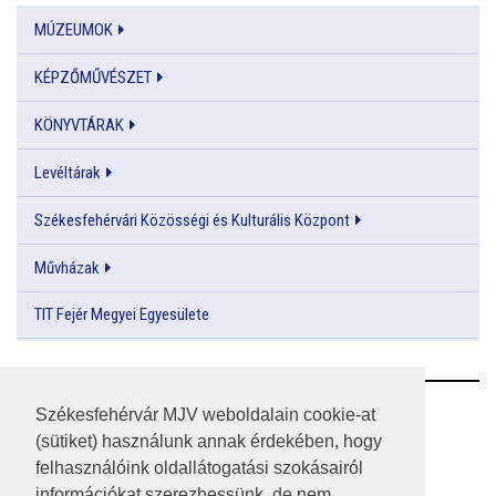
MÚZEUMOK
KÉPZŐMŰVÉSZET
KÖNYVTÁRAK
Levéltárak
Székesfehérvári Közösségi és Kulturális Központ
Művházak
TIT Fejér Megyei Egyesülete
RSS
Székesfehérvár MJV weboldalain cookie-at
(sütiket) használunk annak érdekében, hogy
A HONLAP 2017.03.31-I ÁLLAPOTA
felhasználóink oldallátogatási szokásairól
információkat szerezhessünk, de nem