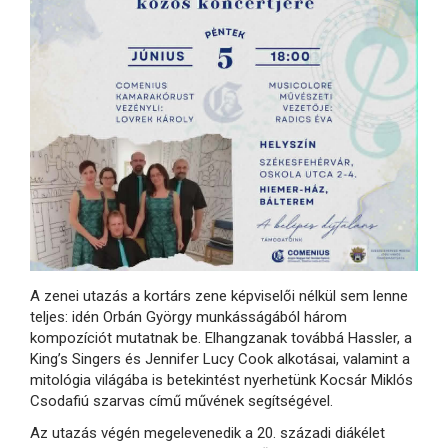
A zenei utazás a kortárs zene képviselői nélkül sem lenne
teljes: idén Orbán György munkásságából három
kompozíciót mutatnak be. Elhangzanak továbbá Hassler, a
King’s Singers és Jennifer Lucy Cook alkotásai, valamint a
mitológia világába is betekintést nyerhetünk Kocsár Miklós
Csodafiú szarvas című művének segítségével.
Az utazás végén megelevenedik a 20. századi diákélet