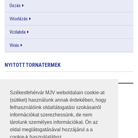
Úszás
Vitorlázás
Vizilabda
Vívás
NYITOTT TORNATERMEK
RSS
Székesfehérvár MJV weboldalain cookie-at
(sütiket) használunk annak érdekében, hogy
A HONLAP 2017.03.31-I ÁLLAPOTA
felhasználóink oldallátogatási szokásairól
információkat szerezhessünk, de nem
JOGI NYILATKOZAT
tárolunk személyes információkat. Ön az
IMPRESSZUM
oldal meglátogatásával hozzájárul a a
cookie-k használatához.