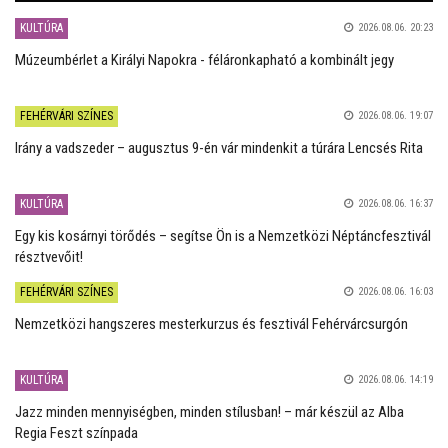
KULTÚRA
2026.08.06. 20:23
Múzeumbérlet a Királyi Napokra - féláronkapható a kombinált jegy
FEHÉRVÁRI SZÍNES
2026.08.06. 19:07
Irány a vadszeder – augusztus 9-én vár mindenkit a túrára Lencsés Rita
KULTÚRA
2026.08.06. 16:37
Egy kis kosárnyi törődés – segítse Ön is a Nemzetközi Néptáncfesztivál
résztvevőit!
FEHÉRVÁRI SZÍNES
2026.08.06. 16:03
Nemzetközi hangszeres mesterkurzus és fesztivál Fehérvárcsurgón
KULTÚRA
2026.08.06. 14:19
Jazz minden mennyiségben, minden stílusban! – már készül az Alba
Regia Feszt színpada