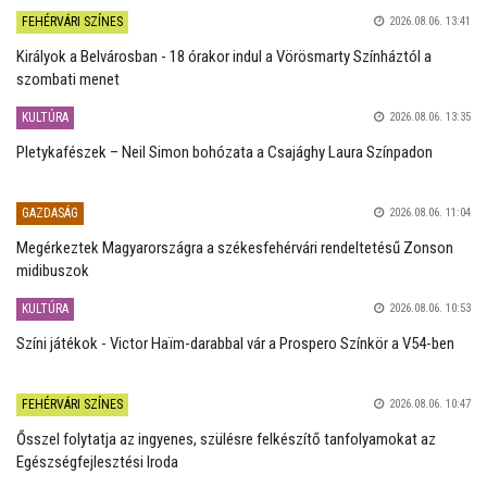
FEHÉRVÁRI SZÍNES
2026.08.06. 13:41
Királyok a Belvárosban - 18 órakor indul a Vörösmarty Színháztól a
szombati menet
KULTÚRA
2026.08.06. 13:35
Pletykafészek – Neil Simon bohózata a Csajághy Laura Színpadon
GAZDASÁG
2026.08.06. 11:04
Megérkeztek Magyarországra a székesfehérvári rendeltetésű Zonson
midibuszok
KULTÚRA
2026.08.06. 10:53
Színi játékok - Victor Haïm-darabbal vár a Prospero Színkör a V54-ben
FEHÉRVÁRI SZÍNES
2026.08.06. 10:47
Ősszel folytatja az ingyenes, szülésre felkészítő tanfolyamokat az
Egészségfejlesztési Iroda