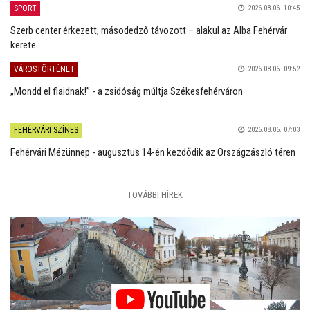
SPORT
2026.08.06. 10:45
Szerb center érkezett, másodedző távozott – alakul az Alba Fehérvár
kerete
VÁROSTÖRTÉNET
2026.08.06. 09:52
„Mondd el fiaidnak!” - a zsidóság múltja Székesfehérváron
FEHÉRVÁRI SZÍNES
2026.08.06. 07:03
Fehérvári Mézünnep - augusztus 14-én kezdődik az Országzászló téren
TOVÁBBI HÍREK