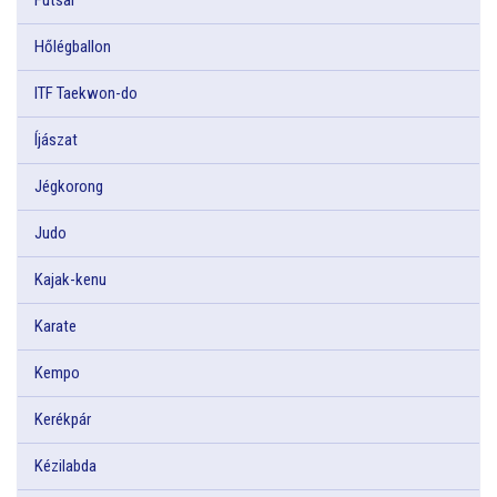
Hőlégballon
ITF Taekwon-do
Íjászat
Jégkorong
Judo
Kajak-kenu
Karate
Kempo
Kerékpár
Kézilabda