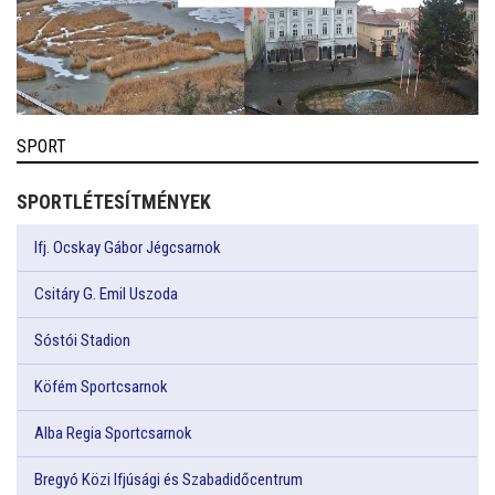
SPORT
SPORTLÉTESÍTMÉNYEK
Ifj. Ocskay Gábor Jégcsarnok
Csitáry G. Emil Uszoda
Sóstói Stadion
Köfém Sportcsarnok
Alba Regia Sportcsarnok
Bregyó Közi Ifjúsági és Szabadidőcentrum