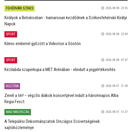
FEHÉRVÁRI SZÍNES
2026.08.08. 23:35
Királyok a Belvárosban - hamarosan kezdődnek a Székesfehérvári Királyi
Napok
SPORT
2026.08.08. 23:00
Kilenc emberrel győzött a Videoton a Sóstón
SPORT
2026.08.08. 07:07
Kézilabda szuperkupa a MET Arénában - elindult a jegyértékesítés
KULTÚRA
2026.08.07. 21:58
Zenél a tér! – végzős diákok koncertjével indult a háromnapos Alba
Regia Feszt
MAGYARORSZÁG
2026.08.07. 16:37
A Települési Önkormányzatok Országos Szövetségének
sajtóközleménye