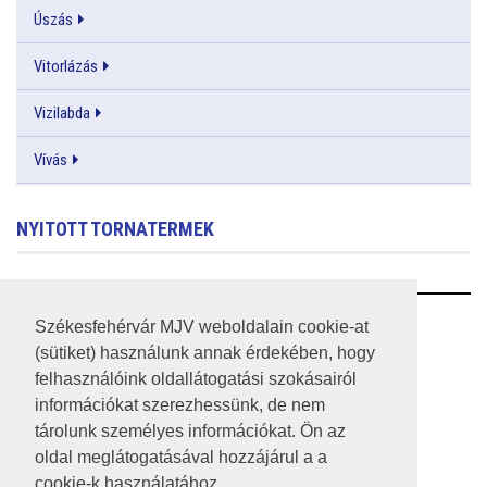
Úszás
Vitorlázás
Vizilabda
Vívás
NYITOTT TORNATERMEK
RSS
Székesfehérvár MJV weboldalain cookie-at
(sütiket) használunk annak érdekében, hogy
A HONLAP 2017.03.31-I ÁLLAPOTA
felhasználóink oldallátogatási szokásairól
információkat szerezhessünk, de nem
JOGI NYILATKOZAT
tárolunk személyes információkat. Ön az
IMPRESSZUM
oldal meglátogatásával hozzájárul a a
cookie-k használatához.