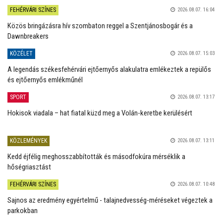
FEHÉRVÁRI SZÍNES
2026.08.07. 16:04
Közös bringázásra hív szombaton reggel a Szentjánosbogár és a
Dawnbreakers
KÖZÉLET
2026.08.07. 15:03
A legendás székesfehérvári ejtőernyős alakulatra emlékeztek a repülős
és ejtőernyős emlékműnél
SPORT
2026.08.07. 13:17
Hokisok viadala – hat fiatal küzd meg a Volán-keretbe kerülésért
KÖZLEMÉNYEK
2026.08.07. 13:11
Kedd éjfélig meghosszabbították és másodfokúra mérséklik a
hőségriasztást
FEHÉRVÁRI SZÍNES
2026.08.07. 10:48
Sajnos az eredmény egyértelmű - talajnedvesség-méréseket végeztek a
parkokban