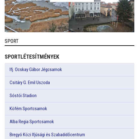
SPORT
SPORTLÉTESÍTMÉNYEK
Ifj. Ocskay Gábor Jégcsarnok
Csitáry G. Emil Uszoda
Sóstói Stadion
Köfém Sportcsarnok
Alba Regia Sportcsarnok
Bregyó Közi Ifjúsági és Szabadidőcentrum