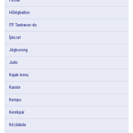
Hőlégballon
ITF Taekwon-do
Íjászat
Jégkorong
Judo
Kajak-kenu
Karate
Kempo
Kerékpár
Kézilabda