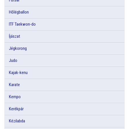
Hőlégballon
ITF Taekwon-do
Íjászat
Jégkorong
Judo
Kajak-kenu
Karate
Kempo
Kerékpár
Kézilabda