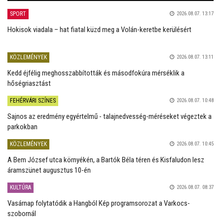
SPORT
2026.08.07. 13:17
Hokisok viadala – hat fiatal küzd meg a Volán-keretbe kerülésért
KÖZLEMÉNYEK
2026.08.07. 13:11
Kedd éjfélig meghosszabbították és másodfokúra mérséklik a
hőségriasztást
FEHÉRVÁRI SZÍNES
2026.08.07. 10:48
Sajnos az eredmény egyértelmű - talajnedvesség-méréseket végeztek a
parkokban
KÖZLEMÉNYEK
2026.08.07. 10:45
A Bem József utca környékén, a Bartók Béla téren és Kisfaludon lesz
áramszünet augusztus 10-én
KULTÚRA
2026.08.07. 08:37
Vasárnap folytatódik a Hangból Kép programsorozat a Varkocs-
szobornál