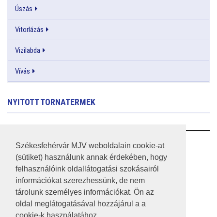
Úszás
Vitorlázás
Vizilabda
Vívás
NYITOTT TORNATERMEK
RSS
Székesfehérvár MJV weboldalain cookie-at
(sütiket) használunk annak érdekében, hogy
A HONLAP 2017.03.31-I ÁLLAPOTA
felhasználóink oldallátogatási szokásairól
információkat szerezhessünk, de nem
JOGI NYILATKOZAT
tárolunk személyes információkat. Ön az
IMPRESSZUM
oldal meglátogatásával hozzájárul a a
cookie-k használatához.