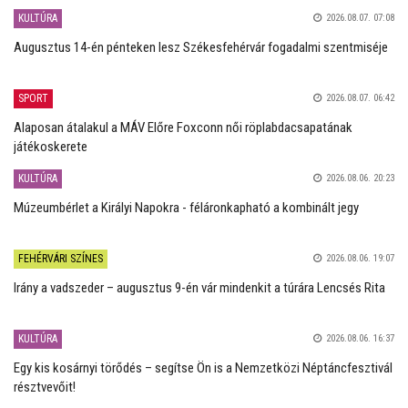
KULTÚRA
2026.08.07. 07:08
Augusztus 14-én pénteken lesz Székesfehérvár fogadalmi szentmiséje
SPORT
2026.08.07. 06:42
Alaposan átalakul a MÁV Előre Foxconn női röplabdacsapatának
játékoskerete
KULTÚRA
2026.08.06. 20:23
Múzeumbérlet a Királyi Napokra - féláronkapható a kombinált jegy
FEHÉRVÁRI SZÍNES
2026.08.06. 19:07
Irány a vadszeder – augusztus 9-én vár mindenkit a túrára Lencsés Rita
KULTÚRA
2026.08.06. 16:37
Egy kis kosárnyi törődés – segítse Ön is a Nemzetközi Néptáncfesztivál
résztvevőit!