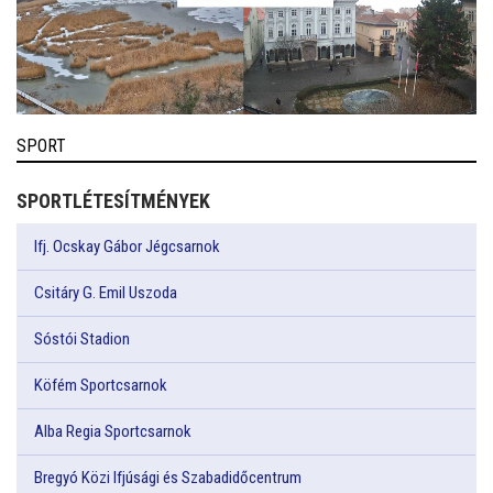
SPORT
SPORTLÉTESÍTMÉNYEK
Ifj. Ocskay Gábor Jégcsarnok
Csitáry G. Emil Uszoda
Sóstói Stadion
Köfém Sportcsarnok
Alba Regia Sportcsarnok
Bregyó Közi Ifjúsági és Szabadidőcentrum