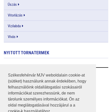
Úszás
Vitorlázás
Vizilabda
Vívás
NYITOTT TORNATERMEK
RSS
Székesfehérvár MJV weboldalain cookie-at
(sütiket) használunk annak érdekében, hogy
A HONLAP 2017.03.31-I ÁLLAPOTA
felhasználóink oldallátogatási szokásairól
információkat szerezhessünk, de nem
JOGI NYILATKOZAT
tárolunk személyes információkat. Ön az
IMPRESSZUM
oldal meglátogatásával hozzájárul a a
cookie-k használatához.