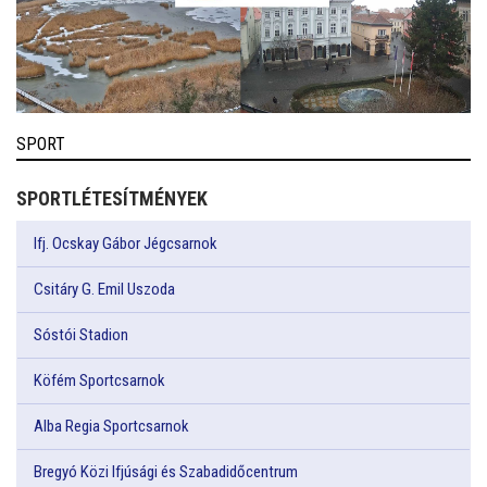
SPORT
SPORTLÉTESÍTMÉNYEK
Ifj. Ocskay Gábor Jégcsarnok
Csitáry G. Emil Uszoda
Sóstói Stadion
Köfém Sportcsarnok
Alba Regia Sportcsarnok
Bregyó Közi Ifjúsági és Szabadidőcentrum