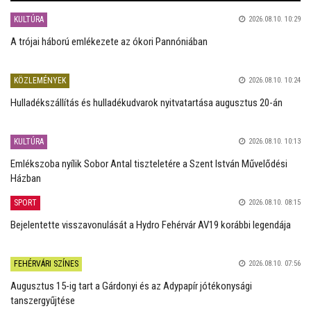
KULTÚRA
2026.08.10. 10:29
A trójai háború emlékezete az ókori Pannóniában
KÖZLEMÉNYEK
2026.08.10. 10:24
Hulladékszállítás és hulladékudvarok nyitvatartása augusztus 20-án
KULTÚRA
2026.08.10. 10:13
Emlékszoba nyílik Sobor Antal tiszteletére a Szent István Művelődési
Házban
SPORT
2026.08.10. 08:15
Bejelentette visszavonulását a Hydro Fehérvár AV19 korábbi legendája
FEHÉRVÁRI SZÍNES
2026.08.10. 07:56
Augusztus 15-ig tart a Gárdonyi és az Adypapír jótékonysági
tanszergyűjtése