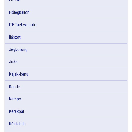
Hőlégballon
ITF Taekwon-do
Íjászat
Jégkorong
Judo
Kajak-kenu
Karate
Kempo
Kerékpár
Kézilabda