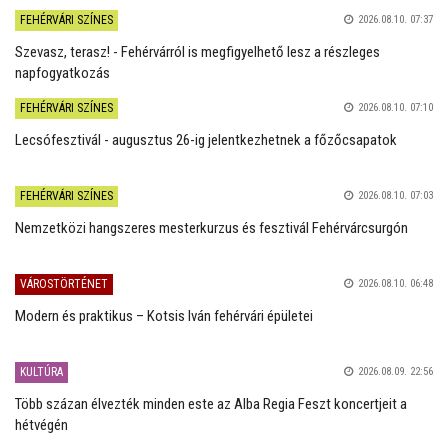
FEHÉRVÁRI SZÍNES
2026.08.10. 07:37
Szevasz, terasz! - Fehérvárról is megfigyelhető lesz a részleges
napfogyatkozás
FEHÉRVÁRI SZÍNES
2026.08.10. 07:10
Lecsófesztivál - augusztus 26-ig jelentkezhetnek a főzőcsapatok
FEHÉRVÁRI SZÍNES
2026.08.10. 07:03
Nemzetközi hangszeres mesterkurzus és fesztivál Fehérvárcsurgón
VÁROSTÖRTÉNET
2026.08.10. 06:48
Modern és praktikus – Kotsis Iván fehérvári épületei
KULTÚRA
2026.08.09. 22:56
Több százan élvezték minden este az Alba Regia Feszt koncertjeit a
hétvégén