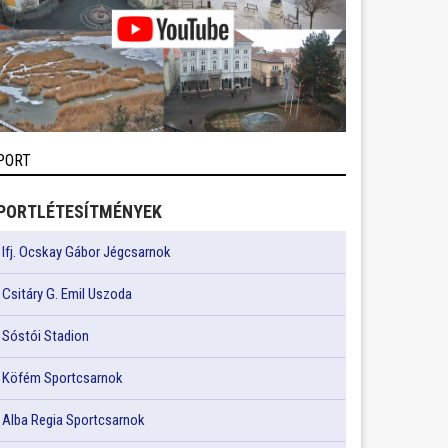
PORT
PORTLÉTESÍTMÉNYEK
Ifj. Ocskay Gábor Jégcsarnok
Csitáry G. Emil Uszoda
Sóstói Stadion
Köfém Sportcsarnok
Alba Regia Sportcsarnok