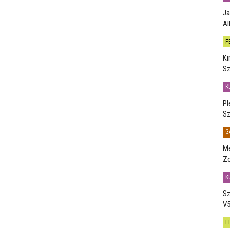
Ja
Al
F
Ki
Sz
K
Pl
Sz
G
Me
Zo
K
Sz
V5
F