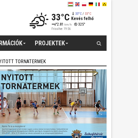
33°C
33°C
/
33°C
Kevés felhő
2.81
325°
km/h
Frissítve: 19:56
Keresés
ORMÁCIÓK
PROJEKTEK
YITOTT TORNATERMEK