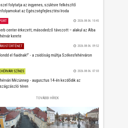
szel folytatja az ingyenes, szülésre felkészítő
nfolyamokat az Egészségfejlesztési Iroda
PORT
2026.08.06. 10:45
erb center érkezett, másodedző távozott – alakul az Alba
hérvár kerete
ÁROSTÖRTÉNET
2026.08.06. 09:52
ondd el fiaidnak!” - a zsidóság múltja Székesfehérváron
EHÉRVÁRI SZÍNES
2026.08.06. 07:03
hérvári Mézünnep - augusztus 14-én kezdődik az
szágzászló téren
TOVÁBBI HÍREK