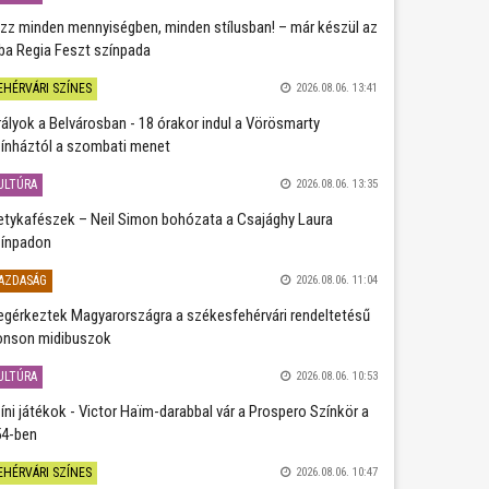
zz minden mennyiségben, minden stílusban! – már készül az
ba Regia Feszt színpada
EHÉRVÁRI SZÍNES
2026.08.06. 13:41
rályok a Belvárosban - 18 órakor indul a Vörösmarty
ínháztól a szombati menet
ULTÚRA
2026.08.06. 13:35
etykafészek – Neil Simon bohózata a Csajághy Laura
ínpadon
AZDASÁG
2026.08.06. 11:04
gérkeztek Magyarországra a székesfehérvári rendeltetésű
nson midibuszok
ULTÚRA
2026.08.06. 10:53
íni játékok - Victor Haïm-darabbal vár a Prospero Színkör a
4-ben
EHÉRVÁRI SZÍNES
2026.08.06. 10:47