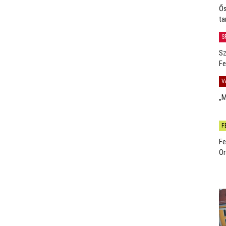
Ős
ta
S
Sz
Fe
V
„M
F
Fe
Or