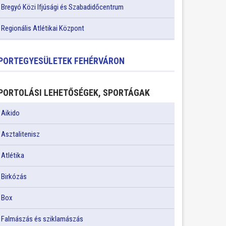
Bregyó Közi Ifjúsági és Szabadidőcentrum
Regionális Atlétikai Központ
PORTEGYESÜLETEK FEHÉRVÁRON
PORTOLÁSI LEHETŐSÉGEK, SPORTÁGAK
Aikido
Asztalitenisz
Atlétika
Birkózás
Box
Falmászás és sziklamászás