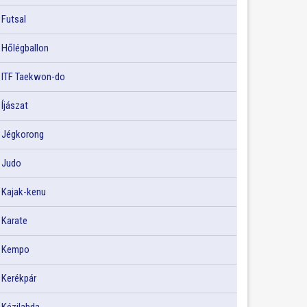
Futsal
Hőlégballon
ITF Taekwon-do
Íjászat
Jégkorong
Judo
Kajak-kenu
Karate
Kempo
Kerékpár