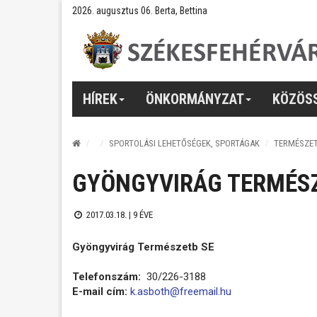
2026. augusztus 06. Berta, Bettina
HÍREK
ÖNKORMÁNYZAT
KÖZÖS
SPORTOLÁSI LEHETŐSÉGEK, SPORTÁGAK
TERMÉSZE
GYÖNGYVIRÁG TERMÉSZ
2017.03.18. |
9 ÉVE
Gyöngyvirág Természetb SE
Telefonszám:
30/226-3188
E-mail cím:
k.asboth@freemail.hu