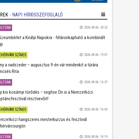
ÍREK
- NAPI HÍRÖSSZEFOGLALÓ
ULTÚRA
2026.08.06. 20:23
zeumbérlet a Királyi Napokra - féláronkapható a kombinált
gy
EHÉRVÁRI SZÍNES
2026.08.06. 19:07
ány a vadszeder – augusztus 9-én vár mindenkit a túrára
ncsés Rita
ULTÚRA
2026.08.06. 16:37
y kis kosárnyi törődés – segítse Ön is a Nemzetközi
ptáncfesztivál résztvevőit!
EHÉRVÁRI SZÍNES
2026.08.06. 16:03
mzetközi hangszeres mesterkurzus és fesztivál
hérvárcsurgón
ULTÚRA
2026.08.06. 14:19