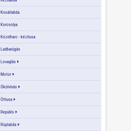
Kézilabda
Kosárlabda
Korcsolya
Közelharc - kézitusa
Ladbarúgás
Lovaglás
Motor
Ökölvívás
Öttusa
Repülés
Röplabda