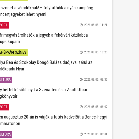
szönet a véradóknak! – folytatódik a nyári kampány,
ncertjegyeket lehet nyerni
PORT
2026.08.05. 11:21
r megvásárolhatók a jegyek a fehérvári kézilabda
uperkupára
EHÉRVÁRI SZÍNES
2026.08.05. 10:25
lya Bea és Szokolay Dongó Balázs duójával zárul az
lékparki Nyár
ULTÚRA
2026.08.05. 08:33
y héttel később nyit a Széna Téri és a Zsolt Utcai
gkönyvtár
PORT
2026.08.05. 06:47
én augusztus 20-án is várják a futás kedvelőit a Bence-hegyi
lmaratonon
ULTÚRA
2026.08.05. 06:31