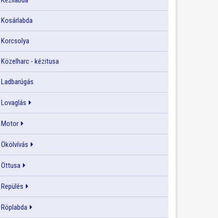
Kézilabda
Kosárlabda
Korcsolya
Közelharc - kézitusa
Ladbarúgás
Lovaglás
Motor
Ökölvívás
Öttusa
Repülés
Röplabda