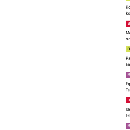
Kö
ko
S
Má
sz
F
Pa
Em
K
Eg
Ta
S
Id
fé
K