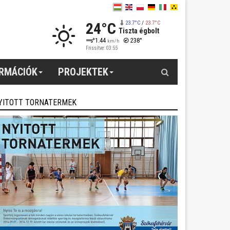
24°C
23.7°C
/
23.7°C
Tiszta égbolt
1.44
238°
km/h
Frissítve: 03:55
Keresés
ORMÁCIÓK
PROJEKTEK
YITOTT TORNATERMEK