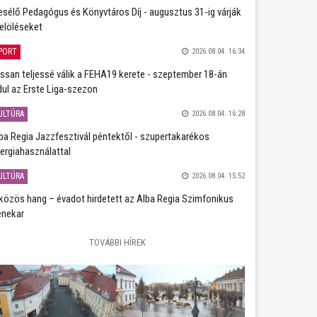
sélő Pedagógus és Könyvtáros Díj - augusztus 31-ig várják
jelöléseket
PORT
2026.08.04. 16:34
ssan teljessé válik a FEHA19 kerete - szeptember 18-án
dul az Erste Liga-szezon
ULTÚRA
2026.08.04. 16:28
ba Regia Jazzfesztivál péntektől - szupertakarékos
ergiahasználattal
ULTÚRA
2026.08.04. 15:52
közös hang – évadot hirdetett az Alba Regia Szimfonikus
nekar
TOVÁBBI HÍREK