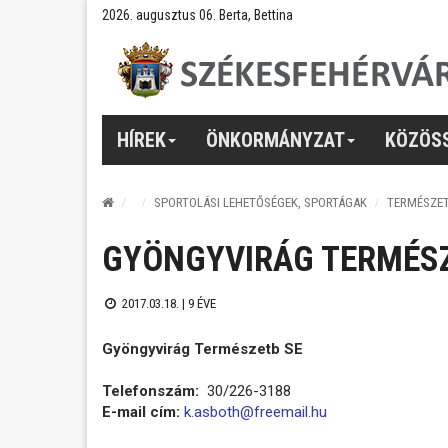
2026. augusztus 06. Berta, Bettina
HÍREK
ÖNKORMÁNYZAT
KÖZÖS
SPORTOLÁSI LEHETŐSÉGEK, SPORTÁGAK
TERMÉSZE
GYÖNGYVIRÁG TERMÉSZ
2017.03.18. |
9 ÉVE
Gyöngyvirág Természetb SE
Telefonszám:
30/226-3188
E-mail cím:
k.asboth@freemail.hu