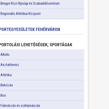
Bregyó Közi Ifjúsági és Szabadidőcentrum
Regionális Atlétikai Központ
PORTEGYESÜLETEK FEHÉRVÁRON
PORTOLÁSI LEHETŐSÉGEK, SPORTÁGAK
Aikido
Asztalitenisz
Atlétika
Birkózás
Box
Falmászás és sziklamászás