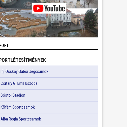
PORT
PORTLÉTESÍTMÉNYEK
Ifj. Ocskay Gábor Jégcsarnok
Csitáry G. Emil Uszoda
Sóstói Stadion
Köfém Sportcsarnok
Alba Regia Sportcsarnok