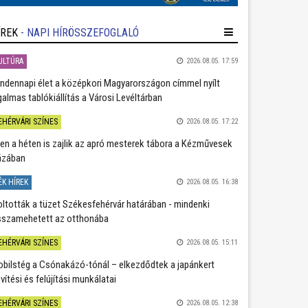
ÍREK
- NAPI HÍRÖSSZEFOGLALÓ
ULTÚRA
2026.08.05. 17:59
ndennapi élet a középkori Magyarországon címmel nyílt
galmas tablókiállítás a Városi Levéltárban
EHÉRVÁRI SZÍNES
2026.08.05. 17:22
en a héten is zajlik az apró mesterek tábora a Kézművesek
ázában
ÉK HÍREK
2026.08.05. 16:38
oltották a tüzet Székesfehérvár határában - mindenki
sszamehetett az otthonába
EHÉRVÁRI SZÍNES
2026.08.05. 15:11
bilstég a Csónakázó-tónál – elkezdődtek a japánkert
vítési és felújítási munkálatai
EHÉRVÁRI SZÍNES
2026.08.05. 12:38