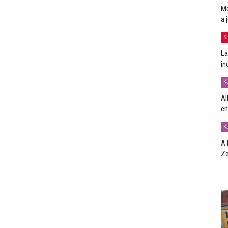
Me
a 
S
La
in
K
Al
en
K
A 
Ze