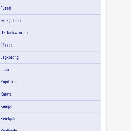
Futsal
Hőlégballon
ITF Taekwon-do
Íjászat
Jégkorong
Judo
Kajak-kenu
Karate
Kempo
Kerékpár