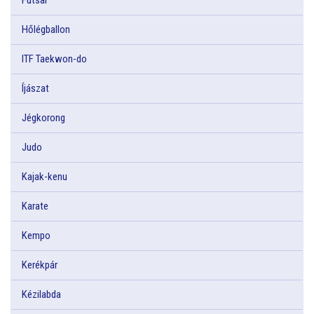
Hőlégballon
ITF Taekwon-do
Íjászat
Jégkorong
Judo
Kajak-kenu
Karate
Kempo
Kerékpár
Kézilabda