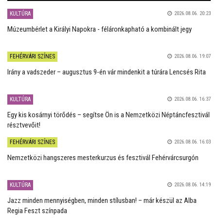
KULTÚRA
2026.08.06. 20:23
Múzeumbérlet a Királyi Napokra - féláronkapható a kombinált jegy
FEHÉRVÁRI SZÍNES
2026.08.06. 19:07
Irány a vadszeder – augusztus 9-én vár mindenkit a túrára Lencsés Rita
KULTÚRA
2026.08.06. 16:37
Egy kis kosárnyi törődés – segítse Ön is a Nemzetközi Néptáncfesztivál
résztvevőit!
FEHÉRVÁRI SZÍNES
2026.08.06. 16:03
Nemzetközi hangszeres mesterkurzus és fesztivál Fehérvárcsurgón
KULTÚRA
2026.08.06. 14:19
Jazz minden mennyiségben, minden stílusban! – már készül az Alba
Regia Feszt színpada