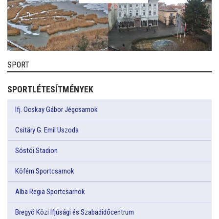
SPORT
SPORTLÉTESÍTMÉNYEK
Ifj. Ocskay Gábor Jégcsarnok
Csitáry G. Emil Uszoda
Sóstói Stadion
Köfém Sportcsarnok
Alba Regia Sportcsarnok
Bregyó Közi Ifjúsági és Szabadidőcentrum