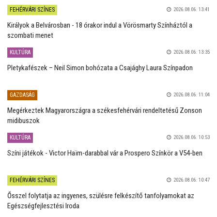
FEHÉRVÁRI SZÍNES
2026.08.06. 13:41
Királyok a Belvárosban - 18 órakor indul a Vörösmarty Színháztól a
szombati menet
KULTÚRA
2026.08.06. 13:35
Pletykafészek – Neil Simon bohózata a Csajághy Laura Színpadon
GAZDASÁG
2026.08.06. 11:04
Megérkeztek Magyarországra a székesfehérvári rendeltetésű Zonson
midibuszok
KULTÚRA
2026.08.06. 10:53
Színi játékok - Victor Haïm-darabbal vár a Prospero Színkör a V54-ben
FEHÉRVÁRI SZÍNES
2026.08.06. 10:47
Ősszel folytatja az ingyenes, szülésre felkészítő tanfolyamokat az
Egészségfejlesztési Iroda