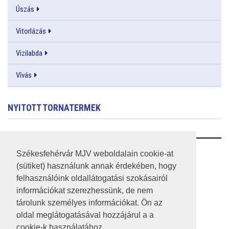
Úszás
Vitorlázás
Vizilabda
Vívás
NYITOTT TORNATERMEK
RSS
Székesfehérvár MJV weboldalain cookie-at
(sütiket) használunk annak érdekében, hogy
A HONLAP 2017.03.31-I ÁLLAPOTA
felhasználóink oldallátogatási szokásairól
információkat szerezhessünk, de nem
JOGI NYILATKOZAT
tárolunk személyes információkat. Ön az
IMPRESSZUM
oldal meglátogatásával hozzájárul a a
cookie-k használatához.