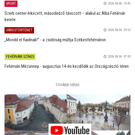
SPORT
2026.08.06. 10:45
Szerb center érkezett, másodedző távozott – alakul az Alba Fehérvár
kerete
VÁROSTÖRTÉNET
2026.08.06. 09:52
„Mondd el fiaidnak!” - a zsidóság múltja Székesfehérváron
FEHÉRVÁRI SZÍNES
2026.08.06. 07:03
Fehérvári Mézünnep - augusztus 14-én kezdődik az Országzászló téren
TOVÁBBI HÍREK