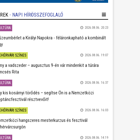
ÍREK
- NAPI HÍRÖSSZEFOGLALÓ
ULTÚRA
2026.08.06. 20:23
zeumbérlet a Királyi Napokra - féláronkapható a kombinált
gy
EHÉRVÁRI SZÍNES
2026.08.06. 19:07
ány a vadszeder – augusztus 9-én vár mindenkit a túrára
ncsés Rita
ULTÚRA
2026.08.06. 16:37
y kis kosárnyi törődés – segítse Ön is a Nemzetközi
ptáncfesztivál résztvevőit!
EHÉRVÁRI SZÍNES
2026.08.06. 16:03
mzetközi hangszeres mesterkurzus és fesztivál
hérvárcsurgón
ULTÚRA
2026.08.06. 14:19