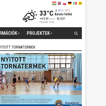
33°C
33°C
/
33°C
Kevés felhő
2.81
325°
km/h
Frissítve: 19:56
Keresés
ORMÁCIÓK
PROJEKTEK
YITOTT TORNATERMEK