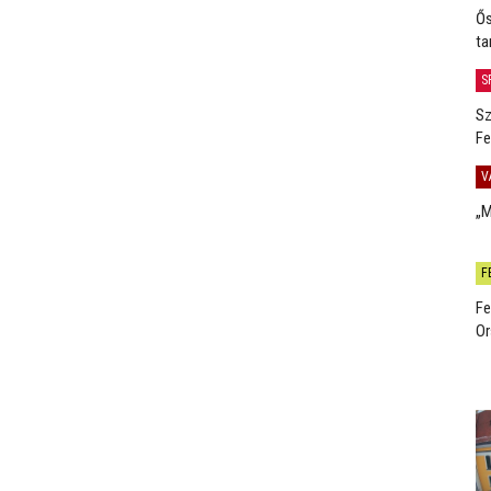
Ős
ta
S
Sz
Fe
V
„M
F
Fe
Or