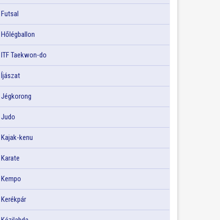
Futsal
Hőlégballon
ITF Taekwon-do
Íjászat
Jégkorong
Judo
Kajak-kenu
Karate
Kempo
Kerékpár