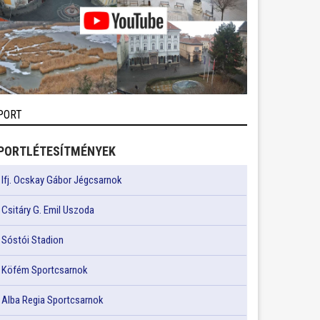
PORT
PORTLÉTESÍTMÉNYEK
Ifj. Ocskay Gábor Jégcsarnok
Csitáry G. Emil Uszoda
Sóstói Stadion
Köfém Sportcsarnok
Alba Regia Sportcsarnok