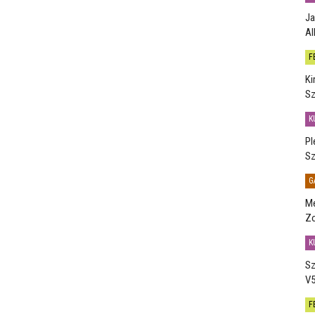
Ja
Al
F
Ki
Sz
K
Pl
Sz
G
Me
Zo
K
Sz
V5
F