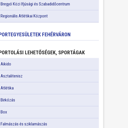
Bregyó Közi Ifjúsági és Szabadidőcentrum
Regionális Atlétikai Központ
PORTEGYESÜLETEK FEHÉRVÁRON
PORTOLÁSI LEHETŐSÉGEK, SPORTÁGAK
Aikido
Asztalitenisz
Atlétika
Birkózás
Box
Falmászás és sziklamászás