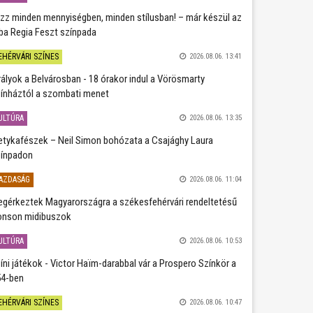
zz minden mennyiségben, minden stílusban! – már készül az
ba Regia Feszt színpada
EHÉRVÁRI SZÍNES
2026.08.06. 13:41
rályok a Belvárosban - 18 órakor indul a Vörösmarty
ínháztól a szombati menet
ULTÚRA
2026.08.06. 13:35
etykafészek – Neil Simon bohózata a Csajághy Laura
ínpadon
AZDASÁG
2026.08.06. 11:04
gérkeztek Magyarországra a székesfehérvári rendeltetésű
nson midibuszok
ULTÚRA
2026.08.06. 10:53
íni játékok - Victor Haïm-darabbal vár a Prospero Színkör a
4-ben
EHÉRVÁRI SZÍNES
2026.08.06. 10:47