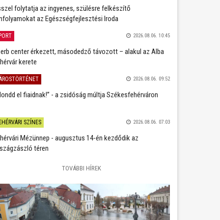
szel folytatja az ingyenes, szülésre felkészítő
nfolyamokat az Egészségfejlesztési Iroda
PORT
2026.08.06. 10:45
erb center érkezett, másodedző távozott – alakul az Alba
hérvár kerete
ÁROSTÖRTÉNET
2026.08.06. 09:52
ondd el fiaidnak!” - a zsidóság múltja Székesfehérváron
EHÉRVÁRI SZÍNES
2026.08.06. 07:03
hérvári Mézünnep - augusztus 14-én kezdődik az
szágzászló téren
TOVÁBBI HÍREK