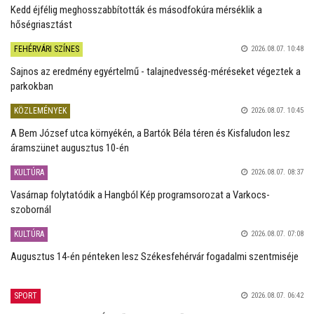
Kedd éjfélig meghosszabbították és másodfokúra mérséklik a
hőségriasztást
FEHÉRVÁRI SZÍNES
2026.08.07. 10:48
Sajnos az eredmény egyértelmű - talajnedvesség-méréseket végeztek a
parkokban
KÖZLEMÉNYEK
2026.08.07. 10:45
A Bem József utca környékén, a Bartók Béla téren és Kisfaludon lesz
áramszünet augusztus 10-én
KULTÚRA
2026.08.07. 08:37
Vasárnap folytatódik a Hangból Kép programsorozat a Varkocs-
szobornál
KULTÚRA
2026.08.07. 07:08
Augusztus 14-én pénteken lesz Székesfehérvár fogadalmi szentmiséje
SPORT
2026.08.07. 06:42