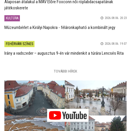
Alaposan átalakul a MÁV Előre Foxconn női röplabdacsapatának
játékoskerete
KULTÚRA
2026.08.06. 20:23
Múzeumbérlet a Királyi Napokra - féláronkapható a kombinált jegy
FEHÉRVÁRI SZÍNES
2026.08.06. 19:07
Irány a vadszeder – augusztus 9-én vár mindenkit a túrára Lencsés Rita
TOVÁBBI HÍREK