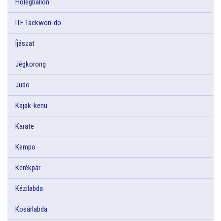
Hőlégballon
ITF Taekwon-do
Íjászat
Jégkorong
Judo
Kajak-kenu
Karate
Kempo
Kerékpár
Kézilabda
Kosárlabda