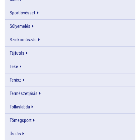
Sportlövészet
Súlyemelés
Szinkornúszás
Tájfutás
Teke
Tenisz
Természetjárás
Tollaslabda
Tömegsport
Úszás