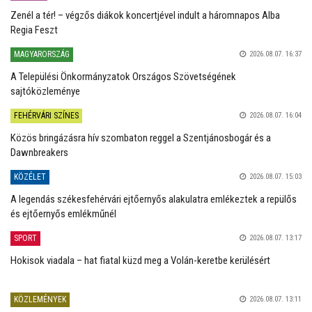
Zenél a tér! – végzős diákok koncertjével indult a háromnapos Alba
Regia Feszt
MAGYARORSZÁG
2026.08.07. 16:37
A Települési Önkormányzatok Országos Szövetségének
sajtóközleménye
FEHÉRVÁRI SZÍNES
2026.08.07. 16:04
Közös bringázásra hív szombaton reggel a Szentjánosbogár és a
Dawnbreakers
KÖZÉLET
2026.08.07. 15:03
A legendás székesfehérvári ejtőernyős alakulatra emlékeztek a repülős
és ejtőernyős emlékműnél
SPORT
2026.08.07. 13:17
Hokisok viadala – hat fiatal küzd meg a Volán-keretbe kerülésért
KÖZLEMÉNYEK
2026.08.07. 13:11