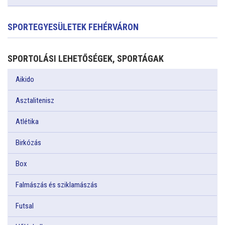
SPORTEGYESÜLETEK FEHÉRVÁRON
SPORTOLÁSI LEHETŐSÉGEK, SPORTÁGAK
Aikido
Asztalitenisz
Atlétika
Birkózás
Box
Falmászás és sziklamászás
Futsal