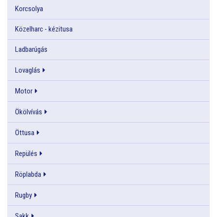
Korcsolya
Közelharc - kézitusa
Ladbarúgás
Lovaglás
Motor
Ökölvívás
Öttusa
Repülés
Röplabda
Rugby
Sakk