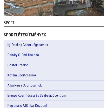
SPORT
SPORTLÉTESÍTMÉNYEK
Ifj. Ocskay Gábor Jégcsarnok
Csitáry G. Emil Uszoda
Sóstói Stadion
Köfém Sportcsarnok
Alba Regia Sportcsarnok
Bregyó Közi Ifjúsági és Szabadidőcentrum
Regionális Atlétikai Központ