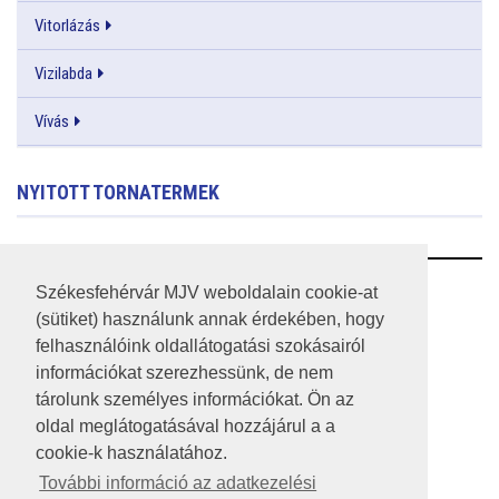
Vitorlázás
Vizilabda
Vívás
NYITOTT TORNATERMEK
RSS
Székesfehérvár MJV weboldalain cookie-at
(sütiket) használunk annak érdekében, hogy
A HONLAP 2017.03.31-I ÁLLAPOTA
felhasználóink oldallátogatási szokásairól
információkat szerezhessünk, de nem
JOGI NYILATKOZAT
tárolunk személyes információkat. Ön az
IMPRESSZUM
oldal meglátogatásával hozzájárul a a
cookie-k használatához.
MÉDIAAJÁNLAT
További információ az adatkezelési