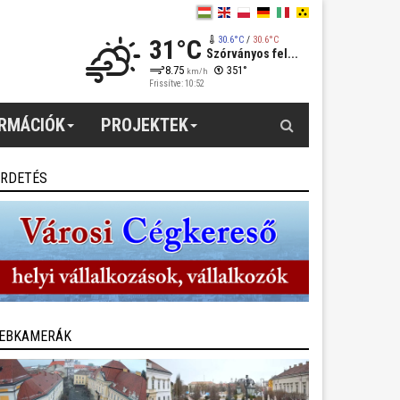
31°C
30.6°C
/
30.6°C
Szórványos fel...
8.75
351°
km/h
Frissítve: 10:52
Keresés
ORMÁCIÓK
PROJEKTEK
IRDETÉS
EBKAMERÁK