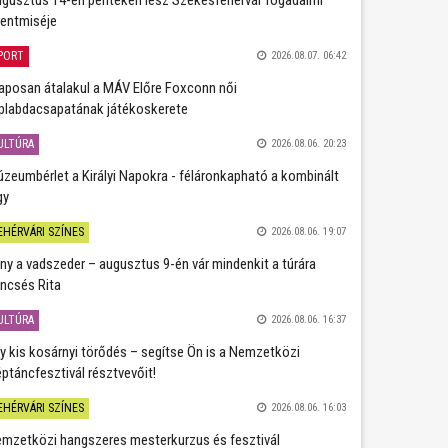
entmiséje
PORT
2026.08.07. 06:42
aposan átalakul a MÁV Előre Foxconn női
plabdacsapatának játékoskerete
ULTÚRA
2026.08.06. 20:23
zeumbérlet a Királyi Napokra - féláronkapható a kombinált
gy
EHÉRVÁRI SZÍNES
2026.08.06. 19:07
ány a vadszeder – augusztus 9-én vár mindenkit a túrára
ncsés Rita
ULTÚRA
2026.08.06. 16:37
y kis kosárnyi törődés – segítse Ön is a Nemzetközi
ptáncfesztivál résztvevőit!
EHÉRVÁRI SZÍNES
2026.08.06. 16:03
mzetközi hangszeres mesterkurzus és fesztivál