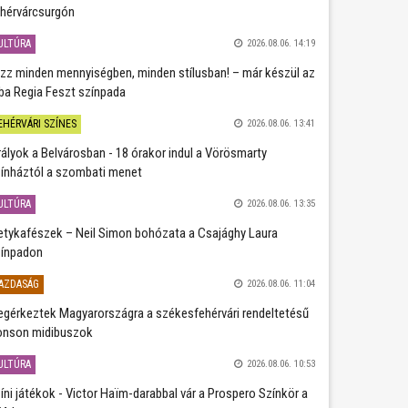
hérvárcsurgón
ULTÚRA
2026.08.06. 14:19
zz minden mennyiségben, minden stílusban! – már készül az
ba Regia Feszt színpada
EHÉRVÁRI SZÍNES
2026.08.06. 13:41
rályok a Belvárosban - 18 órakor indul a Vörösmarty
ínháztól a szombati menet
ULTÚRA
2026.08.06. 13:35
etykafészek – Neil Simon bohózata a Csajághy Laura
ínpadon
AZDASÁG
2026.08.06. 11:04
gérkeztek Magyarországra a székesfehérvári rendeltetésű
nson midibuszok
ULTÚRA
2026.08.06. 10:53
íni játékok - Victor Haïm-darabbal vár a Prospero Színkör a