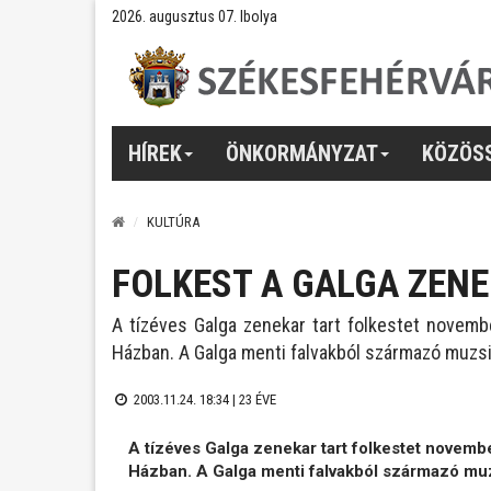
2026. augusztus 07. Ibolya
HÍREK
ÖNKORMÁNYZAT
KÖZÖS
KULTÚRA
FOLKEST A GALGA ZEN
A tízéves Galga zenekar tart folkestet novem
Házban. A Galga menti falvakból származó muz
2003.11.24. 18:34 |
23 ÉVE
A tízéves Galga zenekar tart folkestet novem
Házban. A Galga menti falvakból származó m