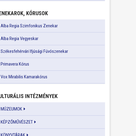
ENEKAROK, KÓRUSOK
Alba Regia Szimfonikus Zenekar
Alba Regia Vegyeskar
Székesfehérvári Ifjúsági Fúvószenekar
Primavera Kórus
Vox Mirabilis Kamarakórus
ULTURÁLIS INTÉZMÉNYEK
MÚZEUMOK
KÉPZŐMŰVÉSZET
KÖNYVTÁRAK