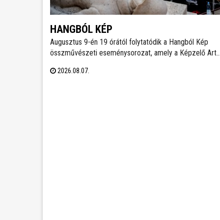
HANGBÓL KÉP
Augusztus 9-én 19 órától folytatódik a Hangból Kép
összművészeti eseménysorozat, amely a Képzelő Art
Gallery művészeti közösségéhez kapcsolódó
2026.08.07.
kezdeményezésként, Székesfehérvár Önkormányzata
támogatásával valósul meg a Belvárosban.