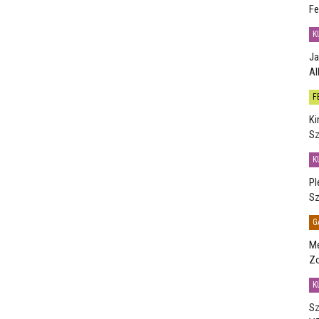
Fe
K
Ja
Al
F
Ki
Sz
K
Pl
Sz
G
Me
Zo
K
Sz