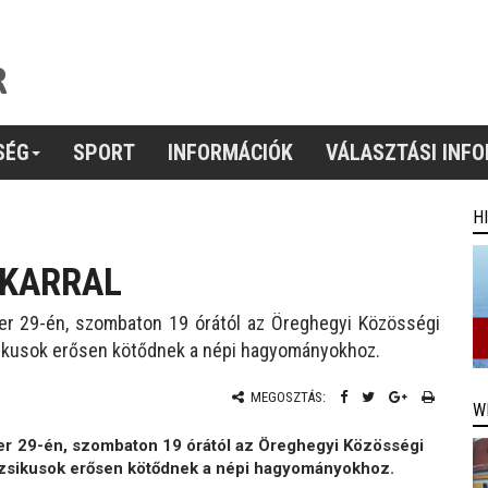
SÉG
SPORT
INFORMÁCIÓK
VÁLASZTÁSI INF
H
EKARRAL
ber 29-én, szombaton 19 órától az Öreghegyi Közösségi
sikusok erősen kötődnek a népi hagyományokhoz.
MEGOSZTÁS:
W
ber 29-én, szombaton 19 órától az Öreghegyi Közösségi
uzsikusok erősen kötődnek a népi hagyományokhoz.