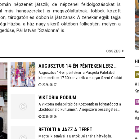
mán népzenét játszik, de népzenei feldolgozásokat is
vül más hangszereket is megszólaltatnak: többek között
ron, tárogatón és dobon is játszanak. A zenekar egyik tagja
gi Házba: a ház nagy sikerű októberi folkestjén, melyen a
gedűse, Pál István "Szalonna" is.
ÖSSZES
H
AUGUSZTUS 14-ÉN PÉNTEKEN LESZ
Augusztus 14-én pénteken a Püspöki Palotából
SZÉKESFEHÉRVÁR FOGADALMI
K
körmenetben 17.30-kor viszik a magyar Szent Család
SZENTMISÉJE
(Szent István, Boldog Gizella, Szent Imre) ereklyéit a
A 
2026.08.07.
Székesegyházba. Az ereklyék elhelyezése után 18
Ki
órakor kezdődik a koncelebrált ünnepi szentmise
VIKTÓRIA PÓDIUM
Spányi Antal vezetésével.
K
A Viktória Rehabilitációs Központban folytatódott a
„keddcsináló kulturmix”. A népszerű beszélgetés
Va
sorozaton ezúttal is kivételes vendégek tisztelték
2026.08.06.
Va
meg a Viktória Pódium rendezvényét.
BETÖLTI A JAZZ A TERET
K
Megtelik zenével a Bartók Béla tér a hétvégén.
Au