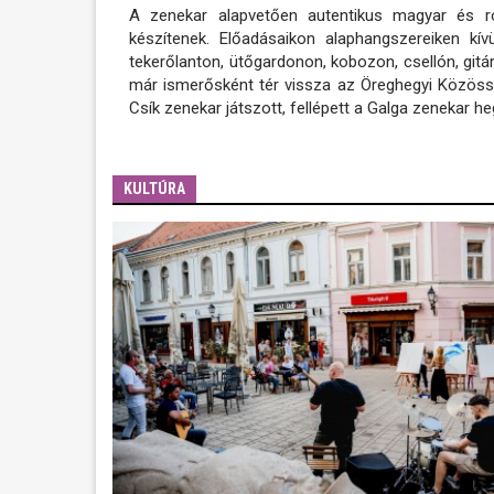
A zenekar alapvetően autentikus magyar és ro
készítenek. Előadásaikon alaphangszereiken kí
tekerőlanton, ütőgardonon, kobozon, csellón, gitá
már ismerősként tér vissza az Öreghegyi Közössé
Csík zenekar játszott, fellépett a Galga zenekar he
KULTÚRA