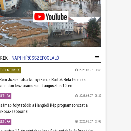
ÍREK
- NAPI HÍRÖSSZEFOGLALÓ
ÖZLEMÉNYEK
2026.08.07. 10:45
Bem József utca környékén, a Bartók Béla téren és
sfaludon lesz áramszünet augusztus 10-én
ULTÚRA
2026.08.07. 08:37
sárnap folytatódik a Hangból Kép programsorozat a
rkocs-szobornál
ULTÚRA
2026.08.07. 07:08
gusztus 14-én pénteken lesz Székesfehérvár fogadalmi