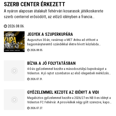
SZERB CENTER ÉRKEZETT
A nyáron alaposan átalakult fehérvári kosarasok játékoskerete
szerb centerrel erősödött, az előző idényben a francia
másodosztályban kosárlabdázó Mladen Vujics érkezik a királyok
2026.08.06.
városába. A klub egy év után elköszönt Carlos Vallejótól, aki a
tavalyi idényben másodedzőként segítette a csapat munkáját.
JEGYEK A SZUPERKUPÁRA
Augusztus 30-án, vasárnap a MET Aréna ad otthont a
hagyományteremtő szándékkal életre hívott kézilabda
szuperkupának. A hölgyeknél a Győri Audi ETO és a
2026.08.05.
Ferencváros, míg a férfiaknál a Veszprém és a Szeged küzd
meg a serlegért. A világklasszis csapatokat felvonultató
kézilabdaünnepre jegyek már kaphatók!
BÍZVA A JÓ FOLYTATÁSBAN
4-0-ás győzelemmel kezdte a másodosztályú bajnokságot a
Videoton. A jó rajtot szombaton az első idegenbeli mérkőzés
követi, a tavaly még NB I-es Kazincbarcika otthonában.
2026.07.31.
GYŐZELEMMEL KEZDTE AZ IDÉNYT A VIDI
Magabiztos győzelemmel kezdte a 2026/27-es NB II-es idényt a
Videoton FC Fehérvár. A piros-kékek négy gólt szerezve, kapott
találat nélkül múlták felül a tavalyi szezon negyedik
2026.07.27.
helyezettjét.