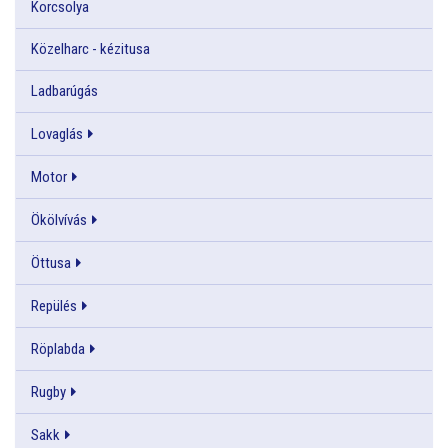
Korcsolya
Közelharc - kézitusa
Ladbarúgás
Lovaglás
Motor
Ökölvívás
Öttusa
Repülés
Röplabda
Rugby
Sakk