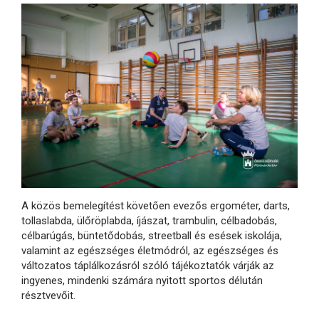
A közös bemelegítést követően evezős ergométer, darts,
tollaslabda, ülőröplabda, íjászat, trambulin, célbadobás,
célbarúgás, büntetődobás, streetball és esések iskolája,
valamint az egészséges életmódról, az egészséges és
változatos táplálkozásról szóló tájékoztatók várják az
ingyenes, mindenki számára nyitott sportos délután
résztvevőit.