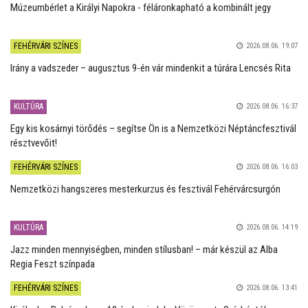
Múzeumbérlet a Királyi Napokra - féláronkapható a kombinált jegy
FEHÉRVÁRI SZÍNES
2026.08.06. 19:07
Irány a vadszeder – augusztus 9-én vár mindenkit a túrára Lencsés Rita
KULTÚRA
2026.08.06. 16:37
Egy kis kosárnyi törődés – segítse Ön is a Nemzetközi Néptáncfesztivál
résztvevőit!
FEHÉRVÁRI SZÍNES
2026.08.06. 16:03
Nemzetközi hangszeres mesterkurzus és fesztivál Fehérvárcsurgón
KULTÚRA
2026.08.06. 14:19
Jazz minden mennyiségben, minden stílusban! – már készül az Alba
Regia Feszt színpada
FEHÉRVÁRI SZÍNES
2026.08.06. 13:41