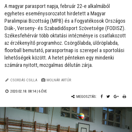
A magyar parasport napja, február 22-e alkalmából
egyhetes eseménysorozatot hirdetett a Magyar
Paralimpiai Bizottság (MPB) és a Fogyatékosok Országos
Diák-, Verseny- és Szabadidősport Szövetsége (FODISZ).
Székesfehérvár több oktatási intézménye is csatlakozott
az érzékenyítő programhoz. Csörgőlabda, ülőröplabda,
floorball bemutató, parasportnap is szerepel a sportolási
lehetőségek között. A hetet pénteken egy mindenki
számára nyitott, mozgalmas délután zárja.
CSORDÁS CSILLA
MOLNÁR ARTÚR
2020.02.18. 08:14 |
6 ÉVE
MEGOSZTÁS: