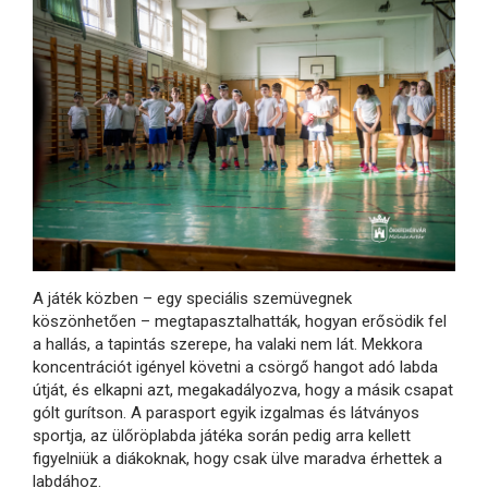
A játék közben – egy speciális szemüvegnek
köszönhetően – megtapasztalhatták, hogyan erősödik fel
a hallás, a tapintás szerepe, ha valaki nem lát. Mekkora
koncentrációt igényel követni a csörgő hangot adó labda
útját, és elkapni azt, megakadályozva, hogy a másik csapat
gólt gurítson. A parasport egyik izgalmas és látványos
sportja, az ülőröplabda játéka során pedig arra kellett
figyelniük a diákoknak, hogy csak ülve maradva érhettek a
labdához.