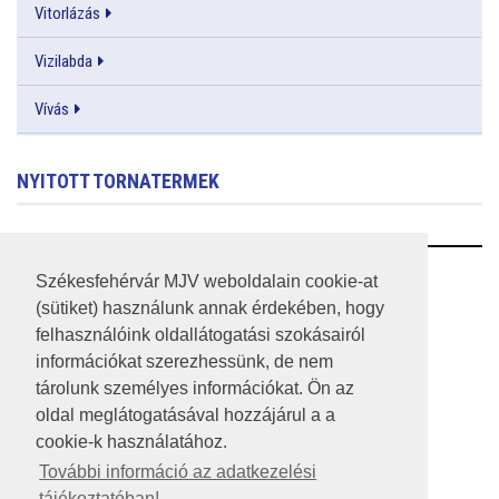
Vitorlázás
Vizilabda
Vívás
NYITOTT TORNATERMEK
RSS
Székesfehérvár MJV weboldalain cookie-at
(sütiket) használunk annak érdekében, hogy
A HONLAP 2017.03.31-I ÁLLAPOTA
felhasználóink oldallátogatási szokásairól
információkat szerezhessünk, de nem
JOGI NYILATKOZAT
tárolunk személyes információkat. Ön az
IMPRESSZUM
oldal meglátogatásával hozzájárul a a
cookie-k használatához.
MÉDIAAJÁNLAT
További információ az adatkezelési
tájékoztatóban!