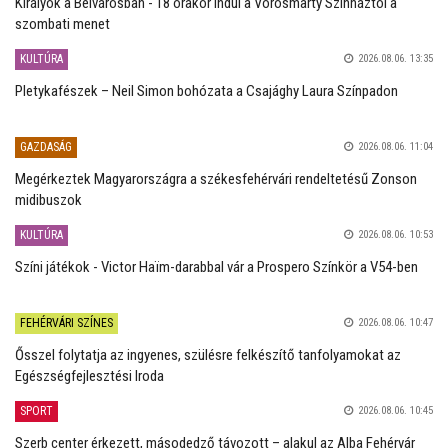
Királyok a Belvárosban - 18 órakor indul a Vörösmarty Színháztól a
szombati menet
KULTÚRA
2026.08.06. 13:35
Pletykafészek – Neil Simon bohózata a Csajághy Laura Színpadon
GAZDASÁG
2026.08.06. 11:04
Megérkeztek Magyarországra a székesfehérvári rendeltetésű Zonson
midibuszok
KULTÚRA
2026.08.06. 10:53
Színi játékok - Victor Haïm-darabbal vár a Prospero Színkör a V54-ben
FEHÉRVÁRI SZÍNES
2026.08.06. 10:47
Ősszel folytatja az ingyenes, szülésre felkészítő tanfolyamokat az
Egészségfejlesztési Iroda
SPORT
2026.08.06. 10:45
Szerb center érkezett, másodedző távozott – alakul az Alba Fehérvár