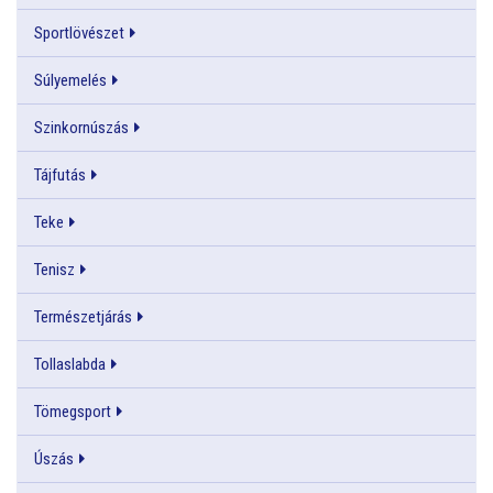
Sportlövészet
Súlyemelés
Szinkornúszás
Tájfutás
Teke
Tenisz
Természetjárás
Tollaslabda
Tömegsport
Úszás