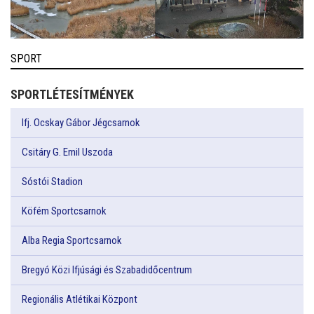
SPORT
SPORTLÉTESÍTMÉNYEK
Ifj. Ocskay Gábor Jégcsarnok
Csitáry G. Emil Uszoda
Sóstói Stadion
Köfém Sportcsarnok
Alba Regia Sportcsarnok
Bregyó Közi Ifjúsági és Szabadidőcentrum
Regionális Atlétikai Központ