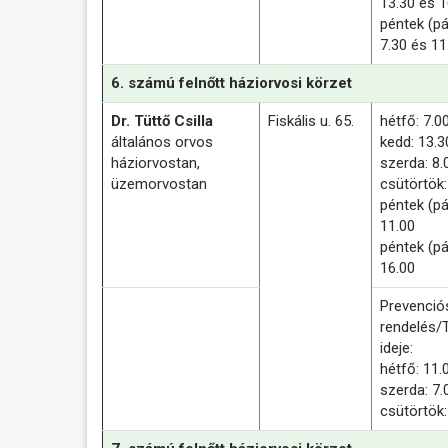
13.30 és 1
péntek (pá
7.30 és 11
6. számú felnőtt háziorvosi körzet
Dr. Tüttő Csilla
Fiskális u. 65.
hétfő: 7.0
általános orvos
kedd: 13.3
háziorvostan,
szerda: 8.
üzemorvostan
csütörtök
péntek (pá
11.00
péntek (pá
16.00
Prevenció
rendelés/
ideje:
hé
tfő: 11.
szerda
: 7
cs
ütörtö
k