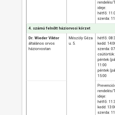
rendelés/
ideje:
hétfő: 11.
szerda: 11
4. számú felnőtt háziorvosi körzet
Dr. Wieder Viktor
Mészöly Géza
hétfő: 08:
általános orvos
u. 5.
kedd: 14:0
háziorvostan
szerda: 07
csütörtök:
péntek (pá
11:00
péntek (pá
15:00
Prevenció
rendelés/
ideje:
hétfő: 11:
kedd: 13:0
szerda: 11