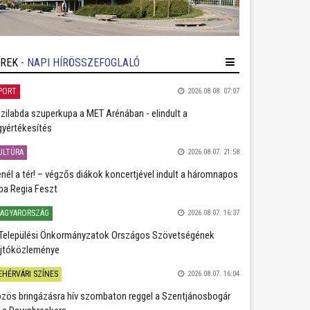
ÍREK
- NAPI HÍRÖSSZEFOGLALÓ
PORT
2026.08.08. 07:07
zilabda szuperkupa a MET Arénában - elindult a
gyértékesítés
ULTÚRA
2026.08.07. 21:58
nél a tér! – végzős diákok koncertjével indult a háromnapos
ba Regia Feszt
AGYARORSZÁG
2026.08.07. 16:37
Települési Önkormányzatok Országos Szövetségének
jtóközleménye
EHÉRVÁRI SZÍNES
2026.08.07. 16:04
zös bringázásra hív szombaton reggel a Szentjánosbogár