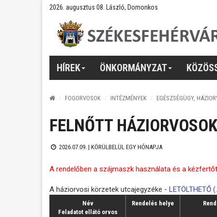
2026. augusztus 08. László, Domonkos
HÍREK
ÖNKORMÁNYZAT
KÖZÖS
FOGORVOSOK
INTÉZMÉNYEK
EGÉSZSÉGÜGY, HÁZIO
FELNŐTT HÁZIORVOSO
2026.07.09. |
KÖRÜLBELÜL EGY HÓNAPJA
A rendelőben a szájmaszk használata és a kézfertőt
A háziorvosi körzetek utcajegyzéke -
LETÖLTHETŐ (.
Név
Rendelés helye
Rend
Feladatot ellátó orvos