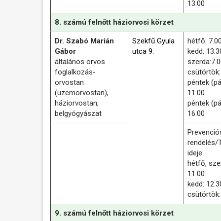
13.00
8. számú felnőtt háziorvosi körzet
Dr. Szabó Marián
Szekfű Gyula
hétfő: 7.0
Gábor
utca 9.
kedd: 13.3
általános orvos
szerda:7.
foglalkozás-
csütörtök
orvostan
péntek (pá
(üzemorvostan),
11.00
háziorvostan,
péntek (pá
belgyógyászat
16.00
Prevenció
rendelés/
ideje:
hétfő, sze
11.00
kedd: 12.3
csütörtök
9. számú felnőtt háziorvosi körzet