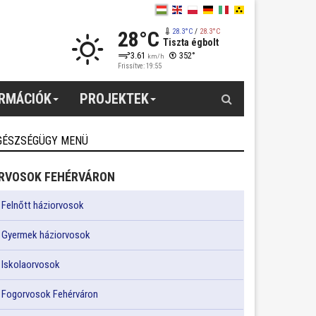
28°C
28.3°C
/
28.3°C
Tiszta égbolt
3.61
352°
km/h
Frissítve: 19:55
Keresés
ORMÁCIÓK
PROJEKTEK
GÉSZSÉGÜGY MENÜ
RVOSOK FEHÉRVÁRON
Felnőtt háziorvosok
Gyermek háziorvosok
Iskolaorvosok
Fogorvosok Fehérváron