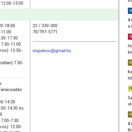
és
 12:00-13:00
K
A 
30-18.00
22 / 330-300
a 
-11.00
70/797-5771
S
.30-17.30
 7.30-11.00
Ho
ros): 13.30-
inspekcio@gmail.hu
ke
ratlan) 7.30-
K
Ke
hő
s
F
Tanácsadás
Sa
00-14.30
vé
.00-14.30 és
00
K
 7.00-7.30
A 
ros): 12.00-
Ki