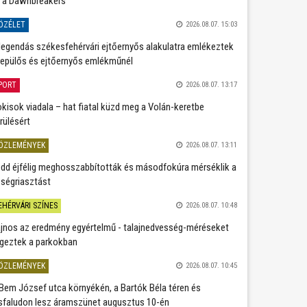
 a Dawnbreakers
ÖZÉLET
2026.08.07. 15:03
legendás székesfehérvári ejtőernyős alakulatra emlékeztek
repülős és ejtőernyős emlékműnél
PORT
2026.08.07. 13:17
kisok viadala – hat fiatal küzd meg a Volán-keretbe
rülésért
ÖZLEMÉNYEK
2026.08.07. 13:11
dd éjfélig meghosszabbították és másodfokúra mérséklik a
ségriasztást
EHÉRVÁRI SZÍNES
2026.08.07. 10:48
jnos az eredmény egyértelmű - talajnedvesség-méréseket
geztek a parkokban
ÖZLEMÉNYEK
2026.08.07. 10:45
Bem József utca környékén, a Bartók Béla téren és
sfaludon lesz áramszünet augusztus 10-én