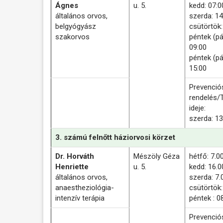
Ágnes
u. 5.
kedd: 07:0
általános orvos,
szerda: 14
belgyógyász
csütörtök:
szakorvos
péntek (pá
09:00
péntek (pá
15:00
Prevenció
rendelés/
ideje:
szerda: 13
3. számú felnőtt háziorvosi körzet
Dr. Horváth
Mészöly Géza
hétfő: 7.0
Henriette
u. 5.
kedd: 16.0
általános orvos,
szerda: 7.
anaestheziológia-
csütörtök:
intenzív terápia
péntek : 0
Prevenció