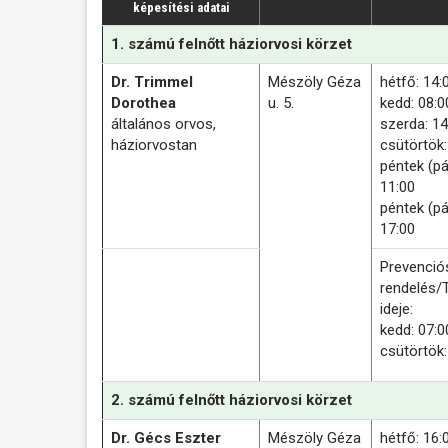
képesítési adatai
1. számú felnőtt háziorvosi körzet
Dr. Trimmel
Mészöly Géza
hétfő: 14:
Dorothea
u. 5.
kedd: 08:0
általános orvos,
szerda: 14
háziorvostan
csütörtök:
péntek (pá
11:00
péntek (pá
17:00
Prevenció
rendelés/
ideje:
kedd: 07:0
csütörtök:
2. számú felnőtt háziorvosi körzet
Dr. Gécs Eszter
Mészöly Géza
hétfő: 16: