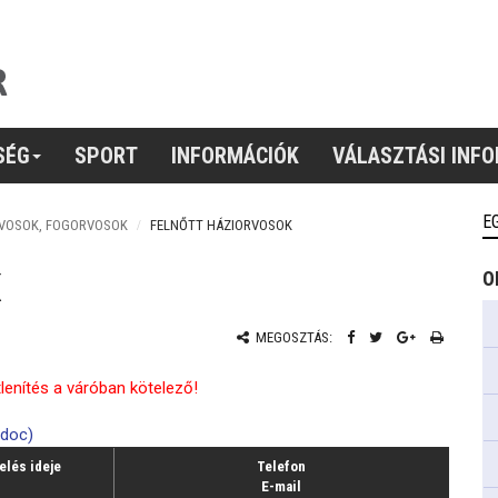
SÉG
SPORT
INFORMÁCIÓK
VÁLASZTÁSI INF
E
RVOSOK, FOGORVOSOK
FELNŐTT HÁZIORVOSOK
K
O
MEGOSZTÁS:
lenítés a váróban kötelező!
doc)
elés ideje
Telefon
E-mail