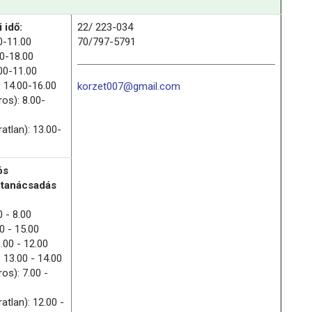
 idő:
22/ 223-034
0-11.00
70/797-5791
00-18.00
00-11.00
 14.00-16.00
korzet007@gmail.com
os): 8.00-
atlan): 13.00-
ós
/tanácsadás
0 - 8.00
0 - 15.00
.00 - 12.00
 13.00 - 14.00
os): 7.00 -
atlan): 12.00 -