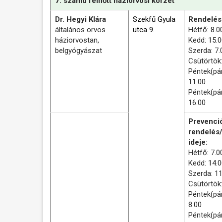
7. számú felnőtt háziorvosi körzet
Dr. Hegyi Klára
Szekfű Gyula
Rendelési
általános orvos
utca 9.
Hétfő: 8.0
háziorvostan,
Kedd: 15.
belgyógyászat
Szerda: 7.
Csütörtök:
Péntek(pár
11.00
Péntek(pár
16.00
Prevenci
rendelés
ideje:
Hétfő: 7.0
Kedd: 14.0
Szerda: 11
Csütörtök:
Péntek(pár
8.00
Péntek(pár