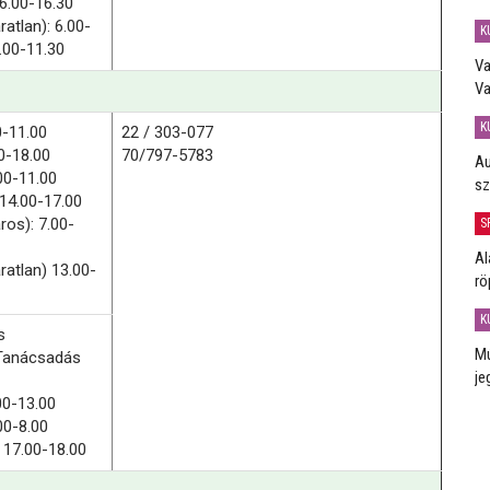
6.00-16.30
ratlan): 6.00-
K
.00-11.30
Va
Va
K
0-11.00
22 / 303-077
0-18.00
70/797-5783
Au
00-11.00
sz
:14.00-17.00
ros): 7.00-
S
Al
ratlan) 13.00-
rö
K
s
Mú
Tanácsadás
je
00-13.00
.00-8.00
: 17.00-18.00