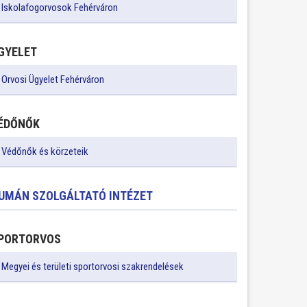
Iskolafogorvosok Fehérváron
GYELET
Orvosi Ügyelet Fehérváron
ÉDŐNŐK
Védőnők és körzeteik
UMÁN SZOLGÁLTATÓ INTÉZET
PORTORVOS
Megyei és területi sportorvosi szakrendelések