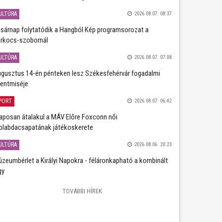
ULTÚRA
2026.08.07. 08:37
sárnap folytatódik a Hangból Kép programsorozat a
rkocs-szobornál
ULTÚRA
2026.08.07. 07:08
gusztus 14-én pénteken lesz Székesfehérvár fogadalmi
entmiséje
PORT
2026.08.07. 06:42
aposan átalakul a MÁV Előre Foxconn női
plabdacsapatának játékoskerete
ULTÚRA
2026.08.06. 20:23
zeumbérlet a Királyi Napokra - féláronkapható a kombinált
gy
TOVÁBBI HÍREK