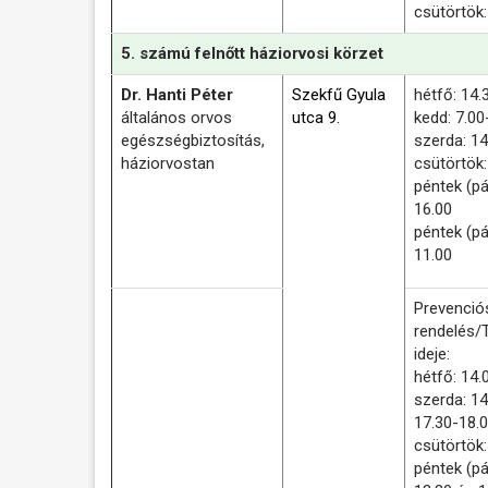
csütörtök:
5. számú felnőtt háziorvosi körzet
Dr. Hanti Péter
Szekfű Gyula
hétfő: 14.
általános orvos
utca 9.
kedd: 7.00
egészségbiztosítás,
szerda: 14
háziorvostan
csütörtök:
péntek (pá
16.00
péntek (pá
11.00
Prevenció
rendelés/
ideje:
hétfő: 14.
szerda: 14
17.30-18.
csütörtök:
péntek (pá